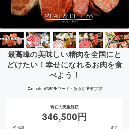
最高峰の美味しい精肉を全国にと
どけたい！幸せになれるお肉を食
べよう！
meatdeli355
フード・飲食店
東京都
現在の支援総額
346,500
円
終了
34
%達成