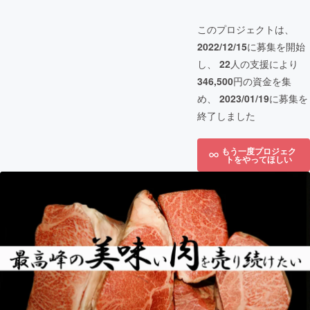
このプロジェクトは、
2022/12/15
に募集を開始
し、
22
人の支援により
346,500
円の資金を集
め、
2023/01/19
に募集を
終了しました
もう一度プロジェク
トをやってほしい