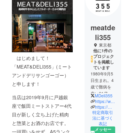
meatde
li355
東京都
他に1件の
プロジェク
はじめまして！
トを掲載し
「MEAT&DELI355」(ミート
ています
1980年9月5
アンドデリサンゴーゴー）
日生まれ。4
と申します！
歳で難病を
患い21歳頃
MDeli355
当店は2019年9月に戸越銀
寛解するま
https://www.instagram.com/meat.deli355/
座で飯田ミートストアー4代
で入退院を
https://meatdeli355togoshiginza.com/
特定商取引
繰り返した
目が新しく立ち上げた精肉
法に基づく
難病サバイ
と惣菜とお酒のお店です。
表記
バー。家族
メッセー
一頭買いをせず、A5ランク
の急死によ