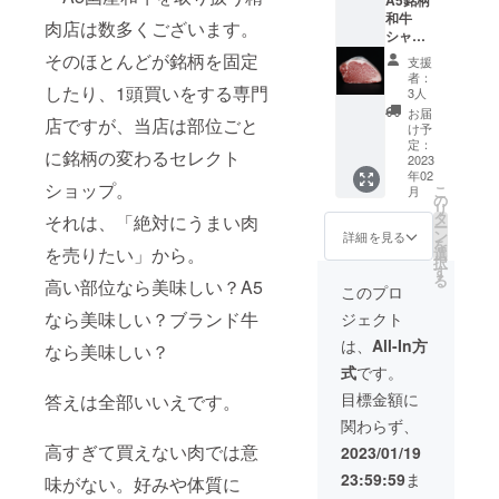
意書き
A5銘柄
ヤマト
５～６
りくだ
冷蔵(10
おりま
をご確
和牛
のクー
人前 A5
さい。
度以下)
せ
肉店は数多くございます。
認くだ
シャ
ル宅急
銘柄和
＊受取
賞味期
ん。
さい。
トーブ
便【冷
牛の肩
そのほとんどが銘柄を固定
可能日
限3日、
ポン
支援
＊精肉
リアン
蔵】に
ロース
を第3希
冷凍
酢：原
者：
は発送
２５０
したり、1頭買いをする専門
て発送
芯、内
望まで
(-15度
3人
材料及
日当日
ｇ×２枚
いたし
もも、
備考欄
以下)賞
び添加
お届
店ですが、当店は部位ごと
に加工
と感謝
ます。
ラン
にご記
味期限
け予
物等の
し、経
のメー
賞味期
プ、イ
定：
入くだ
約30
食品表
に銘柄の変わるセレクト
木にお
ル。オ
2023
限は加
チボの
さい。
日、で
示はお
年02
つつみ
ンライ
工日を
いずれ
きるだ
届け商
ショップ。
こ
月
しま
ン
含めて
か3種
の
け早く
品のラ
リ
す。ク
ショッ
３日で
（各150
タ
お召し
それは、「絶対にうまい肉
ベルに
ー
ロネコ
プでR5
す。到
ｇ）深
ン
上がり
詳細を見る
表記さ
を
ヤマト
年3月末
を売りたい」から。
着後す
雪もち
選
くださ
れま
択
のクー
まで使
ぐにお
豚のバ
す
い。再
す。商
る
高い部位なら美味しい？A5
ル宅急
える
召し上
ラ、
冷凍は
このプロ
品開封
便【冷
10%OF
がりに
ロー
おすす
前には
なら美味しい？ブランド牛
ジェクト
蔵】に
Fクーポ
なれな
ス、肩
めして
必ずお
て発送
ン。ス
い場合
ロース
おりま
は、
All-In方
届けの
なら美味しい？
いたし
テーキ
は冷凍
（各１
せ
リター
式
です。
ます。
の焼き
庫で保
００
ん。
ンに貼
賞味期
方レシ
管し、
ｇ） 信
＊精肉
目標金額に
答えは全部いいえです。
付され
限は加
ピ付
できる
玄どり
は発送
たラベ
関わらず、
工日を
き。 圧
だけ早
のもも
日当日
ルや注
含めて
倒的な
くお召
肉、セ
高すぎて買えない肉では意
に加工
2023/01/19
意書き
３日で
柔らか
し上が
セリ
し、経
をご確
23:59:59
ま
味がない。好みや体質に
す。到
さの
りくだ
（各１
木にお
認くだ