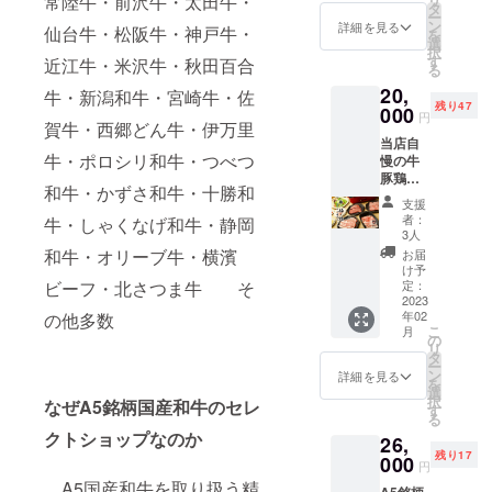
常陸牛・前沢牛・太田牛・
おすす
商品の
ロネコ
プでR5
元～タ
タ
ー
めして
ラベル
ヤマト
年3月末
ン中）
ン
詳細を見る
仙台牛・松阪牛・神戸牛・
を
おりま
に表記
のクー
まで使
100g お
選
択
せ
されま
ル宅急
える
すすめ
す
近江牛・米沢牛・秋田百合
る
ん。
す。商
便【冷
10%OF
のポン
すきや
品開封
20,
蔵】に
Fクーポ
牛・新潟和牛・宮崎牛・佐
酢 1本
きわり
前には
残り47
て発送
ン。サ
000
精肉：
円
した：
必ずお
賀牛・西郷どん牛・伊万里
いたし
イコロ
原産国
原材料
届けの
当店自
ます。
ステー
日本、
牛・ポロシリ和牛・つべつ
及び添
リター
慢の牛
賞味期
キの焼
冷蔵(10
加物等
ンに貼
豚鶏焼
限は加
き方レ
度以下)
和牛・かずさ和牛・十勝和
の食品
付され
肉セッ
工日を
シピつ
賞味期
支援
表示は
たラベ
ト1㎏と
含めて
き。 ヒ
限3日、
者：
牛・しゃくなげ和牛・静岡
お届け
ルや注
感謝の
３日で
レ肉を
冷凍
3人
商品の
意書き
メール
す。到
サイコ
(-15度
和牛・オリーブ牛・横濱
お届
ラベル
をご確
オンラ
着後す
ロス
以下)賞
け予
に表記
認くだ
イン
ビーフ・北さつま牛 そ
ぐにお
テーキ
定：
味期限
されま
さい。
ショッ
2023
召し上
用に
約30
す。商
年02
の他多数
＊精肉
プでR5
がりに
カット
日、で
こ
月
品開封
は発送
年3月末
なれな
してお
の
きるだ
リ
前には
日当日
まで使
い場合
届けい
タ
け早く
ー
必ずお
に加工
える
は冷凍
たしま
ン
お召し
詳細を見る
を
届けの
し、経
10%OF
庫で保
す。
選
上がり
択
なぜA5銘柄国産和牛のセレ
リター
木にお
Fクーポ
管し、
（３~4
す
くださ
る
ンに貼
つつみ
ン ＜
できる
人前）
い。再
クトショップなのか
付され
26,
しま
セット
だけ早
精肉：
冷凍は
たラベ
残り17
す。ク
内容＞
000
くお召
原産国
おすす
円
ルや注
ロネコ
１kg
し上が
日本、
めして
A5国産和牛を取り扱う精