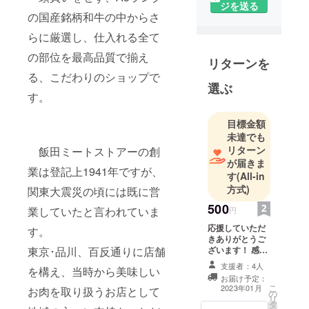
ジを送る
り家業を継
の国産銘柄和牛の中からさ
ぐため帝京
らに厳選し、仕入れる全て
大学を中
の部位を最高品質で揃え
退。入院中
リターンを
の壮絶な食
る、こだわりのショップで
選ぶ
事制限の反
す。
動で食に対
する執着と
目標金額
こだわりが
未達でも
リターン
飯田ミートストアーの創
異常に強く
が届きま
なり、大好
業は登記上1941年ですが、
す
(All-in
きなワイン
方式)
関東大震災の頃には既に営
の勉強をし
500
業していたと言われていま
ながら料理
円
と精肉の奥
応援していただ
す。
きありがとうご
深さに没頭
東京･品川、百反通りに店舗
ざいます！ 感謝
する。家業
のメールを送り
支援者：4人
を構え、当時から美味しい
は1941年創
ます！
お届け予定：
業の老舗精
こ
2023年01月
お肉を取り扱うお店として
の
リ
肉店。2019
タ