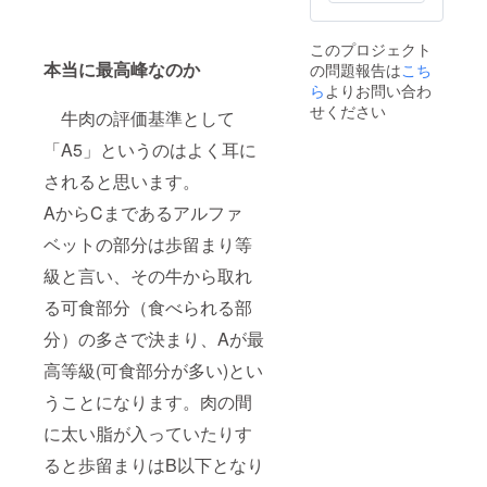
度以下)
日、で
だけ早
がりに
賞味期
きるだ
くお召
なれな
限約30
け早く
し上が
い場合
このプロジェクト
日、で
お召し
りくだ
は冷凍
本当に最高峰なのか
の問題報告は
こち
きるだ
上がり
さい。
庫で保
け早く
ら
よりお問い合わ
くださ
＊受取
管し、
お召し
い。再
可能日
せください
できる
牛肉の評価基準として
上がり
冷凍は
を第3希
だけ早
くださ
おすす
望まで
くお召
「A5」というのはよく耳に
い。再
めして
備考欄
し上が
冷凍は
おりま
されると思います。
にご記
りくだ
おすす
せ
入くだ
さい。
めして
AからCまであるアルファ
ん。
さい。
＊受取
おりま
焼肉の
可能日
ベットの部分は歩留まり等
せ
タレ：
を第3希
ん。
原材料
望まで
級と言い、その牛から取れ
＊精肉
及び添
備考欄
は発送
加物等
にご記
る可食部分（食べられる部
日当日
の食品
入くだ
に加工
表示は
分）の多さで決まり、Aが最
さい。
し、経
お届け
木にお
高等級(可食部分が多い)とい
商品の
つつみ
ラベル
うことになります。肉の間
しま
に表記
す。ク
されま
に太い脂が入っていたりす
ロネコ
す。商
ヤマト
品開封
ると歩留まりはB以下となり
のクー
前には