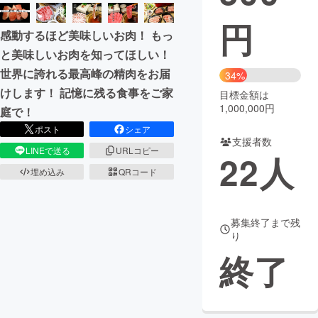
円
まちづくり・地域活性化
感動するほど美味しいお肉！ もっ
と美味しいお肉を知ってほしい！
CAMPFIRE for Social Good
CAMPFIRE Creation
世界に誇れる最高峰の精肉をお届
34%
CAMPFIREふるさと納税
machi-ya
コミュニティ
けします！ 記憶に残る食事をご家
目標金額は
1,000,000円
庭で！
ポスト
シェア
支援者数
LINEで送る
URLコピー
22
人
埋め込み
QRコード
募集終了まで残
り
終了