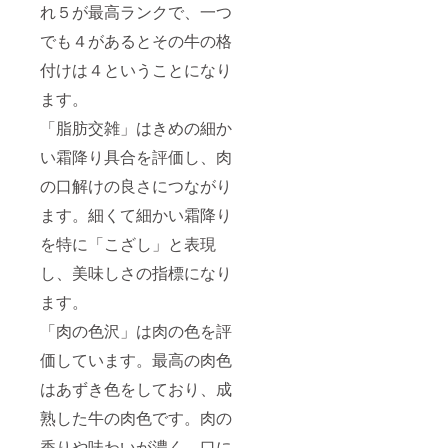
可能日
ます。
れ５が最高ランクで、一つ
を第3希
賞味期
望まで
限は加
でも４があるとその牛の格
備考欄
工日を
にご記
含めて
付けは４ということになり
入くだ
３日で
ます。
さい。
す。到
着後す
「脂肪交雑」はきめの細か
ぐにお
召し上
い霜降り具合を評価し、肉
がりに
なれな
の口解けの良さにつながり
い場合
は冷凍
ます。細くて細かい霜降り
庫で保
を特に「こざし」と表現
管し、
できる
し、美味しさの指標になり
だけ早
くお召
ます。
し上が
りくだ
「肉の色沢」は肉の色を評
さい。
＊受取
価しています。最高の肉色
可能日
はあずき色をしており、成
を第3希
望まで
熟した牛の肉色です。肉の
備考欄
にご記
香りや味わいが濃く、口に