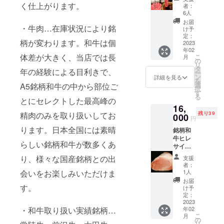
ランプ
以下)賞
届け商
ぶセッ
く仕上がります。
者：
200g、
味期限3
品のラ
ト(２～
6人
肩ロー
日、冷
ベルに
３人前)
お届
ス芯
凍(-15
表記さ
・牛肉…在庫状況により銘
と感謝
け予
200g す
度以下)
れま
のメー
定：
き焼き
賞味期
柄が変わります。和牛は個
す。商
ル。 オ
2023
わりし
限約30
品開封
年02
ンライ
体差が大きく、当店では長
た1本
こ
日、で
月
前には
ン
の
精肉：
リ
きるだ
必ずお
ショッ
タ
年の経験による目利きで、
原産国
ー
け早く
届けの
プでR5
ン
詳細を見る
日本、
を
お召し
リター
年3月末
選
A5銘柄和牛の中から部位ご
冷蔵(10
択
上がり
ンに貼
まで使
す
度以下)
る
くださ
付され
える
とにセレクトした最高峰の
賞味期
い。再
たラベ
16,
10%OF
限3日、
冷凍は
精肉のみを取り扱いしてお
ルや注
残り39
Fクーポ
000
円
冷凍
おすす
意書き
ンつ
(-15度
ります。日本全国には素晴
めして
をご確
銘柄和
き。 ＜
以下)賞
おりま
認くだ
牛ヒレ
セット
らしい銘柄和牛が数多くあ
味期限
せ
さい。
サイコ
内容＞
約30
ん。
＊精肉
ロス
A5銘柄
り、様々な国産銘柄との出
支援
日、で
焼肉の
は発送
テーキ
和牛内
者：
きるだ
タレ：
日当日
500ｇと
もも
会いをお楽しみいただけま
1人
け早く
原材料
に加工
感謝の
（霜降
お届
お召し
及び添
し、経
メー
す。
り）
け予
上がり
加物等
木にお
ル。オ
400g 黒
定：
くださ
の食品
つつみ
ンライ
2023
毛和牛
い。再
・和牛取り扱い実績銘柄…
表示は
年02
しま
ン
タン
こ
冷凍は
月
お届け
す。ク
ショッ
（タン
の
リ