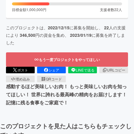
目標金額
1,000,000
円
支援者数
22
人
このプロジェクトは、
2022/12/15
に募集を開始し、
22
人の支援
により
346,500
円の資金を集め、
2023/01/19
に募集を終了しま
した
もう一度プロジェクトをやってほしい
ポスト
シェア
LINEで送る
URLコピー
埋め込み
QRコード
感動するほど美味しいお肉！ もっと美味しいお肉を知っ
てほしい！ 世界に誇れる最高峰の精肉をお届けします！
記憶に残る食事をご家庭で！
このプロジェクトを見た人はこちらもチェックし