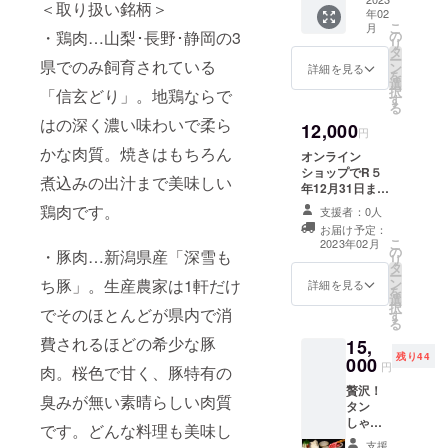
きにお
プ、イ
蔵(10度
＜取り扱い銘柄＞
年02
すすめ
チボの
以下)賞
こ
月
の部位
いずれ
・鶏肉…山梨･長野･静岡の3
の
味期限3
リ
２種
か２種
タ
日、冷
ー
県でのみ飼育されている
と、当
（各
ン
凍(-15
詳細を見る
を
店おす
100g）
選
度以下)
択
「信玄どり」。地鶏ならで
すめの
、深雪
す
賞味期
る
わりし
もち豚
限約30
はの深く濃い味わいで柔ら
12,000
たの
バラ、
日、で
円
セット
ロー
きるだ
かな肉質。焼きはもちろん
オンライン
です。
ス、肩
け早く
ショップでR５
オンラ
ロース
煮込みの出汁まで美味しい
お召し
年12月31日まで
イン
のいず
上がり
何度でも使える
ショッ
鶏肉です。
れか2種
支援者：0人
くださ
10%OFFクーポ
プでR5
（各
い。再
お届け予定：
ンと感謝のメー
年3月末
100g）
こ
2023年02月
冷凍は
の
ル。 ご支援いた
・豚肉…新潟県産「深雪も
まで使
、信玄
リ
おすす
タ
だきありがとう
える
どりも
ー
めして
ち豚」。生産農家は1軒だけ
ン
ございます！ オ
詳細を見る
10%OF
も肉
を
おりま
選
ンラインショッ
Fクーポ
（100g
択
せ
でそのほとんどが県内で消
す
プでのお買い物
ン。す
） 焼き
る
ん。
を是非お楽しみ
き焼き
肉のタ
ポン
費されるほどの希少な豚
15,
ください！
レシピ
レ1本付
酢：原
残り44
000
円
付き。
肉。桜色で甘く、豚特有の
き 精
材料及
＜セッ
肉：原
び添加
贅沢！
臭みが無い素晴らしい肉質
ト内容
産国日
物等の
タン
＞ A5銘
本、冷
食品表
しゃぶ
です。どんな料理も美味し
柄和牛
蔵(10度
示はお
牛しゃ
支援