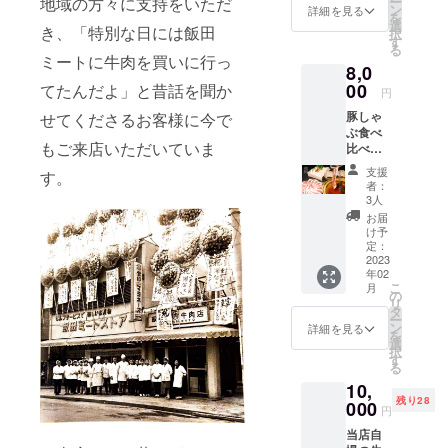
地域の方々に支持をいただ
ー
ン
詳細を見る
年、4代目就
を
選
き、「特別な日には飯田
任を機に東
択
す
る
京品川区の
ミートに牛肉を買いに行っ
8,0
戸越銀座商
00
てたんだよ」と昔話を聞か
円
店街に新し
豚しゃ
せてくださるお客様に今で
く店を構
ぶ食べ
え、売り上
もご来店いただいていま
比べ
セット
げ、客数も
支援
す。
(2~3人
者：
増えていく
前)と感
3人
が、半年も
謝の
お届
メー
たたずに新
け予
ル。オ
定：
型コロナが
ンライ
2023
年02
流行しはじ
ン
こ
月
ショッ
の
め客数が激
リ
プでR5
タ
減。それに
ー
年3月末
ン
詳細を見る
を
まで使
加え現在は
選
択
える
す
物価高の影
る
10%OF
響で危機的
10,
Fクーポ
残り28
ンつ
000
状況に…。
円
き。 ＜
当店自
セット