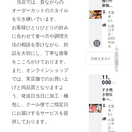
慢の牛
当店では、昔ながらの
内容＞
豚鶏焼
深雪も
オーダーカットのスタイル
肉セッ
ち豚の
支援
ト500g
しゃぶ
者：
を引き継いでいます。
と感謝
しゃぶ
2人
のメー
におす
お届
お客様ひとりひとりの好み
ル オン
すめな3
け予
ライン
種類の
定：
に合わせて食べ方や調理方
ショッ
2023
部位と
年02
プでR5
法の相談を受けながら、対
当店お
こ
月
年3月末
すすめ
の
リ
話を大切にし、丁寧な接客
まで使
のポン
タ
ー
える
酢の
ン
詳細を見る
を
をこころがけております。
10%OF
セット
選
択
Fクーポ
です。
す
また、オンラインショップ
る
ン。 ＜
ロース
11,
セット
200g、
では、実店舗でのお買い上
内容
000
バラ
円
＞
200g、
げと同品質となりますよ
すき焼
500g
リブ
き部位
う、発送日当日に加工・梱
3～4人
ロース
食べ比
前 A5銘
200g、
包し、クール便でご指定日
べセッ
柄和牛
おすす
支援
ト(約2
の肩
めのポ
者：
にお届けするサービスを提
人前)と
ロース
ン酢 精
3人
感謝の
芯、内
肉：原
お届
供しております。
メール
もも、
産国日
け予
すき焼
ラン
定：
本、冷
2023