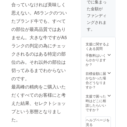
着後す
シャ
さい。
５０
つつみ
でに集まっ
さい。
合っていなければ美味しく
ぐにお
トーブ
＊受取
ｇ）が
しま
＊精肉
た金額が
召し上
リアン
可能日
入っ
す。ク
は発送
思えない。A5ランクのつい
がりに
を贅沢
を第3希
た、超
ロネコ
ファンディ
日当日
なれな
に厚切
望まで
豪華
ヤマト
に加工
たブランド牛でも、すべて
ングされま
い場合
りいた
備考欄
版。全
のクー
し、経
は冷凍
しま
にご記
部が美
の部位が最高品質ではあり
ル宅急
す。
木にお
庫で保
す。 こ
入くだ
味しい
便【冷
つつみ
管し、
ちらの
ません。大きな牛ですがA5
さい。
最高の
蔵】に
しま
できる
商品は
バーベ
て発送
す。ク
支援に関するよ
ランクの判定の為にチェッ
だけ早
厳選し
キュー
いたし
ロネコ
くある質問
くお召
たヒレ
セット
ます。
ヤマト
クされるのはある特定の部
し上が
から、
です。
手数料はいく
賞味期
のクー
りくだ
さらに
焼き肉
らかかります
限は加
ル宅急
位のみ。それ以外の部位は
さい。
厳選し
のタレ2
か？
工日を
便【冷
＊受取
た部位
本付き
含めて
切ってみるまでわからない
蔵】に
可能日
でお届
精肉：
目標金額に届
３日で
て発送
を第3希
けいた
のです。
原産国
かなかった場
す。到
いたし
望まで
しま
日本、
合どうなりま
着後す
ます。
最高峰の精肉をご購入いた
備考欄
す。 精
冷蔵(10
すか？
ぐにお
賞味期
にご記
肉：原
度以下)
召し上
限は加
だくすべてのお客様にと考
入くだ
産国日
賞味期
支援で困った
がりに
工日を
さい。
本、冷
限3日、
時はどこに相
なれな
含めて
えた結果、セレクトショッ
蔵(10度
冷凍
談したらいい
い場合
３日で
以下)賞
(-15度
ですか？
は冷凍
プという形態となりまし
す。到
味期限3
以下)賞
庫で保
着後す
日、冷
味期限
た。
管し、
ぐにお
ヘルプページを
凍(-15
約30
できる
召し上
見る