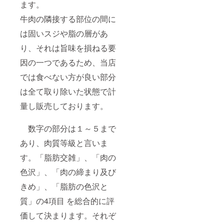
ル宅急
必ずお
ます。
便【冷
届けの
蔵】に
リター
牛肉の隣接する部位の間に
て発送
ンに貼
は固いスジや脂の層があ
いたし
付され
ます。
たラベ
り、それは旨味を損ねる要
賞味期
ルや注
限は加
意書き
因の一つであるため、当店
工日を
をご確
含めて
認くだ
では食べない方が良い部分
３日で
さい。
す。到
＊精肉
は全て取り除いた状態で計
着後す
は発送
ぐにお
量し販売しております。
日当日
召し上
に加工
がりに
し、経
数字の部分は１～５まで
なれな
木にお
い場合
つつみ
あり、肉質等級と言いま
は冷凍
しま
庫で保
す。ク
す。「脂肪交雑」、「肉の
管し、
ロネコ
できる
ヤマト
色沢」、「肉の締まり及び
だけ早
のクー
くお召
きめ」、「脂肪の色沢と
ル宅急
し上が
便【冷
質」の4項目 を総合的に評
りくだ
蔵】に
さい。
て発送
価して決まります。それぞ
＊受取
いたし