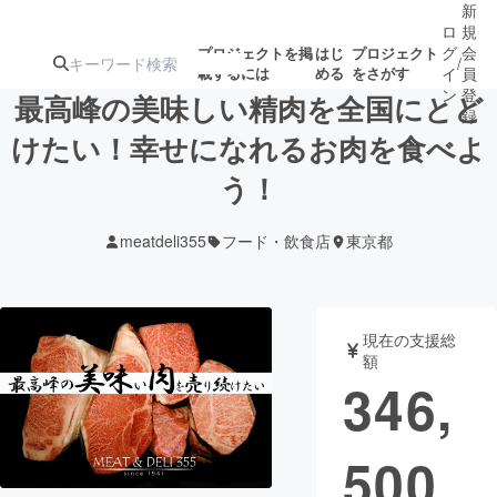
新
ロ
規
グ
会
プロジェクトを掲
はじ
プロジェクト
/
載するには
める
をさがす
イ
員
ン
登
最高峰の美味しい精肉を全国にとど
録
けたい！幸せになれるお肉を食べよ
う！
人気のプロ
注目のリ
注目の新着プロ
募集終了が近いプ
もうすぐ公開
ジェクト
ターン
ジェクト
ロジェクト
されます
meatdeli355
フード・飲食店
東京都
アート・写真
音楽
現在の支援総
テクノロジー・ガジェット
ゲーム・サ
額
346,
映像・映画
書籍・雑誌
500
ビジネス・起業
チャレンジ