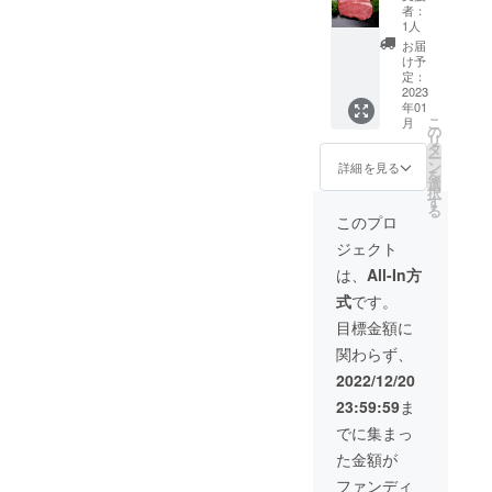
＆ゆい
＞ ・名
汁、食
者：
まーる
称：牛
1人
塩、お
牧場か
肉（石
ろし
お届
らお礼
垣牛）
け予
しょう
のメー
・原産
定：
が、酵
ル 石垣
2023
国/産
母エキ
年01
牛ス
地：沖
ス、ク
こ
月
テーキ
縄県産
の
ミン、
リ
800g・
・サイ
タ
ガラム
ー
石垣牛
ズ/重
ン
詳細を見る
マサ
を
焼肉
量：800
選
ラ、コ
択
800g ＜
ｇ ・保
す
リアン
る
ステー
存方
このプロ
ダー、
キ牛肉
法：冷
カルダ
ジェクト
＞ ・名
凍-18℃
モン、
称：牛
＜
は、
All-In方
赤唐辛
肉（石
豚肉＞
子／カ
式
です。
垣牛）
・名
ラメル
・原産
称：豚
目標金額に
色素 ・
国/産
肉（ア
内容
関わらず、
地：沖
グー
量：200
縄県産
豚） ・
2022/12/20
ｇ（1人
・サイ
原産国/
前） ・
23:59:59
ま
ズ/重
産地：
保存方
量：800
沖縄県
でに集まっ
法：直
ｇ ・保
産 ・サ
射日光
た金額が
存方
イズ/重
を避け
法：冷
量：500
ファンディ
常温で