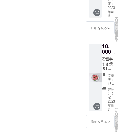
礼の
定：
「石垣牛の
メール
2023
ブランド」
年01
「金城
こ
月
を作りたい
石垣牛
の
リ
旨いカ
タ
と思い石垣
ー
レー・
ン
詳細を見る
島にゆい
を
石垣島
選
択
アグー
まーる牧場
す
る
豚カ
を設立しま
10,
レー・
した。
石垣牛
000
円
すじ味
県内外の多
石垣牛
噌煮込
くの皆さま
すき焼
み (各1
きしゃ
が私たちの
箱)」 ・
ぶしゃ
名称：
活動にご賛
支援
ぶ 500g
カレー
者：
同いただい
＆ゆい
（石垣
18人
まーる
牛カ
て、南の島
お届
牧場か
レー）
け予
石垣島で育
らお礼
・原材
定：
てた「石垣
のメー
2023
料名：
年01
ル ＜牛
牛肉
牛」と「ア
こ
月
肉＞ ・
（国
の
グー豚」が
リ
名称：
産）、
タ
ー
牛肉
皆さまの食
ソテー
ン
詳細を見る
を
（石垣
オニオ
選
卓にあがる
択
牛） ・
ン、小
す