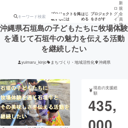
新
ロ
規
グ
会
プロジェクトを掲
はじ
プロジェクト
/
載するには
める
をさがす
イ
員
ン
登
沖縄県石垣島の子どもたちに牧場体験
録
を通じて石垣牛の魅力を伝える活動
を継続したい
人気のプロ
注目のリ
注目の新着プロ
募集終了が近いプ
もうすぐ公開
ジェクト
ターン
ジェクト
ロジェクト
されます
yuimaru_kinjo
まちづくり・地域活性化
沖縄県
アート・写真
音楽
現在の支援総
テクノロジー・ガジェット
ゲーム・サ
額
435,
映像・映画
書籍・雑誌
000
ビジネス・起業
チャレンジ