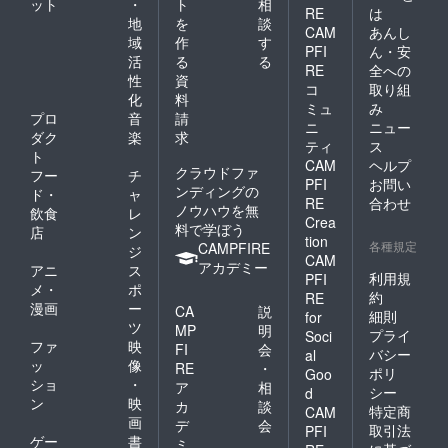
ット
・
ト
相
パウ
RE
は
地
を
談
ダー、
CAM
あんし
域
作
す
酵母エ
PFI
ん・安
キス、
活
る
る
RE
全への
クミ
性
資
コ
取り組
ン、コ
化
料
リアン
ミュ
み
プロ
音
請
ダー、
ニ
ニュー
ダク
楽
求
カルダ
ティ
ス
モン／
ト
CAM
ヘルプ
カラメ
クラウドファ
フー
チ
PFI
お問い
ル色素
ンディングの
ド・
ャ
RE
合わせ
・内容
ノウハウを無
飲食
レ
量：200
Crea
料で学ぼう
店
ン
ｇ（1人
tion
各種規定
CAMPFIRE
ジ
前） ・
CAM
アカデミー
保存方
アニ
ス
利用規
PFI
法：直
メ・
ポ
約
RE
射日
漫画
ー
CA
説
光、高
細則
for
ツ
MP
明
温多湿
プライ
Soci
ファ
映
を避け
FI
会
バシー
al
常温で
ッ
像
RE
・
ポリ
Goo
保存 ・
ショ
・
ア
相
シー
d
アレル
ン
映
カ
談
特定商
ギー表
CAM
画
デ
会
示：一
取引法
PFI
ゲー
書
部に小
ミ