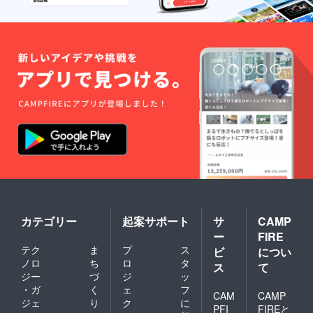
塩、食
用油脂
（豚
脂）、
たん白
加水分
解物、
ナンプ
ラー、
チキン
エキス
パウ
ダー、
バ
ター、
粉末醤
油、野
菜エキ
スパウ
カテゴリー
起案サポート
サ
CAMP
ダー、
トマト
ー
FIRE
パウ
テク
ま
プ
ス
ビ
につい
ダー、
ノロ
ち
ロ
タ
オニオ
ス
て
ジー
づ
ジ
ッ
ンパウ
ダー、
・ガ
く
ェ
フ
CAM
CAMP
ガー
ジェ
り
ク
に
PFI
FIREと
リック