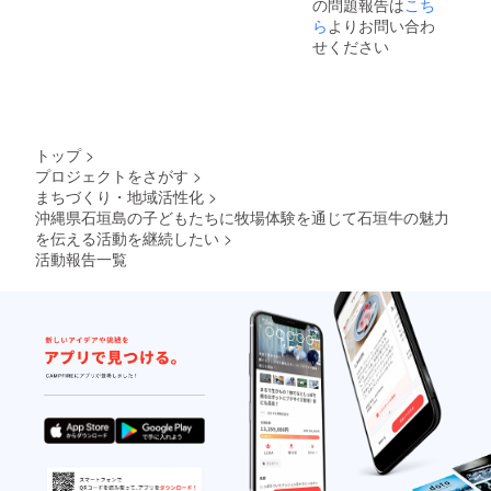
の問題報告は
こち
・原材
ら
よりお問い合わ
料名：
せください
豚肉
（沖縄
県産ア
グー
豚）、
リンゴ
ピュー
トップ
>
レ、小
プロジェクトをさがす
>
麦粉、
まちづくり・地域活性化
>
ソテー
沖縄県石垣島の子どもたちに牧場体験を通じて石垣牛の魅力
オニオ
を伝える活動を継続したい
>
ン、食
用油脂
活動報告一覧
（牛
脂）、
人参、
トマト
ピュー
レ、チ
キンエ
キス、
砂糖、
でん
粉、カ
レー
粉、食