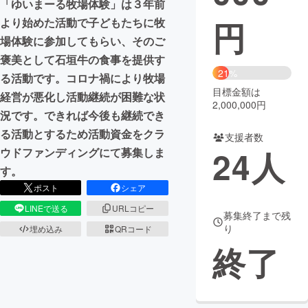
「ゆいまーる牧場体験」は３年前
円
より始めた活動で子どもたちに牧
まちづくり・地域活性化
場体験に参加してもらい、そのご
褒美として石垣牛の食事を提供す
CAMPFIRE for Social Good
CAMPFIRE Creation
21%
る活動です。コロナ禍により牧場
CAMPFIREふるさと納税
machi-ya
コミュニティ
目標金額は
経営が悪化し活動継続が困難な状
2,000,000円
況です。できれば今後も継続でき
る活動とするため活動資金をクラ
支援者数
24
人
ウドファンディングにて募集しま
す。
ポスト
シェア
LINEで送る
URLコピー
募集終了まで残
り
埋め込み
QRコード
終了