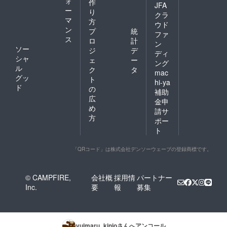
ォ
作
JFA
（国
ー
り
産）、
クラ
マ
方
米み
ウド
ン
そ、で
プ
統
ファ
ん粉、
ス
ロ
計
ン
砂糖、
ソー
ジ
デ
ディ
魚介エ
シャ
ェ
ー
キス、
ング
ル
ク
タ
本みり
mac
グッ
ん、食
ト
hi-ya
塩、 ・
ド
の
補助
内容
広
金申
量：180
め
請サ
ｇ（1人
方
前） ・
ポー
保存方
ト
法：直
射日
「QRコード」は株式会社デンソーウェーブの登録商標です。
光、高
温多湿
を避け
常温で
© CAMPFIRE,
会社概
採用情
パートナー
保存 ・
Inc.
要
報
募集
アレル
ギー表
示：一
部に牛
肉・大
yuimaru_kinjo
さんへアンコール