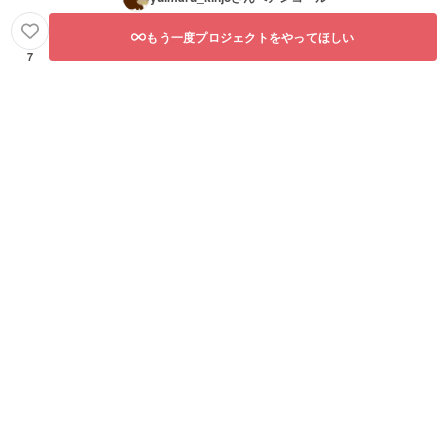
豆・さ
ばを含
もう一度プロジェクトをやってほしい
む ・賞
7
味期
限：箱
の下部
に記載
・主原
料の原
産地：
日本 商
品代
4,000円
送料
1,000円