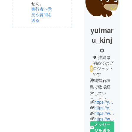
せん。
実行者へ意
見や質問を
送る
yuimar
u_kinj
o
沖縄県
初めてのプ
ロジェクト
です
沖縄県石垣
島で牧場経
営してい
る、金城 利
https://yakiniku-kinjo.com/yuimarlfarm/
憲です。
https://yakiniku-kinjo.com
私の店舗で
https://www.tnc.co.jp/takumi/first/list/t_kinjo.php
https://www.facebook.com/yuimarlfarm/
提供してい
メッセー
る石垣牛は
ジを送る