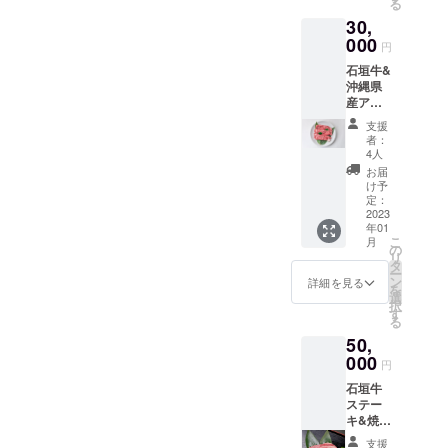
る
ことを願っ
原産国/
麦粉、
30,
産地：
チキン
ておりま
沖縄県
000
エキ
円
産 ・サ
ス、砂
石垣牛&
イズ/重
糖、食
沖縄県
量：500
用油脂
産ア
ｇ ・保
（牛
グー豚
存方
脂）、
支援
肉 詰め
法：冷
バ
者：
合わせ
凍-18℃
ター、
4人
＆ゆい
商
カレー
お届
まーる
品代
粉、リ
け予
牧場か
9,000円
定：
ンゴ
らお礼
2023
送料
ピュー
年01
のメー
1,000円
レ、
こ
月
ル 石垣
の
チャツ
リ
牛すき
タ
ネ、
ー
焼き
ン
ビーフ
詳細を見る
を
しゃぶ
選
エキ
択
しゃぶ
す
ス、ト
る
肉800g
マトケ
50,
・沖縄
チャッ
県産ア
000
プ、お
円
グー豚
ろしに
石垣牛
しゃぶ
んに
ステー
しゃぶ
く、醤
キ&焼肉
肉500g
油、パ
セット
＜牛肉
イン果
支援