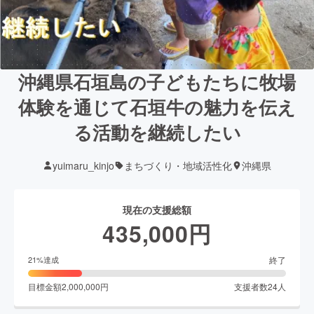
沖縄県石垣島の子どもたちに牧場
体験を通じて石垣牛の魅力を伝え
る活動を継続したい
yuimaru_kinjo
まちづくり・地域活性化
沖縄県
現在の支援総額
435,000
円
終了
21
%達成
目標金額
2,000,000
円
支援者数
24
人