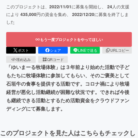
このプロジェクトは、
2022/11/01
に募集を開始し、
24
人の支援
により
435,000
円の資金を集め、
2022/12/20
に募集を終了しま
した
もう一度プロジェクトをやってほしい
ポスト
シェア
LINEで送る
URLコピー
埋め込み
QRコード
「ゆいまーる牧場体験」は３年前より始めた活動で子ど
もたちに牧場体験に参加してもらい、そのご褒美として
石垣牛の食事を提供する活動です。コロナ禍により牧場
経営が悪化し活動継続が困難な状況です。できれば今後
も継続できる活動とするため活動資金をクラウドファン
ディングにて募集します。
このプロジェクトを見た人はこちらもチェックし