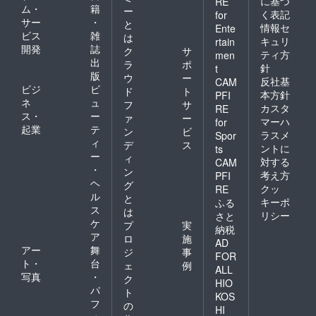
に基づ
RE
麦・乳
ム・
籍
ー
く表記
for
成分・
サー
・
と
情報セ
Ente
牛肉・
ビス
雑
は
キュリ
rtain
豚肉・
開発
誌
ク
サ
鶏肉・
ティ方
men
出
ラ
ポ
大豆・
針
t
版
りんご
ウ
ー
反社基
CAM
を含む
ビジ
ビ
ド
ト
本方針
PFI
・賞味
ネ
ュ
フ
サ
カスタ
RE
期限：
ス・
ー
ァ
ー
箱の側
マーハ
for
起業
テ
ン
ビ
面に表
ラスメ
Spor
ィ
示 ・主
デ
ス
ントに
ts
原料の
ー
ィ
対する
CAM
原産
・
ン
考え方
PFI
地：日
ヘ
グ
クッ
本 ・名
RE
ル
と
称：牛
キーポ
ふる
ス
肉味噌
は
リシー
さと
煮 どて
ケ
プ
実
納税
焼き
ア
ロ
施
AD
（石垣
アー
舞
ジ
事
FOR
牛すじ
ト・
台
ェ
例
味噌煮
ALL
写真
・
ク
込み）
HIO
パ
・原材
ト
KOS
料名：
フ
の
HI
牛肉