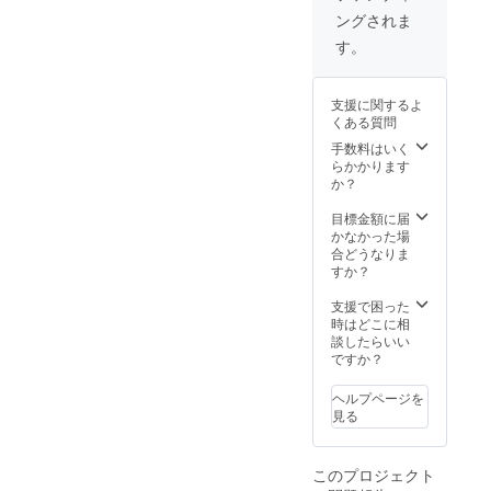
凍-18℃
ｇ ・保
保存し
ングされま
＜
存方
てくだ
焼肉牛
法：冷
す。
さい。
肉＞ ・
凍-18℃
・アレ
名称：
商品代
ルギー
牛肉
29,000
表示：
支援に関するよ
（石垣
円 送料
一部に
くある質問
牛） ・
1,000円
小麦・
原産国/
手数料はいく
乳成
産地：
らかかります
分・牛
沖縄県
か？
肉・鶏
産 ・サ
肉・大
イズ/重
目標金額に届
豆・り
量：800
かなかった場
んごを
ｇ ・保
合どうなりま
含む ・
存方
すか？
賞味期
法：冷
限：箱
凍-18℃
支援で困った
の側面
商
時はどこに相
に表示
品代
談したらいい
・主原
49,000
ですか？
料の原
円 送料
産地：
1,000円
日本 ・
ヘルプページを
名称：
見る
カレー
（ア
グーカ
このプロジェクト
レー）