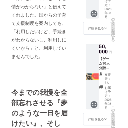
等：1時
け予
・所要
で使用
間程度
定：
情がわからない」と伝えて
時間
するク
2023
②チョ
等：1時
年03
リスマ
くれました。国からの子育
イふる
間程度
こ
月
スツ
活動報
の
②チョ
リ
て支援制度を案内しても、
リーを
告書の
タ
イふる
ー
贈る
送付
ン
詳細を見る
活動報
を
「利用したいけど、手続き
コース
選
告書の
択
ご支援
す
送付
がわからないし、利用しに
る
いただ
50,
いた御
くいから」と、利用してい
礼に下
000
円
記２つ
ませんでした。
【ゲー
のリ
ム10人
ターン
分贈る
をご用
コー
意しま
支援
ス】 ■
す。 ①
者：
ご支援
オンラ
4人
いただ
イン活
お届
今までの我慢を全
いた御
動報告
け予
礼に下
会への
定：
記２つ
2023
部忘れさせる『夢
ご招待
年03
のリ
・実施
こ
月
ターン
予定時
の
のような一日を届
リ
をご用
期：
タ
ー
意しま
2023年
ン
詳細を見る
けたい』、そし
を
す。 ①
3月頃
選
択
オンラ
・所要