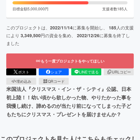
目標金額
5,000,000
円
支援者数
185
人
このプロジェクトは、
2022/11/14
に募集を開始し、
185
人の支援
により
3,349,500
円の資金を集め、
2022/12/26
に募集を終了し
ました
もう一度プロジェクトをやってほしい
ポスト
シェア
LINEで送る
URLコピー
埋め込み
QRコード
米国法人『クリスマス・イン・ザ・シティ』公認、日本
初上陸！！幼い頃から欲しかった物、やりたかった事を
我慢し続け、諦めるのが当たり前になってしまった子ど
もたちにクリスマス・プレゼントを届けませんか？
このプロジェクトを見た人はこちらもチェックし