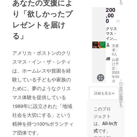
あなたの支援によ
す
る
間程度
5,000円
200
②チョ
×12カ月
り「欲しかったプ
イふる
分）
,00
活動報
∟3,960
0
円
レゼントを届け
告書の
円：マ
送付
インク
クリス
る」
ラフト
マス・
購入費
イン・
∟19,80
ザ・シ
支援
0円：ク
ティ東
者：
アメリカ・ボストンのクリ
ラウド
京
0人
ファン
（CITC
お届
スマス・イン・ザ・シティ
ディン
東京）
け予
グの手
に企業
定：
は、ホームレスや貧困を経
数料＋
協賛す
2023
年03
消費税
るコー
験している子どもや家族の
こ
月
（計
ス ご支
の
リ
9.9％）
援いた
ために、夢のようなクリス
タ
ー
∟16,24
だいた
ン
詳細を見る
を
マス体験を提供している
0円：
御礼
選
択
PC郵送
に、
す
1989年に設立された「地域
る
料やポ
CITC東
このプロ
スター
京協賛
社会を大切にする」という
ジェクト
の印刷
企業様
費用等
として
精神を持つ100%ボランティ
は、
All-In方
の運営
活動報
式
です。
費に充
告書や
ア団体です。
てさせ
団体