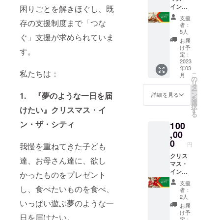
す。 ①
イン・
困りごとを解きほぐし、既
オンラ
ザ・シ
支援
存の支援制度まで「つな
イン活
ティ東
者：
動報告
京
5人
ぐ」支援が求められていま
会への
（CITC
お届
ご招待
東京）
け予
す。
・実施
で親子
定：
予定時
が食べ
2023
年03
期：
るクリ
私たちは：
こ
月
2023年
スマス
の
リ
3月頃
料理を
タ
ー
・所要
贈る
1. 『夢のような一日を届
ン
詳細を見る
を
時間
コース
選
択
けたい』クリスマス・イ
等：1時
ご支援
す
る
間程度
いただ
ン・ザ・シティ
100
②チョ
いた御
イふる
礼に下
,00
活動報
記２つ
0
円
我慢を重ねてきた子ども
告書の
のリ
送付
ターン
クリス
達、お母さん達に、欲し
をご用
マス・
意しま
イン・
かったものをプレゼント
す。 ①
ザ・シ
支援
オンラ
ティ東
し、食べたいものを食べ、
者：
イン活
京
2人
いっぱい遊ぶ夢のような一
動報告
（CITC
お届
会への
東京）
け予
日を届けたい。
ご招待
で使用
定：