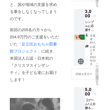
択
ていた
選べませ
す
と、国や地域の支援を求め
る
だきま
ん。それに
3,0
す。）
る事をしなくなってしまう
も関わら
子ども
00
円
のです。
たちを
ず、その"生
シンプ
取り巻
まれ"によっ
ルに応
くより
前回の205名の方々から
援する
て人生が左
良い環
コース
境づく
右される現
支援
204.9万円のご支援をいただ
（活動
りのた
者：
実がありま
の運営
めに
84人
いた
「足立区おもちゃ図書
費に充
は、
す。
お届
てさせ
ロール
け予
館プロジェクト」
に続き、
ていた
モデル
定：
地域から孤
だきま
2023
米国法人公認・日本初の
となる
年03
す。）
たくさ
立しがちな
こ
月
『クリスマスインザシ
ご支援
んの大
の
リ
子どもたち
いただ
人が関
タ
ー
ティ』を子ども達にお届け
いた御
と『つなが
わり、
ン
詳細を見る
を
礼に下
地域で
選
り』をつく
します！
択
記２つ
子ども
す
る
り、多くの
のリ
たちを
5,0
ターン
支える
地域の大人
をご用
00
必要が
円
に『ささえ
意しま
あると
【ゲー
て』いただ
す。 ①
考えて
ム1人分
オンラ
いま
くことで、
贈る
イン活
す。た