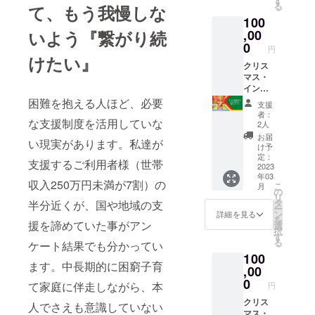
す
る
て、もう我慢しな
イン活
時間
100
動報告
等：1時
会への
いよう『繋がり続
,00
間程度
ご招待
②チョ
0
円
・実施
イふる
けたい』
予定時
クリス
活動報
期：
マス・
告書の
2023年
イン・
送付
3月頃
ザ・シ
困難を抱える人ほど、必要
支援
・所要
ティ東
者：
な支援制度を活用していな
時間
京
2人
等：1時
（CITC
お届
い現実があります。私達が
間程度
東京）
け予
②チョ
で使用
定：
支援するご利用者様（世帯
イふる
する子
2023
年03
活動報
ども用
収入250万円未満が7割）の
こ
月
告書の
遊具を
の
リ
送付
贈る
タ
半分近くが、国や地域の支
ー
コース
ン
詳細を見る
を
ご支援
援を諦めていた事がアン
選
択
いただ
す
る
ケート結果でも分かってい
いた御
100
礼に下
ます。中長期的に困窮子育
記２つ
,00
のリ
0
て家庭に伴走しながら、本
円
ターン
をご用
クリス
人でさえも意識していない
意しま
マス・