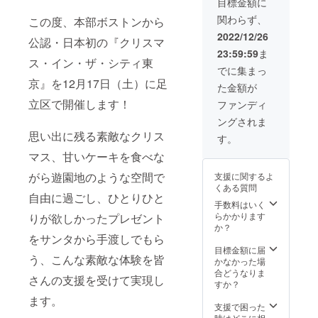
目標金額に
ていた
ホーム
関わらず、
この度、本部ボストンから
だきま
ページ
す。 ■
等でご
2022/12/26
公認・日本初の『クリスマ
ご支援
紹介さ
23:59:59
ま
いただ
せてい
ス・イン・ザ・シティ東
いた御
ただき
でに集まっ
礼に下
ます。
京』を12月17日（土）に足
た金額が
記２つ
※既に他
のリ
のリ
立区で開催します！
ファンディ
ターン
ターン
ングされま
をご用
でご支
思い出に残る素敵なクリス
意しま
援いた
す。
す。 ①
だいて
マス、甘いケーキを食べな
オンラ
いる企
イン活
業様に
がら遊園地のような空間で
支援に関するよ
動報告
は、掲
くある質問
会への
載の有
自由に過ごし、ひとりひと
ご招待
無をご
手数料はいく
・実施
相談さ
らかかります
りが欲しかったプレゼント
予定時
せてい
か？
期：
ただけ
をサンタから手渡しでもら
2023年
ますと
目標金額に届
う、こんな素敵な体験を皆
3月頃
幸いで
かなかった場
・所要
す。 加
合どうなりま
さんの支援を受けて実現し
時間
えて、
すか？
等：1時
下記２
ます。
間程度
つのリ
支援で困った
②チョ
ターン
時はどこに相