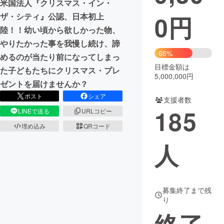
米国法人『クリスマス・イン・
0
円
ザ・シティ』公認、日本初上
まちづくり・地域活性化
陸！！幼い頃から欲しかった物、
やりたかった事を我慢し続け、諦
CAMPFIRE for Social Good
CAMPFIRE Creation
66%
めるのが当たり前になってしまっ
CAMPFIREふるさと納税
machi-ya
コミュニティ
目標金額は
た子どもたちにクリスマス・プレ
5,000,000円
ゼントを届けませんか？
ポスト
シェア
支援者数
185
LINEで送る
URLコピー
埋め込み
QRコード
人
募集終了まで残
り