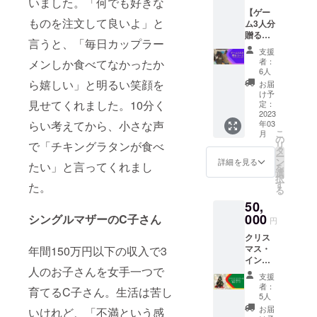
いました。「何でも好きな
ご招待
送付
スター
【ゲー
・実施
の印刷
ものを注文して良いよ」と
ム3人分
予定時
費用等
贈る
期：
に充て
言うと、「毎日カップラー
コー
2023年
させて
支援
ス】 ■
3月頃
いただ
者：
メンしか食べてなかったか
ご支援
・所要
6人
きま
いただ
時間
ら嬉しい」と明るい笑顔を
す。 ■
お届
いた御
等：1時
け予
ご支援
礼に下
見せてくれました。10分く
間程度
定：
いただ
記２つ
2023
②チョ
いた御
らい考えてから、小さな声
年03
のリ
イふる
礼に下
こ
月
ターン
活動報
の
記２つ
で「チキングラタンが食べ
リ
をご用
告書の
タ
のリ
ー
意しま
送付
ン
詳細を見る
ターン
たい」と言ってくれまし
を
す。 ①
選
をご用
択
オンラ
す
た。
意しま
る
イン活
す。 ①
50,
動報告
オンラ
会への
000
シングルマザーのC子さん
イン活
円
ご招待
動報告
クリス
・実施
会への
マス・
年間150万円以下の収入で3
予定時
ご招待
イン・
期：
・実施
人のお子さんを女手一つで
ザ・シ
2023年
予定時
支援
ティ東
3月頃
者：
期：
育てるC子さん。生活は苦し
京
・所要
5人
2023年
（CITC
時間
お届
いけれど、「不満という感
3月頃
東京）