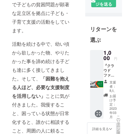
ジを送る
で子どもの貧困問題が顕著
ジョン）】
な足立区を拠点に子ども・
生まれ育っ
た環境に関
子育て支援の活動をしてい
わらず、子
リターンを
ます。
どもが将来
選ぶ
に希望を持
活動を続ける中で、幼い頃
てる社会の
1,0
から欲しかった物、やりた
実現
00
円
【活動方
かった事を諦め続ける子ど
針】困窮子
『クラ
も達に多く接してきまし
ウド
育て家庭と
ファン
た。そして、
「困難を抱え
「つなが
ディン
支援
グ』を
る」、既存
者：
る人ほど、必要な支援制度
シェ
8人
の支援へ繋
ア・拡
を活用しない」
ことに気が
お届
ぎ「ささえ
散し
け予
て、応
付きました。我慢するこ
定：
る」
援する
2023
と、困っている状態が日常
年03
コース
こ
月
子ども自身
（活動
の
化すると、誰かに相談する
リ
の運営
タ
には生まれ
ー
費に充
ン
詳細を見る
こと、周囲の人に頼るこ
を
育つ環境は
てさせ
選