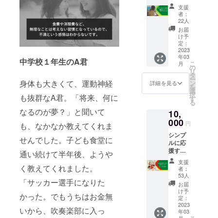
既存の支援
コー
動報告
くさん
支援
ス】 子
会への
制度のよう
の大人
者：
どもた
ご招待
に子ど
22人
な本来たく
ちに大
・実施
も達を
お届
さんある"は
人気
予定時
支えて
け予
で、プ
期：
定：
いただ
ず"の選択肢
ログラ
2023
2023年
くため
を、少しで
年03
ミング
3月頃
にも、
中学校１年生のA君
こ
月
教育の
も身近にし
・所要
の
このプ
リ
教材と
時間
タ
ロジェ
ていきま
ー
しても
身体も大きくて、運動神経
等：1時
ン
クトを
詳細を見る
を
す。
利用さ
間程度
選
拡散す
択
も抜群なA君。「将来、何に
れるこ
②チョ
す
ること
る
とが増
イふる
で応援
なるのが夢？」と聞いて
10,
えてき
活動報
してい
た「マ
000
告書の
ただけ
円
も、なかなか教えてくれま
インク
送付
ないで
シンプ
ラフ
しょう
せんでした。子ども食堂に
ルに応
ト」
か？ ご
援する
（仮想
通い続けて半年後、ようや
支援い
コース
空間上
ただい
支援
（活動
く教えてくれました。
に建物
た御礼
者：
の運営
をつく
53人
に下記
「サッカー選手になりた
費に充
るゲー
２つの
お届
てさせ
ム）
け予
リター
かった。でもうちはお金無
ていた
を、連
定：
ンをご
だきま
2023
携先の
用意し
いから、吹奏楽部に入っ
年03
す。）
子ども
ます。
月