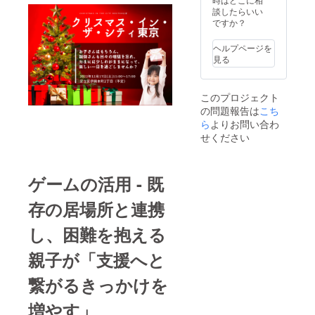
イふる
をご用
談したらいい
活動報
意しま
ですか？
告書の
す。 ①
送付
オンラ
ヘルプページを
イン活
見る
動報告
会への
ご招待
このプロジェクト
・実施
の問題報告は
こち
予定時
期：
ら
よりお問い合わ
2023年
せください
3月頃
・所要
時間
等：1時
ゲームの活用 - 既
間程度
②チョ
存の居場所と連携
イふる
活動報
し、困難を抱える
告書の
送付
親子が「支援へと
繋がるきっかけを
増やす」