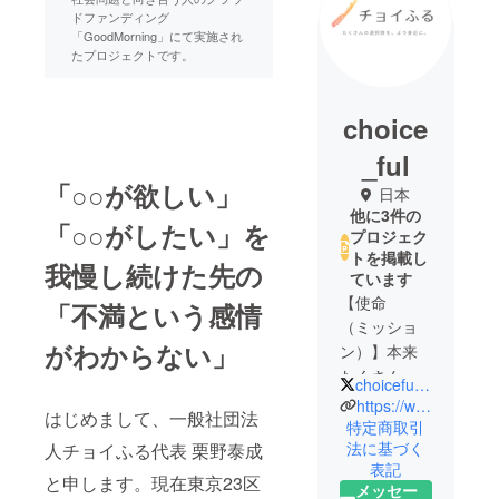
ドファンディング
「GoodMorning」にて実施され
たプロジェクトです。
choice
_ful
「○○が欲しい」
日本
他に3件の
「○○がしたい」を
プロジェク
トを掲載し
我慢し続けた先の
ています
【使命
「不満という感情
（ミッショ
がわからない」
ン）】本来
たくさんあ
choiceful_jp
る"はず"の選
https://www.choice-ful.or.jp/
はじめまして、一般社団法
択肢を、少
特定商取引
法に基づく
人チョイふる代表 栗野泰成
しでも身近
表記
に。
と申します。現在東京23区
メッセー
【展望（ビ