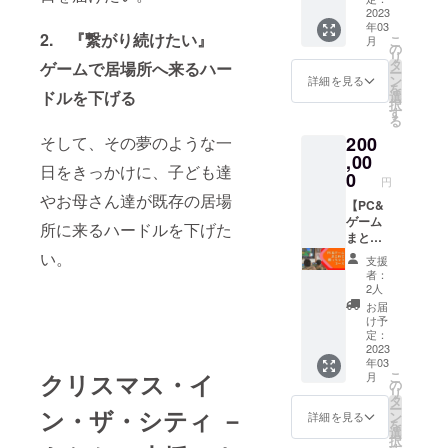
・実施
するク
2023
年03
予定時
リスマ
2. 『繋がり続けたい』
こ
月
期：
ス衣装
の
リ
2023年
を贈る
タ
ゲームで居場所へ来るハー
ー
3月頃
コース
ン
詳細を見る
を
・所要
ご支援
ドルを下げる
選
択
時間
いただ
す
る
等：1時
いた御
そして、その夢のような一
200
間程度
礼に下
②チョ
記２つ
,00
日をきっかけに、子ども達
イふる
のリ
0
円
活動報
ターン
やお母さん達が既存の居場
告書の
をご用
【PC&
送付
意しま
ゲーム
所に来るハードルを下げた
す。 ①
まとめ
オンラ
て贈る
い。
支援
イン活
コー
者：
動報告
ス】
2人
会への
■20万円
お届
ご招待
の内訳
け予
・実施
∟10万
定：
予定時
円：PC
2023
年03
期：
購入費
クリスマス・イ
こ
月
2023年
∟6万
の
リ
3月頃
円：Wi-
タ
ー
ン・ザ・シティ －
・所要
Fiレン
ン
詳細を見る
を
時間
タル費
選
択
等：1時
（約