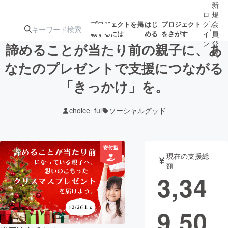
新
ロ
規
グ
会
プロジェクトを掲
はじ
プロジェクト
/
載するには
める
をさがす
イ
員
ン
登
諦めることが当たり前の親子に、あ
録
なたのプレゼントで支援につながる
「きっかけ」を。
人気のプロ
注目のリ
注目の新着プロ
募集終了が近いプ
もうすぐ公開
ジェクト
ターン
ジェクト
ロジェクト
されます
choice_ful
ソーシャルグッド
アート・写真
音楽
現在の支援総
テクノロジー・ガジェット
ゲーム・サ
額
3,34
映像・映画
書籍・雑誌
9,50
ビジネス・起業
チャレンジ