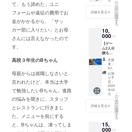
こ
ご支援
支援団
の
て、もう諦めた」ユニ
①オン
リ
いただ
体に贈
タ
ライン
ー
いた御
ること
フォームや遠征の費用でお
ン
詳細を見る
活動報
を
礼に下
ができ
選
告会へ
択
金がかかるから、「サッ
記２つ
ます。
す
のご招
る
のリ
■5,000
待 ・実
カー部に入りたい」とお母
10,
ターン
円の内
施予定
をご用
000
訳
時期：
円
さんには言えなかったので
意しま
∟3,960
2023年
【ゲー
す。 ①
円：マ
3月頃
す。
ム2人分
オンラ
インク
・所要
贈る
イン活
ラフト
時間
コー
動報告
購入費
高校３年生のBちゃん
等：1時
支援
ス】 ■
会への
∟495
者：
間程度
ご支援
ご招待
円：ク
8人
②チョ
いただ
・実施
母親からは就職しなさいと
ラウド
お届
イふる
いた御
予定時
ファン
け予
活動報
言われたけど、本当は大学
礼に下
期：
定：
ディン
告書の
記２つ
2023
2023年
グの手
送付
で勉強したいBちゃん。進路
年03
のリ
3月頃
数料＋
こ
月
ターン
・所要
の
消費税
の悩みを聞きに、スタッフ
リ
をご用
時間
タ
（計
ー
意しま
等：1時
ン
9.9％）
詳細を見る
とレストランに行きまし
を
す。 ①
間程度
選
∟545
択
オンラ
②チョ
す
た。メニューを前にする
円：PC
る
イン活
イふる
郵送料
15,
動報告
と、Bちゃんは、凍ってしま
活動報
やWi-Fi
会への
000
告書の
代、ポ
円