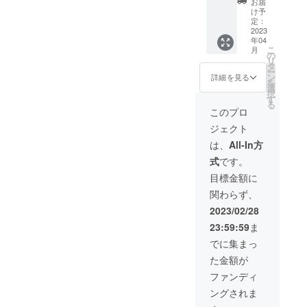
ます。本当にありがとうご
定価格
お届
バン仕様】先日行った
個 ※一
に送料
け予
ざいます。予約開始30分で
般販売
定：
を含む
Makuakeでのクラウドファ
2023
予定価
合計金
完売した「Saku ver.3」コー
年04
格（消
ンディングにて大好評をい
額に対
こ
月
費税・
の
するも
ドバン仕様については、完
リ
ただきました「小さく薄い
送料込
タ
ので
ー
み）
売直後から多数の再販リク
ン
す。 ※
詳細を見る
を
財布Saku ver.3コードバン仕
19,800
選
ポスト
択
エストをいただきましたた
円 ※割
す
投函で
様」。昨日4/６より公式サ
る
引後の
のお届
このプロ
め、本日12/5 正午（午前12
金額
イトにて予約受付を開始し
けにな
ジェクト
（消費
ります
時）より再販いたします。
ました。Makuakeの際に
税・送
は、
All-In方
料込
また、最大割引率のペア割
は、ブルーとバーガンディ
式
です。
み）
（2つ購入）についても、開
16,830
目標金額に
の2色展開でしたが、ブラッ
円 ※割
始2日目で完売しましたた
関わらず、
引率は
クとタン(茶)が新たに登場し
販売予
2023/02/28
め、同時に再販いたしま
4色展開となりました！さら
定価格
23:59:59
ま
に送料
す。※再販のリターンについ
に！リクエストにお応えし
を含む
でに集まっ
ては、完売した以前のリ
合計金
たいという店長のわがまま
た金額が
額に対
ターンよりも割引率が低
するも
で、「左利き用」もご用意
ファンディ
ので
い、お届け日が遅いなど、
ングされま
させていただきました。本
す。 ※
ポスト