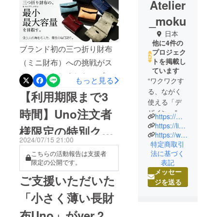
Atelier
_moku
日本
他に4件の
ブランド初の三つ折り財布
プロジェク
トを掲載し
（ミニ財布）への挑戦がス
ています
タートいたしました！プロ
もっと見る
“ワクワクす
ジェクトはこちらご無沙汰
る、ながく
【利用期限まで3
使える「デ
しております、ATELIER
時間】Uno注文者
ザイン」”
MOKUの濱田でございま
https://moku.info/
と“質感高く
https://lin.ee/9DXqNW5
様限定の特別クー
す。小さく薄い長財布UNO
地球に優し
https://www.instagram.com/a.telier_moku/
2024/07/15 21:00
のプロジェクトでは、大変
特定商取引
い「素
ポンは本日7月15
法に基づく
こちらの活動報告は支援者
材」”をコン
お世話になりました。その
表記
限定の公開です。
日中です。
セプトにし
後もMOKUを応援くださ
メッセー
たD2Cレ
ご支援いただいた
ジを送る
り、いつも本当にありがと
ザーブラン
「小さく薄い長財
うございます。突然のお知
ド「moku」
と申しま
らせで恐縮ですが、ブラン
布Uno」がver.2に