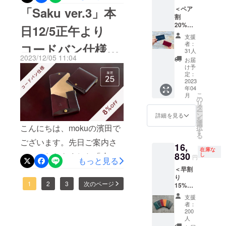
（消費
ざいました。今もご愛用く
のプロジェクトになりま
＜ペア
「Saku ver.3」本
税・送
割
ださっている皆様におかれ
料込
す。
20%OF
み）
日12/5正午より
ましては、重ねて感謝申し
F＞
17,820
https://www.makuake.com/pr
支援
【先着
円 ※割
者：
コードバン仕様・
上げます。革の品質はとて
50名様
oject/palumo/応援いただけ
引率は
31人
限定】
2023/12/05 11:04
販売予
お届
も良いので、最低でも５
ペア割の再販開始
れば幸いです。よろしくお
Uno×2
定価格
け予
個 ※一
定：
年、あわよくば１０年とな
に送料
願い致します。
般販売
2023
いたします。
を含む
年04
がくご利用いただければ幸
予定価
合計金
こ
月
格（消
の
額に対
リ
いです。もし２つ折り財布
費税・
タ
するも
ー
送料込
ン
ので
詳細を見る
へのお買い換えや、周りの
を
み）
選
す。 ※
こんにちは、mokuの濱田で
択
39,600
す
方にmokuをおすすめいただ
ポスト
る
円 ※割
投函で
ございます。先日ご案内さ
16,
ける機会がございました
引後の
のお届
在庫な
金額
830
せていただきました「小さ
し
けにな
円
もっと見る
ら、以下の最新の「小さく
（消費
ります
＜早割
く薄い財布Saku ver.3」の予
税・送
薄い財布Saku ver.3」も候補
り
料込
約受付開始から4日が経過し
1
2
3
次のページ
15%OF
み）
に入れていただければあり
F＞
31,680
支援
ましたが、毎日たくさんの
【先着
がたく存じます。【小さく
円 ※割
者：
200名様
引率は
200
応援購入をいただいており
薄い財布Saku ver.3 コード
限定】
販売予
人
Uno×1