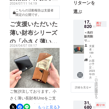
す。上質で
リターンを
2024/07/11 14:19
ド初の三つ折り財布（ミニ
進化。初代支援者
サステナブ
こちらの活動報告は支援者
財布）へ挑戦することなり
選ぶ
ルな暮らし
限定の公開です。
様だけの特別クー
をお届けし
ました。小さく薄い財布
17,
ご支援いただいた
ます。
残り
ポンを贈呈いたし
SAKUや小さく薄い長財布
820
301
円
薄い財布シリーズ
UNOをご利用のお客様から
ます。
＜先行
販売割
「使いやすいミニ財布を
の「小さく薄い財
り
10%OF
作って欲しい」とリクエス
2024/04/07 09:17
支援
F＞
布Saku」よりコー
者：
トいただき、制作に至りま
【先着
199
500名様
人
ドバン仕様・春カ
した。私自身も正直なとこ
限定】
お届
Uno×1
け予
ろ、使いづらいイメージの
ラー仕様が発売し
個 ※一
定：
2023
般販売
あるミニ財布を最近は使っ
年05
ております。
予定価
こ
月
てことがありませんでし
格（消
の
リ
費税・
タ
ー
た。いざ作ってみて、、こ
送料込
ン
詳細を見る
を
ご無沙汰しております。小
み）
選
れなら毎日使いたい！と心
択
19,800
す
る
さく薄い長財布Unoをご支
円 ※割
から思える、そんな自信作
31,
引後の
援いただき、ありがとうご
残り19
になりました。5月30日まで
680
金額
もっと見る
円