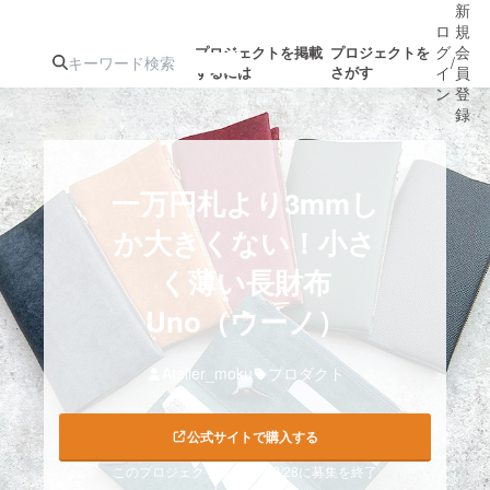
新
ロ
規
グ
会
プロジェクトを掲載
プロジェクトを
/
するには
さがす
イ
員
ン
登
録
人気のプロ
注目のリ
注目の新着プロ
募集終了が近いプ
もうすぐ公開
一万円札より3mmし
ジェクト
ターン
ジェクト
ロジェクト
されます
か大きくない！小さ
く薄い長財布
アート・写真
音楽
Uno（ウーノ）
テクノロジー・ガジェット
ゲーム・サ
Atelier_moku
プロダクト
映像・映画
書籍・雑誌
公式サイトで購入する
ビジネス・起業
チャレンジ
このプロジェクトは2023/02/28に募集を終了