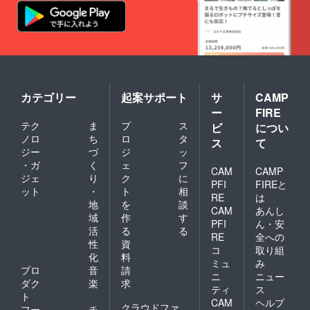
カテゴリー
起案サポート
サ
CAMP
ー
FIRE
テク
ま
プ
ス
ビ
につい
ノロ
ち
ロ
タ
ス
て
ジー
づ
ジ
ッ
・ガ
く
ェ
フ
CAM
CAMP
ジェ
り
ク
に
PFI
FIREと
ット
・
ト
相
RE
は
地
を
談
CAM
あんし
域
作
す
PFI
ん・安
活
る
る
RE
全への
性
資
コ
取り組
化
料
ミュ
み
プロ
音
請
ニ
ニュー
ダク
楽
求
ティ
ス
ト
CAM
ヘルプ
クラウドファ
フー
チ