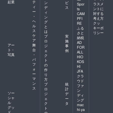
起業
テ
ン
ビ
ラスメ
Spor
ィ
デ
ス
ントに
ts
ー
ィ
対する
CAM
・
ン
考え方
PFI
ヘ
グ
クッ
RE
ル
と
キーポ
ふる
ス
は
リシー
さと
ケ
プ
実
納税
ア
ロ
施
AD
アー
舞
ジ
事
FOR
ト・
台
ェ
例
ALL
写真
・
ク
HIO
パ
ト
KOS
フ
の
HI
ォ
作
JFA
ー
り
クラ
マ
方
ウド
ン
プ
統
ファ
ス
ロ
計
ン
ソー
ジ
デ
ディ
シャ
ェ
ー
ング
ル
ク
タ
mac
グッ
ト
hi-ya
ド
の