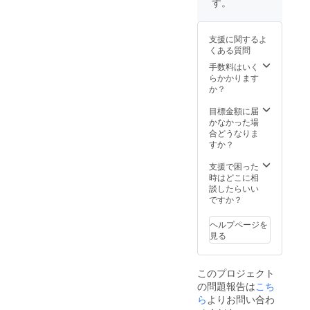
条件は変わります。コード
す。
日（4/7）までのご予約に限
投函で
バン仕様をお見逃しになっ
のお届
り、通常770円の名入れと通
けにな
た方、まだご検討中の方
支援に関するよ
りま
常880円の宅配便サービス
くある質問
す。
は、ぜひ今回の再販リター
(対面受取)を無料で承りま
手数料はいく
ンをご利用いただければ幸
らかかります
す。名入れをすると、一段
か？
いです！プロジェクトはこ
と愛着が湧きます。高価な
目標金額に届
ちら
かなかった場
コードバン財布をより安心
合どうなりま
https://www.makuake.com/pr
な宅配サービスでお受け取
すか？
oject/saku3/引き続きの応援
りください！商品ページは
支援で困った
をどうぞよろしくお願い致
時はどこに相
こちら
談したらいい
します。
ですか？
https://moku.info/products/sa
kuv3-cordovan【小さく薄い
ヘルプページを
見る
財布Saku ver.3 春カラー
（ピンク・アイボリー）】
このプロジェクト
小さく薄い財布Saku ver.3春
の問題報告は
こち
カラーは、桜のように明る
ら
よりお問い合わ