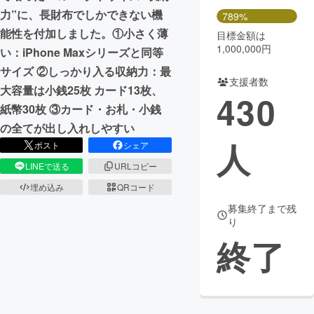
力”に、長財布でしかできない機
789%
能性を付加しました。①小さく薄
目標金額は
1,000,000円
い：iPhone Maxシリーズと同等
サイズ ②しっかり入る収納力：最
支援者数
大容量は小銭25枚 カード13枚、
430
紙幣30枚 ③カード・お札・小銭
の全てが出し入れしやすい
人
ポスト
シェア
LINEで送る
URLコピー
埋め込み
QRコード
募集終了まで残
り
終了