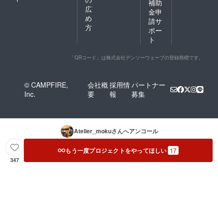
補助
広
金申
め
請サ
方
ポー
ト
「QRコード」は株式会社デンソーウェーブの登録商標です。
© CAMPFIRE,
会社概
採用情
パートナー
Inc.
要
報
募集
Atelier_moku
さんへアンコール
もう一度プロジェクトをやってほしい
17
347