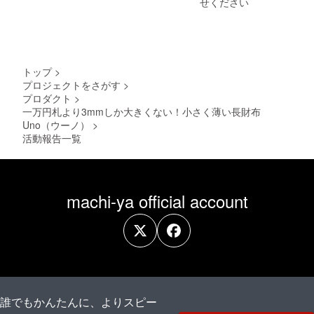
せください
くて可愛らしいピンクと、
男性でも持っていただきや
すいアイボリーを季節限定
で展開しております。４月
トップ
>
プロジェクトをさがす
>
上旬お届け分が完売しまし
プロダクト
>
て、現在４月下旬お届け分
一万円札より3mmしか大きくない！小さく薄い長財布
の予約受付を再開しており
Uno（ウーノ）
>
活動報告一覧
ます。こちらは数量限定と
なっております。商品ペー
ジはこちら
machi-ya official account
https://moku.info/products/sa
kuv3-veauepsom-24spring
誰でもかんたんに、よりスピー