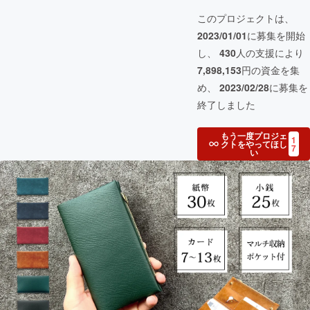
このプロジェクトは、
2023/01/01
に募集を開始
し、
430
人の支援により
7,898,153
円の資金を集
め、
2023/02/28
に募集を
終了しました
もう一度プロジェ
1
クトをやってほし
7
い