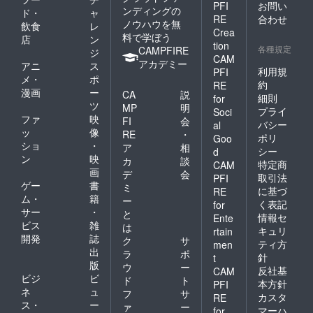
PFI
お問い
ンディングの
ド・
ャ
RE
合わせ
ノウハウを無
飲食
レ
Crea
料で学ぼう
店
ン
tion
各種規定
CAMPFIRE
ジ
CAM
アカデミー
アニ
ス
利用規
PFI
メ・
ポ
約
RE
漫画
ー
CA
説
細則
for
ツ
MP
明
プライ
Soci
ファ
映
FI
会
バシー
al
ッ
像
RE
・
ポリ
Goo
ショ
・
ア
相
シー
d
ン
映
カ
談
特定商
CAM
画
デ
会
取引法
PFI
ゲー
書
ミ
に基づ
RE
ム・
籍
ー
く表記
for
サー
・
と
情報セ
Ente
ビス
雑
は
キュリ
rtain
開発
誌
ク
サ
ティ方
men
出
ラ
ポ
針
t
版
ウ
ー
反社基
CAM
ビジ
ビ
ド
ト
本方針
PFI
ネ
ュ
フ
サ
カスタ
RE
ス・
ー
ァ
ー
マーハ
for