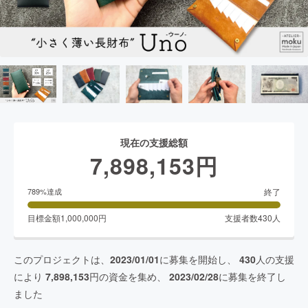
現在の支援総額
7,898,153
円
終了
789
%達成
目標金額
1,000,000
円
支援者数
430
人
このプロジェクトは、
2023/01/01
に募集を開始し、
430
人の支援
により
7,898,153
円の資金を集め、
2023/02/28
に募集を終了し
ました