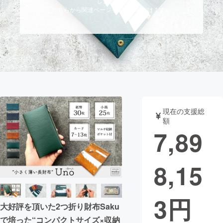
しました。
こちらから関連ページを閲覧いただけます。
まちづくり・地域活性化
CAMPFIRE for Social Good
CAMPFIRE Creation
CAMPFIREふるさと納税
machi-ya
コミュニティ
現在の支援総
額
7,89
8,15
3
円
大好評を頂いた2つ折り財布Saku
で培った“コンパクトサイズ×収納