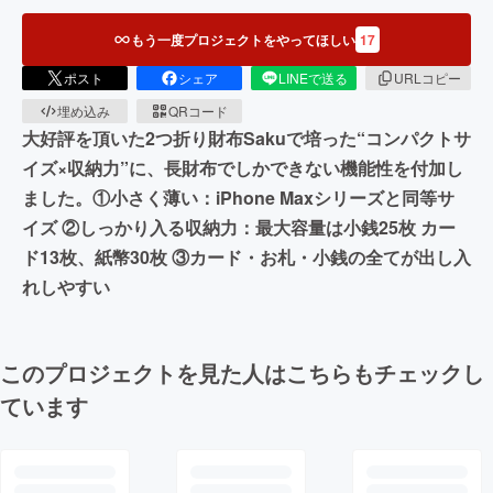
もう一度プロジェクトをやってほしい
17
ポスト
シェア
LINEで送る
URLコピー
埋め込み
QRコード
大好評を頂いた2つ折り財布Sakuで培った“コンパクトサ
イズ×収納力”に、長財布でしかできない機能性を付加し
ました。①小さく薄い：iPhone Maxシリーズと同等サ
イズ ②しっかり入る収納力：最大容量は小銭25枚 カー
ド13枚、紙幣30枚 ③カード・お札・小銭の全てが出し入
れしやすい
このプロジェクトを見た人はこちらもチェックし
ています