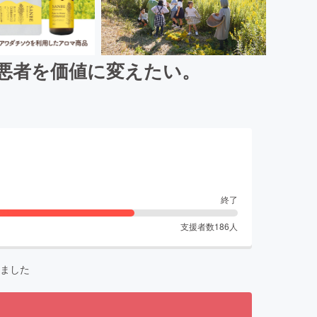
悪者を価値に変えたい。
終了
支援者数
186
人
ました