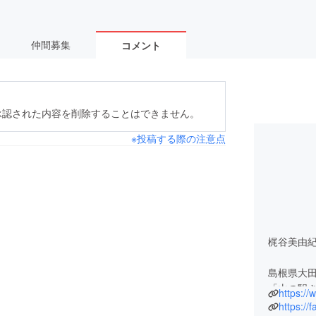
仲間募集
コメント
承認された内容を削除することはできません。
※投稿する際の注意点
梶谷美由
島根県大
「山の駅
https:/
たちと運
https://