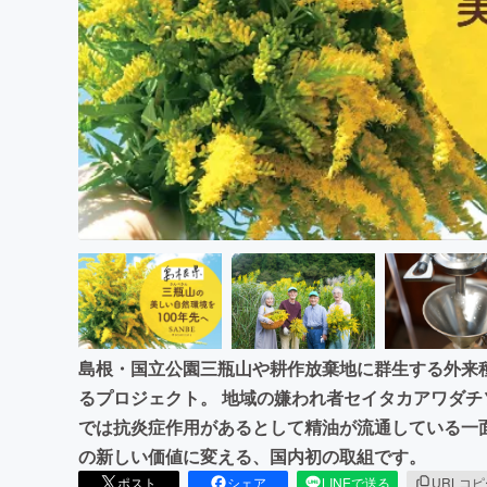
まちづくり・地域活性化
島根・国立公園三瓶山や耕作放棄地に群生する外来
るプロジェクト。 地域の嫌われ者セイタカアワダ
では抗炎症作用があるとして精油が流通している一
の新しい価値に変える、国内初の取組です。
ポスト
シェア
LINEで送る
URLコ