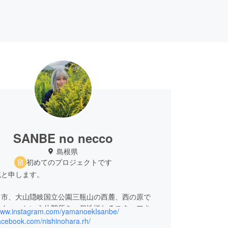
SANBE no necco
島根県
初めてのプロジェクトです
紀と申します。
田市、大山隠岐国立公園三瓶山の西麓、西の原で
さんべ」という休憩所を、個性溢れるスタッフさん
/www.instagram.com/yamanoekIsanbe/
営しています。
facebook.com/nishinohara.rh/