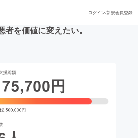
ログイン
/
新規会員登録
悪者を価値に変えたい。
うすぐ公開されます
支援総額
プロダクト
175,700
円
ファッション
スポーツ
,500,000円
数
ア
ソーシャルグッド
6
人