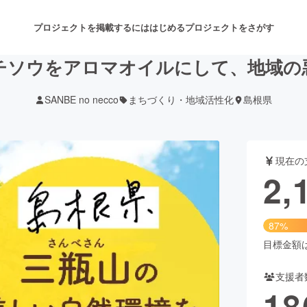
プロジェクトを掲載するには
はじめる
プロジェクトをさがす
チソウをアロマオイルにして、地域の
SANBE no necco
まちづくり・地域活性化
島根県
注目のリターン
注目の新着プロジェクト
募集終了が近いプロジェクト
も
現在の
音楽
舞台・パフォーマンス
2,
ゲーム・サービス開発
フード・飲食店
87%
書籍・雑誌出版
アニメ・漫画
目標金額は2
支援者
チャレンジ
ビューティー・ヘルスケ
18