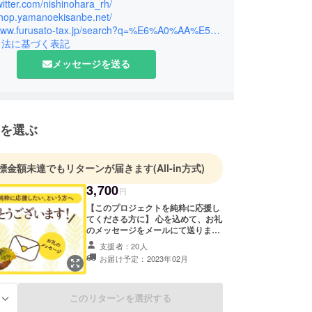
twitter.com/nishinohara_rh/
/shop.yamanoekisanbe.net/
https://www.furusato-tax.jp/search?q=%E6%A0%AA%E5%BC%8F%E4%BC%9A%E7%A4%BE+necco
引法に基づく表記
メッセージを送る
を選ぶ
標金額未達でもリターンが届きます
(All-in方式)
3,700
円
【このプロジェクトを純粋に応援し
てくださる方に】 心を込めて、お礼
のメッセージをメールにて送りま
す。 ・感謝のメール 以上をお一人
支援者：20人
お一人に送らせていただきます。
お届け予定：2023年02月
このリターンを選択する
る