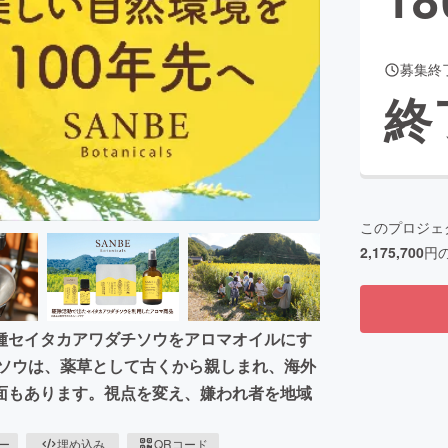
募集終
CAMPFIRE for Social Good
CAMPFIRE Creation
終
CAMPFIREふるさと納税
machi-ya
コミュニティ
このプロジェ
2,175,700
円
種セイタカアワダチソウをアロマオイルにす
チソウは、薬草として古くから親しまれ、海外
面もあります。視点を変え、嫌われ者を地域
ピー
埋め込み
QRコード