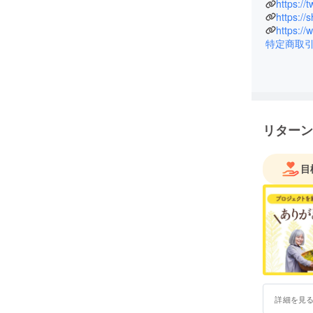
https://
https:/
特定商取
リターン
目
詳細を見