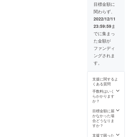
シュと
じデザ
す。 適
目標金額に
ケニア
マサイ
インを
度なボ
産にこ
関わらず、
シュカ
２点お
リュー
だわ
大判ス
選びい
ム感で
2022/12/11
り、マ
トール
ただい
秋～春
サイ
23:59:59
ま
（パー
ても柄
の幅広
シュカ
プル）
の位置
い季節
でに集まっ
の老舗
のセッ
がそれ
にご着
で、品
た金額が
トで
ぞれの
用いた
質に定
す。 ●
お品物
だけま
ファンディ
評のあ
マサイ
で異な
す。 近
る
ングされま
シュカ
る場合
年は中
「SPIN
大判ス
がござ
国製の
す。
NERS
トール
いま
マサイ
&
につい
す。 予
シュカ
SPINNE
て ケニ
めご了
なども
RS
支援に関するよ
アの文
承くだ
多く出
LTD」
くある質問
化を代
さい。
回って
社製の
表する
※商品の
手数料はいく
います
『Butte
鮮やか
お届け
らかかります
が、当
rfly（バ
な色が
につい
か？
社では
タフラ
特徴の
て 商品
ケニア
イ）』
マサイ
はケニ
目標金額に届
産にこ
を使用
族伝統
アから
かなかった場
だわ
してい
のブラ
国際郵
合どうなりま
り、マ
ます。
ンケッ
便にて
すか？
サイ
・寸
ト「マ
日本に
シュカ
法：
サイ
到着
支援で困った
の老舗
190×71