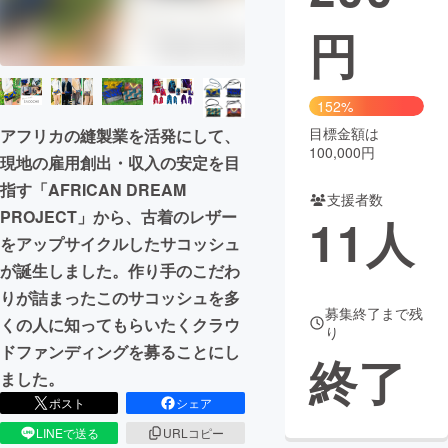
円
まちづくり・地域活性化
CAMPFIRE for Social Good
CAMPFIRE Creation
152%
CAMPFIREふるさと納税
machi-ya
コミュニティ
目標金額は
アフリカの縫製業を活発にして、
100,000円
現地の雇用創出・収入の安定を目
指す「AFRICAN DREAM
支援者数
PROJECT」から、古着のレザー
11
人
をアップサイクルしたサコッシュ
が誕生しました。作り手のこだわ
りが詰まったこのサコッシュを多
募集終了まで残
くの人に知ってもらいたくクラウ
り
ドファンディングを募ることにし
終了
ました。
ポスト
シェア
LINEで送る
URLコピー