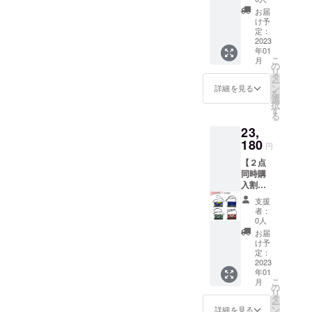
ては、
大判ス
トール
間程度
目安と
お届
トール
（レッ
で日本
け予
なりま
とアッ
ド）の
定：
に到着
すの
プサイ
2023
セット
となり
で、お
年01
クルレ
です。
ます
約束で
こ
月
ザーサ
●マサイ
の
が、ま
きかね
リ
コッ
シュカ
タ
れに物
ますこ
ー
シュの
大判ス
ン
流網の
詳細を見る
とを何
を
セット
トール
選
混乱な
卒ご了
択
お好き
につい
す
どで1か
承くだ
る
な柄の
て ケニ
月を超
さい
23,
アップ
アの文
えるこ
サイク
180
化を代
とがご
円
ルレ
表する
ざいま
【２点
ザーサ
鮮やか
す。 お
同時購
コッ
な色が
届け期
入割】
シュと
特徴の
間に関
アップ
マサイ
マサイ
しまし
支援
サイク
シュカ
族伝統
ては、
者：
ルレ
大判ス
のブラ
0人
目安と
ザーサ
トール
ンケッ
なりま
お届
コッ
（ブ
ト「マ
け予
すの
シュ２
ルー）
定：
サイ
で、お
点 お好
2023
のセッ
シュカ
約束で
年01
きなデ
トで
シュ
きかね
こ
月
ザイン
す。 ●
の
カ」の
ますこ
リ
のアッ
マサイ
タ
大判の
とを何
ー
プサイ
シュカ
ン
ストー
詳細を見る
卒ご了