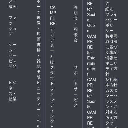
メ・
ポ
了承く
約
間に関
RE
漫画
ー
ださ
CA
説
しまし
細則
for
い。 ※
ツ
ては、
MP
明
プライ
Soci
商品の
目安と
ファ
映
FI
会
バシー
al
お届け
なりま
ッ
像
RE
・
ポリ
につい
Goo
すの
ショ
・
ア
相
て 商品
シー
d
で、お
ン
映
はケニ
カ
談
約束で
特定商
CAM
アから
画
デ
会
きかね
取引法
PFI
国際郵
ゲー
書
ますこ
ミ
に基づ
RE
便にて
とを何
ム・
籍
ー
く表記
for
日本に
卒ご了
サー
・
と
到着
情報セ
Ente
承くだ
ビス
雑
は
後、日
さい
キュリ
rtain
開発
誌
本にて
ク
サ
ティ方
men
再度検
出
ラ
ポ
針
t
品し、
版
ウ
ー
反社基
CAM
梱包し
ビジ
ビ
ド
ト
て発送
本方針
PFI
ネ
ュ
フ
サ
となり
カスタ
RE
ス・
ー
ます。
ァ
ー
マーハ
for
ケニア
起業
テ
ン
ビ
ラスメ
Spor
からは
ィ
デ
ス
ントに
ts
通常4週
ー
ィ
対する
間程度
CAM
・
ン
で日本
考え方
PFI
ヘ
に到着
グ
クッ
RE
となり
ル
と