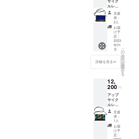
サイク
いま
ルレ
す。予
ザーサ
めご了
支援
コッ
承くだ
者：
シュ
さい。
2人
（ブ
※商品の
お届
ルー
お届け
け予
ピー
につい
定：
コッ
2023
て 商品
年01
ク）
はケニ
こ
月
★★注
アから
の
リ
意★★
国際郵
タ
ー
キテン
便にて
ン
詳細を見る
を
ゲ部分
日本に
選
択
の柄の
到着
す
る
模様の
後、日
12,
位置が
本にて
写真と
200
再度検
円
は異な
品し、
アップ
る場合
梱包し
サイク
がござ
て発送
ルレ
いま
となり
ザーサ
す。予
ます。
支援
コッ
めご了
ケニア
者：
シュ
承くだ
からは
1人
（グ
さい。
通常4週
お届
リーン
※商品の
間程度
け予
ウェー
お届け
定：
で日本
2023