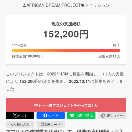
AFRICAN DREAM PROJECT
ファッション
現在の支援総額
152,200
円
終了
152
%達成
目標金額
100,000
円
支援者数
11
人
このプロジェクトは、
2022/11/03
に募集を開始し、
11
人の支援
により
152,200
円の資金を集め、
2022/12/11
に募集を終了しま
した
もう一度プロジェクトをやってほしい
ポスト
シェア
LINEで送る
URLコピー
埋め込み
QRコード
アフリカの縫製業を活発にして、現地の雇用創出・収入