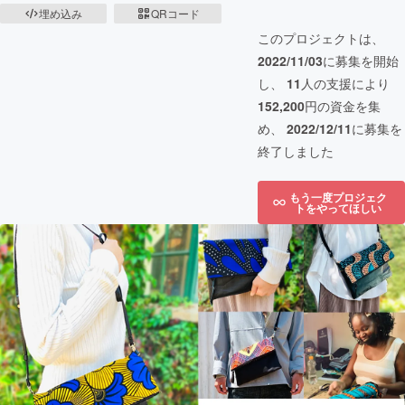
埋め込み
QRコード
このプロジェクトは、
2022/11/03
に募集を開始
し、
11
人の支援により
152,200
円の資金を集
め、
2022/12/11
に募集を
終了しました
もう一度プロジェク
トをやってほしい