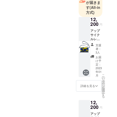
が届きま
す
(All-in
方式)
12,
200
円
アップ
サイク
ルレ
ザーサ
支援
コッ
者：
シュ
3人
（イ
お届
チョウ
け予
イエ
定：
ロー）
2023
年01
★★注
こ
月
意★★
の
リ
キテン
タ
ー
ゲ部分
ン
詳細を見る
を
の柄の
選
択
模様の
す
る
位置が
12,
写真と
は異な
200
円
る場合
アップ
がござ