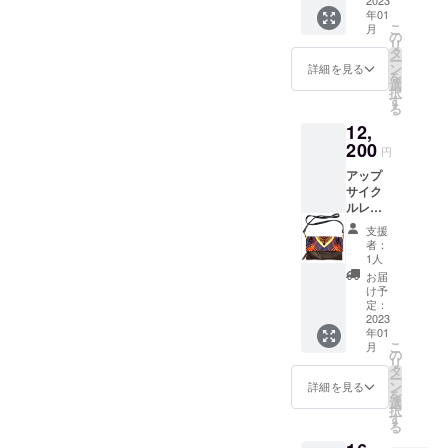
ブ）
につい
に到着
年01
★★注
て 商品
となり
こ
月
意★★
はケニ
の
ます
リ
キテン
アから
タ
が、ま
ー
ゲ部分
国際郵
ン
れに物
詳細を見る
を
の柄の
便にて
選
流網の
択
模様の
日本に
す
混乱な
る
位置が
到着
どで1か
12,
写真と
後、日
月を超
は異な
200
本にて
えるこ
円
る場合
再度検
とがご
アップ
がござ
品し、
ざいま
サイク
いま
梱包し
す。 お
ルレ
す。予
て発送
届け期
ザーサ
めご了
となり
間に関
支援
コッ
承くだ
ます。
しまし
者：
シュ
さい。
ケニア
1人
ては、
（マサ
※商品の
からは
目安と
お届
イバイ
お届け
通常4週
け予
なりま
ブ）
につい
定：
間程度
すの
★★注
2023
て 商品
で日本
で、お
年01
意★★
はケニ
に到着
約束で
こ
月
キテン
アから
の
となり
きかね
リ
ゲ部分
国際郵
タ
ます
ますこ
ー
の柄の
便にて
ン
が、ま
詳細を見る
とを何
を
模様の
日本に
選
れに物
卒ご了
択
位置が
到着
す
流網の
承くだ
る
写真と
後、日
混乱な
さい
は異な