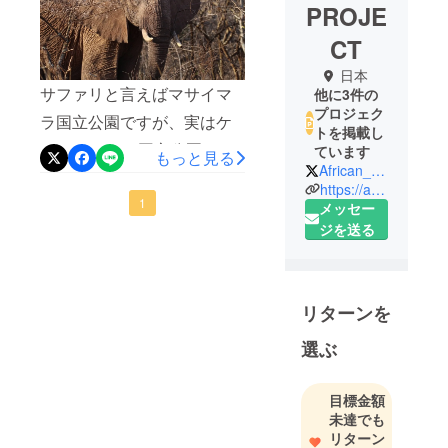
PROJE
CT
日本
サファリと言えばマサイマ
他に3件の
プロジェク
ラ国立公園ですが、実はケ
トを掲載し
ニアには63の国立公園、国
ています
もっと見る
African_Dream_P
立保護区があります。ゾウ
https://african-dream.shop-pro.jp/
が多く生息しているサボ国
1
メッセー
ジを送る
立公園は、首都ナイロビと
モンバサの中間にあり、実
はケニア1大きく古い国立公
リターンを
園なんですよ。サバンナの
真ん中に現れる湧き水で出
選ぶ
来た池にはカバと美しい青
色をした魚が住んでいま
目標金額
未達でも
す。ケニアスタッフ トモ
リターン