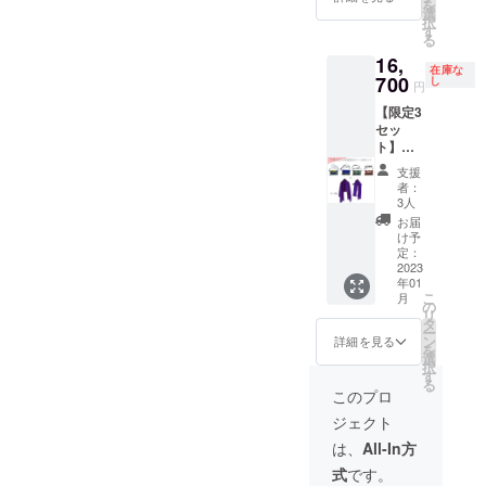
を
クルレ
大判ス
選
ルで
承くだ
択
ザーサ
トール
す
す。軽
さい
る
コッ
につい
くて丈
16,
シュ２
て ケニ
夫で、
在庫な
点同時
700
アの文
し
暖かい
円
購入で
化を代
のが特
【限定3
５％OF
表する
徴で
セッ
F！ 同
鮮やか
す。 適
ト】人
じデザ
な色が
度なボ
気のマ
インを
特徴の
リュー
支援
サイ
２点で
マサイ
ム感で
者：
シュカ
も構い
族伝統
3人
秋～春
大判ス
ませ
のブラ
の幅広
お届
トール
ん。
ンケッ
け予
い季節
とアッ
★★注
定：
ト「マ
にご着
プサイ
2023
意★★
サイ
用いた
年01
クルレ
キテン
シュカ
だけま
こ
月
ザーサ
ゲ部分
の
シュ
す。 近
リ
コッ
の柄の
タ
カ」の
年は中
ー
シュの
模様の
ン
大判の
詳細を見る
国製の
を
セット
位置が
選
ストー
マサイ
択
お好き
写真と
す
ルで
シュカ
る
な柄の
は異な
す。軽
このプロ
なども
アップ
る場合
くて丈
多く出
ジェクト
サイク
がござ
夫で、
回って
ルレ
いま
暖かい
は、
All-In方
います
ザーサ
す。 ま
のが特
が、当
式
です。
コッ
た、同
徴で
社では