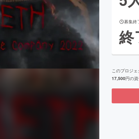
募集終
CAMPFIRE for Social Good
CAMPFIRE Creation
終
CAMPFIREふるさと納税
machi-ya
コミュニティ
このプロジェ
17,500
円の資