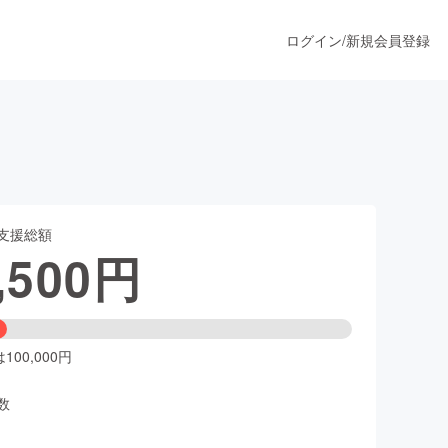
ログイン
/
新規会員登録
うすぐ公開されます
支援総額
プロダクト
,500
円
ファッション
スポーツ
00,000円
数
ア
ソーシャルグッド
人