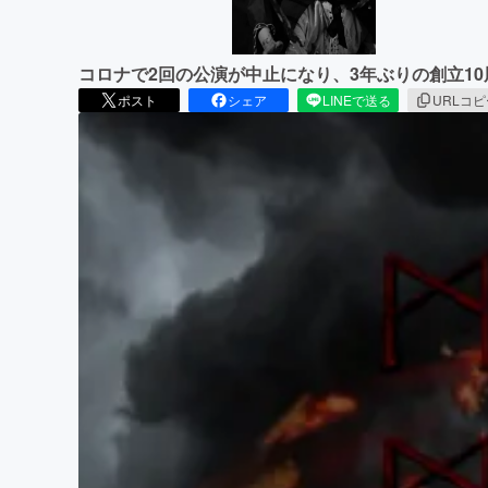
コロナで2回の公演が中止になり、3年ぶりの創立1
ポスト
シェア
LINEで送る
URLコ