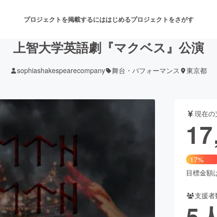
プロジェクトを掲載するには
はじめる
プロジェクトをさがす
上智大学英語劇『マクベス』公演
sophiashakespearecompany
舞台・パフォーマンス
東京都
注目のリターン
注目の新着プロジェクト
募集終了が近いプロジェクト
も
現在の
音楽
舞台・パフォーマンス
17
ゲーム・サービス開発
フード・飲食店
17%
書籍・雑誌出版
アニメ・漫画
目標金額は1
支援者
チャレンジ
ビューティー・ヘルスケ
5