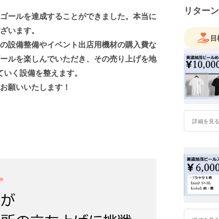
フトビー
リターン
して、20
ゴールを達成することができました。本当に
識習得（相
ざいます。
八幡麦酒
目
の設備整備やイベント出店用機材の購入費な
品を使っ
このプロ
ールを楽しんでいただき、その売り上げを地
ていく設備を整えます。
☆好きな
お願いいたします！
ちゃくち
ヴァイツェ
す。多く
みたいで
詳細を見