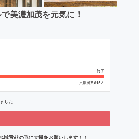
ルで美濃加茂を元気に！
終了
支援者数
645
人
ました
地域貢献の形に支援をお願いします！！