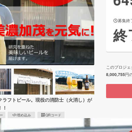
募集終
CAMPFIRE for Social Good
CAMPFIRE Creation
終
CAMPFIREふるさと納税
machi-ya
コミュニティ
このプロジェ
8,000,755
円
クラフトビール。現役の消防士（火消し）が
！！
ピー
埋め込み
QRコード