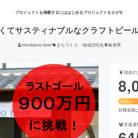
プロジェクトを掲載するには
はじめる
プロジェクトをさがす
くてサスティナブルなクラフトビー
minokamo beer
まちづくり・地域活性化
岐阜県
注目のリターン
注目の新着プロジェクト
募集終了が近いプロジェクト
も
現在の
音楽
舞台・パフォーマンス
8,
ゲーム・サービス開発
フード・飲食店
266%
書籍・雑誌出版
アニメ・漫画
目標金額は3
支援者
チャレンジ
ビューティー・ヘルスケ
64