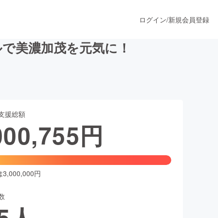
ログイン
/
新規会員登録
ルで美濃加茂を元気に！
うすぐ公開されます
支援総額
プロダクト
000,755
円
ファッション
スポーツ
,000,000円
数
ア
ソーシャルグッド
5
人