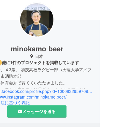
minokamo beer
日本
他に1件のプロジェクトを掲載しています
、４3歳。 加茂高校ラグビー部→天理大学アメフ
山市消防本部
の体育会系で育てていただきました。
なってから走ることに目覚め、ホノルルマラソンで
https://m.facebook.com/profile.php?id=100083295970966&locale=ne_NP&_rdr&dl_redirect=1
5km走り終わった後に飲んだハワイのコナブリューイ
/www.instagram.com/minokamo.beer/
リーズナブルな瓶ビールの美味しさに感動。きれい
引法に基づく表記
走り終えた達成感が何倍にも膨れ上がり、あのホノ
メッセージを送る
高の瞬間でした。
から、地元でも同じような経験ができる場所を作り
い、日本各地のクラフトビールを飲みながら、クラ