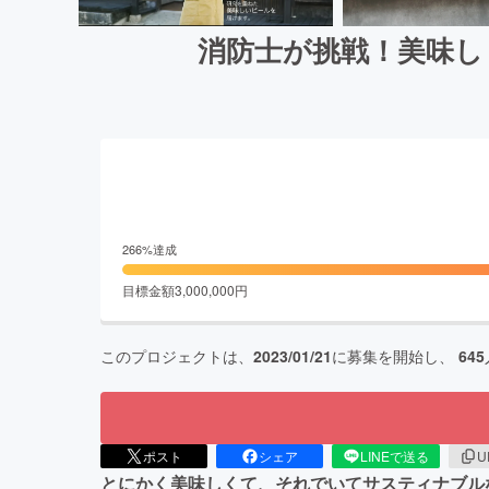
消防士が挑戦！美味し
266
%達成
目標金額
3,000,000
円
このプロジェクトは、
2023/01/21
に募集を開始し、
645
ポスト
シェア
LINEで送る
U
とにかく美味しくて、それでいてサスティナブル