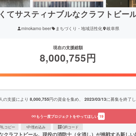
くてサスティナブルなクラフトビー
minokamo beer
まちづくり・地域活性化
岐阜県
現在の支援総額
8,000,755
円
人の支援により
8,000,755
円の資金を集め、
2023/03/13
に募集を終了し
もう一度プロジェクトをやってほしい
19
RLコピー
埋め込み
QRコード
なクラフトビール。現役の消防士（火消し）が挑戦する新しい