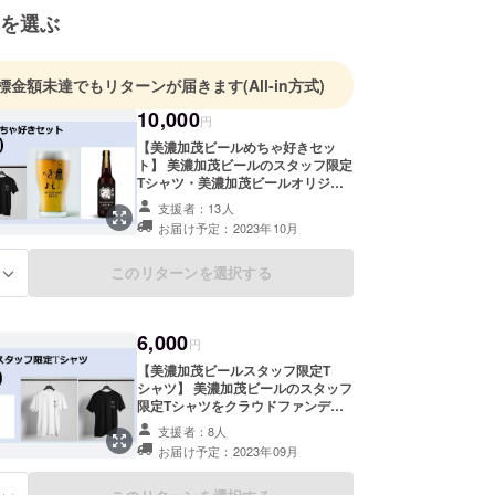
ルを活用した地域貢献事業を模索していました。そ
を選ぶ
20年6月から2021年6月まで東京でビールの醸造知
沢塾８期）、2021年8月から2022年8月まで郡上
こぼこぼでビール醸造の実務を習得し、地元の特産
標金額未達でもリターンが届きます
(All-in方式)
た美味しいビールの試作が出来上がってきたため、
10,000
円
ジェクトの立ち上げを開始しました。
【美濃加茂ビールめちゃ好きセッ
ト】 美濃加茂ビールのスタッフ限定
ビールは、ベルギーのランビック酵母を使っため
Tシャツ・美濃加茂ビールオリジナ
ゃ酸っぱいビール。スタウトに近い濃い色の甘めの
ルビアグラス・美濃加茂ビール瓶
支援者：13人
ビール２本（別コース「美濃加茂大
ンボック。PUNKIPAやアンカースチームも好きで
お届け予定：2023年10月
好きセット」の瓶ビールのうち２
のビール好きの方々と繋がって美味しいビールを飲
本）をセットにしたコースです。 T
シャツ前面のデザインは、火消しが
このリターンを選択する
す。
る
消火活動の際、建物を壊すために
使っていた「とびくち」と「木槌
（きづち）」を十字のモチーフにし
6,000
たデザインです。江戸時代の火消し
円
は、建物を壊すことで消火活動を
【美濃加茂ビールスタッフ限定T
行っていたんです。 背面のデザイン
シャツ】 美濃加茂ビールのスタッフ
は、首元に「MINOKAMO BEER」
限定Tシャツをクラウドファンディ
のロゴでシンプルなデザインです。
ングの返礼品として、こちらのコー
オリジナルビアグラスは、瓶ビール
支援者：8人
スにご支援いただいた方だけにプレ
のラベルデザインの火消しが描かれ
お届け予定：2023年09月
ゼントします。 Tシャツ前面のデザ
たデザインです。 双方とも瓶ビール
インは、火消しが消火活動の際、建
のラベルをデザインした上村大輔氏
物を壊すために使っていた「とびく