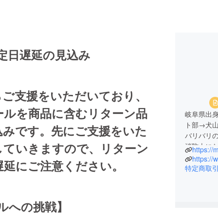
定日遅延の見込み
ご支援をいただいており、
ールを商品に含むリターン品
岐阜県出身
ト部→犬
込みです。先にご支援をいた
バリバリ
していきますので、リターン
消防士に
42.19
https:/
遅延にご注意ください。
ングの超
特定商取
な景色と
ルルは最
その経験
ルへの挑戦】
たいと思