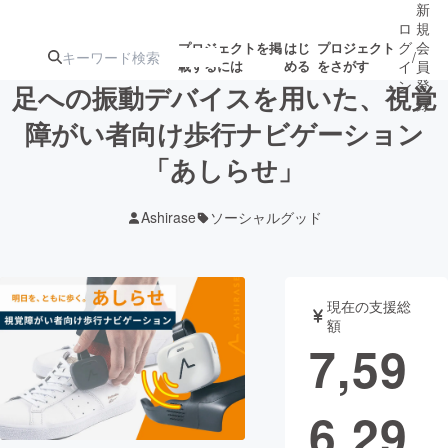
新
ロ
規
グ
会
プロジェクトを掲
はじ
プロジェクト
/
載するには
める
をさがす
イ
員
ン
登
足への振動デバイスを用いた、視覚
録
障がい者向け歩行ナビゲーション
「あしらせ」
人気のプロ
注目のリ
注目の新着プロ
募集終了が近いプ
もうすぐ公開
ジェクト
ターン
ジェクト
ロジェクト
されます
Ashirase
ソーシャルグッド
アート・写真
音楽
現在の支援総
テクノロジー・ガジェット
ゲーム・サ
額
7,59
映像・映画
書籍・雑誌
6,29
ビジネス・起業
チャレンジ