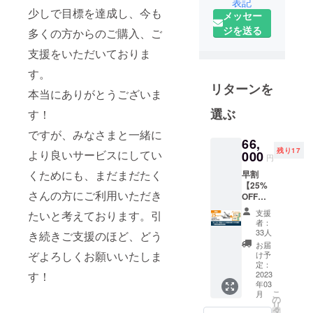
表記
少しで目標を達成し、今も
メッセー
ジを送る
多くの方からのご購入、ご
支援をいただいておりま
す。
リターンを
本当にありがとうございま
選ぶ
す！
ですが、みなさまと一緒に
66,
残り17
より良いサービスにしてい
000
円
くためにも、まだまだたく
早割
【25%
さんの方にご利用いただき
OFF：
50名様
支援
たいと考えております。引
限定】
者：
あしら
33人
き続きご支援のほど、どう
せ+専用
お届
アプリ
ぞよろしくお願いいたしま
け予
月額利
定：
す！
用料 3
2023
年03
か月無
こ
月
料 + 1回
の
リ
新品無
タ