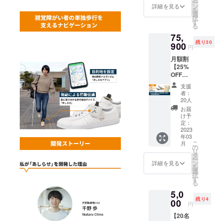
ー
償交換
ン
詳細を見る
を
券 税込
選
択
66,000
す
る
円 ※購
75,
入から2
残り30
年以内
900
円
までと
月額割
なりま
【25%
す。発
OFF：
送時
50名様
期・カ
支援
限定】
ラーな
者：
あしら
どのご
20人
せ+専用
希望に
お届
アプリ
添えな
け予
月額利
い場合
定：
用料 2
2023
があり
年03
年無料
ます。
こ
月
+ 1回新
※ご利用
の
リ
品無償
にあ
タ
ー
交換券
たって
ン
詳細を見る
を
税込
は専用
選
択
75,900
アプリ
す
る
円 ※購
を
5,0
入から2
iPhone
残り4
年以内
00
へイン
円
までと
ストー
【20名
なりま
ルして