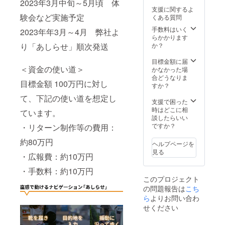
2023年3月中旬～5月頃 体
iPhone
支援に関するよ
へイン
験会など実施予定
くある質問
ストー
ルして
手数料はいく
2023年年3月～4月 弊社よ
いただ
らかかります
く必要
り「あしらせ」順次発送
か？
がござ
いま
目標金額に届
＜資金の使い道＞
す。
かなかった場
合どうなりま
目標金額 100万円に対し
すか？
て、下記の使い道を想定し
支援で困った
時はどこに相
ています。
談したらいい
ですか？
・リターン制作等の費用：
約80万円
ヘルプページを
見る
・広報費：約10万円
・手数料：約10万円
このプロジェクト
の問題報告は
こち
ら
よりお問い合わ
せください