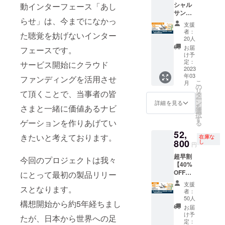
シャル
動インターフェース「あし
やス
サンク
タート
らせ」は、今までになかっ
ス割
アップ
支援
【50%
経営な
者：
た聴覚を妨げないインター
OFF：
どにつ
20人
20名様
いて直
お届
フェースです。
限定】
接話せ
け予
あしら
る・聞
定：
サービス開始にクラウド
せ+専用
2023
ける座
年03
アプリ
ファンディングを活用させ
談会
こ
月
月額利
の
リ
て頂くことで、当事者の皆
用料 3
タ
ー
か月無
ン
詳細を見る
を
さまと一緒に価値あるナビ
料 + 1回
選
択
新品無
す
ゲーションを作りあげてい
る
償交換
52,
券 税込
きたいと考えております。
在庫な
44,000
800
し
円
円 ※購
超早割
入から2
今回のプロジェクトは我々
【40%
年以内
OFF：
にとって最初の製品リリー
までと
20名様
なりま
支援
スとなります。
限定】
す。発
者：
あしら
送時
50人
構想開始から約5年経ちまし
せ+専用
期・カ
お届
アプリ
ラーな
け予
たが、日本から世界への足
月額利
どのご
定：