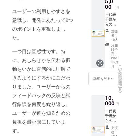
5,0
00
円
ユーザーの利用しやすさを
・代表
意識し、開発にあたって2つ
千野か
らの個
のポイントを重視しまし
別のお
支援
礼メッ
者：
た。
セージ
10人
・ス
お届
テッ
け予
一つ目は直感性です。特
カー
定：
2023
に、あしらせから伝わる振
年03
こ
月
動をいかに直感的に理解で
の
リ
タ
ー
きるようにするかにこだわ
ン
詳細を見る
を
選
りました。ユーザーからの
択
す
る
フィードバックの反映と試
10,
000
行錯誤を何度も繰り返し、
円
・代表
ユーザーが道を知るための
千野か
らの個
負担を最小限にしていま
別のお
支援
す。
礼メッ
者：
セージ
13人