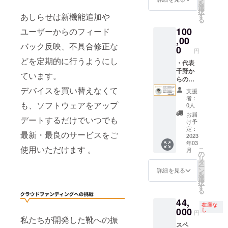
を
Twitter
選
択
Space
あしらせは新機能追加や
す
る
対談
100
ユーザーからのフィード
,00
バック反映、不具合修正な
0
円
どを定期的に行うようにし
・代表
千野か
ています。
らの個
別のお
デバイスを買い替えなくて
支援
礼メッ
者：
セージ
も、ソフトウェアをアップ
0人
・ス
お届
デートするだけでいつでも
テッ
け予
カー ・
定：
最新・最良のサービスをご
Ashiras
2023
年03
eオリジ
使用いただけます 。
こ
月
ナルT
の
リ
シャツ
タ
ー
・
ン
詳細を見る
を
Twitter
選
択
Space
す
る
対談 ・
44,
代表千
在庫な
野と
000
し
円
「あし
私たちが開発した靴への振
スペ
らせ」