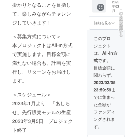
用料 3
2023
希望に
掛かりとなることを目指し
年03
か月無
添えな
こ
月
料 + 1回
い場合
て、楽しみながらチャレン
の
リ
新品無
があり
タ
ー
ジしていきます！
償交換
ます。
ン
詳細を見る
を
券 税込
※ご利用
選
択
52,800
にあ
す
る
＜募集方式について＞
円 ※購
たって
このプロ
入から2
は専用
本プロジェクトはAll-in方式
ジェクト
年以内
アプリ
までと
を
は、
All-In方
で実施します。目標金額に
なりま
iPhone
式
です。
す。発
へイン
満たない場合も、計画を実
送時
ストー
目標金額に
期・カ
行し、リターンをお届けし
ルして
関わらず、
ラーな
いただ
ます。
どのご
く必要
2023/03/05
希望に
がござ
23:59:59
ま
添えな
いま
＜スケジュール＞
い場合
す。
でに集まっ
があり
2023年1月より 「あしら
た金額が
ます。
※ご利用
せ」先行販売モデルの生産
ファンディ
にあ
ングされま
たって
2023年3月5日 プロジェク
は専用
す。
ト終了
アプリ
を