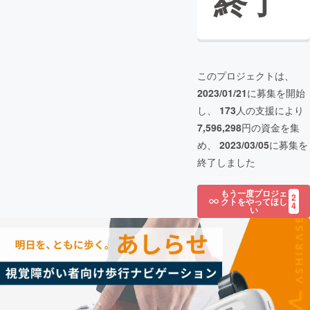
終了
このプロジェクトは、
2023/01/21
に募集を開始
し、
173
人の支援により
7,596,298
円の資金を集
め、
2023/03/05
に募集を
終了しました
もう一度プロジェ
2
クトをやってほし
4
い