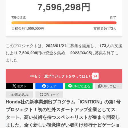
7,596,298
円
終了
759
%達成
目標金額
1,000,000
円
支援者数
173
人
このプロジェクトは、
2023/01/21
に募集を開始し、
173
人の支援
により
7,596,298
円の資金を集め、
2023/03/05
に募集を終了し
ました
もう一度プロジェクトをやってほしい
24
ポスト
シェア
LINEで送る
URLコピー
埋め込み
QRコード
Honda社の新事業創出プログラム「IGNITION」の第1号
プロジェクト！初の社外スタートアップ企業としてス
タート、高い技術を持つスペシャリストが集まり開発し
ました。全く新しい視覚障がい者向け歩行ナビゲーショ