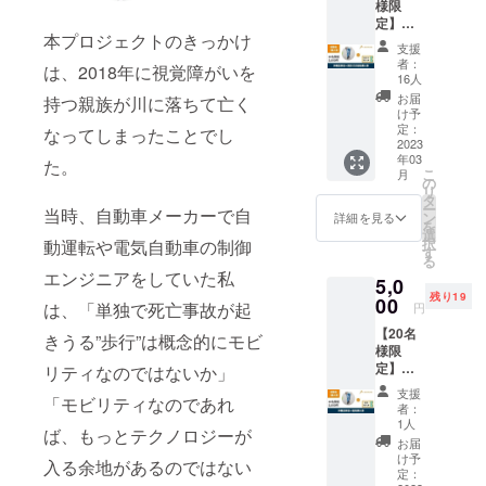
様限
す。発
いただ
定】体
送時
く必要
本プロジェクトのきっかけ
験会参
期・カ
がござ
支援
加＋割
ラーな
いま
者：
は、2018年に視覚障がいを
引付き
どのご
す。
16人
優先購
希望に
お届
持つ親族が川に落ちて亡く
入券 ×1
添えな
け予
体験会
い場合
定：
なってしまったことでし
へご参
2023
があり
年03
加後あ
た。
ます。
こ
月
しらせ
※ご利用
の
リ
をご購
にあ
タ
ー
当時、自動車メーカーで自
入いた
たって
ン
詳細を見る
を
だける
は専用
選
択
動運転や電気自動車の制御
際に
アプリ
す
る
は、
を
エンジニアをしていた私
5,0
「早割
iPhone
残り19
プラ
00
へイン
は、「単独で死亡事故が起
円
ン」の
ストー
【20名
価格か
ルして
きうる”歩行”は概念的にモビ
様限
ら更に
いただ
定】体
リティなのではないか」
5000円
く必要
験会参
割引
がござ
支援
「モビリティなのであれ
加＋優
で、先
いま
者：
先購入
行販売
す。
1人
ば、もっとテクノロジーが
券 ×1 体
モデル
お届
験会へ
を購入
け予
入る余地があるのではない
ご参加
可能
定：