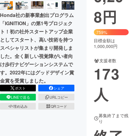
8
円
まちづくり・地域活性化
Honda社の新事業創出プログラム
「IGNITION」の第1号プロジェク
CAMPFIRE for Social Good
CAMPFIRE Creation
ト！初の社外スタートアップ企業
759%
CAMPFIREふるさと納税
machi-ya
コミュニティ
としてスタート、高い技術を持つ
目標金額は
1,000,000円
スペシャリストが集まり開発しま
した。全く新しい視覚障がい者向
支援者数
け歩行ナビゲーションシステムで
173
す。2022年にはグッドデザイン賞
金賞を受賞しました。
人
ポスト
シェア
LINEで送る
URLコピー
埋め込み
QRコード
募集終了まで残
り