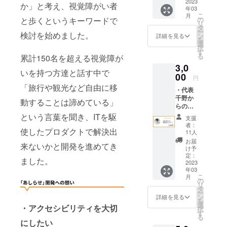
後あし
2023
な”優先
か」と考え、視覚障がい者
年03
らせを
購入
こ
月
ご購入
権”付
と歩くというキーワードで
の
リ
いただ
き！
タ
ー
検討を始めました。
ける際
5,000円
ン
詳細を見る
を
には、
選
択
こちら
す
る
累計150名を超える視覚障が
の先行
3,0
販売モ
いを持つ方達と話す中で
デルを
00
円
「早割
「旅行や観光など自由に移
・代表
プラ
千野か
ン」の
動することは諦めている」
らの個
価格で
別のお
購入可
という言葉を聞き、ITを駆
支援
礼メッ
能な”優
者：
使したプロダクトで解決出
セージ
先購入
11人
権”付
お届
来ないかと開発を進めてき
き！
け予
5,000円
定：
ました。
2023
年03
こ
月
の
リ
タ
ー
ン
詳細を見る
を
選
・アクセシビリティを大切
択
す
る
にしたい