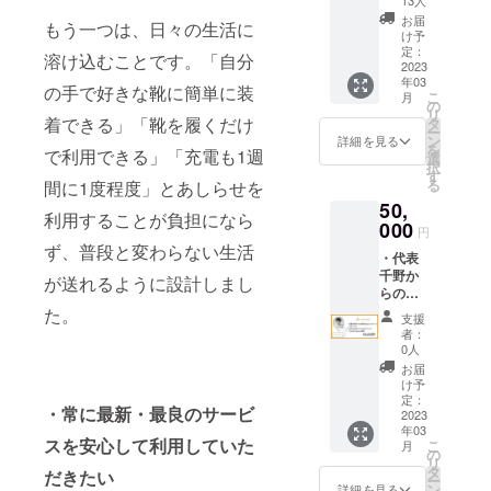
・ス
お届
もう一つは、日々の生活に
テッ
け予
カー ・
定：
溶け込むことです。「自分
Ashiras
2023
年03
eオリジ
の手で好きな靴に簡単に装
こ
月
ナルT
の
リ
シャツ
着できる」「靴を履くだけ
タ
ー
ン
詳細を見る
を
で利用できる」「充電も1週
選
択
す
る
間に1度程度」とあしらせを
50,
利用することが負担になら
000
円
ず、普段と変わらない生活
・代表
千野か
が送れるように設計しまし
らの個
別のお
た。
支援
礼メッ
者：
セージ
0人
・ス
お届
テッ
け予
カー ・
定：
・常に最新・最良のサービ
Ashiras
2023
年03
eオリジ
スを安心して利用していた
こ
月
ナルT
の
リ
シャツ
タ
だきたい
ー
・
ン
詳細を見る