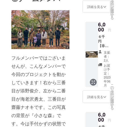
み）
m(__)m
タ
ー
HIMITS
ン
詳細を見る
を
UKICHI
選
択
ロゴ
す
る
マーク
6,0
が入っ
たオリ
00
円
ジナル
６千
ステッ
円
カーを
【非売
お送り
品
いたし
支援
HIMITS
ます。
者：
フルメンバーではございま
UKICHI
■リター
2人
オリジ
ン内容
せんが、こんなメンバーで
お届
ナルマ
➀御礼
け予
ルシェ
今回のプロジェクトを動か
の手紙
定：
バッグ
2023
②HIMIT
年06
していきます！右から三番
プラ
SUKIC
こ
月
ン】
HIオリ
の
リ
目が添野俊介、左から二番
（消費
ジナル
タ
ー
税・送
ステッ
ン
詳細を見る
目が海老沢勇太、三番目が
を
料込
カーデ
選
択
み） ク
ザイン
す
齋藤ナオキです。この写真
る
ラウド
違い各1
6,0
ファン
枚 計3
の背景が『小さな森』で
ディン
00
枚 【サ
円
す。今は手付かずの状態で
グ限定
イズ】
６千