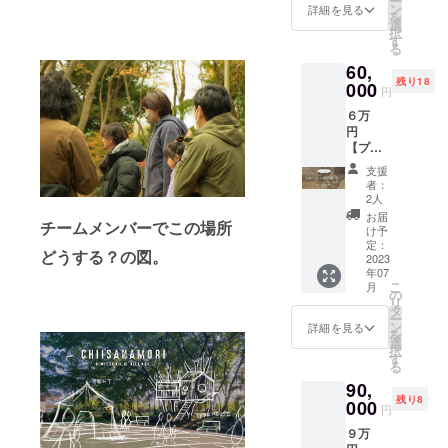
ー
＆企業
分
ン
す。
詳細を見る
を
名を掲
【5,000
選
【昼の
択
載させ
円券×7
す
部10:00
る
ていた
枚】 ■
～15:00
60,
だきま
商品券
／夜の
残り18
す！ ■
000
につい
部16:00
円
リター
て ※有
～
６万
ン内容
効期限
21:00】
円
①施設
は2023
よりお
【プレ
内特設
年5月～
選びく
ミアム
ボード
2024年
ださ
支援
付商品
への企
5月末日
い。 ■
者：
券プラ
業名掲
迄とい
2人
備考 ※
ン】
載（2年
たしま
バーベ
お届
チームメンバーでこの場所
（消費
間） ②
す。
け予
キュー
税・送
特設
定：
※HIMIT
場まで
どうする？の図。
料込
2023
ウェブ
SUKIC
の交通
年07
み）
サイト
HI店舗
費、滞
こ
月
HIMITS
にて企
の
のみで
在費は
リ
UKICHI
業名掲
タ
ご利用
自己負
ー
店舗で
載（2年
ン
いただ
詳細を見る
担とな
を
使える
間） ③
選
けま
りま
択
『７
バーベ
す
す。 ※
す。
る
０，０
キュー
オンラ
90,
００円
用食材
イン
残り8
分』の
000
の提供
ショッ
円
商品券
（3～5
プでは
９万
をお送
名様
ご利用