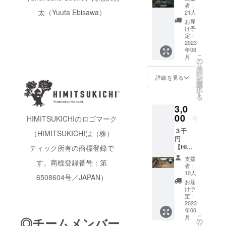
ラン】
者：
CHIISA
太（Yuuta Ebisawa）
21人
NAMO
お届
RIに来
け予
れない
定：
方、物
2023
年06
はいら
こ
月
ないけ
の
リ
れど応
タ
ー
援だけ
ン
詳細を見る
を
したい
選
択
と思っ
す
る
てくだ
3,0
さった
方向け
00
HIMITSUKICHIのロゴマーク
円
のリ
３千
ターン
（HIMITSUKICHIは（株）
円
です。
【HIMIT
ティック所有の商標登録で
■リター
SUKIC
ン内容
支援
す。商標登録番号：第
HIオリ
感謝を
者：
ジナル
込めた
10人
6508604号／JAPAN）
ステッ
お礼の
お届
カープ
メール
け予
ラン】
を送ら
定：
（消費
2023
せてい
年06
税・送
ただき
こ
月
◎チームメンバー
料込
ます
の
リ