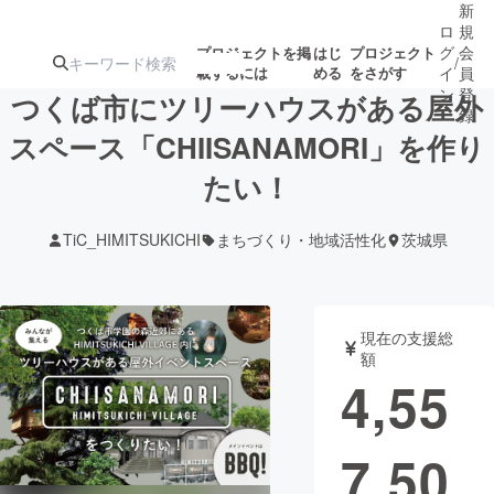
新
ロ
規
グ
会
プロジェクトを掲
はじ
プロジェクト
/
載するには
める
をさがす
イ
員
ン
登
つくば市にツリーハウスがある屋外
録
スペース「CHIISANAMORI」を作り
たい！
人気のプロ
注目のリ
注目の新着プロ
募集終了が近いプ
もうすぐ公開
ジェクト
ターン
ジェクト
ロジェクト
されます
TiC_HIMITSUKICHI
まちづくり・地域活性化
茨城県
アート・写真
音楽
現在の支援総
テクノロジー・ガジェット
ゲーム・サ
額
4,55
映像・映画
書籍・雑誌
7,50
ビジネス・起業
チャレンジ