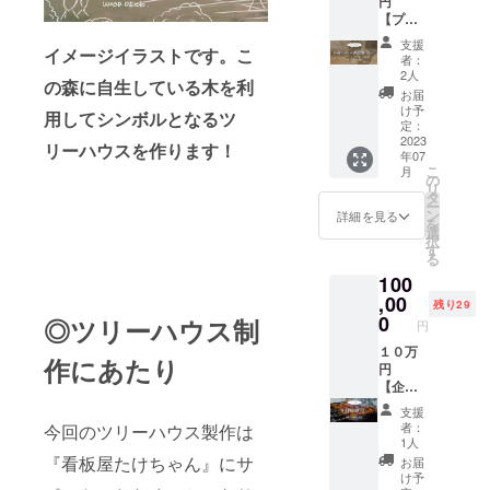
円
りしま
分）
できま
【プレ
す。 ■
15,000
せん。
ミアム
リター
円相当
※ご利用
支援
イメージイラストです。こ
付商品
ン内容
④バー
時のお
者：
券プラ
①HIMIT
ベ
2人
釣りは
の森に自生している木を利
ン】
SUKIC
キュー
出ませ
お届
（消費
HIプレ
施設利
け予
ん。
用してシンボルとなるツ
税・送
ミアム
定：
用料＆
料込
2023
付商品
道具一
リーハウスを作ります！
年07
み）
券７
式貸し
こ
月
HIMITS
０，０
の
出し
リ
UKICHI
００円
タ
サービ
ー
店舗で
分
ン
ス ■企
詳細を見る
を
使える
【5,000
選
業名掲
択
『１０
円券×14
す
載につ
る
５，０
枚】 ■
いて ※
100
００円
商品券
備考欄
分』の
,00
につい
に掲載
残り29
商品券
て ※有
0
する企
◎ツリーハウス制
円
をお送
効期限
業名を
りしま
１０万
は2023
記載く
作にあたり
す。 ■
円
年5月～
ださ
リター
【企業
2024年
い。
ン内容
様向け
5月末日
尚、企
支援
①HIMIT
プラ
迄とい
業名を
者：
今回のツリーハウス製作は
SUKIC
ン】 完
たしま
ご連絡
1人
HIプレ
成した
す。
『看板屋たけちゃん』にサ
頂いた
お届
ミアム
CHIISA
※HIMIT
時点で
け予