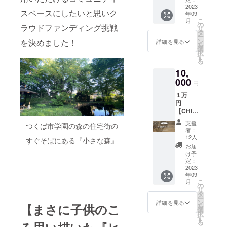
含む縦
成した
2023
ン内容
76cm）
スペースにしたいと思いク
年09
CHIISA
➀御礼
×横
こ
月
NAMO
の手紙
の
45cm×
ラウドファンディング挑戦
リ
RIでス
②HIMIT
タ
マチ
ー
タッフ
SUKIC
ン
を決めました！
15cm
詳細を見る
を
と一緒
HIオリ
選
【カ
択
にステ
ジナル
す
ラー】
る
ンシル
マグ
本体：
10,
体験が
カップ
ブラッ
できま
000
１個
ク／文
円
す。完
【サイ
字：ホ
１万
成した
ズ】口
ワイト
円
作品は
径85㎜×
【CHIIS
お持ち
高さ90
ANAM
帰り
㎜
支援
つくば市学園の森の住宅街の
ORI特設
OK！ ご
【容
者：
ボード
家族や
量】約
12人
すぐそばにある『小さな森』
にお名
ご友人
280ml
お届
前掲示
と参加
【カ
け予
プラ
いただ
定：
ラー】
ン】
2023
けま
グレー
年09
CHIISA
す。 支
こ
月
NAMO
援後、
の
リ
RI内の
登録い
タ
ー
特設
ただい
ン
詳細を見る
【まさに子供のこ
を
THANK
たメー
選
択
Sボード
ルアド
す
る
にご支
レス宛