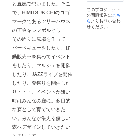
す。
企業ロ
げられ
と直感で思いました。そこ
ゴデー
ない場
このプロジェクト
タにつ
合もあ
で、HIMITSUKICHIのロゴ
の問題報告は
こち
きまし
ります
ては
ので予
マークであるツリーハウス
ら
よりお問い合わ
メール
めご了
せください
の実物をシンボルとして、
での受
承くだ
け渡し
さい。
その周りに広場を作って
となり
※備考欄
ます。
に掲示
バーベキューをしたり、移
■バーベ
するお
キュー
名前
動販売車を集めてイベント
ご利用
（ペン
につい
ネーム
をしたり、マルシェを開催
て ※ご
可）を
したり、JAZZライブを開催
予約は
ご記載
メール
くださ
したり、夏祭りを開催した
または
い。
お電話
（お名
り・・・、イベントが無い
にて承
前を乗
りま
せたく
時はみんなの庭に。多目的
す。
ない場
【昼の
合はそ
な森として育てていきた
部10:00
の旨ご
～15:00
記載く
い。みんなが集える優しい
／夜の
ださ
森へデザインしていきたい
部16:00
い。）
～
と思います！