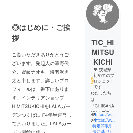
◎はじめに・ご挨
拶
TiC_HI
MITSU
ご覧いただきありがとうご
KICHI
ざいます。発起人の添野俊
茨城県
介、齋藤ナオキ、海老沢勇
初めてのプ
太と申します。詳しいプロ
ロジェクト
です
フィールは一番下にありま
わたしたち
す。インテリアショップ
は
HIMITSUKICHIをLALAガー
『CHIISANA
MORIプロ
デンつくばにて4年半運営し
https://www.tic-world.jp/
ジェクト
https://www.himitsukichiii.com
てまいりました。LALAガー
チーム by
特定商取引
法に基づく
デン閉館に伴い
TiC co.ltd』