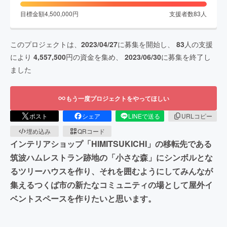
目標金額
4,500,000
円
支援者数
83
人
このプロジェクトは、
2023/04/27
に募集を開始し、
83
人の支援
により
4,557,500
円の資金を集め、
2023/06/30
に募集を終了し
ました
もう一度プロジェクトをやってほしい
ポスト
シェア
LINEで送る
URLコピー
埋め込み
QRコード
インテリアショップ「HIMITSUKICHI」の移転先である
筑波ハムレストラン跡地の「小さな森」にシンボルとな
るツリーハウスを作り、それを囲むようにしてみんなが
集えるつくば市の新たなコミュニティの場として屋外イ
ベントスペースを作りたいと思います。