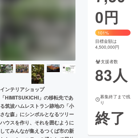
0
円
まちづくり・地域活性化
CAMPFIRE for Social Good
CAMPFIRE Creation
101%
CAMPFIREふるさと納税
machi-ya
コミュニティ
目標金額は
4,500,000円
支援者数
83
人
インテリアショップ
募集終了まで残
「HIMITSUKICHI」の移転先であ
り
る筑波ハムレストラン跡地の「小
終了
さな森」にシンボルとなるツリー
ハウスを作り、それを囲むように
してみんなが集えるつくば市の新