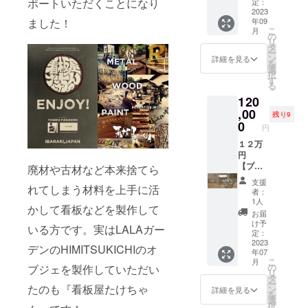
付商品
NAMO
ポートいただくことになり
SUKIC
定：
対象企
券１０
RIで手
2023
HI店舗
業様の
ました！
年09
５，０
ぶら
のみで
承諾を
こ
月
００円
バーベ
ご利用
の
得たも
リ
分
キュー
いただ
タ
のとさ
ー
【5,000
＆企業
けま
ン
せてい
詳細を見る
を
円券×21
名を掲
す。 ※
選
ただき
択
枚】 ■
載させ
オンラ
す
ます。
る
商品券
ていた
イン
※特設
120
につい
だきま
ショッ
Webサ
て ※有
す！ ■
,00
プでは
イト内
残り9
効期限
リター
ご利用
0
掲載の
円
は2023
ン内容
できま
企業ロ
年5月～
①施設
１２万
せん。
ゴデー
2024年
内特設
円
※ご利用
タにつ
5月末日
ボード
【プレ
時のお
廃材や古材など本来捨てら
きまし
迄とい
への企
ミアム
釣りは
ては
支援
れてしまう材料を上手に活
たしま
業名掲
付商品
出ませ
メール
者：
す。
載（2年
券プラ
ん。
での受
1人
かして看板などを製作して
※HIMIT
間） ②
ン】
け渡し
お届
SUKIC
特設
（消費
となり
け予
いる方です。実はLALAガー
HI店舗
ウェブ
税・送
定：
ます。
のみで
サイト
料込
2023
■バーベ
デンのHIMITSUKICHIのオ
年07
ご利用
にて企
み）
キュー
こ
月
いただ
業名掲
HIMITS
の
ブジェを製作していただい
ご利用
リ
けま
載（2年
UKICHI
タ
につい
ー
す。 ※
間） ③
店舗で
たのも『看板屋たけちゃ
ン
て ※ご
詳細を見る
を
オンラ
バーベ
使える
選
予約は
択