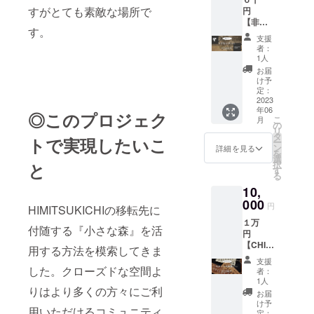
デザイ
縦4cm×
すがとても素敵な場所で
円
ンのマ
横10cm
【非売
ルシェ
す。
品
バッグ
支援
HIMITS
をお送
者：
UKICHI
りいた
1人
オリジ
しま
お届
ナルマ
す。 ■
け予
グカッ
リター
定：
ププラ
2023
ン内容
年06
ン】
➀御礼
◎このプロジェク
こ
月
（消費
の手紙
の
リ
税・送
②HIMIT
タ
トで実現したいこ
ー
料込
SUKIC
ン
詳細を見る
を
み） ク
HIオリ
選
択
と
ラウド
ジナル
す
る
ファン
マル
10,
ディン
シェ
グ限定
000
バッグ
円
HIMITSUKICHIの移転先に
デザイ
１枚
１万
ンのオ
【素
付随する『小さな森』を活
円
リジナ
材】
【CHIIS
ルマグ
コット
用する方法を模索してきま
ANAM
カップ
ン100％
支援
ORIでス
をお送
した。クローズドな空間よ
【サイ
者：
テンシ
りいた
ズ】縦
1人
りはより多くの方々にご利
ル体験
しま
43cm（
お届
プラ
す。 ■
持ち手
け予
用いただけるコミュニティ
ン】 完
リター
定：