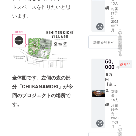
券プラ
用食材
ます。
13人
通費、
トスペースを作りたいと思
ン】
の提供
滞在費
お届
（消費
（3～5
け予
は自己
います。
税・送
名様
定：
負担と
料込
2023
分）
なりま
年07
み）
15,000
す。
こ
月
HIMITS
円相当
の
リ
UKICHI
②バー
タ
ー
店舗で
ベ
ン
詳細を見る
を
使える
キュー
選
択
『３
施設利
す
る
５，０
用料＆
50,
００円
道具一
残り35
分』の
000
式貸し
円
商品券
出し
５万
をお送
サービ
全体図です。左側の森の部
円
りしま
ス ■
【企業
す。 ■
バーベ
分「CHIISANAMORI」が今
様向け
リター
キュー
支援
プラ
ン内容
回のプロジェクトの場所で
ご利用
者：
ン】 完
①HIMIT
につい
15人
す。
成した
SUKIC
て ※ご
お届
CHIISA
HIプレ
予約は
け予
NAMO
ミアム
定：
メール
RIで手
2023
付商品
または
年09
ぶら
券３
お電話
こ
月
バーベ
５，０
の
にて承
リ
キュー
００円
タ
りま