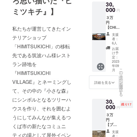
ろ思い描いた『ヒ
30,
援者さ
てに担
まのお
000
ミツキチ』】
当より
円
名前
詳細を
３万
（ペン
ご連絡
円
ネーム
させて
【CHIIS
私たちが運営してきたイン
可）を
いただ
ANAM
掲示さ
きま
支援
テリアショップ
ORIで手
せてい
す。 ■
者：
ぶら
ただき
日程：
6人
「HIMITSUKICHI」の移転
バーベ
ます！
2023年
お届
キュー
■お名前
9～10月
け予
先である筑波ハム様レスト
プラ
掲載に
定：
頃（複
ン】 完
2023
ついて
数日開
ラン跡地を
年09
成した
※備考欄
催予
こ
月
CHIISA
に掲載
『HIMITSUKICHI
の
定） ■
リ
NAMO
するお
タ
時間：
ー
VILLAGE』とネーミングし
RIで
名前
ン
10時～
詳細を見る
を
バーベ
（ペン
選
【注意
択
て、その中の『小さな森』
キュー
ネーム
す
事項】
る
が愉し
可）を
※１口の
にシンボルとなるツリーハ
30,
めちゃ
記載く
ご支援
残り17
いま
000
ださ
で5名様
ウスを作り、それを囲むよ
円
す！ ■
い。 ※
までご
３万
リター
掲載方
うにしてみんなが集えるつ
参加可
円
ン内容
法は
能で
【プレ
①バー
くば市の新たなコミュニ
ローマ
す。 ※
ミアム
ベ
字のみ
参加の
支援
ティの場として屋外イベン
付商品
キュー
となり
際の交
者：