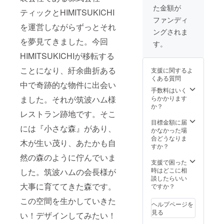
て ※ご
ス ■企
ドに支
た金額が
予約は
業名掲
援者様
ティックとHIMITSUKICHI
メール
載につ
名を掲
ファンディ
または
いて ※
示 ■備
を運営しながらずっとそれ
ングされま
お電話
備考欄
考 ※備
を夢見てきました。今回
にて承
に掲載
考欄に
す。
りま
する企
ご希望
HIMITSUKICHIが移転する
す。
業名を
の屋外
【昼の
記載く
ステー
ことになり、紆余曲折ある
支援に関するよ
部10:00
ださ
ジ名を
くある質問
～15:00
い。
ご記載
中で奇跡的な物件に出会い
／夜の
尚、企
くださ
手数料はいく
部16:00
業名を
い。
ました。それが筑波ハム様
らかかります
～
ご連絡
尚、公
か？
レストラン跡地です。そこ
21:00】
頂いた
序良俗
よりお
時点で
に反す
目標金額に届
には『小さな森』があり、
選びく
対象企
るも
かなかった場
ださ
業様の
の、公
合どうなりま
木が生い茂り、あたかも自
い。 ※
承諾を
的な場
すか？
バーベ
得たも
にふさ
然の森のように佇んでいま
キュー
のとさ
わしく
支援で困った
場まで
せてい
ないと
時はどこに相
した。筑波ハムの会長様が
の交通
ただき
判断さ
談したらいい
費、滞
ます。
れたも
大事に育ててきた森です。
ですか？
在費は
※特設
のにつ
この空間を生かしていきた
自己負
Webサ
いては
ヘルプページを
担とな
イト内
権利を
見る
い！デザインしてみたい！
りま
掲載の
差し上