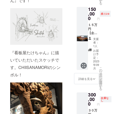
ん』です！
イン
キュー
『１４
す
メール
る
ショッ
用食材
０，０
または
150
プでは
の提供
００円
お電話
ご利用
（5～10
分』の
,00
にて承
残り29
できま
名様
商品券
0
りま
円
せん。
分） ④
をお送
す。
※ご利用
バーベ
りしま
１５万
【昼の
時のお
キュー
す。 ■
円
部10:00
釣りは
施設利
リター
【企業
～15:00
出ませ
用料＆
ン内容
様向け
／夜の
支援
ん。
道具一
①HIMIT
プラ
部16:00
者：
式貸し
SUKIC
ン】 完
～
1人
出し
HIプレ
成した
21:00】
お届
『看板屋たけちゃん』に描
サービ
ミアム
CHIISA
よりお
け予
ス ■企
付商品
NAMO
定：
選びく
いていただいたスケッチで
業名掲
券１４
RIで手
2023
ださ
年09
載につ
０，０
ぶら
い。 ※
す。CHIISANAMORIのシン
こ
月
いて ※
００円
バーベ
の
バーベ
リ
備考欄
分
キュー
ボル！
タ
キュー
ー
に掲載
【5,000
＆企業
ン
場まで
詳細を見る
を
する企
円券×28
名を掲
選
の交通
択
業名を
枚】 ■
載させ
す
費、滞
る
記載く
商品券
ていた
在費は
300
ださ
につい
だきま
自己負
い。
て ※有
す！ ■
,00
在庫な
担とな
し
尚、企
効期限
リター
0
りま
円
業名を
は2023
ン内容
す。
ご連絡
年5月～
①施設
３０万