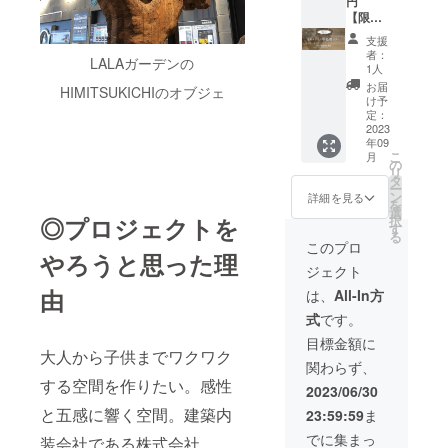
頂いた
2024年
内特設
円
時点で
5月末日
ボード
【限定1
対象企
迄とい
への企
名！命
支援
業様の
たしま
業名掲
名権プ
者：
LALAガーデンの
承諾を
す。
載（2年
ラン】
1人
得たも
※HIMIT
間） ②
CHIISA
お届
HIMITSUKICHIのオブジェ
のとさ
SUKIC
特設
NAMO
け予
せてい
HI店舗
ウェブ
RIの屋
定：
ただき
のみで
サイト
外ス
2023
年09
ます。
ご利用
にて企
テージ
こ
月
※特設
いただ
業名掲
に「命
の
リ
Webサ
けま
載（2年
名でき
タ
ー
イト内
す。 ※
間） ③
る権
ン
詳細を見る
を
掲載の
オンラ
バーベ
利」差
選
◎プロジェクトを
択
企業ロ
イン
キュー
し上げ
す
る
ゴデー
ショッ
用食材
ます！
このプロ
やろうと思った理
タにつ
プでは
の提供
■リター
ジェクト
きまし
ご利用
（10～
ン内容
ては
できま
15名様
➀御礼
由
は、
All-In方
メール
せん。
分） ④
のメッ
式
です。
での受
※ご利用
バーベ
セージ
け渡し
時のお
キュー
②屋外
目標金額に
となり
釣りは
施設利
ステー
大人から子供までワクワク
関わらず、
ます。
出ませ
用料＆
ジの命
する空間を作りたい。感性
■バーベ
ん。
道具一
名権 ➂
2023/06/30
キュー
式貸し
屋外ス
と五感に響く空間。建築内
23:59:59
ま
ご利用
出し
テージ
につい
サービ
内ボー
でに集まっ
装会社である株式会社