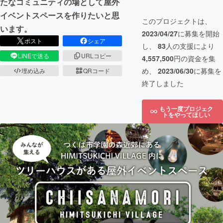
たなコミュニティの場として屋外
イベントスペースを作りたいと思
このプロジェクトは、
います。
2023/04/27
に募集を開始
ポスト
シェア
し、
83
人の支援により
LINEで送る
URLコピー
4,557,500
円の資金を集
め、
2023/06/30
に募集を
埋め込み
QRコード
終了しました
もう一度プロジェク
トをやってほしい