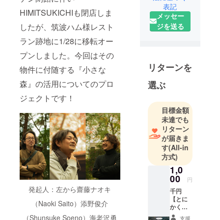
表記
です。
HIMITSUKICHIも閉店しま
メッセー
多くの皆様
したが、筑波ハム様レスト
ジを送る
のご支援何
ラン跡地に1/28に移転オー
卒よろしく
お願いいた
プンしました。今回はその
します。
リターンを
物件に付随する『小さな
森』の活用についてのプロ
選ぶ
ジェクトです！
目標金額
未達でも
リターン
が届きま
す
(All-in
方式)
1,0
00
円
発起人：左から齋藤ナオキ
千円
【とに
（Naoki Saito）添野俊介
かく応
援！プ
（Shunsuke Soeno）海老沢勇
支援