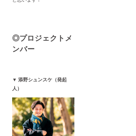
21:00】
よりお
選びく
ださ
い。 ※
バーベ
キュー
場まで
◎プロジェクトメ
の交通
費、滞
ンバー
在費は
自己負
担とな
りま
す。
▼ 添野シュンスケ（発起
人）