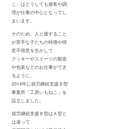
こ」はどうしても接客や調
DREAM
ER」他
理が仕事の中心となってし
全４曲
収録。
まいます。
※ 送料
込み
そのため、人と接すること
が苦手な子たちの特徴や得
意不得意を生かして
クッキーやスイーツの製造
や包装などのお仕事ができ
るように、
2014年に就労継続支援Ｂ型
事業所「工房いもねこ」を
設立しました。
就労継続支援Ｂ型はＡ型と
は違って