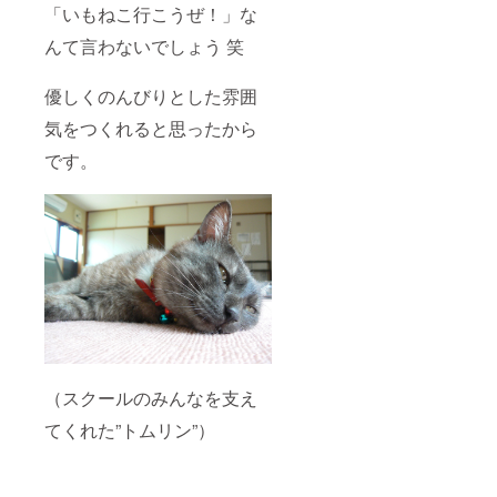
など 多
「いもねこ行こうぜ！」な
手に入
くのプ
らない
ロアー
んて言わないでしょう 笑
大人気
ティス
のいも
トたち
ねこオ
が一緒
優しくのんびりとした雰囲
リジナ
に作り
ルグッ
気をつくれると思ったから
上げた
ズと 全
メッ
国から
です。
セージ
仕入れ
アルバ
たかわ
ム。 い
いい猫
のち、
ちゃん
障が
グッズ
い、不
を選り
登校、
すぐっ
社会、
て5,000
平和な
円分！
ど ド
これだ
リー
けでも
ム・
貴
フィー
重！！
ルド、
（スクールのみんなを支え
④
いもね
「LIVE
この想
てくれた”トムリン”）
FOR
いや願
LIVES
いが込
」
められ
POWER