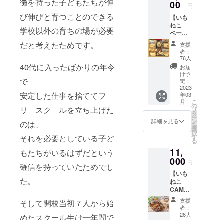
徴を持った子どもたちが伸
00
円
び伸びと育つことのできる
【いも
ねこ
学校以外の育ちの場が必要
ベー
シック
だと考えたためです。
支援
コー
者：
ス】 ※
76人
いもね
40代に入ったばかりの年令
お届
この味
け予
で
と想い
定：
を召し
2023
安定した仕事を捨ててフ
年03
上がり
こ
月
ながら
の
リースクールを立ち上げた
リ
いもね
タ
ー
こを支
ン
詳細を見る
のは、
を
えてい
選
択
ただけ
す
それを必要としている子ど
る
るコー
11,
ス！ ・
もたちがいるはずだという
いもね
000
円
確信を持っていたためでし
こクッ
【いも
キー
た。
ねこ
CAMPF
CAMPF
IRE６個
IRE限定
セット
支援
そして開校当初７人から始
コー
（2,840
者：
ス】 ※
円の
26人
めたスクール生は一年間で