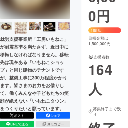
0
円
まちづくり・地域活性化
CAMPFIRE for Social Good
CAMPFIRE Creation
165%
CAMPFIREふるさと納税
machi-ya
コミュニティ
目標金額は
就労支援事業所「工房いもねこ」
1,500,000円
が耐震基準を満たさず、近日中に
移転しなければなりません。移転
支援者数
先は現在ある「いもねこショッ
164
プ」と同じ建物のテナントです
が、整備工事に300万程度かかり
人
ます。皆さまのお力をお借りし
て、働くみんなや子どもたちの笑
顔が絶えない「いもねこタウン」
をつくりたいと願っています。
募集終了まで残
り
ポスト
シェア
LINEで送る
URLコピー