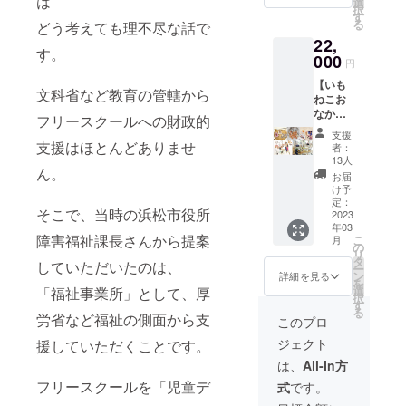
は
ト
選
キーは
択
めに！
（5,500
す
生産が
る
どう考えても理不尽な話で
・いも
円の
追い付
22,
ねこ
品） ・
かない
す。
クッ
000
フィ
ことも
円
キー
にゃん
(^^♪ い
【いも
CAMPF
シェ12
もねこ
文科省など教育の管轄から
ねこお
IRE12
個入り
パティ
なか
個セッ
セット
シエさ
フリースクールへの財政的
いっぱ
ト
（2,260
んとい
支援
いコー
（5,500
支援はほとんどありませ
円の
もねこ
者：
ス】 ※
円の
品） ・
13人
で働く
いもね
ん。
品） ・
「LIVE
みんな
お届
このす
フィ
FOR
け予
がここ
べてを
にゃん
定：
LIVES
ろを込
そこで、当時の浜松市役所
詰め込
2023
シェ
」
めてつ
年03
んだお
CAMPF
POWER
くった
障害福祉課長さんから提案
こ
月
なか
IRE12
の
OF
６種入
リ
いっぱ
個入り
タ
HOPE
りセッ
していただいたのは、
ー
い大満
セット
ン
直筆
詳細を見る
ト。 添
を
足の
（2,260
選
サイン
「福祉事業所」として、厚
加物を
択
コー
円の
す
入り特
できる
る
ス！ ・
労省など福祉の側面から支
品）×２
別限定
このプロ
限り抑
いもね
▽▽▽
版
え、サ
ジェクト
援していただくことです。
こクッ
▽▽▽
（2,200
クサク
キー
▽▽▽
円以上
は、
All-In方
柔らか
CAMPF
▽ ① い
の価値
く身体
フリースクールを「児童デ
式
です。
IRE12
もねこ
の品）
にも優
個セッ
クッ