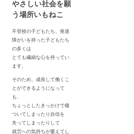
ダーを
やさしい社会を願
10,000
▽ ① い
のプ
たっぷ
字以上
もねこ
レーン
りと
のライ
う場所いもねこ
クッ
と マス
使った
ナー
キー
コバド
香ばし
ノート
CAMPF
糖を使
い香り
には、
IREセッ
用し手
のプ
いの
不登校の子どもたち、発達
ト 12個
をかけ
レーン
ち、障
入り豪
た特殊
と マス
障がいを持った子どもたち
がい、
華版を
製法の
コバド
不登
２セッ
の多くは
抹茶味
糖を使
校、社
ト (^^♪
の組み
用し手
会、平
とても繊細な心を持ってい
生産が
合わせ
をかけ
和な
追い付
をどう
た特殊
ど、 ド
ます。
かない
ぞ！ ど
製法の
リー
ことも
こにで
抹茶味
ム・
あるい
もある
の組み
フィー
そのため、成長して働くこ
もねこ
フィナ
合わせ
ルド、
クッ
ンシェ
をどう
とができるようになって
いもね
キー
ではな
ぞ！
この想
(^^♪ い
く、
も、
フィナ
いや願
もねこ
フィ
ンシェ
いが詰
ちょっとしたきっかけで傷
パティ
にゃん
ではな
まって
シエさ
シェで
く、
いま
ついてしまったり自信を
んとい
す(^_-)-
フィ
す！
もねこ
☆ ※ 送
にゃん
「OUR
失ってしまったりして
で働く
料込み
シェで
SONG
みんな
す(^_-)-
」（梶
就労への気持ちが萎えてし
がここ