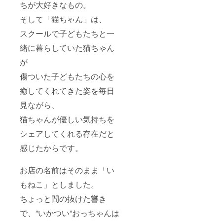
フィー
ちが大好きなもの。
香ばし
ルドの
い香り
スタッ
そして「猫ちゃん」は、
のプ
フと
レーン
スクールで子どもたちと一
ホッ
と マス
ピー神
コバド
緒に暮らしていた猫ちゃん
山さん
糖を使
（吉川
が
用し手
晃司、
をかけ
布袋寅
傷ついた子どもたちの心を
た特殊
泰、ア
製法の
ンジェ
癒してくれてきた姿を毎日
抹茶味
ラアキ
の組み
などの
見ながら、
合わせ
サポー
をどう
猫ちゃんが優しい気持ちを
トやア
ぞ！
レンジ
シェアしてくれる存在だと
フィナ
など）
ンシェ
梶原徹
感じたからです。
ではな
也さん
く、
（ザ・
フィ
ブルー
お店の名前はそのまま「い
にゃん
ハー
シェで
ツ） 笹
もねこ」としました。
す(^_-)-
野みち
☆ ③ 猫
ちょっと間の抜けた響き
るさん
ちゃん
（東京
で、”いかつい”おっちゃんは
雑貨 な
少年）
かなか