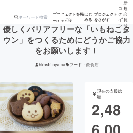
新
ロ
規
グ
会
プロジェクトを掲
はじ
プロジェクト
/
載するには
める
をさがす
イ
員
ン
登
優しくバリアフリーな「いもねこタ
録
ウン」をつくるためにどうかご協力
をお願いします！
人気のプロ
注目のリ
注目の新着プロ
募集終了が近いプ
もうすぐ公開
ジェクト
ターン
ジェクト
ロジェクト
されます
hiroshi oyama
フード・飲食店
アート・写真
音楽
現在の支援総
テクノロジー・ガジェット
ゲーム・サ
額
2,48
映像・映画
書籍・雑誌
6,00
ビジネス・起業
チャレンジ