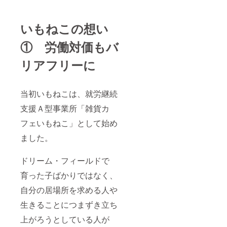
ていま
OF
す！ ④
HOPE
「Beau
※ 直
いもねこの想い
tiful」
筆サイ
POWER
ン入り
OF
① 労働対価もバ
特別限
HOPE
定版 ド
ドリー
リアフリーに
リー
ム・
ム・
フィー
フィー
ルドの
ルドオ
チャリ
当初いもねこは、就労継続
リジナ
ティシ
ルCD
ングル
支援Ａ型事業所「雑貨カ
ホッ
CD（1,
ピー神
フェいもねこ」として始め
100円の
山さ
品） ド
ん、梶
ました。
リー
原徹也
ム・
さんな
フィー
ドリーム・フィールドで
どによ
ルドで
る直筆
スクー
育った子ばかりではなく、
サイン
ルの子
入り特
どもた
自分の居場所を求める人や
別限
ちと12
定！ ド
年間一
生きることにつまずき立ち
リー
緒に
ム・
上がろうとしている人が
育った
フィー