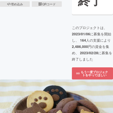
終了
埋め込み
QRコード
このプロジェクトは、
2023/01/06
に募集を開始
し、
164
人の支援により
2,486,000
円の資金を集
め、
2023/02/28
に募集を
終了しました
もう一度プロジェク
トをやってほしい