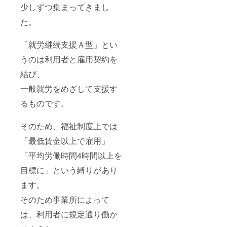
保護猫
少しずつ集まってきまし
ルドス
トムリ
タッフ
ン。 そ
た。
と多く
の死を
のプロ
きっか
アー
けに書
「就労継続支援Ａ型」とい
ティス
かれた
トとが
「いの
うのは利用者と雇用契約を
一緒に
ち」の
作り上
結び、
意味を
げた
問いか
一般就労をめざして支援す
メッ
ける楽
セージ
曲
るものです。
アルバ
「Beau
ム。
tiful」。
10,000
ホッ
そのため、福祉制度上では
字以上
ピー神
のライ
山さん
「最低賃金以上で雇用」
ナー
のアレ
ノート
「平均労働時間4時間以上を
ンジと
には、
プロ
いの
目標に」という縛りがあり
デュー
ち、障
スに
ます。
がい、
よって
不登
制作さ
そのため事業所によって
校、社
れ コロ
会、平
ナ禍で
は、利用者に規定通り働か
和な
苦しむ
ど、私