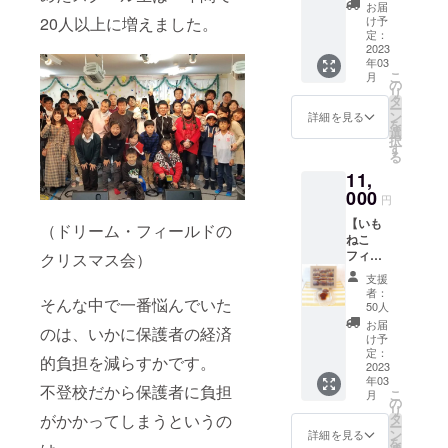
私たち
品） ・
お届
の仲間
「LIVE
20人以上に増えました。
け予
である
FOR
定：
ホッ
2023
LIVES
年03
ピー神
」
こ
月
山さ
POWER
の
リ
ん、梶
OF
タ
ー
原徹也
HOPE
ン
詳細を見る
を
さんら
（2,200
選
択
による
円の
す
る
直筆サ
品）
11,
イン入
▽▽▽
りCD
000
▽▽▽
円
と、大
▽▽▽
【いも
人気の
▽ ① い
（ドリーム・フィールドの
ねこ
フィ
もねこ
フィ
にゃん
クリスマス会）
クッ
にゃん
シェも
キー
支援
シェ大
入った
CAMPF
者：
そんな中で一番悩んでいた
好き
豪華
IREセッ
50人
コー
コー
ト いも
お届
のは、いかに保護者の経済
ス】 ※
ス！ ・
ねこ
け予
フィ
いもね
定：
クッ
的負担を減らすかです。
にゃん
2023
こクッ
キー６
年03
シェ２
キー
個入 大
不登校だから保護者に負担
こ
月
セット
CAMPF
の
好評の
リ
欲し
IRE12
タ
がかかってしまうというの
いもね
ー
いって
個セッ
ン
こクッ
詳細を見る
を
方のた