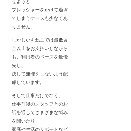
ライブ
せようと
たちの
ハウス
想い
プレッシャーをかけて過ぎ
やスタ
が！ 全
ジオ、
てしまうケースも少なくあ
８曲収
音楽関
録。
係者へ
りません。
⑤「Be
のチャ
autiful
リティ
」
アルバ
しかしいもねこでは最低賃
POWER
ムとし
OF
て発
金以上をお支払いしながら
HOPE
売。
】 ド
も、利用者のペースを最優
「FOR
リー
A
先し、
ム・
DREAM
フィー
ER」他
決して無理をしないよう配
ルドで
全４曲
スクー
収録。
慮しています。
ルの子
※ 送料
どもた
込み
ちと12
そして仕事だけでなく、
年間一
緒に
仕事前後のスタッフとのお
育った
保護猫
話を通してさまざまな悩み
トムリ
を聞いたり、
ン その
死を
家庭や生活のサポートなど
きっか