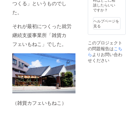
エさん
サポー
つくる」というものでし
」
くった
談したらいい
といも
トやア
POWER
添加物
ですか？
ねこで
レンジ
た。
OF
をでき
働くみ
など）
HOPE
る限り
んなが
梶原徹
ヘルプページを
直筆
抑え、
こころ
それが最初につくった就労
也さん
見る
サイン
サクサ
を込め
（ザ・
入り特
ク柔ら
継続支援事業所「雑貨カ
てつく
ブルー
別限定
かく身
りまし
ハー
このプロジェクト
フェいもねこ」でした。
版
体にも
た。 添
ツ） 笹
の問題報告は
こち
（2,200
優しい
加物を
野みち
円以上
ら
よりお問い合わ
味！ ②
できる
るさん
の価値
フィ
限り抑
せください
（東京
の
にゃん
え、サ
少年）
品！）
シェ
クサク
など 多
・「
CAMPF
柔らか
くのプ
Beautif
IRE12
く身体
ロアー
ul」
個入り×
にも優
ティス
POWER
２セッ
しい
トたち
OF
ト ヘー
味！ ②
がここ
HOPE
ゼル
フィ
ろを一
（雑貨カフェいもねこ）
シン
ナッツ
にゃん
つにし
グル
パウ
シェ12
て作り
CD（1,
ダーを
個入り
上げた
100円の
たっぷ
セット
メッ
品）
りと
ヘーゼ
セージ
▽▽▽
使った
ルナッ
アルバ
▽▽▽
香ばし
ツパウ
ム。
▽▽▽
い香り