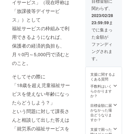
・「
目標金額に
しい
イサービス」（現在呼称は
ト
キー
Beautif
味！ ②
関わらず、
（5,500
CAMPF
ul」
「放課後等デイサービ
オリジ
円の
IREセッ
POWER
2023/02/28
ナル
品）×
ト いも
ス」）として
OF
CD「LI
23:59:59
ま
２ ・
ねこ
HOPE
VE FOR
福祉サービスの枠組みで利
フィ
クッ
シン
でに集まっ
LIVES
にゃん
キー12
グル
」
用できるようになれば、
た金額が
シェ
個入り
CD（1,
POWER
CAMPF
(^^♪ 大
100円の
ファンディ
OF
保護者の経済的負担も、
IRE12
好評の
品）
HOPE
ングされま
個入り
いもね
▽▽▽
いもね
月々0円～5,000円で済むと
セット
こクッ
▽▽▽
す。
こ、ド
（2,260
キーは
のこと。
▽▽▽
リーム
円の
生産が
▽ ① い
フィー
品） ・
追い付
もねこ
ルドの
支援に関するよ
猫ちゃ
そしてその際に
かない
クッ
スタッ
くある質問
ん雑
こと
キー
フと
「18歳を超え児童福祉サー
貨、い
も！ い
手数料はいく
CAMPF
ホッ
もねこ
もねこ
らかかります
IREセッ
ピー神
ビスを使えない年齢になっ
オリジ
パティ
か？
ト いも
山さん
ナル
シエさ
ねこ
（吉川
たらどうしよう？」
グッズ
んとい
目標金額に届
クッ
晃司、
（5,000
もねこ
かなかった場
キー12
という問題に対して課長さ
布袋寅
円分）
で働く
合どうなりま
個入り
泰、ア
・
んと相談して出した答えは
みんな
すか？
(^^ いも
ンジェ
「LIVE
がここ
ねこパ
ラアキ
「就労系の福祉サービスを
FOR
ろを込
支援で困った
ティシ
などの
LIVES
めてつ
時はどこに相