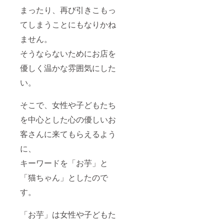
☆
原徹也
ろを込
まったり、再び引きこもっ
③「LIV
さん参
めてつ
E FOR
加）
くりま
てしまうことにもなりかね
LIVES
「勧善
した。
」
懲悪は
ません。
添加物
POWER
万能な
をでき
OF
シナリ
そうならないためにお店を
る限り
HOPE
オじゃ
抑え、
※ 直
ない
優しく温かな雰囲気にした
サクサ
筆サイ
（笹野
ク柔ら
ン入り
い。
みちる
かく身
特別限
さん参
体にも
定版
加）
優しい
そこで、女性や子どもたち
ホッ
「いの
味！ ②
ピー神
ちの
を中心とした心の優しいお
フィ
山さ
樹」
にゃん
ん、梶
（湊雅
客さんに来てもらえるよう
シェ
原徹也
史さん
CAMPF
さんな
参加）
に、
IRE12
どによ
など 全
個入り
る直筆
キーワードを「お芋」と
８曲収
セット
サイン
録。 ※
ヘーゼ
「猫ちゃん」としたので
入りオ
送料込
ルナッ
リジナ
み
す。
ツパウ
ルCD！
ダーを
いもね
たっぷ
こ、ド
「お芋」は女性や子どもた
りと
リーム
使った