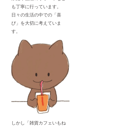
けに書
も丁寧に行っています。
かれた
「いの
日々の生活の中での「喜
ち」の
意味を
び」を大切に考えていま
問いか
す。
ける楽
曲
「Beau
tiful」。
ホッ
ピー神
山さん
のアレ
ンジと
プロ
デュー
スに
よって
制作さ
れた
チャリ
ティア
ルバム
として
発売。
「FOR
しかし「雑貨カフェいもね
A