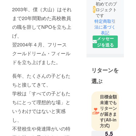
初めてのプ
2003年、僕（大山）はそれ
ロジェクト
です
まで20年間勤めた高校教員
特定商取引
の職を辞してNPOを立ち上
法に基づく
表記
げ、
メッセー
翌2004年４月、フリース
ジを送る
クールドリーム・フィール
ドを立ち上げました。
リターンを
長年、たくさんの子どもた
選ぶ
ちと接してきて、
学校は「すべての子どもた
目標金額
ちにとって理想的な場」と
未達でも
リターン
いうわけではないと実感
が届きま
し、
す
(All-in
方式)
不登校生や発達障がいの特
5,5