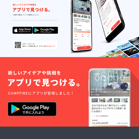
ダーを
10,000
▽ ① い
のプ
たっぷ
字以上
もねこ
レーン
りと
のライ
クッ
と マス
使った
ナー
キー
コバド
香ばし
ノート
CAMPF
糖を使
い香り
には、
IREセッ
用し手
のプ
いの
ト 12個
をかけ
レーン
ち、障
入り豪
た特殊
と マス
がい、
華版を
製法の
コバド
不登
２セッ
抹茶味
糖を使
校、社
ト (^^♪
の組み
用し手
会、平
生産が
合わせ
をかけ
和な
追い付
をどう
た特殊
ど、 ド
かない
ぞ！ ど
製法の
リー
ことも
こにで
抹茶味
ム・
あるい
もある
の組み
フィー
もねこ
フィナ
合わせ
ルド、
クッ
ンシェ
をどう
いもね
キー
ではな
ぞ！
この想
(^^♪ い
く、
フィナ
いや願
もねこ
フィ
ンシェ
いが詰
パティ
にゃん
ではな
まって
シエさ
シェで
く、
いま
んとい
す(^_-)-
フィ
す！
もねこ
☆ ※ 送
にゃん
「OUR
で働く
料込み
シェで
SONG
みんな
す(^_-)-
」（梶
がここ