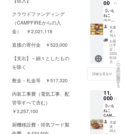
【収入】
00
円
【いも
クラウドファンディング
ねこ
ベー
（CAMPFIREからの入
シック
支援
コー
金） ￥2,021,118
者：
ス】 ※
76人
いもね
お届
この味
直接の寄付金 ￥523,000
け予
と想い
定：
を召し
2023
【支出】～細々としたもの
年03
上がり
こ
月
ながら
の
を除く
リ
いもね
タ
ー
こを支
ン
詳細を見る
を
えてい
選
敷金・礼金等 ￥517,320
択
ただけ
す
る
るコー
11,
ス！ ・
内装工事費（電気工事、配
いもね
000
円
こクッ
管等すべて含む）
【いも
キー
ねこ
￥3,257,100
CAMPF
CAMPF
IRE６個
IRE限定
セット
支援
厨機移設費・排気フード製
コー
（2,840
者：
ス】 ※
円の
26人
作費 ￥434,500