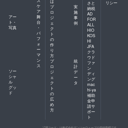
ス
など 多
は
リシー
さと
手に入
くのプ
ケ
プ
実
納税
らない
ロアー
ア
ロ
施
大人気
AD
ティス
アー
舞
ジ
事
のいも
トたち
FOR
ト・
台
ねこオ
ェ
例
が一緒
ALL
リジナ
写真
・
に作り
ク
HIO
ルグッ
上げた
パ
ト
KOS
ズと 全
メッ
フ
の
国から
HI
セージ
ォ
作
仕入れ
アルバ
JFA
ー
たかわ
り
ム。 い
クラ
いい猫
マ
のち、
方
ウド
ちゃん
障が
ン
プ
統
ファ
グッズ
い、不
ス
ロ
計
を選り
ン
登校、
ソー
ジ
デ
すぐっ
ディ
社会、
シャ
て5,000
ェ
ー
平和な
ング
円分！
ル
ク
タ
ど ド
mac
これだ
グッ
リー
ト
hi-ya
けでも
ム・
ド
の
補助
貴
フィー
広
重！！
金申
ルド、
め
④
いもね
請サ
「LIVE
方
この想
ポー
FOR
いや願
ト
LIVES
いが込
」
められ
POWER
「QRコード」は株式会社デンソーウェーブの登録商標です。