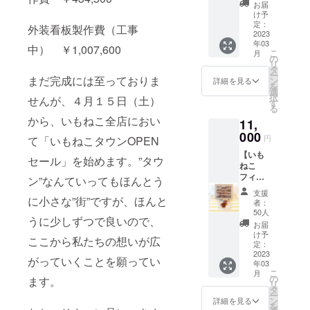
私たち
品） ・
お届
の仲間
「LIVE
け予
である
FOR
定：
外装看板製作費（工事
ホッ
2023
LIVES
年03
ピー神
」
中） ￥1,007,600
こ
月
山さ
POWER
の
リ
ん、梶
OF
タ
ー
原徹也
まだ完成には至っておりま
HOPE
ン
詳細を見る
を
さんら
（2,200
選
択
せんが、４月１５日（土）
による
円の
す
る
直筆サ
品）
から、いもねこ全店におい
11,
イン入
▽▽▽
りCD
000
▽▽▽
円
て「いもねこタウンOPEN
と、大
▽▽▽
【いも
人気の
▽ ① い
セール」を始めます。”タウ
ねこ
フィ
もねこ
フィ
にゃん
クッ
ン”なんていってもほんとう
にゃん
シェも
キー
支援
シェ大
に小さな”街”ですが、ほんと
入った
CAMPF
者：
好き
豪華
IREセッ
50人
うに少しずつで良いので、
コー
コー
ト いも
お届
ス】 ※
ス！ ・
ねこ
け予
ここから私たちの想いが広
フィ
いもね
定：
クッ
にゃん
2023
こクッ
キー６
がっていくことを願ってい
年03
シェ２
キー
個入 大
こ
月
セット
CAMPF
の
好評の
ます。
リ
欲し
IRE12
タ
いもね
ー
いって
個セッ
ン
こクッ
詳細を見る
を
方のた