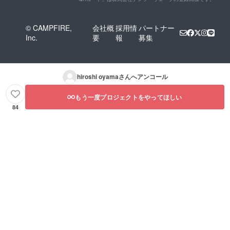
ていま
OF
す！ ④
HOPE
「Beau
※ 直
tiful」
© CAMPFIRE,
会社概
採用情
パートナー
筆サイ
POWER
Inc.
要
報
募集
ン入り
OF
特別限
HOPE
定版 ド
ドリー
リー
ム・
ム・
フィー
hiroshi oyama
さんへアンコール
フィー
ルドの
ルドオ
チャリ
リジナ
もう一度プロジェクトをやってほしい
ティシ
ルCD
ングル
84
ホッ
CD（1,
ピー神
100円の
山さ
品） ド
ん、梶
リー
原徹也
ム・
さんな
フィー
どによ
ルドで
る直筆
スクー
サイン
ルの子
入り特
どもた
別限
ちと12
定！ ド
年間一
リー
緒に
ム・
育った
フィー