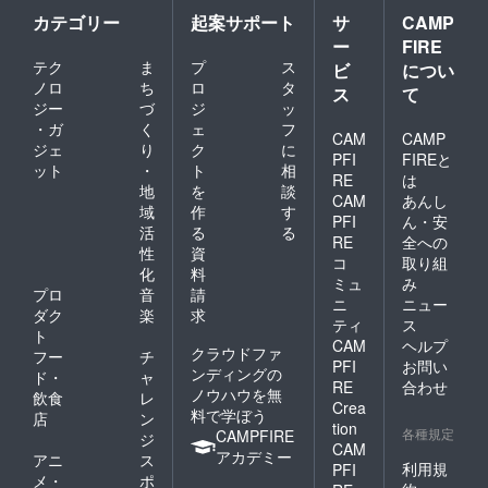
☆
原徹也
ろを込
③「LIV
カテゴリー
起案サポート
サ
CAMP
さん参
めてつ
E FOR
加）
ー
FIRE
くりま
LIVES
「勧善
テク
ま
プ
ス
した。
ビ
につい
」
懲悪は
添加物
ノロ
ち
ロ
タ
POWER
万能な
ス
て
をでき
OF
ジー
づ
ジ
ッ
シナリ
る限り
HOPE
オじゃ
・ガ
く
ェ
フ
抑え、
CAM
CAMP
※ 直
ない
ジェ
り
ク
に
サクサ
筆サイ
PFI
FIREと
（笹野
ット
・
ト
相
ク柔ら
ン入り
みちる
RE
は
かく身
地
を
談
特別限
さん参
CAM
あんし
体にも
定版
域
作
す
加）
PFI
ん・安
優しい
ホッ
「いの
活
る
る
味！ ②
RE
全への
ピー神
ちの
性
資
フィ
コ
取り組
山さ
樹」
化
料
にゃん
ん、梶
（湊雅
ミュ
み
シェ
プロ
音
請
原徹也
史さん
ニ
ニュー
CAMPF
ダク
楽
求
さんな
参加）
ティ
ス
IRE12
どによ
など 全
ト
CAM
ヘルプ
個入り
る直筆
８曲収
クラウドファ
フー
チ
セット
PFI
お問い
サイン
録。 ※
ンディングの
ド・
ャ
ヘーゼ
入りオ
RE
合わせ
送料込
ノウハウを無
飲食
レ
ルナッ
リジナ
み
Crea
料で学ぼう
ツパウ
店
ン
ルCD！
tion
ダーを
各種規定
CAMPFIRE
いもね
ジ
CAM
たっぷ
こ、ド
アカデミー
アニ
ス
りと
利用規
PFI
リーム
メ・
ポ
使った