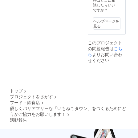
エさん
サポー
」
くった
談したらいい
といも
トやア
POWER
添加物
ですか？
ねこで
レンジ
OF
をでき
働くみ
など）
HOPE
る限り
んなが
梶原徹
ヘルプページを
直筆
抑え、
こころ
也さん
見る
サイン
サクサ
を込め
（ザ・
入り特
ク柔ら
てつく
ブルー
別限定
かく身
りまし
ハー
このプロジェクト
版
体にも
た。 添
ツ） 笹
の問題報告は
こち
（2,200
優しい
加物を
野みち
円以上
ら
よりお問い合わ
味！ ②
できる
るさん
の価値
フィ
限り抑
せください
（東京
の
にゃん
え、サ
少年）
品！）
シェ
クサク
など 多
・「
CAMPF
柔らか
くのプ
Beautif
IRE12
く身体
ロアー
ul」
個入り×
にも優
ティス
POWER
２セッ
しい
トたち
トップ
>
OF
ト ヘー
味！ ②
がここ
プロジェクトをさがす
>
HOPE
ゼル
フィ
ろを一
フード・飲食店
>
シン
ナッツ
にゃん
つにし
グル
優しくバリアフリーな「いもねこタウン」をつくるためにど
パウ
シェ12
て作り
CD（1,
ダーを
うかご協力をお願いします！
>
個入り
上げた
100円の
たっぷ
セット
メッ
活動報告
品）
りと
ヘーゼ
セージ
▽▽▽
使った
ルナッ
アルバ
▽▽▽
香ばし
ツパウ
ム。
▽▽▽
い香り