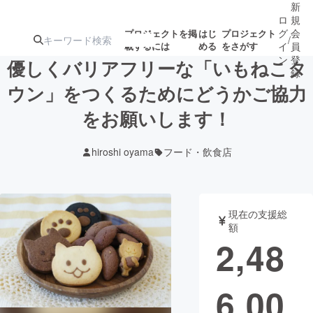
新
ロ
規
グ
会
プロジェクトを掲
はじ
プロジェクト
/
載するには
める
をさがす
イ
員
ン
登
優しくバリアフリーな「いもねこタ
録
ウン」をつくるためにどうかご協力
をお願いします！
人気のプロ
注目のリ
注目の新着プロ
募集終了が近いプ
もうすぐ公開
ジェクト
ターン
ジェクト
ロジェクト
されます
hiroshi oyama
フード・飲食店
アート・写真
音楽
現在の支援総
テクノロジー・ガジェット
ゲーム・サ
額
2,48
映像・映画
書籍・雑誌
6,00
ビジネス・起業
チャレンジ