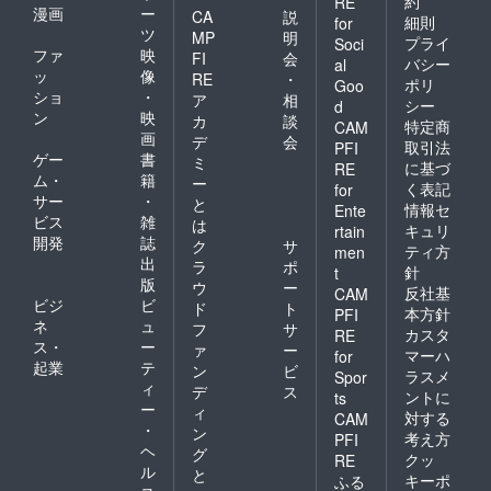
約
フィー
RE
漫画
ー
香ばし
CA
説
ルドの
細則
for
い香り
ツ
スタッ
MP
明
プライ
Soci
のプ
フと
ファ
映
FI
会
バシー
al
レーン
ホッ
ッ
像
RE
・
ポリ
と マス
Goo
ピー神
ショ
・
ア
相
コバド
シー
d
山さん
ン
映
糖を使
カ
談
（吉川
特定商
CAM
用し手
画
デ
会
晃司、
取引法
PFI
をかけ
ゲー
書
布袋寅
ミ
に基づ
RE
た特殊
泰、ア
ム・
籍
ー
く表記
for
製法の
ンジェ
サー
・
と
抹茶味
情報セ
Ente
ラアキ
ビス
雑
は
の組み
などの
キュリ
rtain
開発
誌
合わせ
ク
サ
サポー
ティ方
men
をどう
出
トやア
ラ
ポ
針
t
ぞ！
レンジ
版
ウ
ー
反社基
CAM
フィナ
など）
ビジ
ビ
ド
ト
ンシェ
本方針
PFI
梶原徹
ネ
ュ
フ
サ
ではな
カスタ
也さん
RE
ス・
ー
く、
ァ
ー
（ザ・
マーハ
for
フィ
起業
テ
ブルー
ン
ビ
ラスメ
Spor
にゃん
ハー
ィ
デ
ス
ントに
ts
シェで
ツ） 笹
ー
ィ
対する
す(^_-)-
CAM
野みち
・
ン
☆ ③ 猫
考え方
PFI
るさん
ヘ
ちゃん
グ
（東京
クッ
RE
雑貨 な
ル
と
少年）
キーポ
ふる
かなか