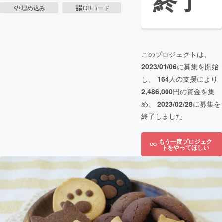
終了
埋め込み
QRコード
このプロジェクトは、
2023/01/06
に募集を開始
し、
164
人の支援により
2,486,000
円の資金を集
め、
2023/02/28
に募集を
終了しました
もう一度プロジェク
トをやってほしい