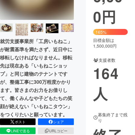
0
円
まちづくり・地域活性化
CAMPFIRE for Social Good
CAMPFIRE Creation
165%
CAMPFIREふるさと納税
machi-ya
コミュニティ
目標金額は
就労支援事業所「工房いもねこ」
1,500,000円
が耐震基準を満たさず、近日中に
移転しなければなりません。移転
支援者数
先は現在ある「いもねこショッ
164
プ」と同じ建物のテナントです
が、整備工事に300万程度かかり
人
ます。皆さまのお力をお借りし
て、働くみんなや子どもたちの笑
顔が絶えない「いもねこタウン」
をつくりたいと願っています。
募集終了まで残
り
ポスト
シェア
LINEで送る
URLコピー