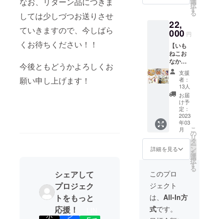
ト
なお、リターン品につきま
選
キーは
択
めに！
（5,500
す
生産が
る
しては少しづつお送りさせ
・いも
円の
追い付
22,
ねこ
品） ・
かない
ていきますので、今しばら
クッ
000
フィ
ことも
円
キー
にゃん
(^^♪ い
くお待ちください！！
【いも
CAMPF
シェ12
もねこ
ねこお
IRE12
個入り
パティ
なか
個セッ
セット
シエさ
今後ともどうかよろしくお
いっぱ
ト
（2,260
んとい
支援
いコー
（5,500
円の
願い申し上げます！
もねこ
者：
ス】 ※
円の
品） ・
13人
で働く
いもね
品） ・
「LIVE
みんな
お届
このす
フィ
FOR
け予
がここ
べてを
にゃん
定：
LIVES
ろを込
詰め込
2023
シェ
」
めてつ
年03
んだお
CAMPF
POWER
くった
こ
月
なか
IRE12
の
OF
６種入
リ
いっぱ
個入り
タ
HOPE
りセッ
ー
い大満
セット
ン
直筆
詳細を見る
ト。 添
を
足の
（2,260
選
サイン
加物を
択
コー
円の
す
入り特
できる
る
ス！ ・
品）×２
別限定
このプロ
シェアして
限り抑
いもね
▽▽▽
版
え、サ
ジェクト
プロジェク
こクッ
▽▽▽
（2,200
クサク
キー
▽▽▽
円以上
は、
All-In方
トをもっと
柔らか
CAMPF
▽ ① い
の価値
く身体
式
です。
応援！
IRE12
LIN
もねこ
の品）
にも優
ポ
シ
個セッ
クッ