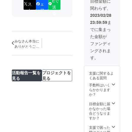
・「
Eで
目標金額に
しい
ス
ェ
ト
キー
Beautif
味！ ②
送
関わらず、
（5,500
CAMPF
ul」
ト
ア
オリジ
る
円の
IREセッ
POWER
2023/02/28
ナル
品）×
ト いも
OF
CD「LI
23:59:59
ま
２ ・
ねこ
HOPE
VE FOR
フィ
クッ
シン
でに集まっ
LIVES
にゃん
キー12
グル
」
た金額が
シェ
個入り
CD（1,
POWER
みなさん本当に
CAMPF
(^^♪ 大
100円の
ファンディ
OF
IRE12
ありがとうござ
好評の
品）
HOPE
ングされま
個入り
いもね
いました！！
▽▽▽
いもね
セット
こクッ
▽▽▽
す。
こ、ド
（2,260
キーは
▽▽▽
リーム
円の
生産が
▽ ① い
フィー
品） ・
追い付
もねこ
ルドの
活動報告一覧を
プロジェクトを
支援に関するよ
猫ちゃ
かない
クッ
スタッ
見る
見る
くある質問
ん雑
こと
キー
フと
貨、い
も！ い
手数料はいく
CAMPF
ホッ
もねこ
もねこ
らかかります
IREセッ
ピー神
オリジ
パティ
か？
ト いも
山さん
ナル
シエさ
ねこ
（吉川
グッズ
んとい
目標金額に届
クッ
晃司、
（5,000
もねこ
かなかった場
キー12
布袋寅
円分）
で働く
合どうなりま
個入り
泰、ア
・
みんな
すか？
(^^ いも
ンジェ
「LIVE
がここ
ねこパ
ラアキ
FOR
ろを込
支援で困った
ティシ
などの
LIVES
めてつ
時はどこに相