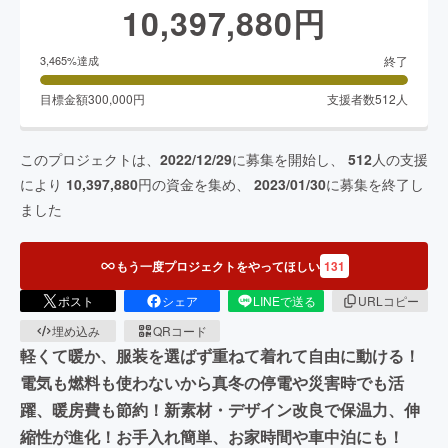
10,397,880
円
終了
3,465
%達成
目標金額
300,000
円
支援者数
512
人
このプロジェクトは、
2022/12/29
に募集を開始し、
512
人の支援
により
10,397,880
円の資金を集め、
2023/01/30
に募集を終了し
ました
もう一度プロジェクトをやってほしい
131
ポスト
シェア
LINEで送る
URLコピー
埋め込み
QRコード
軽くて暖か、服装を選ばず重ねて着れて自由に動ける！
電気も燃料も使わないから真冬の停電や災害時でも活
躍、暖房費も節約！新素材・デザイン改良で保温力、伸
縮性が進化！お手入れ簡単、お家時間や車中泊にも！