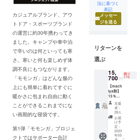
法に基づく
ドア・ス
表記
ポーツ専門
カジュアルブランド、アウ
メッセー
店、ライフ
ジを送る
トドア・スポーツブランド
スタイル
の運営に約30年携わってき
ショップな
どに外遊び
ました。キャンプや車中泊
で使うワク
リターンを
で辛いのは何といっても寒
ワクするア
選ぶ
さ。寒いと何も楽しめず体
イテムや、
心を元気に
調不良にもつながります。
15,
するものを
残り
700
「モモンガ」はどんな服の
172
円
提案してい
【mach
上にも簡単に着れてすぐに
ます。
iya割】
暖かさに包まれ自由に動く
15％オ
フ モ
支援
ことができるこれまでにな
モン
者：
ガ・グ
28人
い画期的な寝袋です。
レー１
お届
枚 「一
け予
般販売
定：
第1弾「モモンガ」プロジェ
価格
2023
年05
18,480
クトではサポーター合計
こ
月