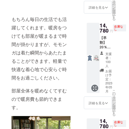
リ
円の
タ
ー
25％オ
ン
詳細を見る
を
フ」
選
択
す
もちろん毎日の生活でも活
る
14,
躍してくれます。暖房をつ
在庫な
780
し
円
けても部屋が暖まるまで時
【早
割】
間が掛かりますが、モモン
20％オ
フ モ
ガは着た瞬間からあたたま
支援
モン
者：
ることができます。軽量で
ガ・グ
100
レー１
人
快適な着心地で心安らぐ時
枚 「一
お届
般販売
け予
間をお過ごしください。
価格
定：
2023
18,480
年05
円の
部屋全体を暖めなくてすむ
こ
月
20％オ
の
リ
フ」
タ
ので暖房費も節約できま
ー
ン
詳細を見る
を
す。
選
択
す
る
14,
在庫な
780
し
円