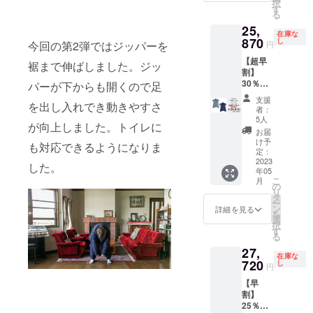
択
フ」
す
る
25,
在庫な
870
し
今回の第2弾ではジッパーを
円
【超早
裾まで伸ばしました。ジッ
割】
30％オ
パーが下からも開くので足
フ モ
支援
を出し入れでき動きやすさ
モンガ
者：
２枚
5人
が向上しました。トイレに
セット
お届
（グ
け予
も対応できるようになりま
レー１
定：
枚、ネ
2023
した。
年05
イビー
こ
月
１枚）
の
リ
「一般
タ
ー
販売価
ン
詳細を見る
を
格
選
択
36,960
す
る
円の
27,
30％オ
在庫な
フ」
720
し
円
【早
割】
25％オ