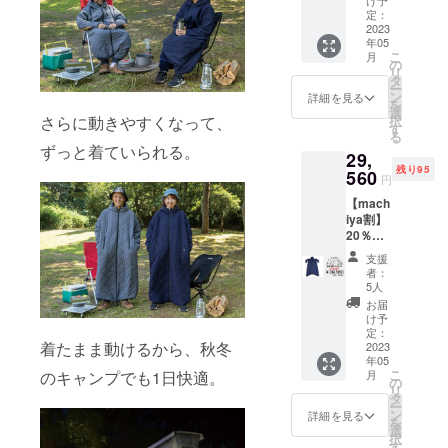
け予
ト 「一
定：
般販売
2023
年05
価格
こ
月
36,960
の
リ
円の
タ
ー
20％オ
ン
詳細を見る
を
フ」
選
さらに動きやすくなって、
択
す
る
ずっと着ていられる。
29,
残り95
560
円
【mach
iya割】
20％オ
フ モ
支援
モン
者：
ガ・ネ
5人
イビー
お届
２枚
け予
セット
定：
着たまま動けるから、秋冬
「一般
2023
年05
販売価
こ
のキャンプでも1日快適。
月
格
の
リ
36,960
タ
ー
円の
ン
詳細を見る
を
20％オ
選
択
フ」
す