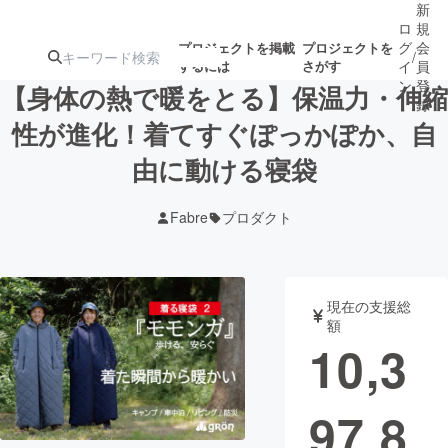
新
ロ
規
グ
会
プロジェクトを掲載
プロジェクトを
/
するには
さがす
イ
員
ン
登
【身体の熱で暖をとる】保温力・伸縮
録
性が進化！着てすぐぽっかぽか、自
由に動ける寝袋
人気のプロ
注目のリ
注目の新着プロ
募集終了が近いプ
もうすぐ公開
ジェクト
ターン
ジェクト
ロジェクト
されます
Fabre
プロダクト
アート・写真
音楽
現在の支援総
テクノロジー・ガジェット
ゲーム・サ
額
10,3
映像・映画
書籍・雑誌
97,8
ビジネス・起業
チャレンジ