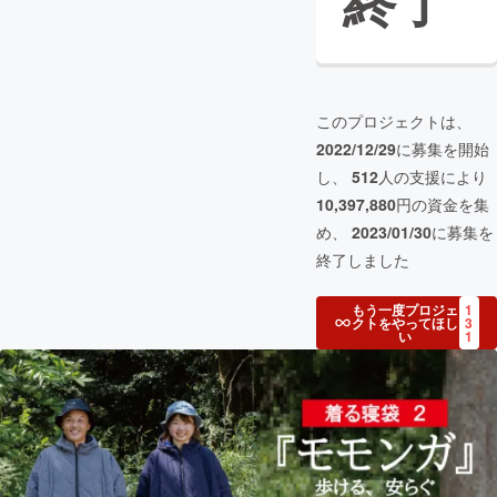
終了
このプロジェクトは、
2022/12/29
に募集を開始
し、
512
人の支援により
10,397,880
円の資金を集
め、
2023/01/30
に募集を
終了しました
もう一度プロジェ
1
クトをやってほし
3
い
1