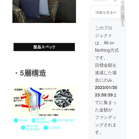
１枚）
の
リ
「一般
タ
ー
販売価
ン
詳細を見る
を
格
選
択
36,960
す
る
円の
このプロ
25％オ
ジェクト
フ」
は、All-or-
Nothing方式
です。
目標金額を
・5層構造
達成した場
合にのみ、
2023/01/30
23:59:59
ま
でに集まっ
た金額が
ファンディ
ングされま
す。