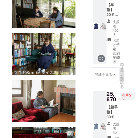
【早
割】
20％オ
フ モ
支援
モン
者：
ガ・ネ
100
イビー
人
１枚
お届
「一般
け予
販売価
定：
2023
格
年05
18,480
こ
月
円の
の
リ
20％オ
タ
ー
フ」
ン
詳細を見る
を
選
択
す
る
25,
在庫な
870
し
円
【超早
割】
30％オ
フ モ
支援
モン
者：
ガ・グ
5人
レー２