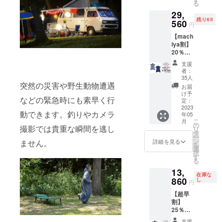
る
29,
残り65
560
円
【mach
iya割】
20％オ
フ モ
支援
モンガ
者：
２枚
35人
セット
突然の災害や野生動物遭遇
お届
（グ
け予
などの緊急時にも素早く行
レー１
定：
枚、ネ
2023
動できます。釣りやカメラ
年05
イビー
こ
月
１枚）
の
撮影では貴重な瞬間を逃し
リ
「一般
タ
ー
販売価
ン
ません。
詳細を見る
を
格
選
択
36,960
す
る
円の
13,
20％オ
在庫な
フ」
860
し
円
【超早
割】
25％オ
フ モ
支援