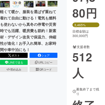
80
円
まちづくり・地域活性化
軽くて暖か、服装を選ばず重ねて
着れて自由に動ける！電気も燃料
CAMPFIRE for Social Good
CAMPFIRE Creation
も使わないから真冬の停電や災害
3,465%
CAMPFIREふるさと納税
machi-ya
コミュニティ
時でも活躍、暖房費も節約！新素
目標金額は
300,000円
材・デザイン改良で保温力、伸縮
性が進化！お手入れ簡単、お家時
支援者数
間や車中泊にも！
512
ポスト
シェア
LINEで送る
URLコピー
人
埋め込み
QRコード
募集終了まで残
り