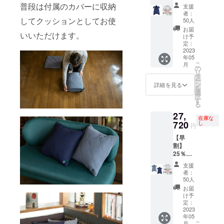
フ モ
普段は付属のカバーに収納
支援
モン
者：
ガ・ネ
してクッションとしてお使
50人
イビー
お届
いいただけます。
２枚
け予
セット
定：
「一般
2023
年05
販売価
こ
月
格
の
リ
36,960
タ
ー
円の
ン
詳細を見る
を
25％オ
選
択
フ」
す
る
27,
在庫な
720
し
円
【早
割】
25％オ
フ モ
支援
モンガ
者：
２枚
50人
セット
お届
（グ
け予
レー１
定：
枚、ネ
2023
年05
イビー
こ
月