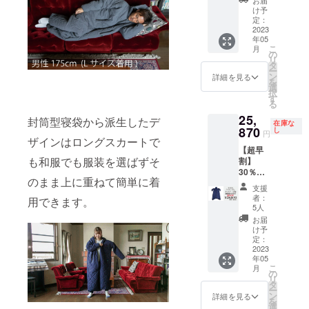
お届
枚セッ
け予
ト 「一
定：
般販売
2023
年05
価格
こ
月
36,960
の
リ
円の
タ
ー
30％オ
ン
詳細を見る
を
フ」
選
択
す
る
25,
封筒型寝袋から派生したデ
在庫な
870
し
円
ザインはロングスカートで
【超早
も和服でも服装を選ばずそ
割】
30％オ
のまま上に重ねて簡単に着
フ モ
支援
モン
者：
用できます。
ガ・ネ
5人
イビー
お届
２枚
け予
セット
定：
「一般
2023
年05
販売価
こ
月
格
の
リ
36,960
タ
ー
円の
ン
詳細を見る
を
30％オ
選