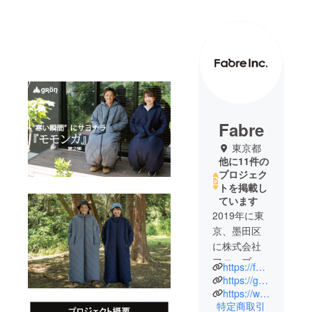
Fabre
東京都
他に11件の
プロジェク
トを掲載し
ています
2019年に東
京、墨田区
に株式会社
ファーブル
https://fabre.co.jp/index.html
を設立。
https://gron.base.ec/
https://www.instagram.com/fabre_ltd
特定商取引
主にアウト