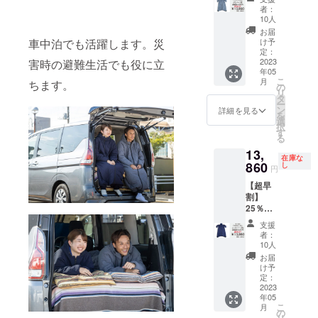
モン
者：
ガ・グ
10人
レー１
お届
枚 「一
車中泊でも活躍します。災
け予
般販売
定：
価格
2023
害時の避難生活でも役に立
年05
18,480
こ
月
ちます。
円の
の
リ
25％オ
タ
ー
フ」
ン
詳細を見る
を
選
択
す
る
13,
在庫な
860
し
円
【超早
割】
25％オ
フ モ
支援
モン
者：
ガ・ネ
10人
イビー
お届
１枚
け予
「一般
定：
販売価
2023
年05
格
こ
月
18,480
の