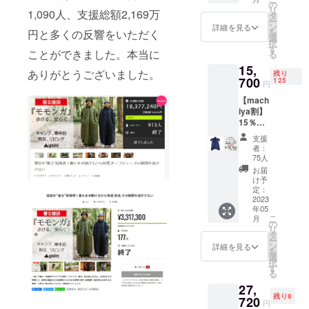
円の
の
リ
1,090人、支援総額2,169万
15％オ
タ
ー
フ」
ン
詳細を見る
を
円と多くの反響をいただく
選
択
す
ことができました。本当に
る
15,
ありがとうございました。
残り
700
125
円
【mach
iya割】
15％オ
フ モ
支援
モン
者：
ガ・ネ
75人
イビー
お届
１枚
け予
「一般
定：
販売価
2023
年05
格
こ
月
18,480
の
リ
円の
タ
ー
15％オ
ン
詳細を見る
を
フ」
選
択
す
る
27,
残り8
720
円