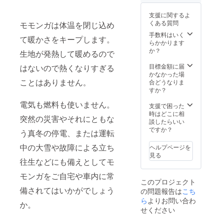
支援に関するよ
くある質問
モモンガは体温を閉じ込め
手数料はいく
て暖かさをキープします。
らかかります
か？
生地が発熱して暖めるので
目標金額に届
はないので熱くなりすぎる
かなかった場
ことはありません。
合どうなりま
すか？
電気も燃料も使いません。
支援で困った
時はどこに相
突然の災害やそれにともな
談したらいい
ですか？
う真冬の停電、または運転
中の大雪や故障による立ち
ヘルプページを
見る
往生などにも備えとしてモ
モンガをご自宅や車内に常
このプロジェクト
備されてはいかがでしょう
の問題報告は
こち
ら
よりお問い合わ
か。
せください