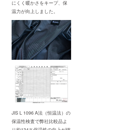
にくく暖かさをキープ、保
温力が向上しました。
JIS L 1096 A法（恒温法）の
保温性検査で弊社比較品よ
り約134％保温性の向上が確