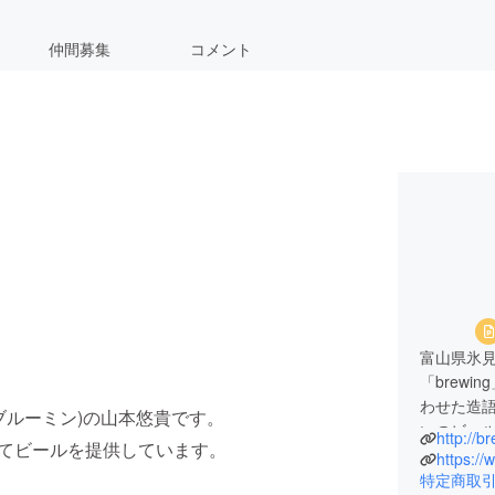
仲間募集
コメント
富山県氷見
「brewi
わせた造
(ブルーミン)の山本悠貴です。
いのビー
http://b
にてビールを提供しています。
2018年
https:/
在は缶ビー
特定商取