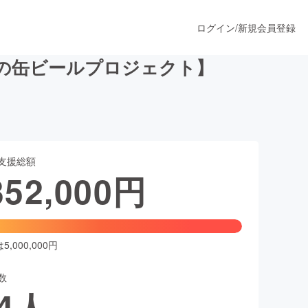
ログイン
/
新規会員登録
の缶ビールプロジェクト】
うすぐ公開されます
支援総額
プロダクト
352,000
円
ファッション
スポーツ
,000,000円
数
ア
ソーシャルグッド
4
人