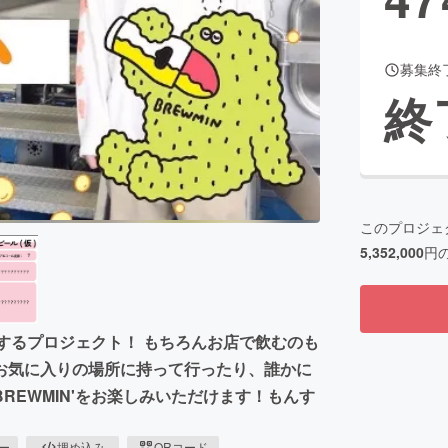
募集終
CAMPFIRE for Social Good
CAMPFIRE Creation
終
CAMPFIREふるさと納税
machi-ya
コミュニティ
このプロジェ
5,352,000
円
入するプロジェクト！ もちろんお店で飲むのも
お気に入りの場所に持って行ったり、誰かに
EWMIN'をお楽しみいただけます！もんす
ピー
埋め込み
QRコード