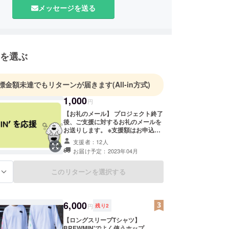
「BREWMIN'総曲輪」でBREWMIN'のビールをお
メッセージを送る
ただけます。
を選ぶ
標金額未達でもリターンが届きます
(All-in方式)
1,000
円
【お礼のメール】 プロジェクト終了
後、ご支援に対するお礼のメールを
お送りします。 ※支援額はお申込み
の際に任意で引き上げが可能です。
支援者：12人
お届け予定：2023年04月
このリターンを選択する
る
6,000
円
残り
2
【ロングスリーブTシャツ】
BREWMIN'でよく使うホップ