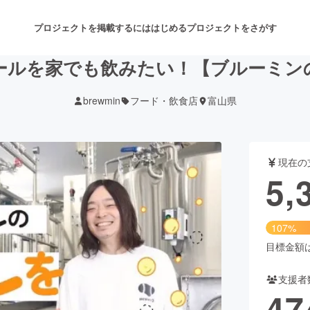
プロジェクトを掲載するには
はじめる
プロジェクトをさがす
ールを家でも飲みたい！【ブルーミン
brewmin
フード・飲食店
富山県
注目のリターン
注目の新着プロジェクト
募集終了が近いプロジェクト
も
現在の
音楽
舞台・パフォーマンス
5,
ゲーム・サービス開発
フード・飲食店
107%
書籍・雑誌出版
アニメ・漫画
目標金額は5
支援者
チャレンジ
ビューティー・ヘルスケ
47