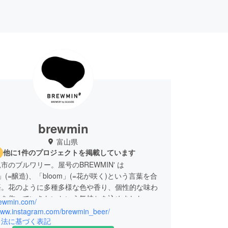
brewmin
富山県
他に1件のプロジェクトを掲載しています
市のブルワリー。屋号のBREWMIN' は
ng」(=醸造)、「bloom」(=花が咲く)という言葉を合
語。花のように多種多様な色や香り、個性的な味わ
ルを作っていきたいという気持ちを込めました。
rewmin.com/
より醸造を開始し、2022年に工場を拡張＆移転。現
/www.instagram.com/brewmin_beer/
ル製造にチャレンジ中。直営店の「Beer Cafe ブ
引法に基づく表記