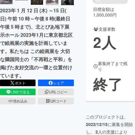
1%
目標金額は
2023年 1 月 12 日 (木) ～15 日(
まちづくり・地域活性化
1,000,000円
日) 午前 10 時～午後 8 時(最終日
午後 5 時まで)、北とぴあ地下展
支援者数
CAMPFIRE for Social Good
CAMPFIRE Creation
示ホール 2023年1月に東京都北区
2
人
CAMPFIREふるさと納税
machi-ya
コミュニティ
で絵画展の実施を計画していま
す。私たちは この絵画展を 大切
な隣国同士の「不再戦と平和」を
募集終了まで残
掲げた友好交流の一環と位置付け
り
ています。
終了
ポスト
シェア
LINEで送る
URLコピー
埋め込み
QRコード
このプロジェクトは、
2022/12/15
に募集を開始
し、
2
人の支援により