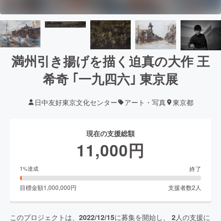
満州引き揚げを描く迫真の大作 王
希奇 ｢一九四六｣ 東京展
日中友好東京文化センター
アート・写真
東京都
現在の支援総額
11,000
円
終了
1
%達成
目標金額
1,000,000
円
支援者数
2
人
このプロジェクトは、
2022/12/15
に募集を開始し、
2
人の支援に