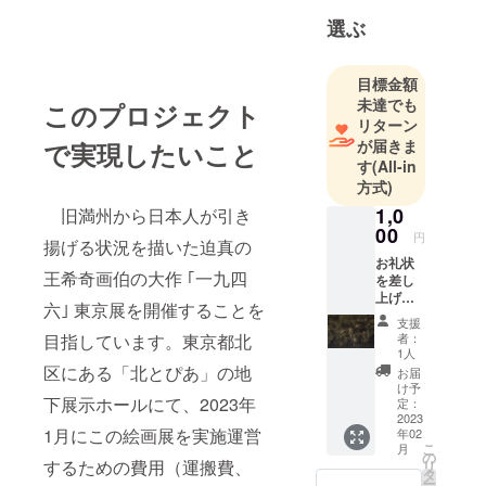
選ぶ
目標金額
未達でも
このプロジェクト
リターン
が届きま
で実現したいこと
す
(All-in
方式)
1,0
旧満州から日本人が引き
00
円
揚げる状況を描いた迫真の
お礼状
王希奇画伯の大作 ｢一九四
を差し
上げま
六｣ 東京展を開催することを
す。
支援
目指しています。東京都北
者：
1人
区にある「北とぴあ」の地
お届
け予
下展示ホールにて、2023年
定：
2023
1月にこの絵画展を実施運営
年02
こ
月
の
するための費用（運搬費、
リ
タ
ー