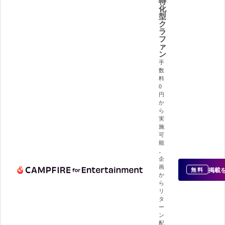
特
化
型
ク
ラ
フ
ァ
ン
手
数
料
0
円
か
ら
実
施
可
能
。
企
画
掲載
無料
か
ら
リ
タ
ー
ン
配