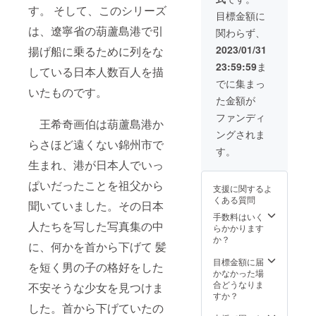
す。 そして、このシリーズ
目標金額に
は、遼寧省の葫蘆島港で引
関わらず、
2023/01/31
揚げ船に乗るために列をな
23:59:59
ま
している日本人数百人を描
でに集まっ
いたものです。
た金額が
ファンディ
王希奇画伯は葫蘆島港か
ングされま
らさほど遠くない錦州市で
す。
生まれ、港が日本人でいっ
ぱいだったことを祖父から
支援に関するよ
くある質問
聞いていました。その日本
手数料はいく
人たちを写した写真集の中
らかかります
か？
に、何かを首から下げて 髪
目標金額に届
を短く男の子の格好をした
かなかった場
合どうなりま
不安そうな少女を見つけま
すか？
した。首から下げていたの