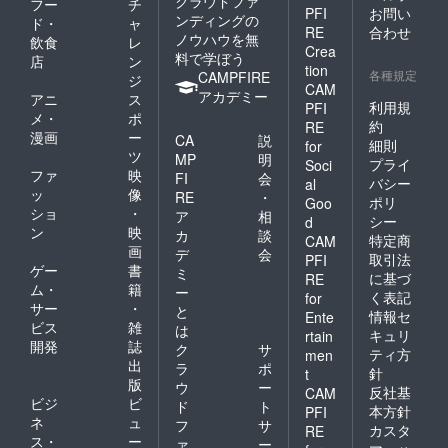
クラウドファ
フー
チ
PFI
お問い
ンディングの
ド・
ャ
RE
合わせ
ノウハウを無
飲食
レ
Crea
料で学ぼう
店
ン
tion
各種規定
CAMPFIRE
ジ
CAM
アカデミー
アニ
ス
利用規
PFI
メ・
ポ
約
RE
漫画
ー
CA
説
細則
for
ツ
MP
明
プライ
Soci
ファ
映
FI
会
バシー
al
ッ
像
RE
・
ポリ
Goo
ショ
・
ア
相
シー
d
ン
映
カ
談
特定商
CAM
画
デ
会
取引法
PFI
ゲー
書
ミ
に基づ
RE
ム・
籍
ー
く表記
for
サー
・
と
情報セ
Ente
ビス
雑
は
キュリ
rtain
開発
誌
ク
サ
ティ方
men
出
ラ
ポ
針
t
版
ウ
ー
反社基
CAM
ビジ
ビ
ド
ト
本方針
PFI
ネ
ュ
フ
サ
カスタ
RE
ス・
ー
ァ
ー