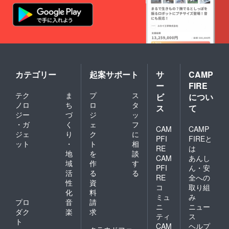
カテゴリー
起案サポート
サ
CAMP
ー
FIRE
テク
ま
プ
ス
ビ
につい
ノロ
ち
ロ
タ
ス
て
ジー
づ
ジ
ッ
・ガ
く
ェ
フ
CAM
CAMP
ジェ
り
ク
に
PFI
FIREと
ット
・
ト
相
RE
は
地
を
談
CAM
あんし
域
作
す
PFI
ん・安
活
る
る
RE
全への
性
資
コ
取り組
化
料
ミュ
み
プロ
音
請
ニ
ニュー
ダク
楽
求
ティ
ス
ト
CAM
ヘルプ