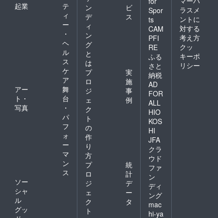
マーハ
for
起業
テ
ン
ビ
ラスメ
Spor
ィ
デ
ス
ントに
ts
ー
ィ
対する
CAM
・
ン
考え方
PFI
ヘ
グ
クッ
RE
ル
と
キーポ
ふる
ス
は
リシー
さと
ケ
プ
実
納税
ア
ロ
施
AD
アー
舞
ジ
事
FOR
ト・
台
ェ
例
ALL
写真
・
ク
HIO
パ
ト
KOS
フ
の
HI
ォ
作
JFA
ー
り
クラ
マ
方
ウド
ン
プ
統
ファ
ス
ロ
計
ン
ソー
ジ
デ
ディ
シャ
ェ
ー
ング
ル
ク
タ
mac
グッ
ト
hi-ya