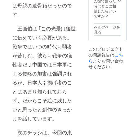
支援で困った
は母親の遺骨箱だったので
時はどこに相
談したらいい
す。
ですか？
ヘルプページを
王画伯は ｢この光景は後世
見る
に伝えていく必要がある。
戦争ではいつの時代も弱者
このプロジェクト
の問題報告は
こち
が苦しむ。彼らも戦争の犠
ら
よりお問い合わ
牲者だ ｣ 中国では日本軍に
せください
よる侵略の加害は強調され
るが、日本人引揚げ者のこ
とはあまり知られておら
ず、だからこそ絵に残した
いと思ったと創作のきっか
けを話しています。
次のチラシは、今回の東