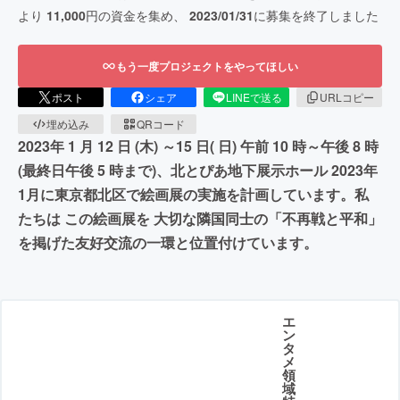
より
11,000
円の資金を集め、
2023/01/31
に募集を終了しました
もう一度プロジェクトをやってほしい
ポスト
シェア
LINEで送る
URLコピー
埋め込み
QRコード
2023年 1 月 12 日 (木) ～15 日( 日) 午前 10 時～午後 8 時
(最終日午後 5 時まで)、北とぴあ地下展示ホール 2023年
1月に東京都北区で絵画展の実施を計画しています。私
たちは この絵画展を 大切な隣国同士の「不再戦と平和」
を掲げた友好交流の一環と位置付けています。
エ
ン
タ
メ
領
域