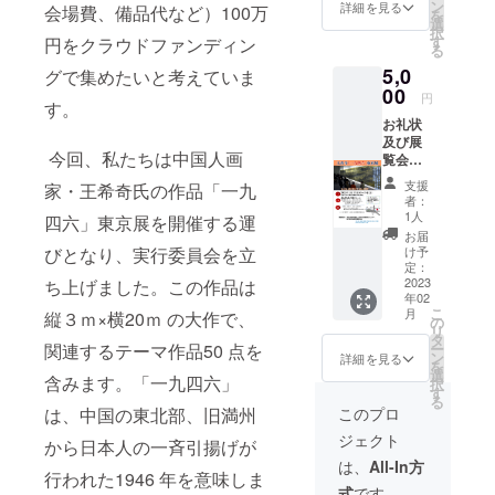
ン
詳細を見る
会場費、備品代など）100万
を
選
択
す
円をクラウドファンディン
る
5,0
グで集めたいと考えていま
00
円
す。
お礼状
及び展
今回、私たちは中国人画
覧会の
報告書
支援
家・王希奇氏の作品「一九
を差し
者：
上げま
1人
四六」東京展を開催する運
す。
お届
びとなり、実行委員会を立
け予
定：
2023
ち上げました。この作品は
年02
こ
月
縦３ｍ×横20ｍ の大作で、
の
リ
タ
関連するテーマ作品50 点を
ー
ン
詳細を見る
を
選
含みます。「一九四六」
択
す
る
は、中国の東北部、旧満州
このプロ
ジェクト
から日本人の一斉引揚げが
は、
All-In方
行われた1946 年を意味しま
式
です。