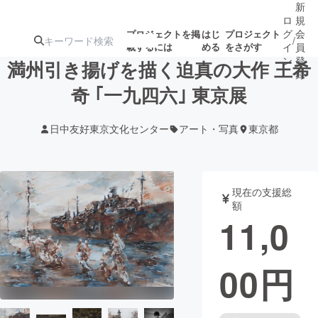
新
ロ
規
グ
会
プロジェクトを掲
はじ
プロジェクト
/
載するには
める
をさがす
イ
員
ン
登
満州引き揚げを描く迫真の大作 王希
録
奇 ｢一九四六｣ 東京展
人気のプロ
注目のリ
注目の新着プロ
募集終了が近いプ
もうすぐ公開
日中友好東京文化センター
アート・写真
東京都
ジェクト
ターン
ジェクト
ロジェクト
されます
アート・写真
音楽
現在の支援総
額
11,0
テクノロジー・ガジェット
ゲーム・サ
00
円
映像・映画
書籍・雑誌
ビジネス・起業
チャレンジ