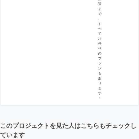
送
ま
で
、
す
べ
て
お
任
せ
の
プ
ラ
ン
も
あ
り
ま
す
！
このプロジェクトを見た人はこちらもチェックし
ています