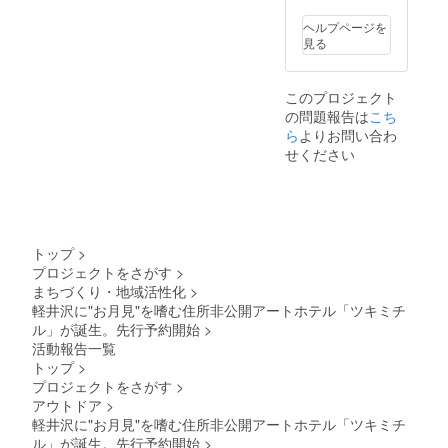
クイン
けま
分まで
す。 そ
ヘルプページを
※サウ
のた
見る
ナ・
め、複
BBQは
数人で
別料金
のチー
このプロジェクト
となり
ムビル
の問題報告は
こち
ます。
ディン
グや、
ら
よりお問い合わ
リモー
せください
トワー
クにも
お使い
いただ
けま
す。 法
トップ
>
人とし
プロジェクトをさがす
>
ての購
まちづくり・地域活性化
>
入も可
能で
軽井沢に"お月見"を嗜む住所非公開アートホテル「ツキミチ
す。 平
ル」が誕生。先行予約開始
>
日・土
活動報告一覧
日祝問
トップ
>
わず ※
プロジェクトをさがす
>
有効期
アウトドア
>
限：24
年3月末
軽井沢に"お月見"を嗜む住所非公開アートホテル「ツキミチ
日
ル」が誕生。先行予約開始
>