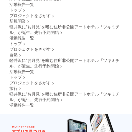
チェッ
活動報告一覧
クイン
トップ
>
分まで
プロジェクトをさがす
>
※サウ
ナ・
新規開業
>
BBQは
軽井沢に"お月見"を嗜む住所非公開アートホテル「ツキミチ
別料金
ル」が誕生。先行予約開始
>
となり
活動報告一覧
ます。
トップ
>
プロジェクトをさがす
>
自然
>
軽井沢に"お月見"を嗜む住所非公開アートホテル「ツキミチ
ル」が誕生。先行予約開始
>
活動報告一覧
トップ
>
プロジェクトをさがす
>
旅行
>
軽井沢に"お月見"を嗜む住所非公開アートホテル「ツキミチ
ル」が誕生。先行予約開始
>
活動報告一覧