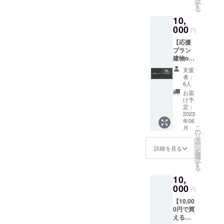
択
https://tsukimichill.snack.chill
箱（8個
い。 掲
す
富久屋（ https://wagashi-
る
入り）
載期
nn.com/snack/tsukimechill_t
10,
fukuya.com/index.html ）さ
をクー
間：23
ル便で
000
年6月〜
op※記念セールのご予約は
円
ま謹製の、ツキミチル特製
お届け
を予定
【応援
しま
キャンセル不可となりま
掲載方
お月見団子8個入りをクール
プラン
す。 モ
法：文
す。ご了承ください。この
建物or
チモチ
字のみ
便でお届けいたします。箱
サウナ
の大福
※支援
支援
度は、ツキミチルをご支
にお名
にはツキミチルのロゴ入り
の生地
時、必
者：
前刻
に爽や
ず備考
6人
援・ご協力をいただき、誠
特製のし紙をかけさせてい
印】 建
かなレ
欄に掲
お届
物（or
モン汁
にありがとうございます。
載を希
け予
ただきます。※発送は23年7
サウ
を加え
定：
望され
引き続き、皆様からの期待
ナ）に
2023
た餡を
るお名
月頃を予定また、宿泊クー
年06
支援者
包んで
前をご
こ
にお答えできるようツキミ
月
のお名
ポンをメールまで追ってお
いま
の
記入く
リ
前（個
す。フ
タ
ださ
チルスタッフ一同尽力させ
ー
送りさせていだきます。ぜ
人）を
レッ
ン
い。
詳細を見る
を
刻印
シュな
選
ていただきます。ツキミチ
ひとも、ツキミチルの魅力
択
し、ご
酸味が
す
る
ルに関してのご意見やご感
支援に
広がる
を手軽に味わえる、特製お
10,
対する
新しい
想があれば、どうぞ気軽に
お礼の
000
月見団子をご賞味くださ
和菓子
円
メッ
です。
ご連絡ください。引き続
い。最後にツキミチルのプ
【10,00
セージ
ぜひ、
0円で買
をメー
お月見
き、ツキミチルをどうぞよ
ロジェクトを応援していた
える割
ルにて
しなが