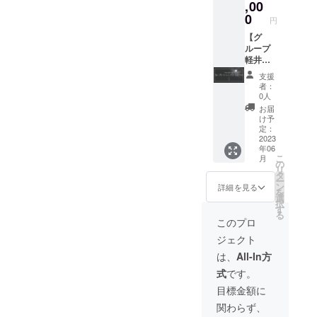
枚で最
ウド
オープ
,00
大8名様
ファン
ン後、
0
円
までご
ディン
グルー
宿泊い
グ以降
プでの
【グ
ただけ
では予
宿泊に
ループ
ます。
定して
ご利用
軽井沢
平日・
おりま
いただ
ワー
支援
土日祝
せん。
ける
ケー
者：
問わず
最大
CAMPF
ション
0人
※有効期
149,600
IRE限定
プラ
お届
限：24
円オフ
の先行
ン 6泊
け予
年3月末
のた
特別宿
7日 最
定：
日
め、大
泊券で
大8名ま
2023
年06
チェッ
変お得
す。 こ
で宿泊
こ
月
クイン
な宿泊
こまで
可能】
の
リ
分まで
券と
の割引
ツキミ
タ
ー
※サウ
なって
価格で
チルの
ン
詳細を見る
を
ナ・
おりま
の宿泊
施設で6
選
択
BBQは
す。 こ
券の販
泊7日の
す
る
別料金
ちらの
売は、
ワー
このプロ
となり
宿泊券1
本クラ
ケー
ジェクト
ます。
枚で最
ウド
ション
大8名様
ファン
を行
は、
All-In方
までご
ディン
なって
式
です。
宿泊い
グ以降
いただ
ただけ
では予
ける特
目標金額に
ます。
定して
別プラ
関わらず、
平日・
おりま
ンで