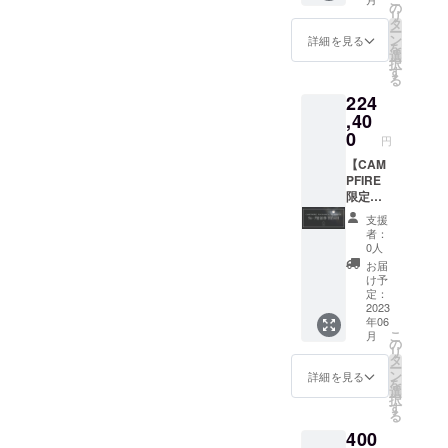
こまで
大
名を正
の
リ
の割引
149,600
式名称
タ
ー
価格で
円オ
でご記
ン
詳細を見る
を
の宿泊
フ】 ツ
入くだ
選
択
券の販
キミチ
さい。
す
る
売は、
ルのグ
224
本クラ
ランド
ウド
オープ
,40
ファン
ン後、
0
円
ディン
グルー
グ以降
プでの
【CAM
では予
宿泊に
PFIRE
定して
ご利用
限定先
おりま
いただ
行グ
支援
せん。
ける
ループ
者：
最大
CAMPF
宿泊
0人
66,000
IRE限定
券 3泊
お届
円オフ
の先行
4日 8
け予
のた
特別宿
名まで
定：
め、大
泊券で
宿泊可
2023
年06
変お得
す。 こ
能 最
こ
月
な宿泊
こまで
大
の
リ
券と
の割引
237,600
タ
ー
なって
価格で
円オ
ン
詳細を見る
を
おりま
の宿泊
フ】 ツ
選
択
す。 こ
券の販
キミチ
す
る
ちらの
売は、
ルのグ
400
宿泊券1
本クラ
ランド