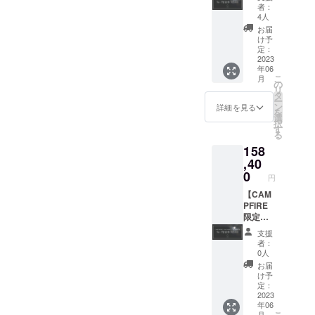
ループ
ご送付
ループ
者：
宿泊
させて
で1枚の
4人
券 1泊
いただ
み利用
お届
2日 8
きま
可能 ※
け予
名まで
す。 そ
定：
有効期
宿泊可
2023
のほか
限：24
年06
能 最
のリ
年3月末
こ
月
大
ターン
の
日
リ
66,000
はござ
タ
チェッ
ー
円オ
いませ
ン
クイン
詳細を見る
を
フ】 ツ
んので
選
分まで
択
キミチ
ご注意
す
る
ルのグ
くださ
158
ランド
い。 掲
オープ
,40
載期
ン後、
間：23
0
円
グルー
年6月〜
プでの
【CAM
を予定
宿泊に
PFIRE
掲載方
ご利用
限定先
法：文
いただ
行グ
字のみ
支援
ける
ループ
※支援
者：
CAMPF
宿泊
時、必
0人
IRE限定
券 2泊
ず備考
お届
の先行
3日 8
欄に掲
け予
特別宿
名まで
載を希
定：
泊券で
宿泊可
2023
望され
年06
す。 こ
能 最
る企業
こ
月