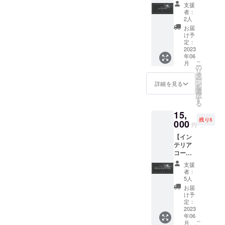
引クー
ろしくお願いいたします。
ご送付
らご賞
だいている皆様、誠にあり
支援
ポン
させて
味くだ
者：
中島
15,000
いただ
がとうございます。現在は
さい。
2人
円分】
きま
東松山
お届
工事も6割方が完了し、プロ
ツキミ
す。 そ
富久屋
け予
チルの
のほか
定：
（
ジェクトメンバー一同、7月
グラン
2023
のリ
https://
年06
ドオー
ターン
wagash
のグランドオープンに向け
こ
月
プン
はござ
の
i-
リ
後、そ
いませ
タ
て鋭意準備中です。クラウ
fukuya.
ー
のまま
んので
ン
com/ind
詳細を見る
を
ドファンディングが終了し
宿泊代
ご注意
選
ex.html
択
金の割
くださ
す
）のレ
る
ても、引き続きツキミチル
引にお
い。 掲
モン大
15,
使いい
載期
福にツ
をどうぞよろしくお願いい
残り5
ただけ
000
間：23
キミチ
円
るクー
年6月〜
たします。ここまでお読み
ルオリ
【イン
ポンで
を予定
ジナル
テリア
いただきありがとうござい
す。 こ
掲載方
ロゴ入
コー
ちらの
法：文
りのし
ました。
ディ
クーポ
字のみ
紙をか
支援
ネー
ン一枚
※支援
けてお
者：
ター荒
で
時、必
5人
届けい
井詩万
15,000
ず備考
たしま
お届
＆建築
円分を
欄に掲
け予
す。 梱
士齊藤
割引い
定：
載を希
包・発
絵美と
2023
ただけ
望され
送作業
年06
めぐる
ます。
るお名
は富久
こ
月