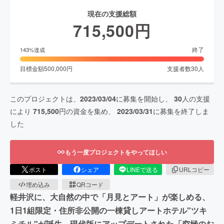
現在の支援総額
715,500
円
終了
143
%達成
目標金額
500,000
円
支援者数
30
人
このプロジェクトは、
2023/03/04
に募集を開始し、
30
人の支援
により
715,500
円の資金を集め、
2023/03/31
に募集を終了しま
した
もう一度プロジェクトをやってほしい
ポスト
シェア
LINEで送る
URLコピー
埋め込み
QRコード
軽井沢に、大自然の中で「月見とアート」が楽しめる、
1日1組限定・住所非公開の一棟貸しアートホテル"ツキ
ミチル"が誕生。現代版にアップデートされた「究極のお