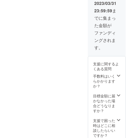
土日祝
せん。
す。 近
2023/03/31
問わず
最大
くには
23:59:59
ま
※有効期
237,600
スー
限：24
円オフ
パーや
でに集まっ
年3月末
のた
観光施
た金額が
日
め、大
設も多
チェッ
変お得
数あ
ファンディ
クイン
な宿泊
り、息
ングされま
分まで
券と
抜きし
※サウ
なって
ながら
す。
ナ・
おりま
非日常
BBQは
す。 こ
な空間
別料金
ちらの
で快適
支援に関するよ
となり
宿泊券1
にワー
くある質問
ます。
枚で最
ケー
大8名様
ション
手数料はいく
までご
を行
らかかります
宿泊い
なって
か？
ただけ
いただ
ます。
けま
目標金額に届
平日・
す。 こ
かなかった場
土日祝
ちらの
合どうなりま
問わず
リター
すか？
※有効期
ン1つで
限：24
最大8名
支援で困った
年3月末
様まで
時はどこに相
日
ご宿泊
談したらいい
チェッ
いただ
ですか？