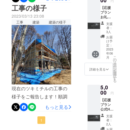
00
一弾とし
円
を大切なお仲間・ご友人へ
げさまで、ツキミチルのク
工事の様子
て、心身と
【応援
SNS等でのシェアをお願い
ラウドファンディングが最
プラン
もに満たさ
2023/03/13 23:08
お礼の
できますと幸いです。「月
終日を迎えました。そし
れる空間・
メッ
工事
建築
建築の様子
支援
とココロが、満ちるトコ
セー
体験を提供
て、3/24には目標金額を達
者：
ジ】 ご
3人
するための
ロ。」というコンセプトを
成することができました。
支援に
お届
貸別荘事業
対する
け予
より多くの方々へ味わって
ご支援いただいた皆様、誠
お礼の
定：
をスター
メッ
2023
いただくことができれば、
にありがとうございま
ト。
年06
セージ
こ
月
我々にとってこれ以上の喜
をメー
の
す！！達成の際に活動報告
リ
ルにて
タ
まずは軽井
びはございません。ツキミ
ー
などでご連絡ができず申し
ご送付
ン
詳細を見る
沢の御代田
を
させて
選
チルInstagram：
択
訳ありませんでした。そし
いただ
町に、大自
す
る
きま
https://www.instagram.com/t
然の中で
て現在は、NEXTゴールとし
5,0
す。 そ
現在のツキミチルの工事の
「月見と
sukimechill/ツキミチル公式
のほか
00
て【100万円】を設定させて
円
様子をご報告します！順調
のリ
アート」が
Twitter：
【応援
いただいております。もっ
ターン
楽しめる、
に工事も進んでおり、先日
プラン
はござ
もっと見る
https://twitter.com/tsukimechi
と多くの方へツキミチルの
公式HP
住所非公開
いませ
サッシと玄関ドアが入りま
にお名
んので
llツキミチルのグランドオー
のアートホ
支援
魅力を知っていただきた
前掲
ご注意
した。サウナとお月見デッ
者：
1
テル"ツキミ
プンは2023年7月3日を予定
載】 ツ
くださ
2人
い、という想いのもと試行
キミチ
キの設計も着実に進んでお
い。
チル"を誕生
お届