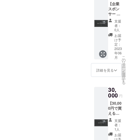
ネー
宿泊に
【企業
ポンで
ター荒
つきグ
スポン
す。 こ
井詩
ループ
サー HP
ちらの
万、建
で1枚の
に企業
クーポ
築士齊
支援
み利用
名掲
ン一枚
藤絵美
者：
可能 ※
載】 ツ
で
の監修
0人
有効期
キミチ
35,000
した、
お届
限：24
ルの公
円分を
こだわ
け予
年3月末
式HPへ
割引い
定：
りに満
日
支援者
2023
ただけ
ちた内
チェッ
年06
のお名
ます。
装・イ
クイン
こ
月
前（企
追っ
の
ンテリ
分まで
リ
業名）
て、
タ
ア・施
ー
を掲載
メール
ン
設への
詳細を見る
を
し、ご
アドレ
選
こだわ
択
支援に
スへ
す
りを荒
る
対する
クーポ
井詩
30,
お礼の
ンをお
万、齊
メッ
000
届けい
藤絵美
円
セージ
たしま
本人の
【30,00
をメー
す。 ※1
立ち合
0円で買
ルにて
回の宿
い解説
える割
ご送付
泊につ
のもと
引クー
させて
きグ
ご内覧
支援
ポン
いただ
ループ
いただ
者：
50,000
きま
で1枚の
1人
けま
円分】
す。 そ
み利用
す。 内
お届
ツキミ
のほか
可能 ※
け予