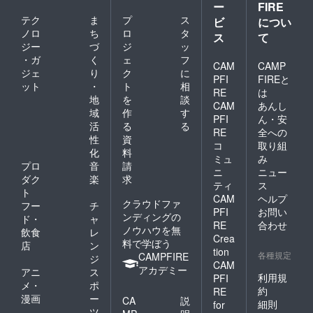
ー
FIRE
テク
ま
プ
ス
ビ
につい
ノロ
ち
ロ
タ
ス
て
ジー
づ
ジ
ッ
・ガ
く
ェ
フ
CAM
CAMP
ジェ
り
ク
に
PFI
FIREと
ット
・
ト
相
RE
は
地
を
談
CAM
あんし
域
作
す
PFI
ん・安
活
る
る
RE
全への
性
資
コ
取り組
化
料
ミュ
み
プロ
音
請
ニ
ニュー
ダク
楽
求
ティ
ス
ト
CAM
ヘルプ
クラウドファ
フー
チ
PFI
お問い
ンディングの
ド・
ャ
RE
合わせ
ノウハウを無
飲食
レ
Crea
料で学ぼう
店
ン
tion
各種規定
CAMPFIRE
ジ
CAM
アカデミー
アニ
ス
利用規
PFI
メ・
ポ
約
RE
漫画
ー
CA
説
細則
for
ツ