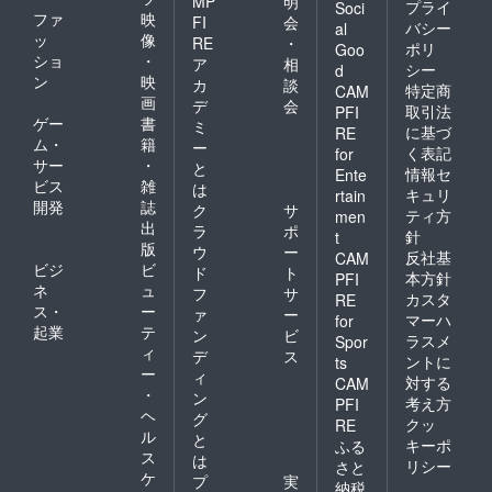
MP
明
プライ
Soci
ファ
映
FI
会
バシー
al
ッ
像
RE
・
ポリ
Goo
ショ
・
ア
相
シー
d
ン
映
カ
談
特定商
CAM
画
デ
会
取引法
PFI
ゲー
書
ミ
に基づ
RE
ム・
籍
ー
く表記
for
サー
・
と
情報セ
Ente
ビス
雑
は
キュリ
rtain
開発
誌
ク
サ
ティ方
men
出
ラ
ポ
針
t
版
ウ
ー
反社基
CAM
ビジ
ビ
ド
ト
本方針
PFI
ネ
ュ
フ
サ
カスタ
RE
ス・
ー
ァ
ー
マーハ
for
起業
テ
ン
ビ
ラスメ
Spor
ィ
デ
ス
ントに
ts
ー
ィ
対する
CAM
・
ン
考え方
PFI
ヘ
グ
クッ
RE
ル
と
キーポ
ふる
ス
は
リシー
さと
ケ
プ
実
納税