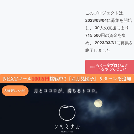
このプロジェクトは、
2023/03/04
に募集を開始
し、
30
人の支援により
715,500
円の資金を集
め、
2023/03/31
に募集を
終了しました
もう一度プロジェク
トをやってほしい