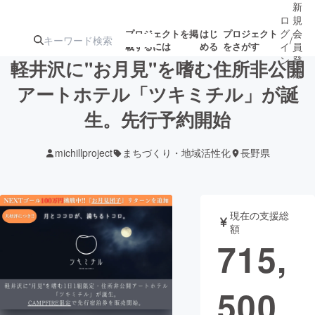
新
ロ
規
グ
会
プロジェクトを掲
はじ
プロジェクト
/
載するには
める
をさがす
イ
員
ン
登
軽井沢に"お月見"を嗜む住所非公開
録
アートホテル「ツキミチル」が誕
生。先行予約開始
人気のプロ
注目のリ
注目の新着プロ
募集終了が近いプ
もうすぐ公開
ジェクト
ターン
ジェクト
ロジェクト
されます
michillproject
まちづくり・地域活性化
長野県
アート・写真
音楽
現在の支援総
テクノロジー・ガジェット
ゲーム・サ
額
715,
映像・映画
書籍・雑誌
500
ビジネス・起業
チャレンジ