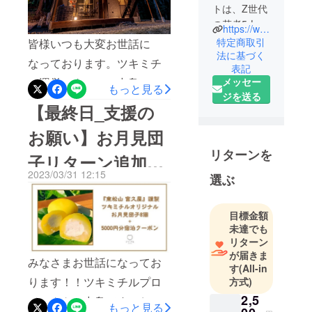
トは、Z世代
の若者5人
https://www.instagram.com/tsukimechill/
と、建築・
特定商取引
皆様いつも大変お世話に
内装・イン
法に基づく
なっております。ツキミチ
表記
テリアのプ
ル運営スタッフの中島で
メッセー
ロたちが立
もっと見る
ジを送る
ち上げた
す。■ツキミチル完成のご報
【最終日_支援の
「人間関係
告皆様のご支援・ご協力の
を深め・楽
お願い】お月見団
おかげで、この度「ツキミ
しめる瞬間
リターンを
子リターン追加の
チル」が無事完成したこと
を作り出
2023/03/31 12:15
し、世の中
選ぶ
をご報告いたします。工事
お知らせとこれま
の希望を増
も非常にスムーズに進み、
でのお礼
やす」こと
目標金額
大きなトラブルもなく完成
をミッショ
未達でも
に至ることができました。
ンとする企
リターン
画集団で
が届きま
この場をお借りして、皆様
みなさまお世話になってお
す
(All-in
す。
に改めてお礼申し上げま
ります！！ツキミチルプロ
方式)
す。ぜひとも、ツキミチル
2,5
その企画第
ジェクトの中島です。おか
もっと見る