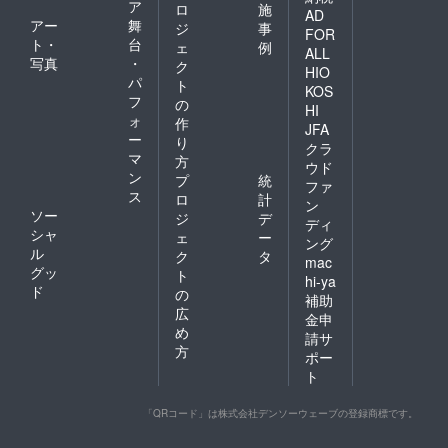
ア
ロ
施
AD
アー
舞
ジ
事
FOR
ト・
台
ェ
例
ALL
写真
・
ク
HIO
パ
ト
KOS
フ
の
HI
ォ
作
JFA
ー
り
クラ
マ
方
ウド
ン
プ
統
ファ
ス
ロ
計
ン
ソー
ジ
デ
ディ
シャ
ェ
ー
ング
ル
ク
タ
mac
グッ
ト
hi-ya
ド
の
補助
広
金申
め
請サ
方
ポー
ト
「QRコード」は株式会社デンソーウェーブの登録商標です。