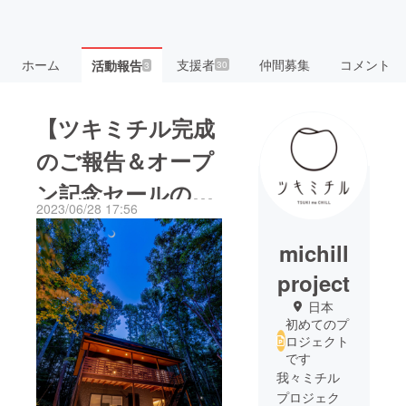
ホーム
支援者
仲間募集
コメント
活動報告
30
3
【ツキミチル完成
のご報告＆オープ
ン記念セールのお
2023/06/28 17:56
知らせ】
michill
project
日本
初めてのプ
ロジェクト
です
我々ミチル
プロジェク