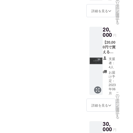
内覧会
追っ
の
前をご
屋様が
リ
＋食事
て、
タ
記入く
行いま
ー
会ご招
メール
ン
ださ
詳細を見る
す。 送
を
待（23
アドレ
選
い。
料込
択
年6月24
スへ
す
み。 ま
る
日限
クーポ
た、ツ
20,
定）】
ンをお
キミチ
ツキミ
000
届けい
ルのグ
円
チルの
たしま
ランド
【20,00
プレ
す。 ※1
オープ
0円で買
オープ
回の宿
ン後、
える割
ン期間
泊につ
そのま
引クー
（23年6
きグ
ま宿泊
支援
ポン
月24日
ループ
者：
代金の
35,000
を予
で1枚の
4人
割引に
円分】
定）に
み利用
お届
お使い
ツキミ
行われ
可能 ※
け予
いただ
チルの
る予定
定：
有効期
ける
グラン
2023
のプレ
限：24
クーポ
年06
ドオー
内覧ツ
年3月末
ン5,000
こ
月
プン
アーへ
の
日
円分1枚
リ
後、そ
ご参加
タ
チェッ
をメー
ー
のまま
いただ
ン
クイン
詳細を見る
ルアド
を
宿泊代
けま
選
分まで
レスへ
択
金の割
す。 イ
す
お届け
る
引にお
ンテリ
いたし
30,
使いい
アコー
ます。
ただけ
000
ディ
円
※1回の
るクー