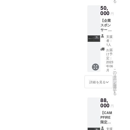
交通費
る
引にお
クーポ
は別途
50,
使いい
ンをお
発生い
ただけ
000
届けい
円
たしま
るクー
たしま
す。 ※
【企業
ポンで
す。 ※1
日程は
スポン
す。 こ
回の宿
23年6月
サー 建
ちらの
泊につ
24日を
物orサ
クーポ
きグ
支援
予定し
ウナに
ン一枚
ループ
者：
ており
企業名
で
で1枚の
1人
ます。
刻印】
65,000
み利用
お届
建物
円分を
可能 ※
け予
（orサ
割引い
定：
有効期
ウナ）
2023
ただけ
限：24
年06
に支援
ます。
年3月末
こ
月
者のお
追っ
の
日
リ
名前
て、
タ
チェッ
ー
（企業
メール
ン
クイン
詳細を見る
を
名）を
アドレ
選
分まで
択
刻印
スへ
す
る
し、ご
クーポ
88,
支援に
ンをお
対する
000
届けい
円
お礼の
たしま
【CAM
メッ
す。 ※1
PFIRE
セージ
回の宿
限定先
をメー
泊につ
行グ
ルにて
きグ
支援