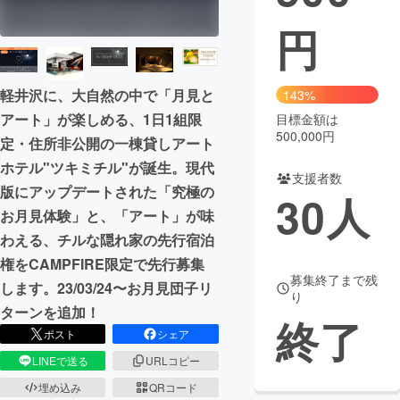
円
まちづくり・地域活性化
CAMPFIRE for Social Good
CAMPFIRE Creation
軽井沢に、大自然の中で「月見と
143%
CAMPFIREふるさと納税
machi-ya
コミュニティ
アート」が楽しめる、1日1組限
目標金額は
500,000円
定・住所非公開の一棟貸しアート
ホテル"ツキミチル"が誕生。現代
支援者数
版にアップデートされた「究極の
30
人
お月見体験」と、「アート」が味
わえる、チルな隠れ家の先行宿泊
権をCAMPFIRE限定で先行募集
募集終了まで残
します。23/03/24〜お月見団子リ
り
ターンを追加！
終了
ポスト
シェア
LINEで送る
URLコピー
埋め込み
QRコード