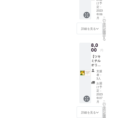
しております。■オープン記
ルの公
錯誤を繰り返し、その中で
け予
させます。
ります。CAMPFIREでの限
式HPに
定：
念セールのお知らせツキミ
「宿泊券は高価で手が出に
支援者
2023
定割引宿泊券は3月31日まで
年06
のお名
チルはグランドオープンに
くい」というお声もいただ
こ
月
前（個
の
の購入となります。ぜひお
リ
伴い【オープン記念セー
人）を
タ
きました。そこで更にお手
ー
刻印
早めにお買い求めください
ン
詳細を見る
を
ル】を開催いたします。8月
し、ご
頃に、ツキミチルでのお月
選
択
ませ。
支援に
す
31日までにご予約画面から
る
見を楽しんでいただくため
対する
8,0
お礼の
クーポンコード
の新たなリターンを追加す
メッ
00
円
『mechill40』を入力しご予
セージ
る必要があると考え、こち
【ツキ
をメー
約を完了いただくことで、
ミチル
ルにて
らをどうにかご用意いたし
オリジ
ご送付
宿泊料金をなんと総額
ました。最終日間近となっ
ナルお
させて
支援
月見団
いただ
40％OFFでご利用いただけ
者：
てしまいましたが、ぜひと
子＋
きま
3人
5000円
ます。是非ともこの機会
す。 そ
お届
もお楽しみいだけますと幸
分宿泊
のほか
け予
に、ツキミチルを大切なお
クーポ
のリ
定：
いです。追加されたリター
ン】 ツ
2023
ターン
仲間・ご友人と共にご利用
年07
ンは【ツキミチル特製お月
キミチ
はござ
こ
月
ルオリ
いませ
の
ください。ツキミチル予約
リ
見団子+5,000円分宿泊クー
ジナル
んので
タ
ー
のお月
サイト：
ご注意
ン
詳細を見る
ポン】となります。東松山
を
見団子1
くださ
選