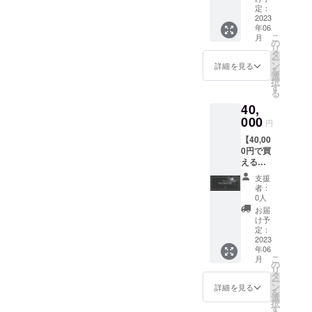
覧の後
チルの
のリ
定：
有効期
は軽井
グラン
2023
ターン
限：24
沢にて
年06
ドオー
はござ
年3月末
荒井詩
こ
月
プン
いませ
の
日
万、齊
リ
後、そ
んので
タ
チェッ
藤絵美
ー
のまま
ご注意
ン
クイン
詳細を見る
含めの
を
宿泊代
くださ
選
分まで
お食事
択
金の割
い。 掲
す
会も予
る
引にお
載期
定して
40,
使いい
間：23
おりま
ただけ
000
年6月〜
す。 ※
円
るクー
を予定
こちら
【40,00
ポンで
掲載方
のイベ
0円で買
す。 こ
法：文
ントは
える割
ちらの
字のみ
日帰り
引クー
クーポ
※支援
イベン
支援
ポン
ン一枚
時、必
者：
トとな
65,000
で
ず備考
0人
りま
円分】
50,000
欄に掲
お届
す。サ
ツキミ
円分を
載を希
け予
ウナや
チルの
割引い
定：
望され
宿泊は
グラン
2023
ただけ
る企業
ご利用
年06
ドオー
ます。
名を正
いただ
こ
月
プン
追っ
の
式名称
けませ
リ
後、そ
て、
タ
でご記
ん。 ※
ー
のまま
メール
ン
入くだ
詳細を見る
食事会
を
宿泊代
アドレ
選
さい。
料金・
択
金の割
スへ
す