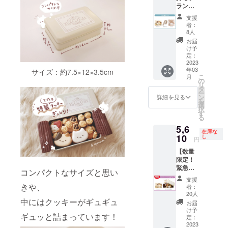
ラン】
）と送
備考欄
・サン
料770円
記入後
支援
キュー
を含ん
の宛名
者：
レター
でおり
変更は
8人
・マス
ます
不可と
お届
キング
なって
け予
テープ
定：
おりま
・ハン
2023
す。 画
年03
カチ 画
サイズ：約7.5×12×3.5cm
像はイ
こ
月
像はイ
の
メージ
リ
メージ
タ
です。
ー
です。
ン
金額に
詳細を見る
を
金額に
選
は消費
択
は消費
す
税
る
税
（10%
5,6
（10%
）と送
在庫な
）と送
10
し
料770円
円
料550円
を含ん
【数量
を含ん
でおり
限定！
でおり
ます
緊急追
ます
コンパクトなサイズと思い
加】
支援
【ねこ
きや、
者：
ぶとん
20人
クッ
中にはクッキーがギュギュ
お届
キー缶
け予
ギュッと詰まっています！
プラ
定：
ン】 ・
2023