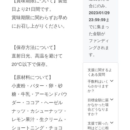
【賞味期限について】製造
ます
合にのみ、
日より21日間です。
2023/01/29
賞味期限に関わらずお早め
23:59:59
ま
にお召し上がりください。
でに集まっ
た金額が
ファンディ
【保存方法について】
ングされま
す。
直射日光、高温を避けて
20℃以下で保存。
支援に関するよ
くある質問
【原材料について】
手数料はいく
小麦粉・バター・卵・砂
らかかります
か？
糖・牛乳・アーモンドパウ
目標金額に届
ダー・ココア・ヘーゼル
かなかった場
合どうなりま
ナッツ・カシューナッツ・
すか？
レモン果汁・生クリーム・
支援で困った
ショートニング・チョコ
時はどこに相