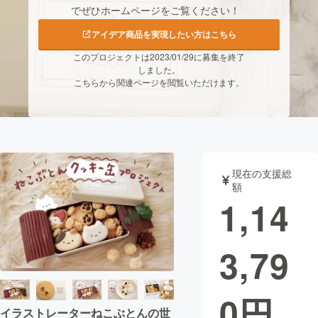
でぜひホームページをご覧ください！
まちづくり・地域活性化
アイデア商品を実現したい方はこちら
このプロジェクトは2023/01/29に募集を終了
CAMPFIRE for Social Good
しました。
CAMPFIRE Creation
こちらから関連ページを閲覧いただけます。
CAMPFIREふるさと納税
machi-ya
コミュニティ
現在の支援総
額
1,14
3,79
0
円
イラストレーターねこぶとんの世