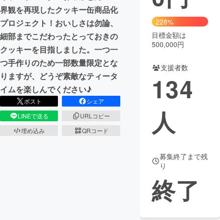
界観を再現したクッキー缶商品化
228%
プロジェクト！おいしさは勿論、
目標金額は
細部までこだわったとっておきの
500,000円
クッキーを目指しました。一つ一
つ手作りのため一部数量限定とな
支援者数
りますが、どうぞ素敵なティータ
134
イムを楽しんでください♪
ポスト
シェア
人
LINEで送る
URLコピー
埋め込み
QRコード
募集終了まで残
り
終了