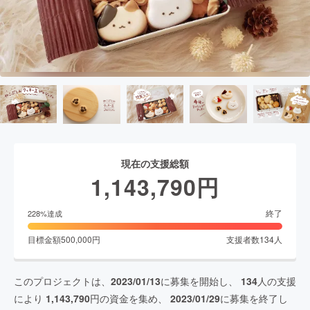
現在の支援総額
1,143,790
円
終了
228
%達成
目標金額
500,000
円
支援者数
134
人
このプロジェクトは、
2023/01/13
に募集を開始し、
134
人の支援
により
1,143,790
円の資金を集め、
2023/01/29
に募集を終了し