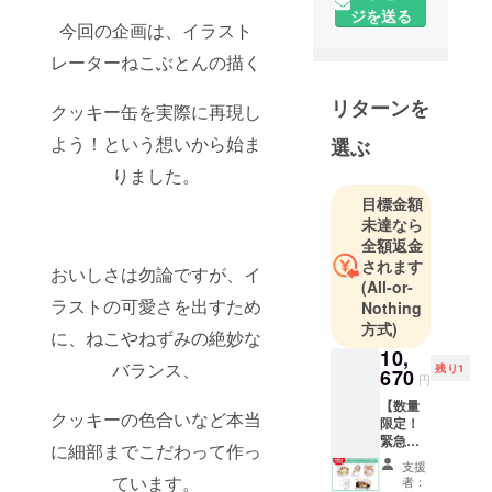
チームで
ジを送る
今回の企画は、イラスト
す。
クラウド
レーターねこぶとんの描く
ファンディ
ングでの商
リターンを
クッキー缶を実際に再現し
品化実現を
よう！という想いから始ま
選ぶ
目指して、
りました。
クリエイ
ターとのコ
目標金額
未達なら
ラボ企画や
全額返金
自社オリジ
されます
おいしさは勿論ですが、イ
ナルのアイ
(All-or-
テム企画を
ラストの可愛さを出すため
Nothing
行ってま
方式)
に、ねこやねずみの絶妙な
す。
10,
バランス、
残り1
670
円
◾️営業日のご
【数量
クッキーの色合いなど本当
案内
限定！
緊急追
営業時間：
に細部までこだわって作っ
加】
平日 10:00〜
支援
【ねこ
ています。
者：
18:00 (土日