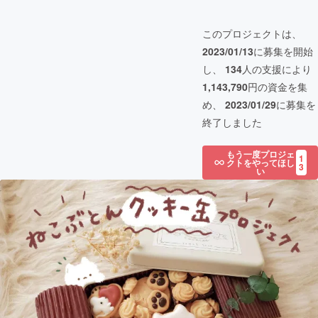
このプロジェクトは、
2023/01/13
に募集を開始
し、
134
人の支援により
1,143,790
円の資金を集
め、
2023/01/29
に募集を
終了しました
もう一度プロジェ
1
クトをやってほし
3
い