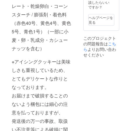
談したらいい
レート・乾燥卵白・コーン
ですか？
スターチ / 膨張剤・着色料
ヘルプページを
（赤色40号、黄色4号、黄色
見る
5号、青色1号）（一部に小
このプロジェクト
麦・卵・乳成分・カシュー
の問題報告は
こち
ナッツを含む）
ら
よりお問い合わ
せください
※アイシングクッキーは美味
しさも重視しているため、
とてもデリケートな作りと
なっております。
お届けまで破損することの
ないよう梱包には細心の注
意を払っておりますが、
発送後の万一の事故、取扱
い不注意等による破損に関