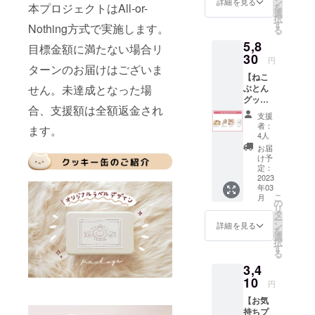
額には
ン
詳細を見る
本プロジェクトはAll-or-
を
しては、プ
マグ
消費税
選
択
カップ
（10%
ライバシー
す
Nothing方式で実施します。
る
・クッ
）と送
ポリシーに
5,8
キー缶
料770円
目標金額に満たない場合リ
準じて管理
（クッ
30
を含ん
円
キー説
ターンのお届けはございま
でおり
させていた
【ねこ
明書付
ます
だきます。
ぶとん
せん。未達成となった場
き） ・
グッズ
直筆色
合、支援額は全額返金され
プラ
紙 ●必
支援
ン】 ・
ず備考
者：
ます。
サン
欄に、
4人
キュー
色紙に
お届
レター
入れる
け予
・マス
宛名を
定：
キング
2023
ご記入
年03
テープ
くださ
こ
月
・ハン
い。 ●
の
リ
カチ ・
宛名の
タ
ー
マグ
必要が
ン
詳細を見る
を
カップ
ない場
選
択
画像は
合は必
す
る
イメー
要なし
3,4
ジで
とご記
す。 金
10
入くだ
円
額には
さい。
【お気
消費税
●恐縮で
持ちプ
（10%
すが、