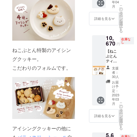
年04
サン
こ
月
キュー
の
リ
レター
タ
ー
・クッ
ン
詳細を見る
を
キー缶
選
択
（クッ
す
る
キー説
10,
明書付
在庫な
き） ※4
670
し
円
月発送
ねこぶとん特製のアイシン
【ねこ
となり
ぶとん
ます。
グクッキー。
ティー
画像は
タイム
イメー
こだわりのフォルムです。
支援
プラ
ジで
者：
ン】 ・
す。 金
30人
サン
額には
お届
キュー
消費税
け予
レター
（10%
定：
・マス
2023
）と送
年03
キング
料770円
こ
月
テープ
を含ん
の
リ
・ハン
でおり
タ
ー
カチ ・
ます
ン
詳細を見る
を
マグ
選
択
カップ
す
アイシングクッキーの他に
る
・クッ
5,6
キー缶
在庫な