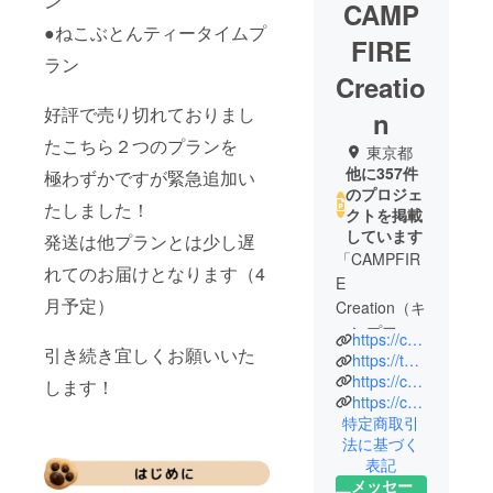
ン
CAMP
●ねこぶとんティータイムプ
FIRE
ラン
Creatio
好評で売り切れておりまし
n
たこちら２つのプランを
東京都
他に357件
極わずかですが緊急追加い
のプロジェ
たしました！
クトを掲載
しています
発送は他プランとは少し遅
「CAMPFIR
れてのお届けとなります（4
E
月予定）
Creation（キ
ャンプファ
https://camp-fire.jp/creation
引き続き宜しくお願いいた
イヤー クリ
https://twitter.com/CF_Creation
エーショ
https://camp-fire.jp/privacy
します！
https://camp-fire.jp/inquiries
ン）」は、
特定商取引
株式会社
法に基づく
CAMPFIRE
表記
の商品企画
メッセー