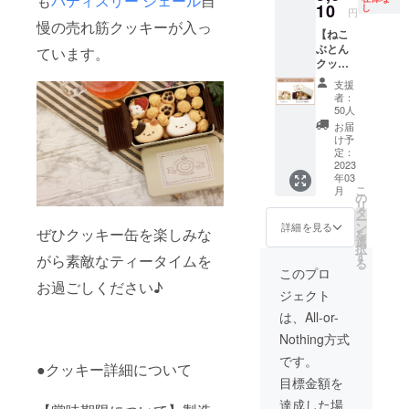
も
パティスリー シェール
自
（クッ
10
し
円
キー説
慢の売れ筋クッキーが入っ
【ねこ
明書付
ぶとん
き） 画
ています。
クッ
像はイ
キー缶
メージ
支援
プラ
です。
者：
ン】 ・
金額に
50人
サン
は消費
お届
キュー
税
け予
レター
（10%
定：
・クッ
2023
）と送
年03
キー缶
料770円
こ
月
（クッ
を含ん
の
リ
キー説
でおり
タ
ー
明書付
ます
ン
詳細を見る
ぜひクッキー缶を楽しみな
を
き） 画
選
択
像はイ
す
がら素敵なティータイムを
る
メージ
このプロ
です。
お過ごしください♪
ジェクト
金額に
は消費
は、All-or-
税
Nothing方式
（10%
）と送
です。
●クッキー詳細について
料770円
目標金額を
を含ん
でおり
達成した場