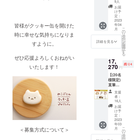
ぶとん
9人
ティー
祝、年末年
お届
タイム
け予
始除く)
プラ
定：
※お問い合わ
ン】 ・
2023
年04
皆様がクッキー缶を開けた
サン
せから3営業
こ
月
キュー
の
日以内にご
リ
時に幸せな気持ちになりま
レター
タ
ー
・マス
返信させて
ン
詳細を見る
すように。
を
キング
選
いただきま
択
テープ
す
る
す。
・ハン
ぜひ応援よろしくおねがい
17,
カチ ・
※ ご質問に
残り4
マグ
270
いたします！
円
よってはお
カップ
【(20名
応えできか
・クッ
様限定)
キー缶
ねる場合も
直筆色
（クッ
ございま
紙付き
キー説
支援
プラ
明書付
す。
者：
ン】 ・
き） ※4
16人
サン
月発送
お届
◾️ プライバ
キュー
となり
け予
レター
ます。
定：
シーポリ
・マス
2023
画像は
シー
年03
キング
イメー
こ
月
＜募集方式について＞
テープ
お問い合わ
ジで
の
リ
・ハン
す。 金
タ
せ内容に関
ー
カチ ・