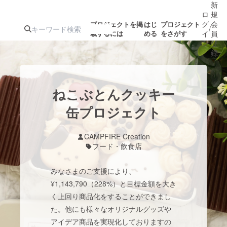
新
ロ
規
グ
会
プロジェクトを掲
はじ
プロジェクト
/
載するには
める
をさがす
イ
員
ン
登
録
人気のプロ
注目のリ
注目の新着プロ
募集終了が近いプ
もうすぐ公開
ねこぶとんクッキー
ジェクト
ターン
ジェクト
ロジェクト
されます
缶プロジェクト
アート・写真
音楽
CAMPFIRE Creation
フード・飲食店
テクノロジー・ガジェット
ゲーム・サ
みなさまのご支援により、
¥1,143,790（228%）と目標金額を大き
映像・映画
書籍・雑誌
く上回り商品化をすることができまし
た。他にも様々なオリジナルグッズや
ビジネス・起業
チャレンジ
アイデア商品を実現化しておりますの