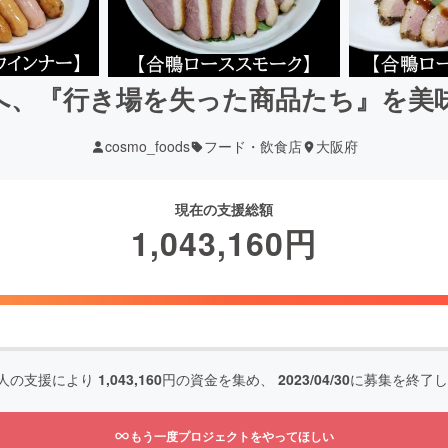
へ、『行き場を失った商品たち』を美
cosmo_foods
フード・飲食店
大阪府
現在の支援総額
1,043,160
円
人の支援により
1,043,160
円の資金を集め、
2023/04/30
に募集を終了し
もう一度プロジェクトをやってほしい