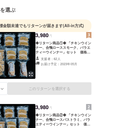
を選ぶ
標金額未達でもリターンが届きます
(All-in方式)
3,980
円
◆リターン商品①◆ 「チキンウイン
ナー、合鴨ローススモーク、バラエ
ティーウインナー」セット 価格：
3,980円 【内容量】 ・チキンウイ
支援者：62人
ンナー 1㎏×1パック ・合鴨
お届け予定：2023年05月
ローススモーク 200g×2パッ
ク ・バラエティーウインナー
100g×5パック 【保存方法】
・-18℃以下で保存してください。
【賞味期限】 ・チキンウイン
このリターンを選択する
ナー 2023年7月3日、12月8
る
日、12月9日 ・合鴨ローススモー
ク 2024年4月6～26日 ・バラ
エティーウインナー 2024年3月23
3,980
日、4月30日、5月1日、5月2日 ※賞
円
味期限に関しては、上記に記載され
◆リターン商品②◆ 「チキンウイン
ているどれかになります。 ※配送準
ナー、合鴨ロースパストラミ、バラ
備してく順番で変わります。予めご
エティーウインナー」セット 価
了承ください。