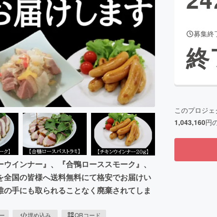
募集終
CAMPFIRE for Social Good
CAMPFIRE Creation
終
CAMPFIREふるさと納税
machi-ya
コミュニティ
このプロジェ
1,043,160
円
ーウインナー』、『合鴨ローススモーク』、
を全国の皆様へ送料無料にて格安でお届けい
誰の手にも取られることなく廃棄されてしま
ピー
埋め込み
QRコード