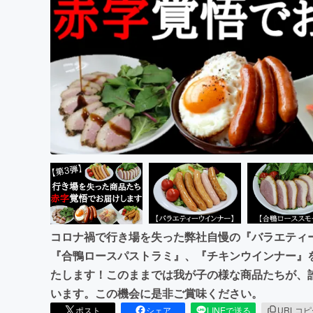
まちづくり・地域活性化
コロナ禍で行き場を失った弊社自慢の『バラエティ
『合鴨ロースパストラミ』、『チキンウインナー』
たします！このままでは我が子の様な商品たちが、
います。この機会に是非ご賞味ください。
ポスト
シェア
LINEで送る
URLコ