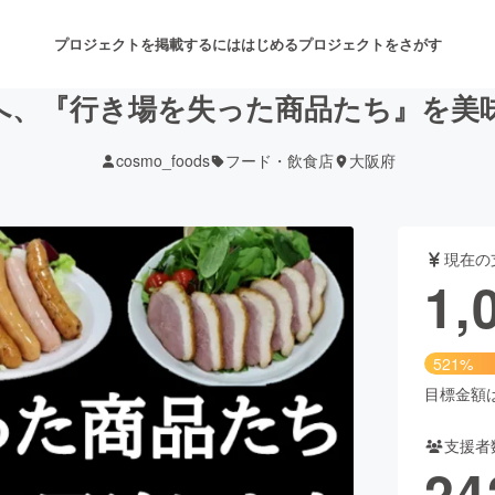
プロジェクトを掲載するには
はじめる
プロジェクトをさがす
へ、『行き場を失った商品たち』を美
cosmo_foods
フード・飲食店
大阪府
注目のリターン
注目の新着プロジェクト
募集終了が近いプロジェクト
も
現在の
音楽
舞台・パフォーマンス
1,
ゲーム・サービス開発
フード・飲食店
521%
書籍・雑誌出版
アニメ・漫画
目標金額は2
支援者
チャレンジ
ビューティー・ヘルスケ
24