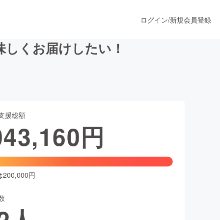
ログイン
/
新規会員登録
味しくお届けしたい！
うすぐ公開されます
支援総額
プロダクト
043,160
円
ファッション
スポーツ
00,000円
数
ア
ソーシャルグッド
2
人