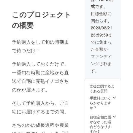
500g
土市走
下で保
式
です。
（目
潟町993
存 製造
安：14
このプロジェクト
者：園
目標金額に
～20
村苺園
関わらず、
粒） 賞
園村竹
の概要
味期
識 熊本
2023/02/21
限：配
県宇土
23:59:59
ま
送日か
市走潟
ら約3日
予約購入をして旬の時期ま
町993
でに集まっ
(なるべ
た金額が
で待つだけ！
くお早
めにお
ファンディ
召し上
予約購入しておくだけで、
ングされま
がり下
さい) 保
す。
一番旬な時期に産地から直
存方
法：冷
送で自宅に完熟イチゴさち
蔵にて
支援に関するよ
保管 製
のかが届きます。
くある質問
造者：
園村苺
手数料はいく
園 〒
そして予約購入から、ご自
らかかります
869-
か？
宅にお届けするまでの間、
0404 熊
本県宇
目標金額に届
土市走
かなかった場
さちのかの成長過程や農業
潟町993
合どうなりま
すか？