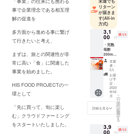
「事業」の往来にも携わる
未達でも
リターン
事で企業理念である相互理
が届きま
解の促進を
す
(All-in
方式)
3,1
多方面から進める事に繋げ
残り3
00
円
て行きたいと考え、
・完熟
苺酢
まずは、旅との関連性が非
200mlx
2本 ・
支援
常に高い「食」に関連した
生産者
者：
レポー
2人
事業を始めました。
ト 5
お届
セット
け予
限定の
定：
HIS FOOD PROJECTの一
割引価
2023
年03
格で
環として
こ
月
す。送
の
リ
料1,430
タ
ー
「先に買って、旬に楽し
円込
ン
詳細を見る
を
み。 名
選
む」クラウドファーミング
択
称：完
す
る
熟苺酢
をスタートいたしました。
3,9
原材
残り2
料：果
00
円