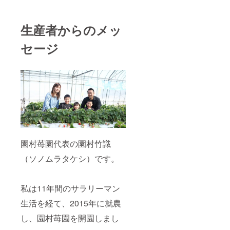
生産者からのメッ
セージ
園村苺園代表の園村竹識
（ソノムラタケシ）です。
私は11年間のサラリーマン
生活を経て、2015年に就農
し、園村苺園を開園しまし