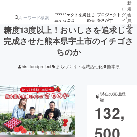
新
ロ
規
グ
会
プロジェクトを掲
はじ
プロジェクト
/
載するには
める
をさがす
イ
員
ン
登
糖度13度以上！おいしさを追求して
録
完成させた熊本県宇土市のイチゴさ
ちのか
人気のプロ
注目のリ
注目の新着プロ
募集終了が近いプ
もうすぐ公開
ジェクト
ターン
ジェクト
ロジェクト
されます
his_foodproject
まちづくり・地域活性化
熊本県
アート・写真
音楽
現在の支援総
テクノロジー・ガジェット
ゲーム・サ
額
132,
映像・映画
書籍・雑誌
500
ビジネス・起業
チャレンジ