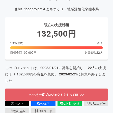
his_foodproject
まちづくり・地域活性化
熊本県
現在の支援総額
132,500
円
終了
132
%達成
目標金額
100,000
円
支援者数
22
人
このプロジェクトは、
2023/01/21
に募集を開始し、
22
人の支援
により
132,500
円の資金を集め、
2023/02/21
に募集を終了しま
した
もう一度プロジェクトをやってほしい
ポスト
シェア
LINEで送る
URLコピー
埋め込み
QRコード