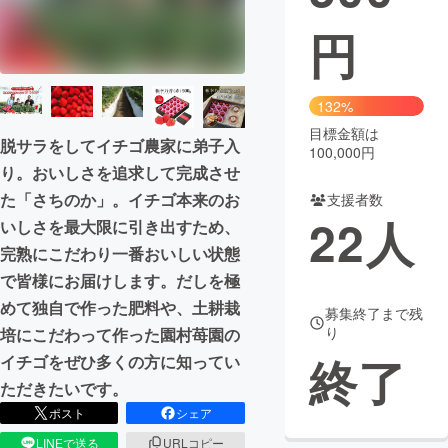
円
まちづくり・地域活性化
CAMPFIRE for Social Good
CAMPFIRE Creation
132%
CAMPFIREふるさと納税
machi-ya
コミュニティ
目標金額は
脱サラをしてイチゴ農家に弟子入
100,000円
り。おいしさを追求して完成させ
た「さちのか」。イチゴ本来のお
支援者数
22
人
いしさを最大限に引き出すため、
完熟にこだわり一番おいしい状態
で皆様にお届けします。だしを極
めて独自で作った肥料や、土耕栽
募集終了まで残
り
培にこだわって作った園村苺園の
終了
イチゴをぜひ多くの方に知ってい
ただきたいです。
ポスト
シェア
LINEで送る
URLコピー