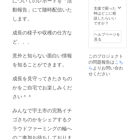
についてのレポートを「活
支援で困った
動報告」にて随時配信いた
時はどこに相
します。
談したらいい
ですか？
成長の様子や収穫の仕方な
ヘルプページを
見る
ど、、、
意外と知らない面白い情報
このプロジェクト
の問題報告は
こち
を知ることができます。
ら
よりお問い合わ
せください
成長を見守ってきたさちの
かをご自宅でお楽しみくだ
さい＾＾
みんなで宇土市の完熟イチ
ゴさちのかをシェアするク
ラウドファーミングの輪へ
のご参加お待ちしておりま