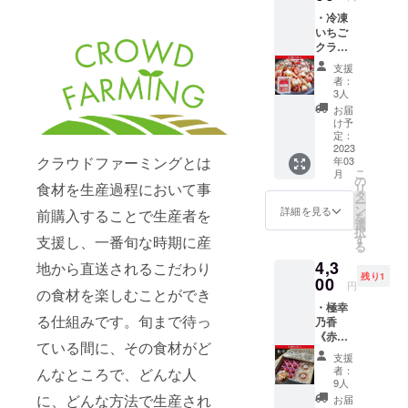
実酢
・冷凍
（りん
いちご
ご）、
クラッ
砂糖、
シュタ
いちご
支援
イプ
（熊本
者：
「ぷち
産さち
3人
苺」
のか）
お届
500g×2
内容
け予
袋 ・生
量：
定：
産者レ
2023
200mlx
クラウドファーミングとは
年03
ポート
2本 賞
こ
月
5セット
味期
の
食材を生産過程において事
リ
限定の
限：未
タ
ー
割引価
開封状
ン
詳細を見る
前購入することで生産者を
を
格で
態で製
選
択
す。送
造日よ
す
支援し、一番旬な時期に産
る
料1,650
り1年
4,3
円込
地から直送されるこだわり
（詳細
残り1
み。 名
00
な日付
円
の食材を楽しむことができ
称：冷
はラベ
・極幸
凍いち
ルに記
る仕組みです。旬まで待っ
乃香
ご ク
載） 保
《赤》
ラッ
存方
ている間に、その食材がど
250g＋
シュタ
法：直
支援
バタ苺
イプ
射日
者：
んなところで、どんな人
（生）
「ぷち
光、高
9人
100g ・
苺」 原
に、どんな方法で生産され
温多湿
お届