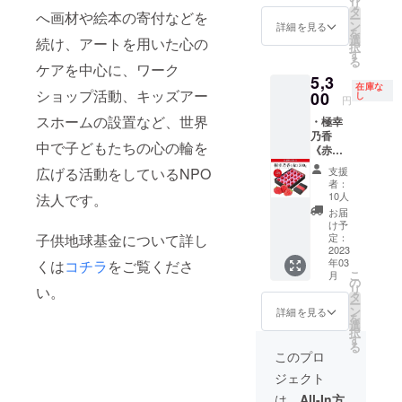
リ
《赤》
存方
タ
本県宇
へ画材や絵本の寄付などを
ー
内容
法：冷
ン
土市走
詳細を見る
を
量：
蔵にて
選
潟町993
続け、アートを用いた心の
択
500g
保管 製
す
る
（目
ケアを中心に、ワーク
造者：
5,3
安：14
園村苺
在庫な
ショップ活動、キッズアー
～20
00
園 〒
し
円
粒） 賞
869-
スホームの設置など、世界
・極幸
味期
0404 熊
乃香
限：配
本県宇
中で子どもたちの心の輪を
《赤》
送日か
土市走
500g ・
ら約3日
潟町993
広げる活動をしているNPO
支援
生産者
(なるべ
名称：
者：
レポー
くお早
バタ苺
10人
法人です。
ト 10
めにお
（生）
お届
セット
召し上
原材
け予
限定の
子供地球基金について詳し
がり下
定：
料：バ
割引価
2023
さい) 保
ター、
年03
くは
コチラ
をご覧くださ
格で
存方
苺、砂
こ
月
す。送
法：冷
の
糖 内容
リ
い。
料1,650
蔵にて
タ
量：
ー
円込
保管 製
ン
100g 賞
詳細を見る
を
み。 名
造者：
選
味期
択
称：極
園村苺
す
限：製
る
幸乃香
園 〒
造後7日
このプロ
《赤》
869-
保存方
ジェクト
内容
0404 熊
法：
量：
本県宇
10℃以
は、
All-In方