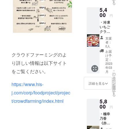
がり下
す
〒869-
る
砂糖、
さい) 保
0404 熊
5,4
いちご
存方
本県宇
（熊本
00
法：冷
土市走
円
産さち
蔵にて
潟町993
・冷凍
のか）
保管 製
いちご
内容
造者：
クラッ
量：
園村苺
シュタ
200mlx
園 〒
支援
イプ
2本 賞
869-
者：
「ぷち
味期
0404 熊
0人
苺」
限：未
本県宇
お届
クラウドファーミングのよ
500g×2
開封状
土市走
け予
袋 ・生
態で製
定：
潟町993
り詳しい情報は以下サイト
産者レ
2023
造日よ
名称：
年03
ポート
り1年
バタ苺
をご覧ください。
こ
月
送料
（詳細
の
（生）
リ
1,650円
な日付
タ
原材
ー
込み。
はラベ
ン
料：バ
詳細を見る
https://www.his-
を
名称：
ルに記
選
ター、
択
冷凍い
j.com/corp/foodproject/projec
載） 保
す
苺、砂
る
ちご ク
存方
糖 内容
t/crowdfarming/index.html
5,8
ラッ
法：直
量：
シュタ
00
射日
100g 賞
円
イプ
光、高
味期
・極幸
「ぷち
温多湿
限：製
乃香
苺」 原
の場所
造後7日
《赤》
材料：
は避け
保存方
250g＋
いちご
て下さ