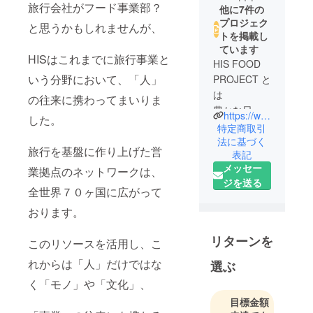
旅行会社がフード事業部？
他に7件の
プロジェク
と思うかもしれませんが、
トを掲載し
ています
HISはこれまでに旅行事業と
HIS FOOD
いう分野において、「人」
PROJECT と
は
の往来に携わってまいりま
豊かな日本
https://www.his-j.com/corp/foodproject/
した。
の国土に広
特定商取引
がる、おい
法に基づく
旅行を基盤に作り上げた営
表記
しい文化。
メッセー
業拠点のネットワークは、
日本から世
ジを送る
界へ、世界
全世界７０ヶ国に広がって
から未来へ
おります。
届けるプロ
ジェクト。
リターンを
このリソースを活用し、こ
れからは「人」だけではな
選ぶ
く「モノ」や「文化」、
目標金額