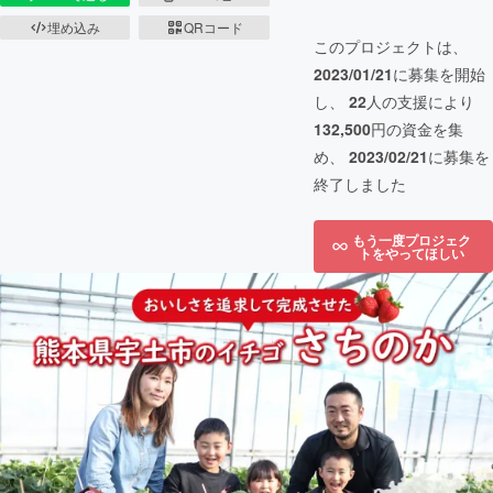
埋め込み
QRコード
このプロジェクトは、
2023/01/21
に募集を開始
し、
22
人の支援により
132,500
円の資金を集
め、
2023/02/21
に募集を
終了しました
もう一度プロジェク
トをやってほしい