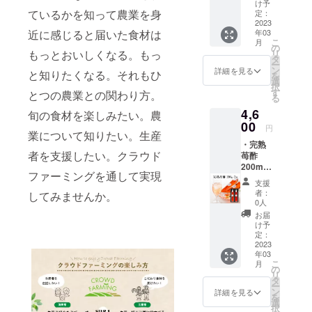
生産者
材料：
の場所
け予
レポー
ているかを知って農業を身
いちご
定：
は避け
ト 10
2023
（熊本
て下さ
近に感じると届いた食材は
年03
セット
産さち
い。 製
こ
月
限定の
のか）
の
造者：
もっとおいしくなる。もっ
リ
割引価
内容
タ
園村苺
ー
格で
量：
ン
園 〒
詳細を見る
と知りたくなる。それもひ
を
す。送
500g×2
選
869-
択
料1,650
袋 賞味
す
0404 熊
とつの農業との関わり方。
る
円込
期限：
本県宇
4,6
み。 名
旬の食材を楽しみたい。農
未開封
土市走
称：極
00
状態で
潟町993
円
業について知りたい。生産
幸乃香
製造日
・完熟
《赤》
より1年
者を支援したい。クラウド
苺酢
内容
（詳細
200mlx
量：
な日付
ファーミングを通して実現
2本 ・
250g
はラベ
支援
生産者
（目
ルに記
者：
してみませんか。
レポー
安：7～
載） 保
0人
ト 送料
10粒）
存方
お届
1,430円
賞味期
法：-18
け予
込み。
限：配
定：
℃以下
名称：
2023
送日か
で保存
年03
完熟苺
ら約3日
して下
こ
月
酢 原材
(なるべ
の
さい。
リ
料：果
くお早
タ
製造
ー
実酢
めにお
ン
者：園
詳細を見る
を
（りん
召し上
選
村苺園
択
ご）、