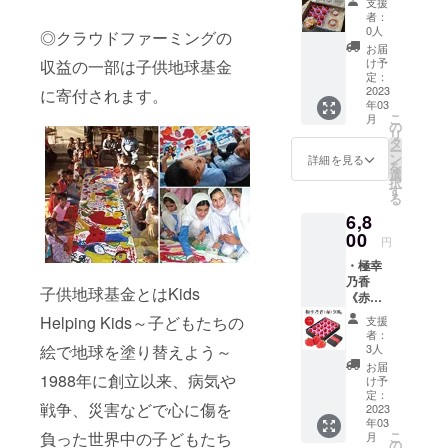
法：
支援
バタ苺
（熊本
い。 製
10℃以
者：
（生）
産さち
造者：
0人
下で保
◎クラウドファーミングの
100g ・
のか）
園村苺
存 製造
お届
生産者
内容
園 〒
け予
収益の一部は子供地球基金
者：園
レポー
量：
定：
869-
村苺園
ト 送料
2023
に寄付されます。
500g×2
0404 熊
園村竹
年03
1,650円
袋 賞味
本県宇
識 熊本
こ
月
込み。
期限：
の
土市走
県宇土
リ
名称：
未開封
タ
潟町993
市走潟
ー
極幸乃
状態で
ン
詳細を見る
町993
を
香
製造日
選
択
《赤》
より1年
す
る
内容
（詳細
6,8
量：
な日付
250g
00
はラベ
円
（目
ルに記
・極幸
安：7～
載） 保
乃香
10粒）
存方
子供地球基金とはKids
《赤》
賞味期
法：-18
500g ・
限：配
℃以下
Helping Kids～子どもたちの
支援
生産者
送日か
で保存
者：
レポー
ら約3日
絵で地球を塗り替えよう～
して下
3人
ト 送料
(なるべ
さい。
お届
1,650円
1988年に創立以来、病気や
くお早
製造
け予
込み。
めにお
定：
者：園
戦争、災害などで心に傷を
名称：
2023
召し上
村苺園
年03
極幸乃
がり下
〒869-
負った世界中の子どもたち
こ
月
香
さい) 保
の
0404 熊