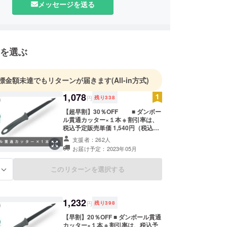
メッセージを送る
を選ぶ
標金額未達でもリターンが届きます
(All-in方式)
1,078
円
残り
338
【超早割】30％OFF ■ ダンボー
ル貫通カッター×１本 ※ 割引率は、
税込予定販売単価 1,540円（税込）
に対するものです。 発送予定
支援者：262人
2023年５月上旬 ＜ご支援にあたっ
お届け予定：2023年05月
ての注意＞ ※製品につきましては、
予告なくデザイン・仕様が一部変更
になる可能性もございます。 ※ご支
このリターンを選択する
る
援の数が想定を上回った場合、製造
工程上の都合により出荷時期が遅れ
る場合がございます。 ※一般販売予
定価格はメーカーの仕様変更により
1,232
円
残り
398
多少増減する場合がございます。 性
質上、以上の注意点につきましてあ
【早割】20％OFF ■ ダンボール貫通
らかじめご理解とご了承いただいた
カッター×１本 ※ 割引率は、税込予