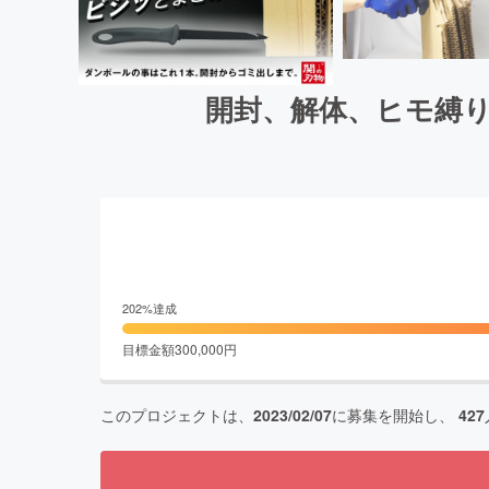
開封、解体、ヒモ縛
202
%達成
目標金額
300,000
円
このプロジェクトは、
2023/02/07
に募集を開始し、
427