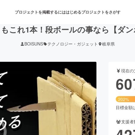
プロジェクトを掲載するには
はじめる
プロジェクトをさがす
りもこれ1本！段ボールの事なら【ダン
BOISUNS
テクノロジー・ガジェット
岐阜県
注目のリターン
注目の新着プロジェクト
募集終了が近いプロジェクト
も
現在の
音楽
舞台・パフォーマンス
60
ゲーム・サービス開発
フード・飲食店
202%
書籍・雑誌出版
アニメ・漫画
目標金額は3
支援者
チャレンジ
ビューティー・ヘルスケ
42