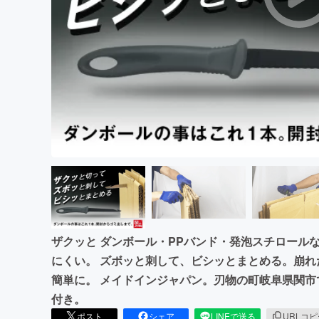
まちづくり・地域活性化
ザクッと ダンボール・PPバンド・発泡スチロール
にくい。 ズボッと刺して、ビシッとまとめる。崩
簡単に。 メイドインジャパン。刃物の町岐阜県関
付き。
ポスト
シェア
LINEで送る
URLコ