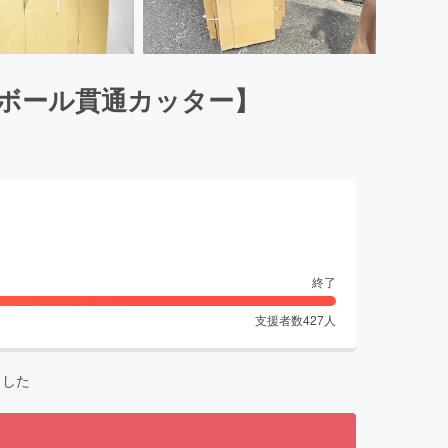
ボール貫通カッター】
終了
支援者数
427
人
ました