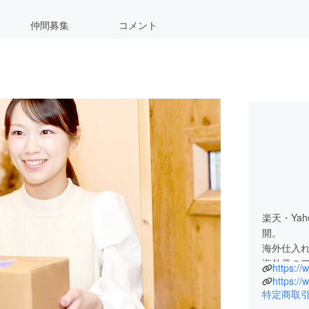
仲間募集
コメント
楽天・Ya
開。
海外仕入
海外発の
https://
自社で開
https://
キャンプ
特定商取
プロジェ