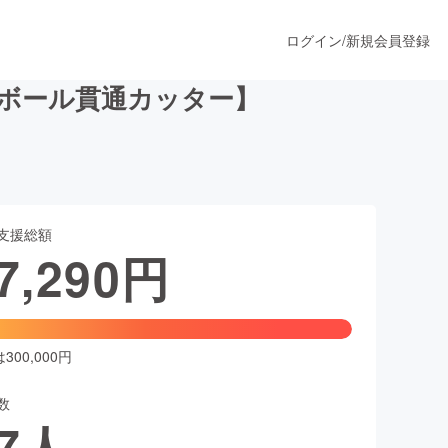
ログイン
/
新規会員登録
ボール貫通カッター】
うすぐ公開されます
支援総額
プロダクト
7,290
円
ファッション
スポーツ
00,000円
数
ア
ソーシャルグッド
7
人