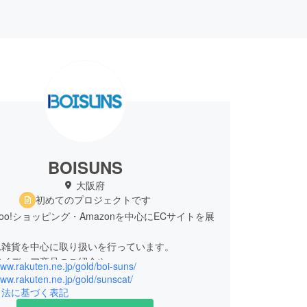
BOISUNS
大阪府
初めてのプロジェクトです
hoo!ショッピング・Amazonを中心にECサイトを展
れ雑貨を中心に取り扱いを行っています。
アイディア商品のご紹介や
www.rakuten.ne.jp/gold/boi-suns/
発した製品のご紹介など
www.rakuten.ne.jp/gold/sunscat/
ファイヤ―では主に先行販売形式で
引法に基づく表記
クトをさせていただいております。