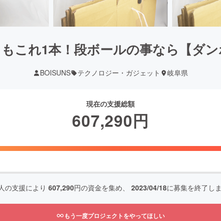
りもこれ1本！段ボールの事なら【ダン
BOISUNS
テクノロジー・ガジェット
岐阜県
現在の支援総額
607,290
円
人の支援により
607,290
円の資金を集め、
2023/04/18
に募集を終了し
もう一度プロジェクトをやってほしい