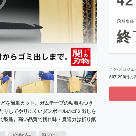
募集終
CAMPFIRE for Social Good
CAMPFIRE Creation
終
CAMPFIREふるさと納税
machi-ya
コミュニティ
このプロジェ
607,290
円の
などを簡単カット。ガムテープの粘着もつき
れたりしてやりにくいダンボールのゴミ出しを
市で製造。高い品質で切れ味・貫通力は折り紙
ピー
埋め込み
QRコード