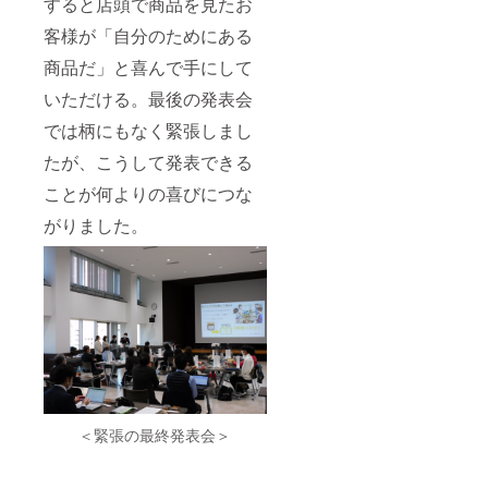
するリ
すると店頭で商品を見たお
ターン
客様が「自分のためにある
とパッ
ケージ
商品だ」と喜んで手にして
等のデ
ザイン
いただける。最後の発表会
が異な
る場合
では柄にもなく緊張しまし
があり
ますの
たが、こうして発表できる
で、あ
ことが何よりの喜びにつな
らかじ
めご了
がりました。
承くだ
さい。
＜緊張の最終発表会＞