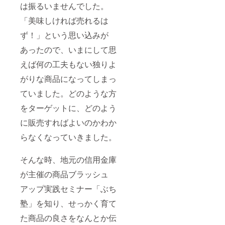
す。ご
があり
おりで
は振るいませんでした。
示は下
卵黄
ように
理解く
ますの
す。 名
記のと
（卵）
してく
ださ
で、あ
「美味しければ売れるは
称：レ
おりで
、無塩
ださ
い。 ・
らかじ
モンス
す。 名
バター
い。
刺され
めご了
ず！」という思い込みが
プレッ
称：レ
内容
『檸檬
ても責
承くだ
ド 原
モンス
量：
の初
あったので、いまにして思
任は取
さい。
材料
プレッ
120g 賞
恋』の
れませ
名：は
ド 原
味期
えば何の工夫もない独りよ
食品表
ん。事
ちみつ
材料
限：製
示は下
前の注
（国
がりな商品になってしまっ
名：は
造より
記のと
意をよ
産）、
ちみつ
6ヶ月
おりで
く聞い
ていました。どのような方
レモン
（国
保存方
す。 名
て、み
果汁、
産）、
法：冷
称：レ
つばち
をターゲットに、どのよう
卵黄
レモン
暗所保
モンス
を刺激
（卵）
果汁、
存 ※ア
プレッ
しない
に販売すればよいのかわか
、無塩
卵黄
レル
ド 原
ように
バター
（卵）
ギー表
らなくなっていきました。
材料
してく
内容
、無塩
示：卵
名：は
ださ
量：
バター
（卵
ちみつ
い。
120g 賞
内容
そんな時、地元の信用金庫
黄）、
（国
『檸檬
味期
量：
乳（バ
産）、
の初
が主催の商品ブラッシュ
限：製
120g 賞
ター）
レモン
恋』の
造より
味期
を含み
果汁、
食品表
アップ実践セミナー「ぶち
6ヶ月
限：製
ます ※
卵黄
示は下
保存方
造より
はちみ
（卵）
記のと
塾」を知り、せっかく育て
法：冷
6ヶ月
つを
、無塩
おりで
暗所保
保存方
使って
バター
た商品の良さをなんとか伝
す。 名
存 ※ア
法：冷
います
内容