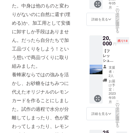
送りい
め、木
ます ※
実際に
回数が1
年05
う！】
田島市
た。中身は他のものと変わ
たしま
曜日に
はちみ
お届け
こ
回と
月
廿日市
沖美町
の
す。 ご
焼いて
つを
するリ
リ
なって
りがないのに自然に還す(埋
大野の
にあ
タ
訪問の
当日発
使って
ターン
ー
いま
人気店
る、は
ン
時期に
詳細を見る
送いた
います
とパッ
を
す。
める)か、加工用として安価
リスト
つはな
選
よって
しま
ので、1
ケージ
択
ラン
果蜂園
す
見学で
す。 ・
歳未満
に卸すしか手段はありませ
等のデ
る
テ・
の園地
きる内
4月中旬
の乳幼
ザイン
20,
トーマ
でレモ
容が変
のお届
ん。だったら自分たちで加
児には
が異な
残り18
スさん
000
ンの木
わりま
けを予
円
与えな
る場合
で、
を1本、
工品づくりをしよう！とい
す。 4
定して
いでく
があり
【フ
『檸檬
植えて
月：レ
いま
ださい
ますの
レッ
の初
う想いで商品づくりに取り
みませ
モン園
す。 ・
※パッ
で、あ
シュな
恋』を
んか？
（開花
焼ける
ケージ
らかじ
組みました。
香りに
ふんだ
植え付
前）、
日程が
支援
デザイ
めご了
包まれ
んに
けた後
みつば
者：
確定し
ンは現
承くだ
養蜂家ならではの強みを活
るレモ
使った
の管理
2人
ちの巣
だい
在も調
さい。
ン狩り
コース
ははつ
箱の中
お届
「活動
かし、お砂糖をはちみつに
整し続
ツ
料理を
はな果
け予
5月：レ
報告」
けてい
アー】
味わい
定：
蜂園で
モン園
代えたオリジナルのレモン
でご案
ます。
5000円
2023
ましょ
行いま
（花が
内いた
実際に
年05
分のご
う。
カードを作ることにしまし
すが、
咲いて
します
お届け
こ
月
支援内
『檸檬
の
もちろ
いま
ので、
するリ
リ
容
た。試作の過程で水分が分
の初
タ
んお手
す）、
確実に
ターン
ー
（『檸
恋』を
ン
伝いい
詳細を見る
みつば
お受け
とパッ
を
離してしまったり、色が変
檬の初
お買い
選
ただい
ちの巣
取り願
ケージ
択
恋』1本
上げい
す
ても構
箱の中
いま
等のデ
わってしまったり、レモン
る
と増本
ただい
いませ
6~10
す。
ザイン
25,
シェフ
たお客
ん(笑)。