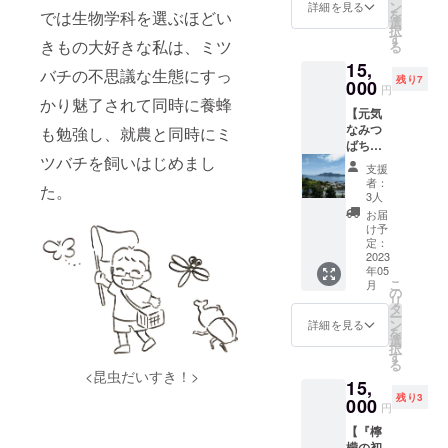
みま
一味違
ン
おりで
詳細を見る
います
を
では生物学科を選ぶほどい
しょ
う使い
選
す。 名
(^^) リ
択
う】
方とし
す
称：レ
ターン
きもの大好きな私は、ミツ
る
『檸檬
て、簡
モンス
はECサ
15,
の初
単なも
プレッ
イトの
バチの不思議な生態にすっ
残り7
恋』1本
000
のから
ド 原
会計時
円
と、石
本格的
かり魅了されて同時に養蜂
材料
に入力
【元気
窯で焼
な料理
名：は
するこ
なみつ
くこだ
も勉強し、就農と同時にミ
を含む
ちみつ
とで
ばちに
わりの
レシピ
（国
20% off
ツバチを飼いはじめまし
会える
パンで
をお付
産）、
になる
支援
わくわ
大人気
けいた
レモン
者：
「クー
た。
くツ
の「し
しま
3人
果汁、
ポン
アー】
まのぱ
す。
卵黄
お届
コー
5000円
ん
『檸檬
け予
（卵）
ド」を
分のご
souda!
定：
の初
、無塩
お送り
支援内
2023
」さん
恋』の
バター
いたし
年05
容
に作っ
食品表
内容
ます。
こ
月
（『檸
て頂い
の
示は下
量：
有効期
リ
檬の初
たス
タ
記のと
120g 賞
限:
ー
恋』1本
コーン
ン
おりで
詳細を見る
味期
2023年
を
と増本
（4個）
選
す。 名
限：製
12月31
択
シェフ
をセッ
す
称：レ
造より
日 （お
る
監修
トにし
モンス
<昆虫だいすき！>
6ヶ月
願い事
15,
『檸檬
てお届
プレッ
保存方
項） ・
残り3
の初
000
けいた
ド 原
法：冷
円
ご支援
恋』満
しま
材料
暗所保
者様以
【『檸
喫レシ
す。
名：は
存 ※ア
外のお
檬の初