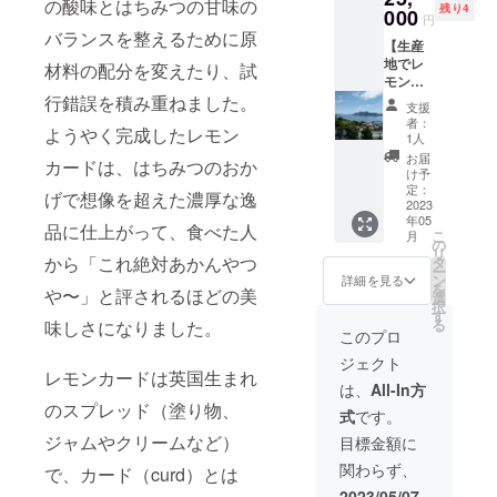
月：レ
の酸味とはちみつの甘味の
『檸檬
が異な
残り4
監修
000
様が楽
果実が
モン園
円
の初
る場合
『檸檬
しんで
成るの
バランスを整えるために原
（実は
恋』の
があり
【生産
の初
いただ
は3〜4
まだで
食品表
ますの
地でレ
恋』満
材料の配分を変えたり、試
けるよ
年後で
きてい
示は下
で、あ
モン狩
喫レシ
う、
す。レ
ませ
記のと
らかじ
りツ
行錯誤を積み重ねました。
ピ）に
オー
モン園
ん）、
支援
おりで
めご了
アー＋
加え、
ナー
の風景
者：
みつば
す。 名
承くだ
ようやく完成したレモン
レモン
レモン
シェフ
1人
を思い
ちの巣
称：レ
さい。
カード
とはち
の増本
起こし
お届
箱の中
モンス
カードは、はちみつのおか
を一緒
みつの
さんと
け予
なが
2月~3
プレッ
につく
ふるさ
定：
一緒に
ら、
げで想像を超えた濃厚な逸
月：レ
ド 原
ろ
2023
と、広
レシピ
『檸檬
モン園
材料
年05
う！】
島県江
の開発
品に仕上がって、食べた人
の初
（収穫
名：は
こ
月
【フ
田島市
の
をすす
恋』を
済）、
ちみつ
リ
レッ
から「これ絶対あかんやつ
沖美町
タ
めてい
お召し
甘夏、
（国
ー
シュな
にあ
ン
ます。
詳細を見る
上がり
紅八朔
産）、
を
や〜」と評されるほどの美
香りに
る、は
選
前菜、
くださ
※11月
レモン
択
包まれ
つはな
す
スー
い！ リ
~1月は
果汁、
る
味しさになりました。
るレモ
果蜂園
プ、メ
このプロ
ターン
「レモ
卵黄
ン狩り
の園地
イン、
のお届
ン狩り
（卵）
ジェクト
ツ
でレモ
ピザに
け予定
ツ
レモンカードは英国生まれ
、無塩
アー】
ンの収
最後は
は、
All-In方
時期に
アー」
バター
のご支
穫体験
スイー
のスプレッド（塗り物、
『檸檬
のみと
内容
式
です。
援内容
ができ
ツま
の初
させて
量：
に加
ます。
ジャムやクリームなど）
で。こ
目標金額に
恋』1本
いただ
120g 賞
え、レ
リター
んなに
と招待
きま
味期
関わらず、
で、カード（curd）とは
モン
ンのお
活用の
状をお
す。 ー
限：製
カード
届け予
幅があ
2023/05/07
送りい