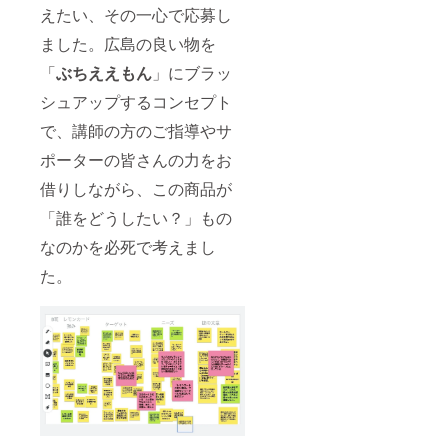
称：レ
レル
暗所保
えたい、その一心で応募し
ので、1
量：
モンス
ギー表
存 ※ア
歳未満
120g 賞
プレッ
示：卵
ました。広島の良い物を
レル
の乳幼
味期
ド 原
（卵
ギー表
児には
限：製
材料
「
ぶちええもん
」にブラッ
黄）、
示：卵
与えな
造より
名：は
乳（バ
（卵
いでく
6ヶ月
ちみつ
シュアップするコンセプト
ター）
黄）、
ださい
保存方
（国
を含み
乳（バ
※パッ
法：冷
で、講師の方のご指導やサ
産）、
ます ※
ター）
ケージ
暗所保
レモン
はちみ
を含み
デザイ
ポーターの皆さんの力をお
存 ※ア
果汁、
つを
ます ※
ンは現
レル
卵黄
使って
借りしながら、この商品が
はちみ
在も調
ギー表
（卵）
います
つを
整し続
示：卵
、無塩
「誰をどうしたい？」もの
ので、1
使って
けてい
（卵
バター
歳未満
います
ます。
黄）、
内容
なのかを必死で考えまし
の乳幼
ので、1
実際に
乳（バ
量：
児には
歳未満
お届け
ター）
120g 賞
た。
与えな
の乳幼
するリ
を含み
味期
いでく
児には
ターン
ます ※
限：製
ださい
与えな
とパッ
はちみ
造より
※パッ
いでく
ケージ
つを
6ヶ月
ケージ
ださい
等のデ
使って
保存方
デザイ
※パッ
ザイン
います
法：冷
ンは現
ケージ
が異な
ので、1
暗所保
在も調
デザイ
る場合
歳未満
存 ※ア
整し続
ンは現
があり
の乳幼
レル
けてい
在も調
ますの
児には
ギー表
ます。
整し続
で、あ
与えな