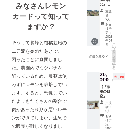
ピ）に
『檸檬
ちみつ
レル
名前、
みなさんレモン
恋』の
加え、
の初
（国
ギー表
ご住所
物語を
レモン
恋』と
産）、
示：卵
支援
での注
カードって知って
一緒に
とはち
相性が
レモン
者：
（卵
文はお
作りま
みつの
抜群の
2人
果汁、
黄）、
受けで
しょ
ふるさ
ますか？
スコー
卵黄
お届
乳（バ
きませ
う！】
と、広
ンを特
け予
（卵）
ター）
んので
5000円
島県江
定：
別に焼
、無塩
を含み
ご了承
分のご
2023
田島市
いてい
バター
ます ※
くださ
年05
支援内
そうして養蜂と柑橘栽培の
沖美町
ただき
内容
はちみ
い。 ・
こ
月
容
にあ
の
ます。
量：
つを
ECサイ
リ
二刀流を始めたあとで、
（『檸
る、は
タ
ハッ
120g 賞
使って
ト以外
ー
檬の初
つはな
ン
ピーな
詳細を見る
味期
います
でのご
を
困ったことに直面しまし
恋』1本
果蜂園
選
週末の
限：製
ので、1
注文に
択
と増本
の園地
す
ティー
造より
歳未満
た。農園内でミツバチを
はお使
る
シェフ
をご案
タイム
6ヶ月
の乳幼
いいた
20,
監修
内いた
をぜひ
飼っているため、農薬は使
保存方
児には
だけま
残り20
『檸檬
000
しま
お楽し
法：冷
円
与えな
せん。
の初
す。 リ
わずにレモンを栽培してい
みくだ
暗所保
いでく
・定期
【『檸
恋』満
ターン
さい。
存 ※ア
ださい
便商品
檬の初
ます。すると、想像してい
喫レシ
のお届
（お願
レル
※パッ
には
恋』の
ピ）に
け予定
い事
ギー表
ケージ
クーポ
たよりもたくさんの割合で
魅力を
加え、
時期に
項） ・
示：卵
支援
デザイ
ンが使
本格的
レモン
『檸檬
スコー
者：
（卵
ンは現
傷があったり形が悪いレモ
えませ
なコー
とはち
の初
0人
ンの賞
黄）、
在も調
ん。 ・
ス料理
みつの
恋』1本
味期限
お届
乳（バ
ンができてしまい、生果で
整し続
クーポ
で味わ
ふるさ
と招待
け予
が5日と
ター）
けてい
ンは利
いま
と、広
定：
状をお
の販売が難しくなりまし
短いた
を含み
ます。
用可能
しょ
2023
島県江