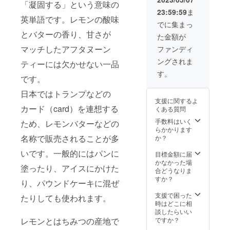
所要時
造より
「凝固する」という意味の
の製造
定時期
るのか
たしま
間：2時
6ヶ月
23:59:59
ま
をお願
に『檸
と驚き
す。 ー
間程度
英単語です。レモンの酸味
保存方
いして
檬の初
まし
でに集まっ
所要時
ー予約
法：冷
いる
恋』1本
た。 リ
間：2時
とバターの香り、甘さが
方法：
暗所保
た金額が
AMFar
と招待
ターン
間程度
メール
存 『ス
mの天
状をお
マッチしたアフタヌーン
のお届
ファンディ
ー予約
で日時
コー
野さん
送りい
け予定
方法：
調整 ー
ン』の
ングされま
に手ほ
ティーには欠かせない一品
たしま
時期に
メール
有効期
食品表
どきい
す。 ご
『檸檬
す。
で日時
限：
示は下
です。
ただき
訪問の
の初
調整 ー
2025.12
記のと
なが
時期に
恋』1本
有効期
.31 （お
おりで
日本ではトランプなどの
ら、
よって
と招待
限：
願い事
す。 名
支援に関するよ
『檸檬
レモン
状をお
2025.12
カード（card）を連想する
項） ・
称：焼
くある質問
の初
の状態
送りい
.31 （お
みつば
き菓
恋』を
が変わ
手数料はいく
たしま
ため、レモンバターなどの
願い事
ちの巣
子 原
一緒に
りま
らかかります
す。
項） ・
箱の中
材料
作って
名称で販売されることが多
す。 11
か？
（お願
植え付
を見学
名：小
みま
月：グ
い事
けの時
ご希望
麦（北
いです。一般的にはパンに
しょ
リーン
目標金額に届
項） ・
期は5月
の際
海道
う！ リ
レモン
かなかった場
ご来店
上旬で
は、明
産）、
塗ったり、アイスにかけた
ターン
（果皮
合どうなりま
日は後
調整さ
るい色
アーモ
のお届
が緑色
すか？
日スケ
せてく
の服装
り、パウンドケーキに混ぜ
ンド
け予定
で厚め
ジュー
ださ
(長袖長
プード
時期に
です
支援で困った
ル調整
たりしても使われます。
い。 ・
ズボン)
ル、豆
『檸檬
が、香
時はどこに相
をお願
現地ま
と長靴
乳、食
の初
りが強
談したらいい
いいた
での交
をご用
用オ
恋』1本
く爽や
レモンとはちみつの産地で
ですか？
しま
通費は
意くだ
リーブ
と招待
かなレ
す。 ・
リター