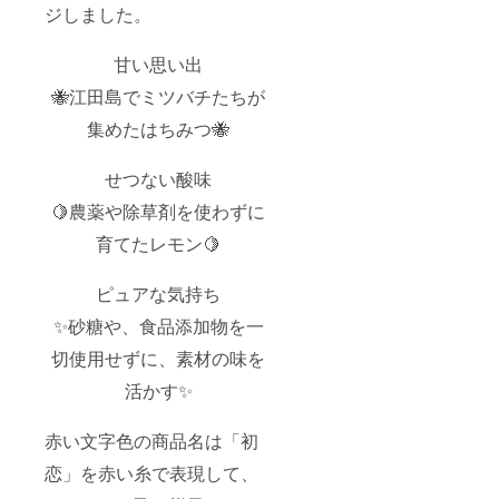
ジしました。
甘い思い出
🐝江田島でミツバチたちが
集めたはちみつ🐝
せつない酸味
🍋農薬や除草剤を使わずに
育てたレモン🍋
ピュアな気持ち
✨砂糖や、食品添加物を一
切使用せずに、素材の味を
活かす✨
赤い文字色の商品名は「初
恋」を赤い糸で表現して、