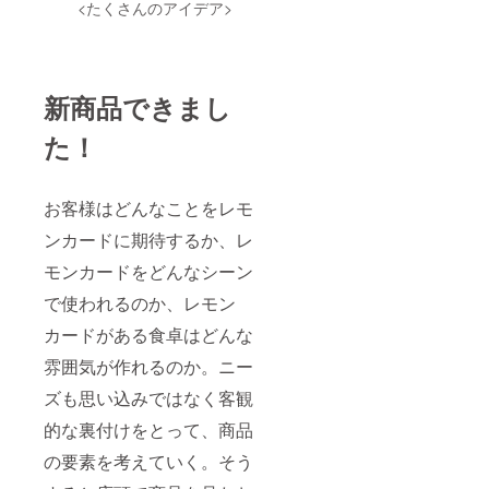
示：卵
<たくさんのアイデア>
実際に
けてい
らかじ
いでく
（卵
お届け
ます。
めご了
ださい
黄）、
するリ
実際に
承くだ
※パッ
乳（バ
ターン
お届け
さい。
ケージ
ター）
とパッ
するリ
デザイ
を含み
ケージ
新商品できまし
ターン
ンは現
ます ※
等のデ
とパッ
在も調
はちみ
ザイン
ケージ
た！
整し続
つを
が異な
等のデ
けてい
使って
る場合
ザイン
ます。
います
があり
が異な
実際に
ので、1
ますの
る場合
お客様はどんなことをレモ
お届け
歳未満
で、あ
があり
するリ
の乳幼
らかじ
ンカードに期待するか、レ
ますの
ターン
児には
めご了
で、あ
とパッ
与えな
モンカードをどんなシーン
承くだ
らかじ
ケージ
いでく
さい。
めご了
等のデ
ださい
で使われるのか、レモン
承くだ
ザイン
※パッ
さい。
が異な
カードがある食卓はどんな
ケージ
る場合
デザイ
雰囲気が作れるのか。ニー
があり
ンは現
ますの
在も調
ズも思い込みではなく客観
で、あ
整し続
らかじ
けてい
的な裏付けをとって、商品
めご了
ます。
承くだ
実際に
の要素を考えていく。そう
さい。
お届け