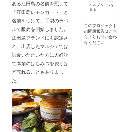
さい。
油、粗
ある江田島の名前を冠して
状をお
モンで
ご支援
ンに含
ヘルプページを
面布は
糖、
送りい
す） 12
一口あ
みませ
見る
こちら
塩、自
「江田島レモンカード」と
たしま
月~1
たり1名
ん。乗
で用意
家培養
す。 ー
月：イ
様の参
用車が
します
名前をつけて、手製のラベ
発酵種
所要時
エロー
加とな
ないと
が数に
内容
このプロジェクト
間：1日
レモン
りま
アクセ
ルで販売を開始しました。
限りが
量：4個
の問題報告は
こち
ー予約
（果皮
す。 ・
スは難
ありま
賞味期
方法：
ら
よりお問い合わ
が黄色
江田島ブランドにも認定さ
備考欄
しいで
すの
限：製
メール
く、薄
の記載
せください
す。 ・
で、ご
造より5
で日時
れ、出店したマルシェでは
くなり
を必須
植樹場
支援1口
日 保存
調整 ー
果汁も
にして
所、肥
あたり3
方法：
試食いただいた方に大好評
有効期
多く
いま
料、水
名まで
常温に
限：
なって
す。ア
など必
とさせ
て保存
で本業のはちみつを凌ぐほ
2025.12
きま
レル
要なも
てくだ
※アレル
.31 （お
す） ー
ギーや
のはこ
ど売れることもありまし
さい。
ギー表
願い事
所要時
苦手な
ちらで
・現地
示：小
項） ・
間：1時
食べ物
た。
用意し
までの
麦、卵
ご訪問
間 ー予
等があ
ます。
交通費
（卵
の時期
約方
りまし
・作業
はリ
黄）、
は12月
法：
たら、
しやす
ターン
乳（バ
中で、
メール
ご記入
い、汚
に含み
ター）
他のご
で日時
くださ
れても
ませ
、アー
支援者
調整 ー
い。特
よい服
ん。乗
モン
の方も
有効期
にない
装でお
用車が
ド、大
合わ
限：
ときは
越しく
ないと
豆を含
せ、調
2025.12
「無
ださ
アクセ
みます
整させ
.31 （お
し」と
い。 ・
スは難
※はちみ
てくだ
願い事
ご記入
レモン