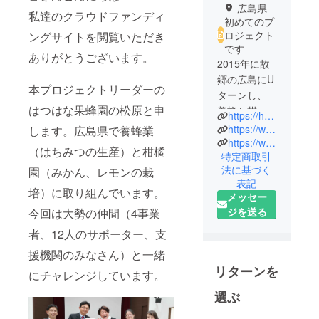
広島県
私達のクラウドファンディ
初めてのプ
ロジェクト
ングサイトを閲覧いただき
です
ありがとうございます。
2015年に故
郷の広島にU
本プロジェクトリーダーの
ターンし、
はつはな果蜂園の松原と申
養蜂と柑橘
https://hatsuhana888.com/
類の生産を
https://www.facebook.com/hatsuhana.kahouen/
します。広島県で養蜂業
はじめまし
https://www.instagram.com/hatsuhana888/?hl=ja
（はちみつの生産）と柑橘
特定商取引
た。
法に基づく
園（みかん、レモンの栽
表記
養蜂は巣箱
培）に取り組んでいます。
メッセー
の設置場所
ジを送る
今回は大勢の仲間（4事業
を厳選し、
者、12人のサポーター、支
環境の良い
場所でみつ
援機関のみなさん）と一緒
ばちの健康
リターンを
にチャレンジしています。
状態に配慮
選ぶ
した飼育を
心がけてい