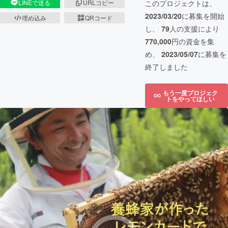
LINEで送る
URLコピー
このプロジェクトは、
2023/03/20
に募集を開始
埋め込み
QRコード
し、
79
人の支援により
770,000
円の資金を集
め、
2023/05/07
に募集を
終了しました
もう一度プロジェク
トをやってほしい