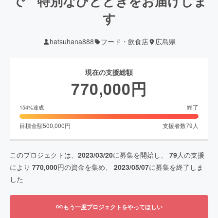
で 特別なひとときをお届けしま
す
hatsuhana888
フード・飲食店
広島県
現在の支援総額
770,000
円
終了
154
%達成
目標金額
500,000
円
支援者数
79
人
このプロジェクトは、
2023/03/20
に募集を開始し、
79
人の支援
により
770,000
円の資金を集め、
2023/05/07
に募集を終了しま
した
もう一度プロジェクトをやってほしい