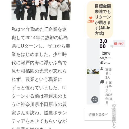
ます。収穫
目標金額
は早朝に養
未達でも
リターン
蜂場ではな
が届きま
く、事業所
す
(All-in
私は14年勤めたIT企業を退
に持ち帰り
方式)
遠心分離作
職して2014年に故郷の広島
3,0
業を行って
残り97
00
県にUターンし、ゼロから農
円
います。
【20%
業をはじめました。少年時
収穫した蜂
offクー
蜜は冷凍保
代に瀬戸内海に浮かぶ島で
ポン
はつは
存(-5℃)でフ
支援
見た柑橘園の光景が忘れら
な果蜂
者：
レッシュさ
園のEC
3人
れず、農業という職業に
を保ち、ブ
サイト
お届
で使え
レンドを行
け予
ずっと憧れていました。U
ます】
定：
わず、採取
広島県
2023
ターンする前は毎週末のよ
年05
した場所・
内各地
こ
月
うに神奈川県小田原市の農
で採取
の
採取日ごと
リ
した
タ
にそのま
ー
家さんを訪ね、援農ボラン
様々な
ン
詳細を見る
を
季節の
ま、小ロッ
選
ティアをさせてもらいなが
択
蜂蜜
す
トずつ瓶詰
る
と、柑