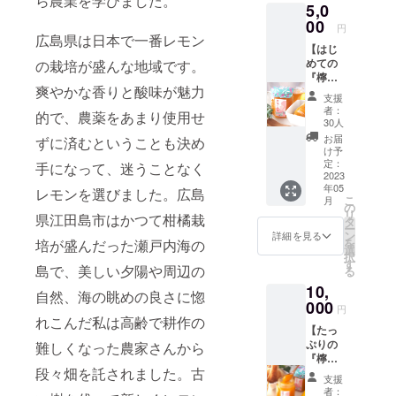
ら農業を学びました。
めしていま
5,0
橘類や
それら
00
す。
円
を使っ
広島県は日本で一番レモン
【はじ
た加工
めての
柑橘類の栽
の栽培が盛んな地域です。
品ま
『檸檬
で、幅
培は以下の
爽やかな香りと酸味が魅力
の初
広く揃
支援
ポリシーで
恋』】
えてい
者：
的で、農薬をあまり使用せ
完成し
ます。
取り組んで
30人
た新デ
特に巣
お届
ずに済むということも決め
います。
ザイン
蜜は希
け予
（幸ノ浦）
の『檸
少性が
定：
手になって、迷うことなく
檬の初
2023
高く、
除草剤不使
年05
恋』1本
販売さ
レモンを選びました。広島
用、農薬の
こ
月
をご支
れてい
の
リ
県江田島市はかつて柑橘栽
援頂い
使用は必要
る養蜂
タ
ー
た方に
家も少
ン
詳細を見る
最小限の減
を
培が盛んだった瀬戸内海の
いち早
ないで
選
択
農薬栽培
くお届
す。ぜ
す
島で、美しい夕陽や周辺の
る
けいた
ひこの
（沖美町）
10,
しま
機会に
自然、海の眺めの良さに惚
除草剤不使
す。 デ
000
お試し
円
用、農薬は
ザイ
くださ
れこんだ私は高齢で耕作の
【たっ
ナーさ
い。 EC
使いません
ぷりの
んとワ
難しくなった農家さんから
サイト
『檸檬
クワク
はこち
段々畑を託されました。古
の初
するよ
ミツバチの
らです
支援
恋』】
うな商
https://
者：
飼育、柑橘