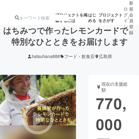
新
ロ
規
グ
会
プロジェクトを掲
はじ
プロジェクト
/
載するには
める
をさがす
イ
員
ン
登
はちみつで作ったレモンカードで
録
特別なひとときをお届けします
人気のプロ
注目のリ
注目の新着プロ
募集終了が近いプ
もうすぐ公開
hatsuhana888
フード・飲食店
広島県
ジェクト
ターン
ジェクト
ロジェクト
されます
アート・写真
音楽
現在の支援総
額
770,
テクノロジー・ガジェット
ゲーム・サ
000
映像・映画
書籍・雑誌
ビジネス・起業
チャレンジ