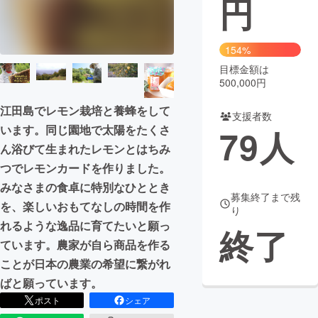
円
まちづくり・地域活性化
154%
目標金額は
CAMPFIRE for Social Good
CAMPFIRE Creation
500,000円
CAMPFIREふるさと納税
machi-ya
コミュニティ
江田島でレモン栽培と養蜂をして
支援者数
います。同じ園地で太陽をたくさ
79
人
ん浴びて生まれたレモンとはちみ
つでレモンカードを作りました。
みなさまの食卓に特別なひととき
募集終了まで残
を、楽しいおもてなしの時間を作
り
れるような逸品に育てたいと願っ
終了
ています。農家が自ら商品を作る
ことが日本の農業の希望に繋がれ
ばと願っています。
ポスト
シェア