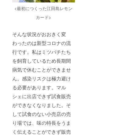
しいで
つを
さい。
項） ・
くださ
の木が
す。 ・
使って
・レモ
<最初につくった江田島レモン
レモン
い。 ・
成長し
雨天や
います
ンのお
のお持
現地ま
たあと
低温な
ので、1
カード>
持ち帰
ち帰り
での交
の果実
ど、天
歳未満
りはご
はご支
通費は
収穫は
候に
の乳幼
支援1口
援1口あ
リター
含まれ
よって
児には
あたり
たり3kg
ンに含
そんな状況がおおきく変
ません
はみつ
与えな
3kgで
とさせ
みませ
ので、
ばちの
いでく
す。 ・
わったのは新型コロナの流
てくだ
ん。
ご了承
巣箱を
ださい
現地ま
さい。
『檸檬
くださ
見学で
※パッ
行です。私はミツバチたち
での交
・現地
の初
い。 ・
きない
ケージ
通費は
までの
恋』の
園内に
場合が
デザイ
を飼育しているため長期間
リター
交通費
食品表
はみつ
ありま
ンは現
ンに含
はリ
示は下
ばちが
す。ご
病気で休むことができませ
在も調
みませ
ターン
記のと
いま
了承く
整し続
ん。乗
に含み
おりで
ん。感染リスクは極力避け
す。刺
ださ
けてい
用車が
ませ
す。 名
されて
い。 ・
ます。
ないと
ん。乗
る必要があります。マル
称：レ
も責任
みつば
実際に
アクセ
用車が
モンス
は取れ
ちの防
お届け
シェに出店できず試食販売
スは難
ないと
プレッ
ませ
疫のた
するリ
しいで
アクセ
ド 原
ん。事
め、養
ターン
ができなくなりました。そ
す。
スは難
材料
前の注
蜂をさ
とパッ
『檸檬
しいで
名：は
意をよ
れてい
して試食のない小売店の売
ケージ
の初
す。
ちみつ
く聞い
る方の
等のデ
恋』の
『檸檬
（国
て、み
り場では、味の特長をうま
ご参加
ザイン
食品表
の初
産）、
つばち
はお断
が異な
示は下
恋』の
く伝えることができず販売
レモン
を刺激
りしま
る場合
記のと
食品表
果汁、
しない