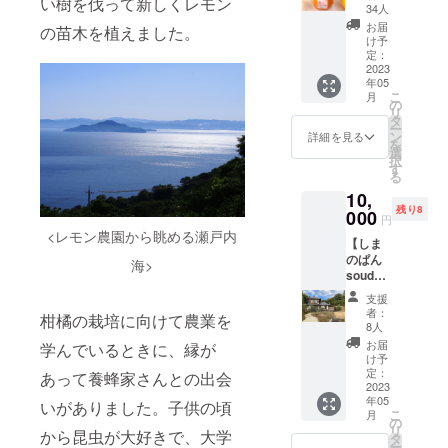
い樹を伐って新しくレモン
完成し
品デザ
hatsuh
34人
栽培の様子
た新デ
インを
ana888.
お届
の苗木を植えました。
ザイン
検討し
base.sh
け予
ははつはな
の『檸
ていま
定：
op/ 購入
果蜂園の
檬の初
2023
す。
金額に
年05
恋』3本
Facebook
『檸檬
上限な
こ
月
をご支
の初
の
く20%
ページで公
リ
援頂い
恋』の
タ
offにな
ー
開していま
た方に
一味違
ン
ります
詳細を見る
を
いち早
う使い
すので、ぜ
選
ので、
択
くお届
方とし
す
いくら
ひご訪問い
る
けいた
て、簡
買って
ただき、
10,
しま
単なも
も大丈
残り8
す。 デ
000
のから
夫！
フォローお
円
ザイ
本格的
10,000
<レモン農園から眺める瀬戸内
願いしま
【しま
ナーさ
な料理
円以上
のぱん
んとワ
す！
を含む
海>
のお買
souda!
クワク
レシピ
い上げ
さんと
するよ
をお付
で送料
支援
のコラ
うな商
けいた
無料、
者：
柑橘の栽培に向けて農業を
ボセッ
品デザ
しま
8人
15,000
トで、
インを
す。
円以上
お届
学んでいるときに、縁が
江田島
検討し
『檸檬
け予
のお買
づくし
ていま
定：
の初
あって養蜂家さんとの出会
い上げ
の
2023
す。
恋』の
で支援
年05
ティー
『檸檬
いがありました。子供の頃
食品表
金額の
こ
月
タイム
の初
の
示は下
元が取
リ
から昆虫が大好きで、大学
を楽し
恋』の
タ
記のと
れちゃ
ー