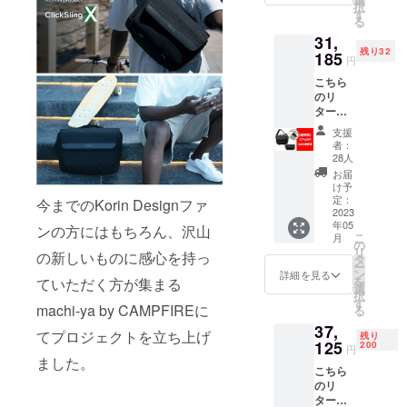
カード
択
20％オ
N RFID
す
類の情
る
フにて
スキミ
報を盗
31,
ご用意
ング防
み取る
残り32
いたし
185
止ポー
「スキ
円
ます。
チをプ
ミン
こちら
こちら
レゼン
グ」と
のリ
には送
トいた
いう行
ターン
料も含
しま
為を防
では、
まれま
す。 こ
止し、
支援
「Click
す。
ちらの
情報を
者：
Sling
ポーチ
28人
盗み取
X」1点
は、金
りにく
お届
一般販
属を生
け予
くする
売予定
定：
地に編
今までのKorin Designファ
機能が
価格
2023
み込ん
ござい
年05
32450
ンの方にはもちろん、沢山
だ仕様
ます。
こ
月
円
の
で、 ワ
セキュ
リ
の新しいものに感心を持っ
「Click
タ
イヤレ
リティ
ー
Sling」
ン
スで
詳細を見る
の高い
を
ていただく方が集まる
1点 一
選
カード
ClickSli
択
般販売
す
類の情
ng Xの
machi-ya by CAMPFIREに
る
予定価
報を盗
セキュ
37,
格
み取る
リティ
てプロジェクトを立ち上げ
残り
17050
125
200
「スキ
を高め
円
円 合計
ました。
ミン
ること
こちら
49500
グ」と
が出来
のリ
円のと
いう行
ます。
ターン
ころを
為を防