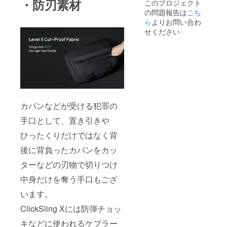
・防刃素材
このプロジェクト
ござい
の問題報告は
こち
ます。
ら
よりお問い合わ
セキュ
リティ
せください
の高い
ClickSli
ng Xの
セキュ
リティ
を高め
ること
が出来
ます。
カバンなどが受ける犯罪の
※カラー
はゴー
手口として、置き引きや
ルドと
ひったくりだけではなく背
ブラッ
クがご
後に背負ったカバンをカッ
ざいま
すが、
ターなどの刃物で切りつけ
カラー
の指定
中身だけを奪う手口もござ
はでき
ませ
います。
ん。 ※
ClickSling Xには防弾チョッ
金属を
遷移に
キなどに使われるケブラー
編み込