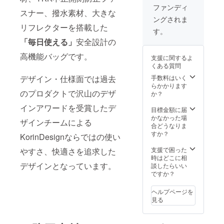
には送
トいた
ファンディ
はでき
スナー、撥水素材、大きな
料も含
しま
ませ
ングされま
まれま
す。 こ
ん。 ※
リフレクターを搭載した
す。
ちらの
す。
金属を
ポーチ
遷移に
「毎日使える」
安全設計の
は、金
編み込
属を生
高機能バッグです。
んだ素
支援に関するよ
地に編
材とな
くある質問
み込ん
ります
だ仕様
デザイン・仕様面では過去
手数料はいく
ので、
で、 ワ
らかかります
独特の
のプロダクトで沢山のデザ
イヤレ
か？
シワが
スで
出ます
インアワードを受賞したデ
カード
目標金額に届
が不良
類の情
かなかった場
品では
ザインチームによる
報を盗
合どうなりま
ござい
み取る
すか？
ませ
KorinDesignならではの使い
「スキ
ん。
ミン
支援で困った
やすさ、快適さを追求した
グ」と
時はどこに相
デザインとなっています。
いう行
談したらいい
為を防
ですか？
止し、
情報を
ヘルプページを
盗み取
見る
りにく
くする
機能が