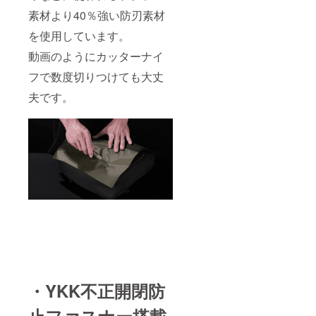
んだ素
素材より40％強い防刃素材
材とな
ります
を使用しています。
ので、
独特の
動画のようにカッターナイ
シワが
フで数度切りつけても大丈
出ます
が不良
夫です。
品では
ござい
ませ
ん。
・YKK不正開閉防
止ファスナー搭載