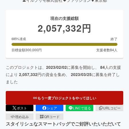
現在の支援総額
2,057,332
円
終了
685
%達成
目標金額
300,000
円
支援者数
84
人
このプロジェクトは、
2023/02/02
に募集を開始し、
84
人の支援
により
2,057,332
円の資金を集め、
2023/03/25
に募集を終了し
ました
もう一度プロジェクトをやってほしい
ポスト
シェア
LINEで送る
URLコピー
埋め込み
QRコード
スタイリシュなスマートバッグでご好評いたいただいて