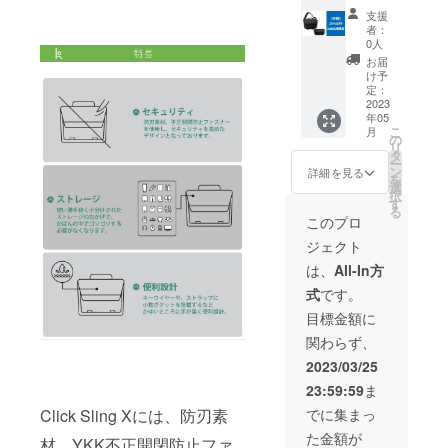
※カラー
では、
60名様
止し、
はゴー
支援
「Click
限定で
情報を
者：
ルドと
Sling
37％オ
0人
盗み取
ブラッ
X」1点
フにて
りにく
お届
クがご
一般販
ご用意
け予
くする
ざいま
売予定
いたし
定：
機能が
すが、
価格
2023
ます。
ござい
カラー
年05
32450
こちら
ます。
の指定
こ
月
円
には送
の
セキュ
はでき
リ
「Click
料も含
タ
リティ
ませ
ー
Sling」
まれま
ン
詳細を見る
の高い
ん。 ※
を
1点 一
す。 な
選
ClickSli
金属を
択
般販売
お、こ
す
ng Xの
遷移に
る
予定価
ちらの
このプロ
セキュ
編み込
格
リター
リティ
んだ素
ジェクト
17050
ンをご
を高め
材とな
円 合計
支援頂
は、
All-In方
ること
ります
49500
きます
が出来
ので、
式
です。
円のと
と 非売
ます。
独特の
ころを
品の
目標金額に
※カラー
シワが
200名様
KORIN
はゴー
出ます
関わらず、
限定で
DESIG
ルドと
が不良
25％オ
N RFID
2023/03/25
ブラッ
品では
フにて
スキミ
クがご
ござい
23:59:59
ま
ご用意
ング防
ざいま
ませ
いたし
止ポー
Click Sling Xには、防刃素
でに集まっ
すが、
ん。
ます。
チをプ
カラー
た金額が
こちら
材、YKK不正開閉防止ファ
レゼン
の指定