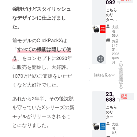
092
円
専門商社で
強靭だけどスタイリッシュ
こちら
す。
のリ
なデザインに仕上げまし
ターン
では、
た。
支援
「Click
者：
Sling
56人
X」1点
前モデルのClickPackXは
お届
一般販
け予
「
すべての機能は隠して使
売予定
定：
価格
2023
う
」をコンセプトに2020年
年05
32450
こ
月
円のと
の
に販売を開始し、大好評。
リ
ころを
タ
ー
100名様
ン
1370万円のご支援をいただ
詳細を見る
を
限定で
選
択
35％オ
くなど大好評でした。
す
る
フにて
23,
ご用意
残り
あれから2年半、その後沈黙
いたし
688
200
円
ます。
を守っていたXシリーズの新
こちら
こちら
のリ
には送
モデルがリリースされるこ
ターン
料も含
では、
まれま
とになりました。
支援
「Click
す。 な
者：
Sling
お、こ
0人
X」1点