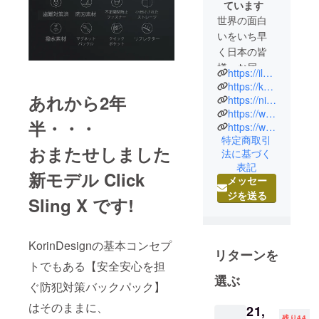
ています
世界の面白
いをいち早
く日本の皆
様へお届け
https://ilprimo.com/
できるよ
https://korin-design.jp/
あれから2年
う、日々各
https://niid-jp.com/
https://www.youtube.com/channel/UCBtz7ooWBeAuj2FV3M2eqrw/videos
国の新製品
半・・・
https://www.instagram.com/ilprimocom/
展示会やス
特定商取引
タートアッ
おまたせしました
法に基づく
プの国への
表記
新モデル Click
企業訪問を
メッセー
行っており
ジを送る
Sling X です!
ます。
イルプリモ
KorinDesignの基本コンセプ
リターンを
株式会社
トでもある【安全安心を担
は、少数精
選ぶ
ぐ防犯対策バックパック】
鋭で事業を
行い大阪に
はそのままに、
21,
拠点をおく
残り44