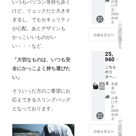
ちらの
いつもパソコン等持ち歩く
お届
一般販
リター
け予
売予定
けど、リュックだと大きす
ンをご
定：
価格
2023
支援頂
年05
ぎるし、でもセキュリティ
32450
きます
こ
月
円のと
と 非売
の
リ
が心配。あとデザインも
ころを
品の
タ
ー
200名様
KORIN
ン
詳細を見る
かっこいいものがい
を
限定で
DESIG
選
択
27％オ
N RFID
す
い・・・など、
る
フにて
スキミ
25,
ご用意
ング防
いたし
960
止ポー
「大切なものは、いつも安
円
ます。
チをプ
こちら
全にかっこよく持ち運びた
こちら
レゼン
のリ
には送
トいた
い」
ターン
料も含
しま
では、
まれま
す。 こ
支援
「Click
す。 な
ちらの
者：
そういった方のご要望にお
Sling
お、こ
ポーチ
0人
X」1点
ちらの
は、金
お届
応えできるスリングバッグ
一般販
リター
属を生
け予
売予定
ンをご
定：
地に編
となっております。
価格
2023
支援頂
み込ん
年05
32450
きます
だ仕様
こ
月
円のと
と 非売
の
で、 ワ
リ
ころを
品の
タ
イヤレ
ー
皆様も
KORIN
ン
スで
詳細を見る
を
れなく
DESIG
選