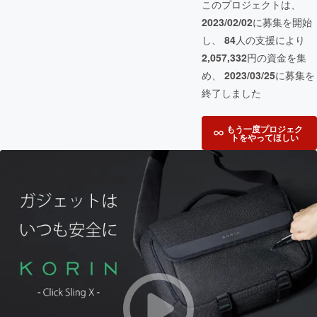
このプロジェクトは、
2023/02/02
に募集を開始
し、
84
人の支援により
2,057,332
円の資金を集
め、
2023/03/25
に募集を
終了しました
もう一度プロジェク
トをやってほしい