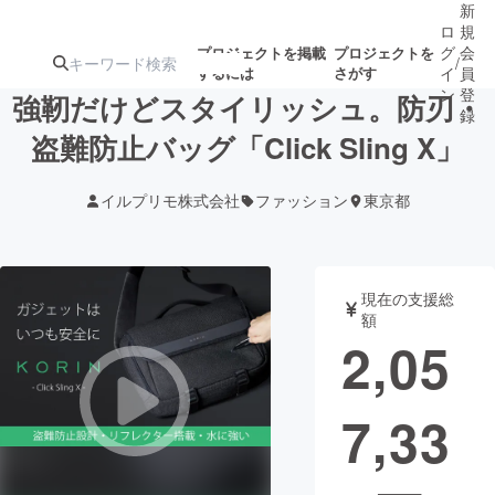
新
ロ
規
グ
会
プロジェクトを掲載
プロジェクトを
/
するには
さがす
イ
員
ン
登
強靭だけどスタイリッシュ。防刃・
録
盗難防止バッグ「Click Sling X」
人気のプロ
注目のリ
注目の新着プロ
募集終了が近いプ
もうすぐ公開
イルプリモ株式会社
ファッション
東京都
ジェクト
ターン
ジェクト
ロジェクト
されます
アート・写真
音楽
現在の支援総
額
2,05
テクノロジー・ガジェット
ゲーム・サ
7,33
映像・映画
書籍・雑誌
ビジネス・起業
チャレンジ