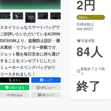
2
円
まちづくり・地域活性化
685%
目標金額は
CAMPFIRE for Social Good
CAMPFIRE Creation
スタイリシュなスマートバッグで
300,000円
CAMPFIREふるさと納税
machi-ya
コミュニティ
ご好評いたいただいているKORIN
DESIGINより、盗難防止設計・撥
支援者数
84
人
水素材・リフレクター搭載でガ
ジェット類を毎日安全に持ち運び
することをコンセプトにしたコ
ミュータースリングバッグがリ
募集終了まで残
り
リースされました！
終了
ポスト
シェア
LINEで送る
URLコピー
埋め込み
QRコード