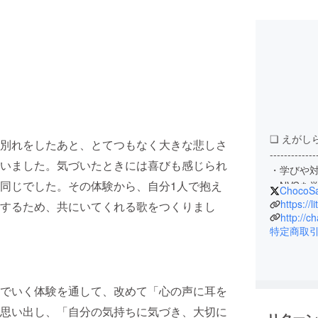
❏ えがし
別れをしたあと、とてつもなく大きな悲しさ
-------------
いました。気づいたときには喜びも感じられ
・学びや対
同じでした。その体験から、自分1人で抱え
・NVCを
ChocoS
・絵本や
https://l
するため、共にいてくれる歌をつくりまし
-------------
http://c
特定商取
ずっと生
自分や他
意識や暮
でいく体験を通して、改めて「心の声に耳を
失感情症、
思い出し、「自分の気持ちに気づき、大切に
いろんな