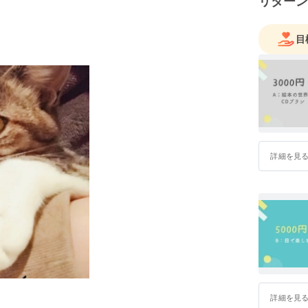
リターン
自信も勇
180度変
目
その過程
メッセー
そして同
いろんな表
主にNVC
ワークシ
詳細を見
今回はあ
https://lit
詳細を見