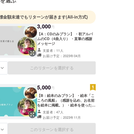
を選ぶ
気も居場所もないと想っていた自分が
わってきました。
標金額未達でもリターンが届きます
(All-in方式)
で自分を養った知恵や、体験、
3,000
円
ジを自分に何度も思い出させ、
【A：CDのみプラン】 ・初アルバ
じように思う人に分かち合えたらと思い、
ムのCD（4曲入り） ・直筆の感謝
現活動 / 場づくりを行っています。
メッセージ
支援者：11人
（非暴力コミュニケーション）の知恵をベースに、
お届け予定：2023年04月
ョップや手帖をつくってきましたが、
このリターンを選択する
る
たらしい表現として絵本とうたをつくっています。
.link/sakurako27
5,000
円
【B：絵本のみプラン】 ・絵本「こ
ころの風船」（感謝を込め、お名前
を絵本に掲載。） ・絵本を使ったオ
ンラインワークショップに優先招待
支援者：47人
※支援時、必ず備考欄に掲載を希望
お届け予定：2023年11月
されるお名前をご記入ください。
このリターンを選択する
る