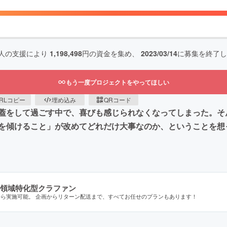
人の支援により
1,198,498
円の資金を集め、
2023/03/14
に募集を終了し
もう一度プロジェクトをやってほしい
RLコピー
埋め込み
QRコード
蓋をして過ごす中で、喜びも感じられなくなってしまった。そ
を傾けること」が改めてどれだけ大事なのか、ということを想
領域特化型クラファン
から実施可能。 企画からリターン配送まで、すべてお任せのプランもあります！