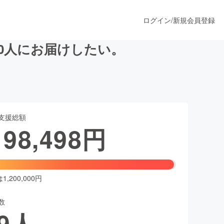
ログイン
/
新規会員登録
0人にお届けしたい。
うすぐ公開されます
支援総額
プロダクト
198,498
円
ファッション
スポーツ
,200,000円
数
ア
ソーシャルグッド
9
人