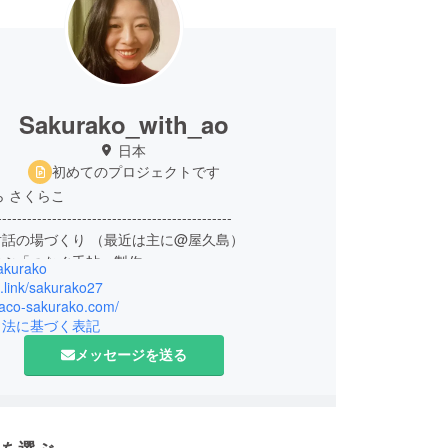
Sakurako_with_ao
日本
初めてのプロジェクトです
ら さくらこ
-----------------------------------------------
話の場づくり （最近は主に@屋久島）
学ぶ「つなぐ手帖」製作
akurako
ワークブック製作
it.link/sakurako27
-----------------------------------------------
haco-sakurako.com/
引法に基づく表記
きづらさを感じてきた。その体験から、
者との関係性、コミュニケーション方法
メッセージを送る
らしの在り方を探求してきました。
HSP、愛着障害などに向きあう中で
体験と出会いに恵まれ、