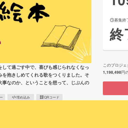
募集終
CAMPFIRE for Social Good
CAMPFIRE Creation
終
CAMPFIREふるさと納税
machi-ya
コミュニティ
このプロジェ
をして過ごす中で、喜びも感じられなくなっ
1,198,498
円
みを抱きしめてくれる歌をつくりました。そ
大事なのか、ということを想って、じぶんの
ピー
埋め込み
QRコード