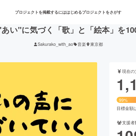
プロジェクトを掲載するには
はじめる
プロジェクトをさがす
"あい"に気づく「歌」と「絵本」を10
Sakurako_with_ao
音楽
東京都
注目のリターン
注目の新着プロジェクト
募集終了が近いプロジェクト
も
現在の
音楽
舞台・パフォーマンス
1,
ゲーム・サービス開発
フード・飲食店
99%
書籍・雑誌出版
アニメ・漫画
目標金額は1
支援者
チャレンジ
ビューティー・ヘルスケ
10