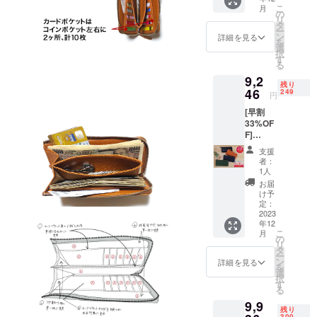
み)のと
多少前
こ
月
ころ50
後する
の
リ
名様限
場合も
タ
ー
定
ござい
ン
詳細を見る
を
38%OF
ます。 *
選
択
Fの
ご注文
す
る
8,556円
状況、
9,2
にて承
製造工
残り
りま
46
程上の
249
円
す。 カ
都合に
[早割
ラー:グ
より出
33%OF
リーン *
荷時期
F]
発送は
が、遅
PREMI
レター
れる場
支援
UM１点
パック
合があ
者：
一般販
便手渡
りま
1人
予定価
しとな
す。
お届
格
りま
け予
¥13,800
す。 *発
定：
(税、送
2023
送順が
年12
料込み)
多少前
こ
月
のとこ
後する
の
リ
ろ 250
場合も
タ
ー
名様限
ござい
ン
詳細を見る
を
定
ます。 *
選
択
33%OF
ご注文
す
る
Fの
状況、
9,9
¥9,246(
製造工
残り
税、送
300