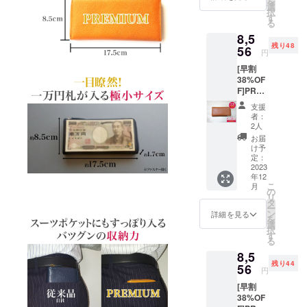
を
38%OF
選
択
Fの
す
る
8,556円
8,5
にて承
残り48
りま
56
円
す。 カ
[早割
ラー:ブ
38%OF
ラック *
F]PRE
発送は
MIUM1
レター
支援
点 一般
パック
者：
販売予
便手渡
2人
定価格
しとな
お届
13,800
りま
け予
円(税、
す。 *発
定：
送料込
2023
送順が
年12
み)のと
多少前
こ
月
ころ50
後する
の
リ
名様限
場合も
タ
ー
定
ござい
ン
詳細を見る
を
38%OF
ます。 *
選
択
Fの
ご注文
す
る
8,556円
状況、
8,5
にて承
製造工
残り44
りま
56
程上の
円
す。 カ
都合に
[早割
ラー:
より出
38%OF
キャメ
荷時期