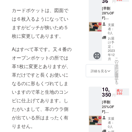
36
程上の
円
料込み)
都合に
[早割
にて承
より出
カードポケットは、図面で
28%OF
りま
荷時期
F]
は６枚入るようになってい
す。 カ
が、遅
PREMI
ラー :
れる場
支援
ますがピッチが狭いため５
UM１点
ブラッ
合があ
者：
一般販
ク、
りま
0人
枚に変更してあります、
売予定
キャメ
す。
お届
価格
ル、ネ
け予
¥13,800
イ
定：
Aはすべて革です。又４番の
(税、送
2023
ビー、
年12
料込み)
グリー
オープンポケットの所では
こ
月
のとこ
ンの中
の
リ
ろ 300
から１
革1枚に変更とありますが、
タ
ー
名様限
点 *発送
ン
詳細を見る
を
革だけですと長くお使いに
定
はレ
選
択
28%OF
ター
す
る
なるのに形もくづれてしま
Fの
パック
10,
¥9,936(
便手渡
残り
いますので革と生地のコン
税、送
350
しとな
350
円
料込み)
りま
ビに仕上げてあります。し
[早割
にて承
す。 *発
25%OF
りま
送順が
たがいまして、革のウラ側
F]
す。 カ
多少前
PREMI
ラー :
が出ている所はまったく有
後する
支援
UM１点
ブラッ
場合も
者：
りません。
一般販
ク、
ござい
0人
売予定
キャメ
ます。 *
お届