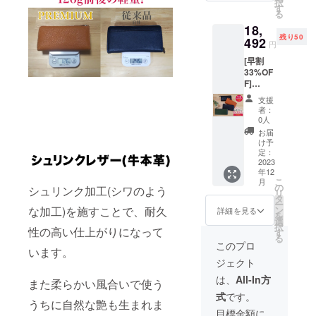
択
Fの
ター
す
れる場
る
¥17,112
パック
合があ
18,
(税、送
便手渡
りま
残り50
料込み)
492
しとな
す。
円
にて承
りま
[早割
りま
す。 *発
33%OF
す。 カ
送順が
F]
ラー :
多少前
PREMI
ブラッ
後する
支援
UM２点
ク、
場合も
者：
一般販
キャメ
ござい
0人
売予定
ル、ネ
ます。 *
お届
価格
イ
ご注文
け予
¥27,600
ビー、
定：
状況、
(税、送
2023
グリー
製造工
年12
料込み)
ンの中
程上の
こ
月
のとこ
から２
の
都合に
シュリンク加工(シワのよう
リ
ろ 50名
点 *発送
タ
より出
ー
様限定
はレ
な加工)を施すことで、耐久
ン
荷時期
詳細を見る
を
33%OF
ター
選
が、遅
択
性の高い仕上がりになって
Fの
パック
す
れる場
る
¥18,492
便手渡
合があ
このプロ
います。
(税、送
しとな
りま
ジェクト
料込み)
りま
す。
にて承
す。 *発
は、
All-In方
また柔らかい風合いで使う
りま
送順が
式
です。
す。 カ
多少前
うちに自然な艶も生まれま
ラー :
後する
目標金額に