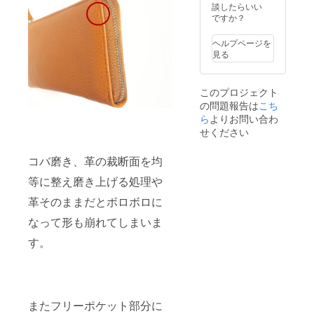
より出
談したらいい
荷時期
ですか？
が、遅
れる場
ヘルプページを
合があ
見る
りま
す。
このプロジェクト
の問題報告は
こち
ら
よりお問い合わ
せください
コバ磨き、革の裁断面を均
等に整え磨き上げる処理や
革そのままだとボロボロに
なって形も崩れてしまいま
す。
またフリーポケット部分に