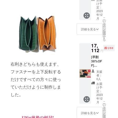
価格
ル、ネ
ご注文
け予
¥13,800
イ
定：
状況、
(税、送
2023
ビー、
製造工
年12
料込み)
グリー
程上の
こ
月
のとこ
ンの中
の
都合に
リ
ろ 350
から１
タ
より出
ー
名様限
点 *発送
ン
荷時期
詳細を見る
を
定
はレ
選
が、遅
択
25%OF
ター
す
れる場
る
Fの
パック
合があ
17,
¥10,350
便手渡
りま
残り50
(税、送
112
しとな
す。
円
料込み)
りま
[早割
にて承
す。 *発
38%OF
りま
送順が
右利きどちらも使えます、
F]
す。 カ
多少前
PREMI
ラー :
後する
ファスナーを上下反転する
支援
UM２点
ブラッ
場合も
者：
一般販
だけですべての方々に使っ
ク、
ござい
0人
売予定
キャメ
ます。 *
お届
ていただけように制作しま
価格
ル、ネ
ご注文
け予
¥27,600
イ
定：
状況、
した。
(税、送
2023
ビー、
製造工
年12
料込み)
グリー
程上の
こ
月
のとこ
ンの中
の
都合に
リ
ろ 50名
から１
タ
より出
ー
様限定
点 *発送
ン
荷時期
詳細を見る
を
38%OF
はレ
選
が、遅