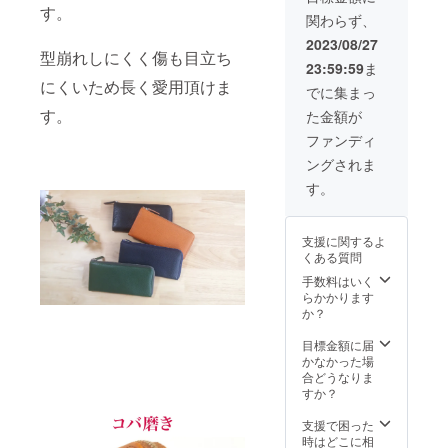
ブラッ
場合も
す。
関わらず、
ク、
ござい
キャメ
ます。 *
2023/08/27
ル、ネ
型崩れしにくく傷も目立ち
ご注文
23:59:59
ま
イ
状況、
にくいため長く愛用頂けま
ビー、
製造工
でに集まっ
グリー
程上の
す。
た金額が
ンの中
都合に
から２
より出
ファンディ
点 *発送
荷時期
ングされま
はレ
が、遅
ター
れる場
す。
パック
合があ
便手渡
りま
しとな
す。
支援に関するよ
りま
くある質問
す。 *発
送順が
手数料はいく
多少前
らかかります
後する
か？
場合も
ござい
目標金額に届
ます。 *
かなかった場
ご注文
合どうなりま
状況、
すか？
製造工
程上の
支援で困った
都合に
時はどこに相