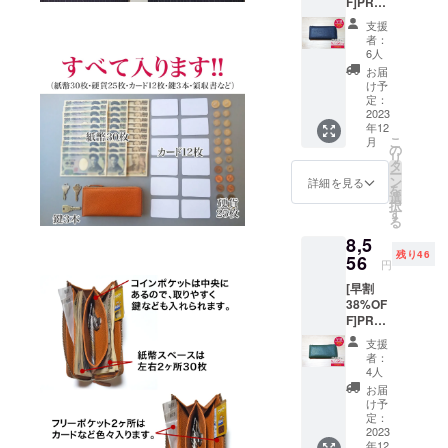
F]PRE
ル *発送
が、遅
MIUM1
はレ
れる場
支援
点 一般
ター
合があ
者：
販売予
パック
りま
6人
定価格
便手渡
す。
お届
13,800
しとな
け予
円(税、
りま
定：
送料込
2023
す。 *発
年12
み)のと
送順が
こ
月
ころ50
多少前
の
リ
名様限
後する
タ
ー
定
場合も
ン
詳細を見る
を
38%OF
ござい
選
択
Fの
ます。 *
す
る
8,556円
ご注文
8,5
にて承
状況、
残り46
りま
56
製造工
円
す。 カ
程上の
[早割
ラー:ネ
都合に
38%OF
イビー *
より出
F]PRE
発送は
荷時期
MIUM1
レター
が、遅
支援
点 一般
パック
れる場
者：
販売予
便手渡
合があ
4人
定価格
しとな
りま
お届
13,800
りま
す。
け予
円(税、
す。 *発
定：
送料込
2023
送順が
年12