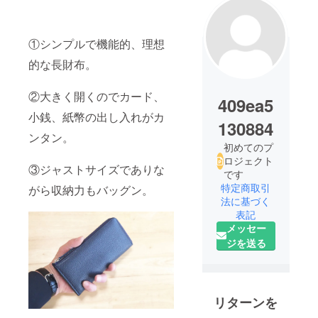
①シンプルで機能的、理想
的な長財布。
②大きく開くのでカード、
409ea5
小銭、紙幣の出し入れがカ
130884
ンタン。
初めてのプ
ロジェクト
③ジャストサイズでありな
です
特定商取引
がら収納力もバッグン。
法に基づく
表記
メッセー
ジを送る
リターンを