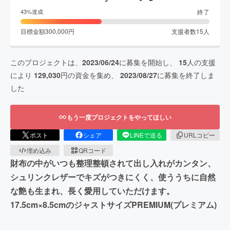
終了
43
%達成
目標金額
300,000
円
支援者数
15
人
このプロジェクトは、
2023/06/24
に募集を開始し、
15
人の支援
により
129,030
円の資金を集め、
2023/08/27
に募集を終了しま
した
もう一度プロジェクトをやってほしい
ポスト
シェア
LINEで送る
URLコピー
埋め込み
QRコード
財布の中がいつも整理整頓されて出し入れがカンタン、
シュリンクレザーでキズがつきにくく、使ううちに自然
な艶も生まれ、長く愛用していただけます。
17.5cm×8.5cmのジャストサイズPREMIUM(プレミアム)