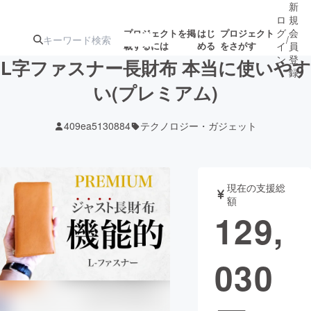
新
ロ
規
グ
会
プロジェクトを掲
はじ
プロジェクト
/
載するには
める
をさがす
イ
員
ン
登
L字ファスナー長財布 本当に使いやす
録
い(プレミアム)
人気のプロ
注目のリ
注目の新着プロ
募集終了が近いプ
もうすぐ公開
409ea5130884
テクノロジー・ガジェット
ジェクト
ターン
ジェクト
ロジェクト
されます
アート・写真
音楽
現在の支援総
額
129,
テクノロジー・ガジェット
ゲーム・サ
030
映像・映画
書籍・雑誌
ビジネス・起業
チャレンジ