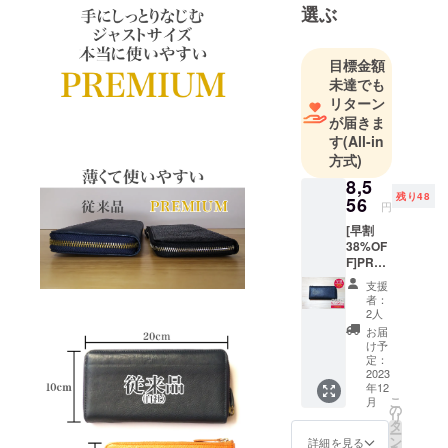
選ぶ
目標金額
未達でも
リターン
が届きま
す
(All-in
方式)
8,5
残り48
56
円
[早割
38%OF
F]PRE
MIUM1
支援
点 一般
者：
販売予
2人
定価格
お届
13,800
け予
円(税、
定：
送料込
2023
年12
み)のと
こ
月
ころ50
の
リ
名様限
タ
ー
定
ン
詳細を見る