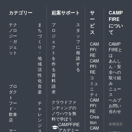
カテゴリー
起案サポート
サ
CAMP
ー
FIRE
テク
ま
プ
ス
ビ
につい
ノロ
ち
ロ
タ
ス
て
ジー
づ
ジ
ッ
・ガ
く
ェ
フ
CAM
CAMP
ジェ
り
ク
に
PFI
FIREと
ット
・
ト
相
RE
は
地
を
談
CAM
あんし
域
作
す
PFI
ん・安
活
る
る
RE
全への
性
資
コ
取り組
化
料
ミュ
み
プロ
音
請
ニ
ニュー
ダク
楽
求
ティ
ス
ト
CAM
ヘルプ
クラウドファ
フー
チ
PFI
お問い
ンディングの
ド・
ャ
RE
合わせ
ノウハウを無
飲食
レ
Crea
料で学ぼう
店
ン
tion
各種規定
CAMPFIRE
ジ
CAM
アカデミー
アニ
ス