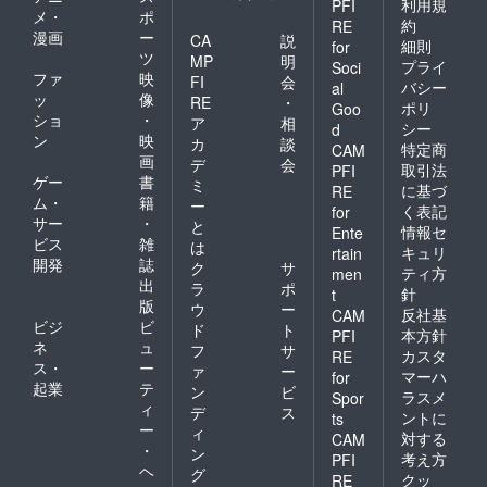
利用規
PFI
メ・
ポ
約
RE
漫画
ー
CA
説
細則
for
ツ
MP
明
プライ
Soci
ファ
映
FI
会
バシー
al
ッ
像
RE
・
ポリ
Goo
ショ
・
ア
相
シー
d
ン
映
カ
談
特定商
CAM
画
デ
会
取引法
PFI
ゲー
書
ミ
に基づ
RE
ム・
籍
ー
く表記
for
サー
・
と
情報セ
Ente
ビス
雑
は
キュリ
rtain
開発
誌
ク
サ
ティ方
men
出
ラ
ポ
針
t
版
ウ
ー
反社基
CAM
ビジ
ビ
ド
ト
本方針
PFI
ネ
ュ
フ
サ
カスタ
RE
ス・
ー
ァ
ー
マーハ
for
起業
テ
ン
ビ
ラスメ
Spor
ィ
デ
ス
ントに
ts
ー
ィ
対する
CAM
・
ン
考え方
PFI
ヘ
グ
クッ
RE