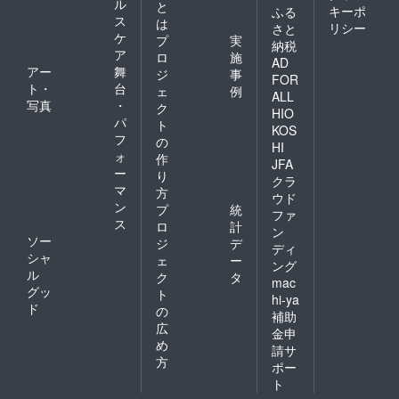
ル
と
キーポ
ふる
ス
は
リシー
さと
ケ
プ
実
納税
ア
ロ
施
AD
アー
舞
ジ
事
FOR
ト・
台
ェ
例
ALL
写真
・
ク
HIO
パ
ト
KOS
フ
の
HI
ォ
作
JFA
ー
り
クラ
マ
方
ウド
ン
プ
統
ファ
ス
ロ
計
ン
ソー
ジ
デ
ディ
シャ
ェ
ー
ング
ル
ク
タ
mac
グッ
ト
hi-ya
ド
の
補助
広
金申
め
請サ
方
ポー
ト