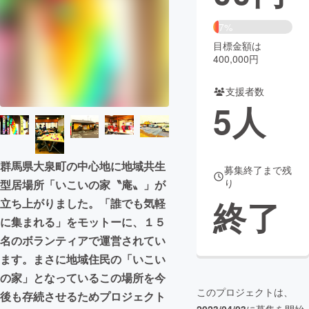
まちづくり・地域活性化
7%
目標金額は
400,000円
CAMPFIRE for Social Good
CAMPFIRE Creation
CAMPFIREふるさと納税
machi-ya
コミュニティ
支援者数
5
人
群馬県大泉町の中心地に地域共生
募集終了まで残
り
型居場所「いこいの家〝庵〟」が
終了
立ち上がりました。「誰でも気軽
に集まれる」をモットーに、１５
名のボランティアで運営されてい
ます。まさに地域住民の「いこい
の家」となっているこの場所を今
このプロジェクトは、
後も存続させるためプロジェクト