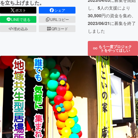
2023/04/03
に募集を開始
を立ち上げました。
し、
5
人の支援により
ポスト
シェア
30,500
円の資金を集め、
LINEで送る
URLコピー
2023/06/21
に募集を終了
埋め込み
QRコード
しました
もう一度プロジェク
トをやってほしい