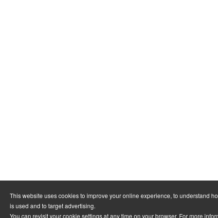
This website uses cookies to improve your online experience, to understand h
is used and to target advertising.
You can revisit your cookie settings at any time on your browser. For more info