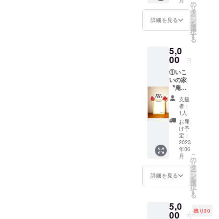
こ
１年間
の
数 10文字
リ
おこ
タ
以内程度（文字
ー
なった
ン
詳細を見る
数が多い場合、
を
行事や
選
小さく調整させ
択
来場者
す
ていただきま
る
数など
す） ・掲載サ
5,0
を、年
イズ 小（フォ
度末に
00
ントサイズ：9
円
メール
※文字数が多い場
①いこ
で御報
合、調整させて
いの家
告させ
いただきます）
〝庵〟
て いた
――お 願
内の
だきま
い―― ・支援
支援
「感謝
す。
者：
時、必ず備考欄
の掲示
1人
に掲載を希望さ
板」に
お届
れるお名前をご
お名前
け予
記入ください
を掲
定：
示 ・
2023
年06
掲載期
こ
月
間 プ
の
リ
ロジェ
タ
ー
クト終
ン
詳細を見る
を
了後～
選
択
２０２
す
る
５年３
5,0
月３１
残り30
日まで
00
円