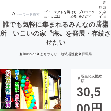
新
ロ
規
グ
会
プロジェクトを掲
はじ
プロジェクト
/
載するには
める
をさがす
イ
員
ン
登
誰でも気軽に集まれるみんなの居場
録
所 いこいの家〝庵〟を発展・存続さ
せたい
人気のプロ
注目のリ
注目の新着プロ
募集終了が近いプ
もうすぐ公開
ジェクト
ターン
ジェクト
ロジェクト
されます
ikoinoiori
まちづくり・地域活性化
群馬県
アート・写真
音楽
現在の支援総
テクノロジー・ガジェット
ゲーム・サ
額
30,5
映像・映画
書籍・雑誌
00
円
ビジネス・起業
チャレンジ