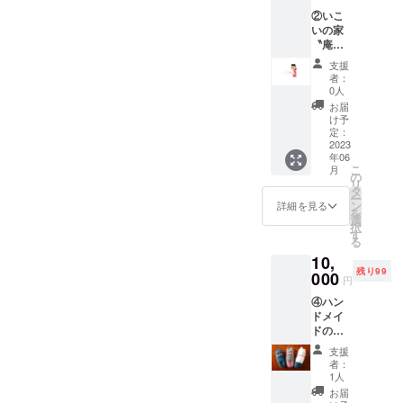
の間 ・
②いこ
掲載方
いの家
法 文
〝庵〟
字、ロ
広報用
ゴ・バ
支援
チラシ
ナー掲
者：
内にお
載可
0人
名前を
（ロ
お届
掲示 ・
ゴ・バ
け予
掲載期
ナーの
定：
間 プ
2023
場合、
年06
ロジェ
画像
こ
月
クト終
データ
の
リ
了後～
の受け
タ
ー
２０２
取りを
ン
詳細を見る
を
５年３
メール
選
択
月３１
で行い
す
る
日まで
ます）
10,
の間
・文字
残り99
上記期
000
数 １
円
間の内
０文字
④ハン
に発行
以内程
ドメイ
する全
度（文
ドの小
てのチ
字数が
物 心ば
ラシ
多い場
支援
かりの
に、支
合、調
者：
品です
援者名
整させ
1人
が、手
を掲載
ていた
お届
芸の得