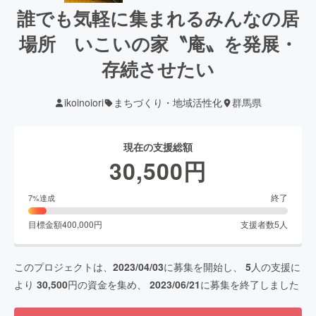
誰でも気軽に集まれるみんなの居
場所 いこいの家〝庵〟を発展・
存続させたい
ikoinoiori
まちづくり・地域活性化
群馬県
現在の支援総額
30,500
円
終了
7
%達成
目標金額
400,000
円
支援者数
5
人
このプロジェクトは、
2023/04/03
に募集を開始し、
5
人の支援に
より
30,500
円の資金を集め、
2023/06/21
に募集を終了しました