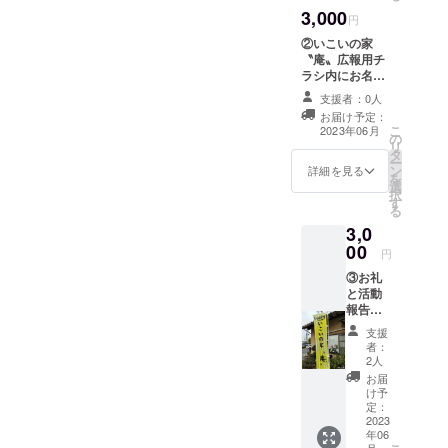
載可 ・文字
3,000
円
数 10文字
以内程度（文字
②いこいの家
数が多い場合、
〝庵〟広報用チ
小さく調整させ
ラシ内にお名前
ていただきま
を掲示 ・掲載
支援者：0人
す） ・掲載サ
期間 プロ
お届け予定：
イズ 小（フォ
ジェクト終了後
こ
2023年06月
ントサイズ：9
の
～２０２５年３
リ
※文字数が多い場
タ
月３１日までの
ー
合、調整させて
ン
間
詳細を見る
を
いただきます）
選
択
す
上記期間の内
る
に発行する全て
3,0
のチラシに、支
00
援者名を掲載い
円
たします。
③お礼
と活動
チラシは、来
報告の
所者をはじめ、
メール
近隣の地域住民
支援
・プロ
に配布したり、
者：
ジェク
2人
公共施設に置か
ト期間
せてもらったり
お届
終了後
け予
します ・掲載
に御礼
定：
方法 文字、
のメー
2023
ロゴ・バナー掲
年06
ルと、
載可 ・文字
月