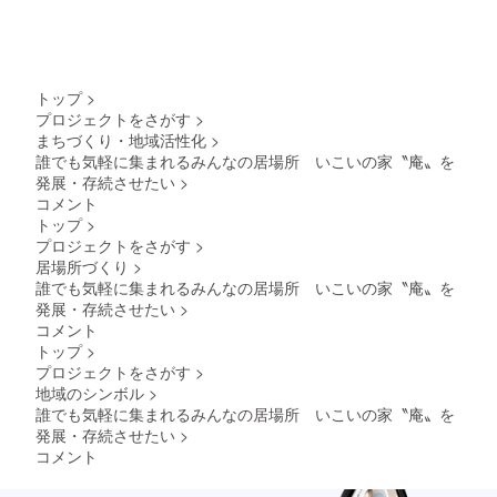
9 ※文
字数が
多い場
合、調
整させ
ていた
トップ
>
だきま
プロジェクトをさがす
>
す）
まちづくり・地域活性化
>
――
誰でも気軽に集まれるみんなの居場所 いこいの家〝庵〟を
お
願 い
発展・存続させたい
>
―― ・
コメント
支援
トップ
>
時、必
プロジェクトをさがす
>
ず備考
居場所づくり
>
欄に掲
載を希
誰でも気軽に集まれるみんなの居場所 いこいの家〝庵〟を
望され
発展・存続させたい
>
るお名
コメント
前をご
トップ
>
記入く
プロジェクトをさがす
>
ださい
地域のシンボル
>
誰でも気軽に集まれるみんなの居場所 いこいの家〝庵〟を
発展・存続させたい
>
コメント