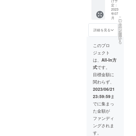
いたし
だきま
け予
意なボ
ます。
定：
す）
ラン
2023
チラ
・掲載
年07
ティア
シは、
サイズ
こ
月
で作っ
来所者
の
１文
リ
た小さ
をはじ
タ
字あた
ー
なぬい
め、近
ン
り３×３
詳細を見る
を
ぐるみ
隣の地
選
㎝程度
択
１個
域住民
す
（文字
る
を、御
に配布
数が多
このプロ
礼のお
した
い場
ジェクト
手紙と
り、公
合、調
共に送
共施設
整させ
は、
All-In方
らせて
に置か
ていた
式
です。
いただ
せても
だきま
きま
らった
す）
目標金額に
す ※色
りしま
――
関わらず、
やデザ
す ・掲
お
イン等
載方
願 い
2023/06/21
は選べ
法
―― ・
23:59:59
ま
ません
文
支援
のでご
字、ロ
時、必
でに集まっ
了承く
ゴ・バ
ず備考
た金額が
ださい
ナー掲
欄に掲
載可
載を希
ファンディ
（ロ
望され
ングされま
ゴ・バ
るお名
ナーの
前をご
す。