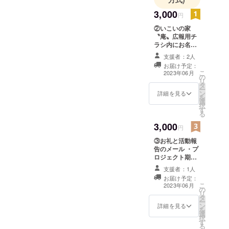
3,000
円
②いこいの家
〝庵〟広報用チ
ラシ内にお名前
を掲示 ・掲載
支援者：2人
期間 プロ
お届け予定：
ジェクト終了後
こ
2023年06月
の
～２０２５年３
リ
タ
月３１日までの
ー
ン
間
詳細を見る
を
選
択
す
上記期間の内
る
に発行する全て
3,000
のチラシに、支
円
援者名を掲載い
③お礼と活動報
たします。
告のメール ・プ
ロジェクト期間
チラシは、来
終了後に御礼の
所者をはじめ、
支援者：1人
メールと、年度
近隣の地域住民
お届け予定：
末に１年間おこ
に配布したり、
こ
2023年06月
の
なった行事や来
公共施設に置か
リ
タ
場者数などを
せてもらったり
ー
ン
メールで御報告
詳細を見る
します ・掲載
を
選
させていた
方法 文字、
択
す
だきます。
ロゴ・バナー掲
る