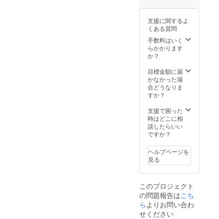
場合、
記入く
メール
ださい
にて画
支援に関するよ
像デー
くある質問
タの受
け取り
手数料はいく
を行い
らかかります
ます）
か？
・文字
数
目標金額に届
10
かなかった場
文字以
合どうなりま
内程度
すか？
（文字
数が多
支援で困った
い場
時はどこに相
合、小
談したらいい
さく調
ですか？
整させ
ていた
ヘルプページを
だきま
見る
す） ・
掲載サ
イズ
このプロジェクト
小
の問題報告は
こち
（フォ
ら
よりお問い合わ
ントサ
イズ：
せください