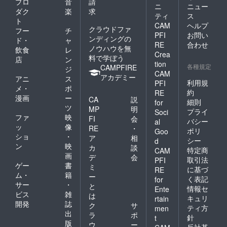
プロ
音
請
ニ
ニュー
ダク
楽
求
ティ
ス
ト
CAM
ヘルプ
クラウドファ
フー
チ
PFI
お問い
ンディングの
ド・
ャ
RE
合わせ
ノウハウを無
飲食
レ
Crea
料で学ぼう
店
ン
tion
各種規定
CAMPFIRE
ジ
CAM
アカデミー
アニ
ス
利用規
PFI
メ・
ポ
約
RE
漫画
ー
CA
説
細則
for
ツ
MP
明
プライ
Soci
ファ
映
FI
会
バシー
al
ッ
像
RE
・
ポリ
Goo
ショ
・
ア
相
シー
d
ン
映
カ
談
特定商
CAM
画
デ
会
取引法
PFI
ゲー
書
ミ
に基づ
RE
ム・
籍
ー
く表記
for
サー
・
と
情報セ
Ente
ビス
雑
は
キュリ
rtain
開発
誌
ク
サ
ティ方
men
出
ラ
ポ
針
t
版
ウ
ー