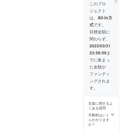
る
です。 体の動か
このプロ
レッスンはオン
し方を学ぶこと
ラインで行いま
ジェクト
から始める簡単
すので、ご自宅
なダンスエクサ
は、
All-In方
からお気軽に参
サイズや、1〜2
加が可能です。
式
です。
フレーズ程度の
レッスン日時に
振り付けレッス
目標金額に
ついてはご都合
ンが可能です！
に合わせて調整
関わらず、
お好きな音楽に
いたします。 (備
合わせて踊った
2023/03/31
考欄にご希望の
り、好きなアイ
レッスン内容を
23:59:59
ま
ドルの曲のダン
記載ください！)
スや最近流行っ
でに集まっ
ているKPOPダ
た金額が
ンスをやってみ
たり・・・是非
ファンディ
楽しくダンスに
ングされま
チャレンジして
みませんか？
す。
レッスン日時に
ついてはご都合
に合わせて調整
支援に関するよ
いたします。 (備
くある質問
考欄にご希望の
手数料はいく
レッスン内容を
らかかります
記載ください！)
か？