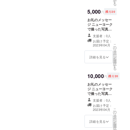
す
る
5,000
円
残り20
お礼のメッセー
ジ ニューヨーク
で撮った写真と
共に、お礼の
支援者：0人
メッセージを心
お届け予定：
を込めてお送り
こ
2023年04月
の
します！
リ
タ
ー
ン
詳細を見る
を
選
択
す
る
10,000
円
残り20
お礼のメッセー
ジ ニューヨーク
で撮った写真と
共に、心を込め
支援者：0人
て書いたお礼の
お届け予定：
メッセージをお
こ
2023年04月
の
送りさせていた
リ
タ
だきます！
ー
ン
詳細を見る
を
選
択