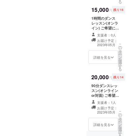
ンで行いますの
る
け、もしくは
で、ご自宅から
15,000
ボードを下げて
お気軽に参加が
円
残り15
ニューヨークを
可能です。レッ
1時間のダンス
30分歩きます！
スン日時につい
レッスン(オンラ
実際にPRしてい
てはご都合に合
イン) ご希望に合
る様子をお写真
わせて調整いた
わせた1時間のオ
でお送りしま
します。 (備考欄
支援者：0人
ンラインダンス
す。詳細を備考
にご希望のレッ
お届け予定：
レッスンを行い
欄に記載してく
スン内容を記載
こ
2023年05月
の
ます。体の動か
ださい。
ください！)
リ
タ
し方を学ぶこと
ー
ン
から始める簡単
詳細を見る
を
選
なダンスエクサ
択
す
サイズや、1〜2
る
フレーズ程度の
20,000
振り付けレッス
円
残り14
ンが可能です！
90分ダンスレッ
お好きな音楽に
スン(オンライン
合わせて踊った
or対面) ご希望に
り、好きなアイ
合わせた1.5時間
ドルの曲のダン
支援者：1人
のダンスレッス
スや最近流行っ
お届け予定：
ンを行います。
ているKPOPダ
こ
2023年05月
の
都内のスタジオ
ンスをやってみ
リ
タ
直接お越しいた
たり・・・是非
ー
ン
だける方につい
詳細を見る
楽しくダンスに
を
選
ては対面での
チャレンジして
択
す
レッスンも可能
みませんか？