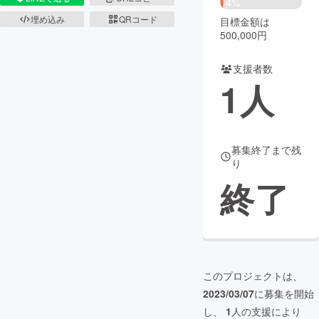
4%
埋め込み
QRコード
目標金額は
まちづくり・地域活性化
500,000円
支援者数
CAMPFIRE for Social Good
CAMPFIRE Creation
1
人
CAMPFIREふるさと納税
machi-ya
コミュニティ
募集終了まで残
り
終了
このプロジェクトは、
2023/03/07
に募集を開始
し、
1
人の支援により