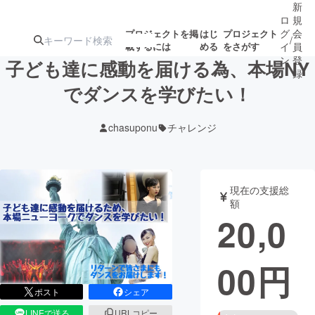
新
ロ
規
グ
会
プロジェクトを掲
はじ
プロジェクト
/
載するには
める
をさがす
イ
員
ン
登
子ども達に感動を届ける為、本場NY
録
でダンスを学びたい！
人気のプロ
注目のリ
注目の新着プロ
募集終了が近いプ
もうすぐ公開
chasuponu
チャレンジ
ジェクト
ターン
ジェクト
ロジェクト
されます
アート・写真
音楽
現在の支援総
額
20,0
テクノロジー・ガジェット
ゲーム・サ
00
円
映像・映画
書籍・雑誌
ポスト
シェア
ビジネス・起業
チャレンジ
LINEで送る
URLコピー