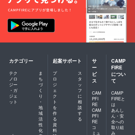
カテゴリー
起案サポート
サ
CAMP
ー
FIRE
テク
ま
プ
ス
ビ
につい
ノロ
ち
ロ
タ
ス
て
ジー
づ
ジ
ッ
・ガ
く
ェ
フ
CAM
CAMP
ジェ
り
ク
に
PFI
FIREと
ット
・
ト
相
RE
は
地
を
談
CAM
あんし
域
作
す
PFI
ん・安
活
る
る
RE
全への
性
資
コ
取り組
化
料
ミュ
み