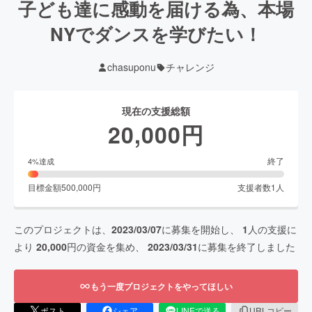
子ども達に感動を届ける為、本場
NYでダンスを学びたい！
chasuponu
チャレンジ
現在の支援総額
20,000
円
終了
4
%達成
目標金額
500,000
円
支援者数
1
人
このプロジェクトは、
2023/03/07
に募集を開始し、
1
人の支援に
より
20,000
円の資金を集め、
2023/03/31
に募集を終了しました
もう一度プロジェクトをやってほしい
ポスト
シェア
LINEで送る
URLコピー