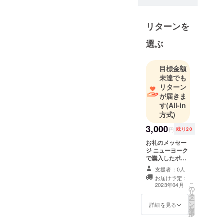
リターンを
選ぶ
目標金額
未達でも
リターン
が届きま
す
(All-in
方式)
3,000
円
残り20
お礼のメッセー
ジ ニューヨーク
で購入したポス
トカードに直筆
支援者：0人
でお礼のメッ
お届け予定：
セージを書い
こ
2023年04月
の
て、心を込めて
リ
タ
お送りします！
ー
ン
詳細を見る
を
選
択