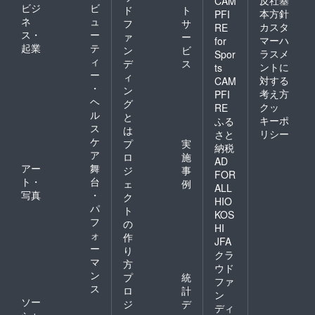
反社基
CAM
ビジ
ビ
ド
ト
本方針
PFI
ネ
ュ
フ
サ
カスタ
RE
ス・
ー
ァ
ー
マーハ
for
起業
テ
ン
ビ
ラスメ
Spor
ィ
デ
ス
ントに
ts
ー
ィ
対する
CAM
・
ン
考え方
PFI
ヘ
グ
クッ
RE
ル
と
キーポ
ふる
ス
は
リシー
さと
ケ
プ
実
納税
ア
ロ
施
AD
アー
舞
ジ
事
FOR
ト・
台
ェ
例
ALL
写真
・
ク
HIO
パ
ト
KOS
フ
の
HI
ォ
作
JFA
ー
り
クラ
マ
方
ウド
ン
プ
統
ファ
ス
ロ
計
ン
ソー
ジ
デ
ディ