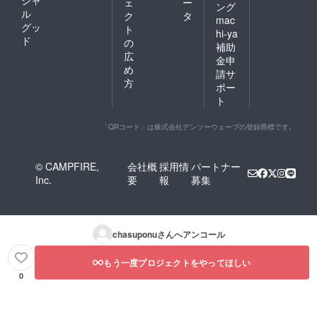
シャ
ェ
ー
ング
ル
ク
タ
mac
グッ
ト
hi-ya
ド
の
補助
広
金申
め
請サ
方
ポー
ト
「QRコード」は株式会社デンソーウェーブの登録商標です。
© CAMPFIRE,
会社概
採用情
パートナー
Inc.
要
報
募集
chasuponu
さんへアンコール
もう一度プロジェクトをやってほしい
0