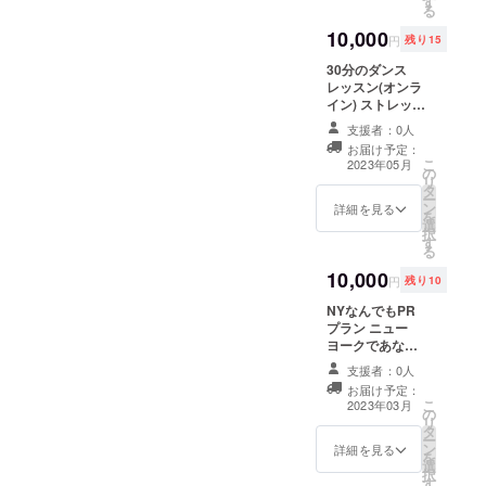
す
る
10,000
円
残り15
30分のダンス
レッスン(オンラ
イン) ストレッ
チ、筋トレ、痩
支援者：0人
身エクササイ
お届け予定：
ズ、ご希望の簡
こ
2023年05月
の
単な(15秒程度)
リ
タ
の振り付け等、
ー
ン
ご希望に沿った
詳細を見る
を
選
30分のオンライ
択
す
ンレッスンをい
る
たします！ 普段
10,000
体を動かす機会
円
残り10
のない方、ダン
NYなんでもPR
スをしてみたい
プラン ニュー
方、TikTokダン
ヨークであなた
スを覚えたい方
がPRしたいもの
など、この機会
支援者：0人
を代わりにPRし
に是非チャレン
お届け予定：
てきます！！
ジしてはいかが
こ
2023年03月
の
Instagram、
でしょうか？未
リ
タ
TikTok、
経験の方でも大
ー
ン
YouTube、企業
詳細を見る
歓迎です！ レッ
を
選
名などを書いた
スンはオンライ
択
す
紙を服に貼り付