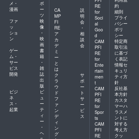
PFI
メ・
ポ
約
RE
漫画
ー
CA
説
細則
for
ツ
MP
明
プライ
Soci
ファ
映
FI
会
バシー
al
ッ
像
RE
・
ポリ
Goo
ショ
・
ア
相
シー
d
ン
映
カ
談
特定商
CAM
画
デ
会
取引法
PFI
ゲー
書
ミ
に基づ
RE
ム・
籍
ー
く表記
for
サー
・
と
情報セ
Ente
ビス
雑
は
キュリ
rtain
開発
誌
ク
サ
ティ方
men
出
ラ
ポ
針
t
版
ウ
ー
反社基
CAM
ビジ
ビ
ド
ト
本方針
PFI
ネ
ュ
フ
サ
カスタ
RE
ス・
ー
ァ
ー
マーハ
for
起業
テ
ン
ビ
ラスメ
Spor
ィ
デ
ス
ントに
ts
ー
ィ
対する
CAM
・
ン
考え方
PFI
ヘ
グ
クッ
RE
ル