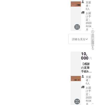
リジナ
ました
支援
ルス
住所に
者：
テッ
お送り
0人
カー】
しま
お届
感謝の
す。
け予
気持ち
定：
を込め
2023
年04
た直筆
こ
月
の手
の
リ
紙、オ
タ
ー
リジナ
ン
詳細を見る
を
ルス
選
択
テッ
す
る
カーを
10,
リター
ンとさ
000
円
せてい
【感謝
ただき
の直筆
ます。
手紙&オ
※お届け
リジナ
先情報
支援
ルス
の入力
者：
テッ
をお願
0人
カー&焚
いいた
お届
き付け
しま
け予
用の薪
す。入
定：
２キ
2023
力いた
年04
ロ】 感
だいき
こ
月