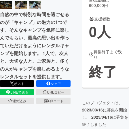
600,000円
まちづくり・地域活性化
自然の中で特別な時間を過ごせる
支援者数
のが「キャンプ」の魅力の1つで
0
人
CAMPFIRE for Social Good
CAMPFIRE Creation
す。そんなキャンプを気軽に楽し
CAMPFIREふるさと納税
machi-ya
コミュニティ
んでもらい、最高の思い出を作っ
ていただけるようにレンタルキャ
募集終了まで残
ンプを開始します。 1人で、友人
り
と、大切な人と、ご家族と、多く
終了
の人がキャンプを楽しめるような
レンタルセットを提供します。
ポスト
シェア
LINEで送る
URLコピー
埋め込み
QRコード
このプロジェクトは、
2023/03/16
に募集を開始
し、
2023/04/16
に募集を
終了しました