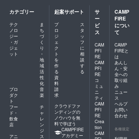
カテゴリー
起案サポート
サ
CAMP
ー
FIRE
テク
ま
プ
ス
ビ
につい
ノロ
ち
ロ
タ
ス
て
ジー
づ
ジ
ッ
・ガ
く
ェ
フ
CAM
CAMP
ジェ
り
ク
に
PFI
FIREと
ット
・
ト
相
RE
は
地
を
談
CAM
あんし
域
作
す
PFI
ん・安
活
る
る
RE
全への
性
資
コ
取り組
化
料
ミュ
み
プロ
音
請
ニ
ニュー
ダク
楽
求
ティ
ス
ト
CAM
ヘルプ
クラウドファ
フー
チ
PFI
お問い
ンディングの
ド・
ャ
RE
合わせ
ノウハウを無
飲食
レ
Crea
料で学ぼう
店
ン
tion
各種規定
CAMPFIRE
ジ
CAM
アカデミー
アニ
ス
利用規