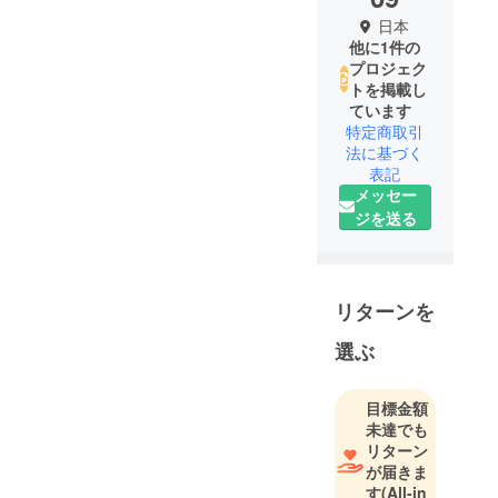
日本
他に1件の
プロジェク
トを掲載し
ています
特定商取引
法に基づく
表記
メッセー
ジを送る
リターンを
選ぶ
目標金額
未達でも
リターン
が届きま
す
(All-in