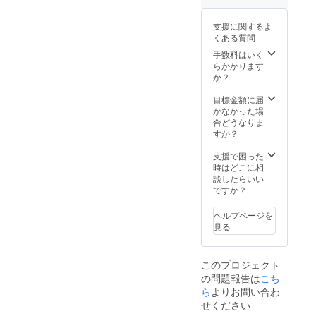
の入力
をお願
支援に関するよ
いいた
くある質問
しま
す。入
手数料はいく
力いた
らかかります
だいき
か？
ました
住所に
目標金額に届
お送り
かなかった場
しま
合どうなりま
す。 ス
すか？
テッ
カーサ
支援で困った
イズは
時はどこに相
「W14c
談したらいい
m×H7c
ですか？
m」と
なりま
ヘルプページを
す。
見る
このプロジェクト
の問題報告は
こち
ら
よりお問い合わ
せください