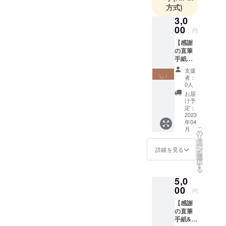
方式)
3,0
00
円
【感謝
の直筆
手紙】
感謝の
支援
気持ち
者：
を込め
0人
た直筆
お届
の手紙
け予
をリ
定：
ターン
2023
年04
とさせ
こ
月
ていた
の
リ
だきま
タ
ー
す。 ※
ン
詳細を見る
を
お届け
選
択
先情報
す
る
の入力
5,0
をお願
いいた
00
円
しま
【感謝
す。入
の直筆
力いた
手紙&オ
だいき