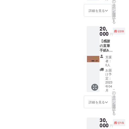
謝の気
ました
の
リ
持ちを
住所に
タ
ー
込めた
お送り
ン
詳細を見る
を
直筆の
しま
選
択
手紙、
す。 ス
す
る
オリジ
テッ
20,
ナルス
カーサ
残り20
テッ
000
イズは
円
カー、
「W14c
【感謝
焚き付
m×H7c
の直筆
け用の
m」と
手紙&オ
薪２キ
なりま
リジナ
ロをリ
す。
支援
ルス
ターン
者：
テッ
とさせ
0人
カー&焚
ていた
お届
き付け
だきま
け予
用の薪
す。 ※
定：
５キ
2023
お届け
年04
ロ】 感
先情報
こ
月
謝の気
の入力
の
リ
持ちを
をお願
タ
ー
込めた
いいた
ン
詳細を見る
を
直筆の
しま
選
択
手紙、
す。入
す
る
オリジ
力いた
30,
ナルス
だいき
残り15
テッ
000
ました
円
カー、