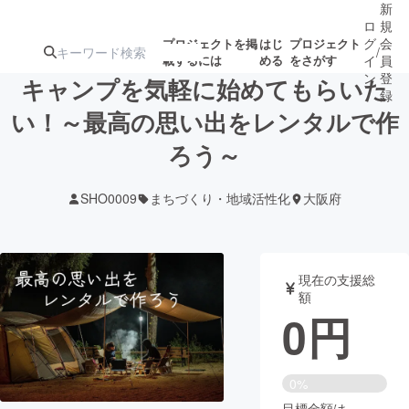
新
ロ
規
グ
会
プロジェクトを掲
はじ
プロジェクト
/
載するには
める
をさがす
イ
員
ン
登
キャンプを気軽に始めてもらいた
録
い！～最高の思い出をレンタルで作
ろう～
人気のプロ
注目のリ
注目の新着プロ
募集終了が近いプ
もうすぐ公開
ジェクト
ターン
ジェクト
ロジェクト
されます
SHO0009
まちづくり・地域活性化
大阪府
アート・写真
音楽
現在の支援総
テクノロジー・ガジェット
ゲーム・サ
額
0
円
映像・映画
書籍・雑誌
0%
ビジネス・起業
チャレンジ
目標金額は