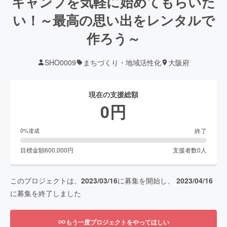
キャンプを気軽に始めてもらいた
い！～最高の思い出をレンタルで
作ろう～
SHO0009
まちづくり・地域活性化
大阪府
現在の支援総額
0
円
終了
0
%達成
目標金額
600,000
円
支援者数
0
人
このプロジェクトは、
2023/03/16
に募集を開始し、
2023/04/16
に募集を終了しました
もう一度プロジェクトをやってほしい