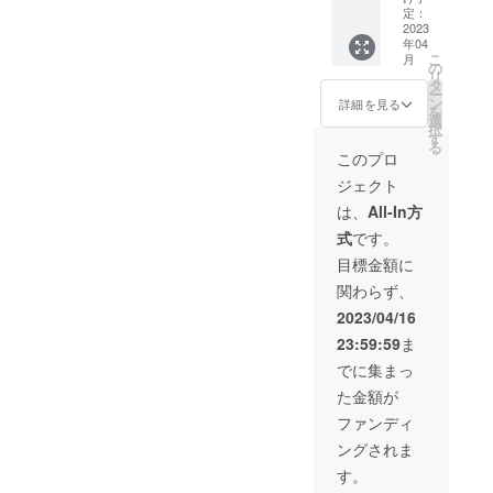
用の薪
リター
定：
m」と
５キロ&
2023
ンとさ
なりま
年04
広葉樹
せてい
す。
こ
月
１０キ
ただき
の
リ
ロ】 感
ます。
タ
ー
謝の気
※お届け
ン
詳細を見る
を
持ちを
先情報
選
択
込めた
の入力
す
る
直筆の
をお願
このプロ
手紙、
いいた
ジェクト
オリジ
しま
ナルス
す。入
は、
All-In方
テッ
力いた
式
です。
カー、
だいき
焚き付
ました
目標金額に
け用の
住所に
関わらず、
薪５キ
お送り
ロ、広
しま
2023/04/16
葉樹１
す。 ス
23:59:59
ま
０キロ
テッ
をリ
カーサ
でに集まっ
ターン
イズは
た金額が
とさせ
「W14c
ていた
m×H7c
ファンディ
だきま
m」と
ングされま
す。 ※
なりま
お届け
す。
す。
先情報