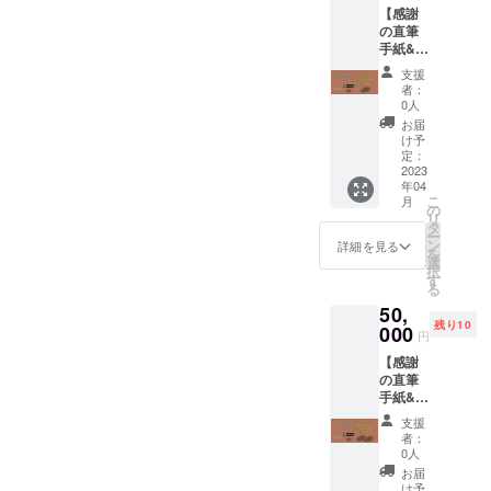
住所に
【感謝
焚き付
お送り
の直筆
け用の
しま
手紙&オ
薪５キ
す。 ス
リジナ
ロをリ
テッ
支援
ルス
ターン
カーサ
者：
テッ
とさせ
イズは
0人
カー&焚
ていた
「W14c
お届
き付け
だきま
m×H7c
け予
用の薪
す。 ※
定：
m」と
５キロ&
2023
お届け
なりま
年04
広葉樹
先情報
す。
こ
月
５キ
の入力
の
リ
ロ】 感
をお願
タ
ー
謝の気
いいた
ン
詳細を見る
を
持ちを
しま
選
択
込めた
す。入
す
る
直筆の
力いた
50,
手紙、
だいき
残り10
オリジ
000
ました
円
ナルス
住所に
【感謝
テッ
お送り
の直筆
カー、
しま
手紙&オ
焚き付
す。 ス
リジナ
け用の
テッ
支援
ルス
薪５キ
カーサ
者：
テッ
ロ、広
イズは
0人
カー&焚
葉樹５
「W14c
お届
き付け
キロを
m×H7c
け予