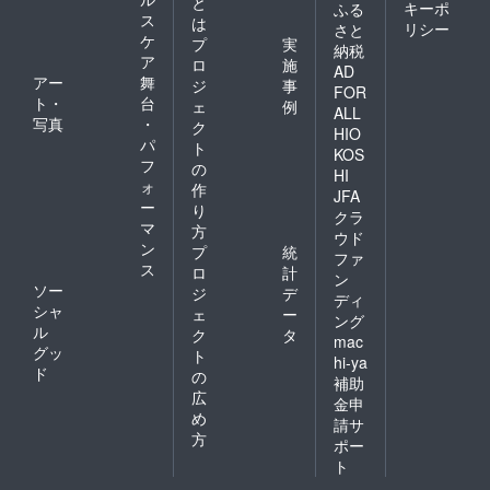
と
キーポ
ふる
ス
は
リシー
さと
ケ
プ
実
納税
ア
ロ
施
AD
アー
舞
ジ
事
FOR
ト・
台
ェ
例
ALL
写真
・
ク
HIO
パ
ト
KOS
フ
の
HI
ォ
作
JFA
ー
り
クラ
マ
方
ウド
ン
プ
統
ファ
ス
ロ
計
ン
ソー
ジ
デ
ディ
シャ
ェ
ー
ング
ル
ク
タ
mac
グッ
ト
hi-ya
ド
の
補助
広
金申
め
請サ
方
ポー
ト