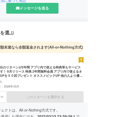
引法に基づく表記
メッセージを送る
を選ぶ
金額未達なら全額返金されます
(All-or-Nothing方式)
0円分のリターンが2年間 アプリ内で使える特典等もサービス
す！ 9月リリース 特典 2年間無料会員 アプリ内で使えるオ
UPを５０回プレゼント オススメピックUP 他の人より優先
やすくなるような目立つコンテンツに掲載。 毎月感謝を込
人
ーを実施 ホテルやクラブ等を貸切ビンゴ大会を実施 豪華景
：2026年03月
プレゼントする！ その際の優待券をプレゼント 景品は全部
内のものにする。 国内旅行 ブランド財布 バック等
このリターンを選択する
る
クトは、All-or-Nothing方式です。
を達成した場合にのみ、
2023/03/15 23:59:59
まで