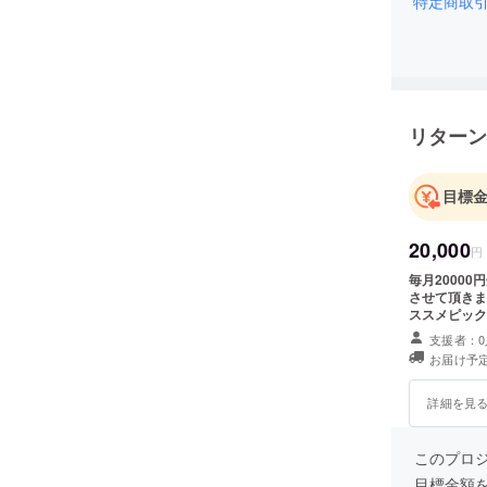
特定商取
リターン
目標
20,000
円
毎月2000
させて頂きま
ススメピック
的にマッチし
支援者：0
めたパーティ
お届け予定
品、旅行等を
で50万円以
詳細を見
このプロジェ
目標金額