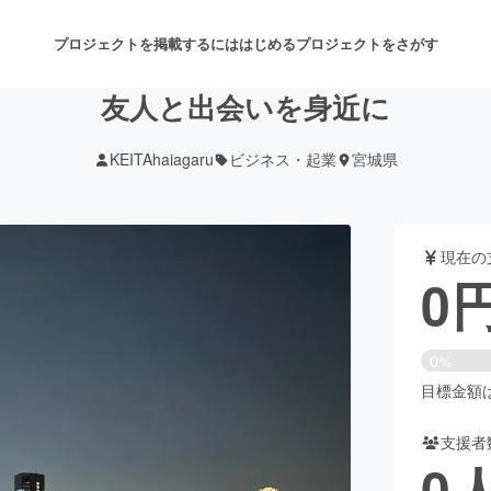
プロジェクトを掲載するには
はじめる
プロジェクトをさがす
友人と出会いを身近に
KEITAhaiagaru
ビジネス・起業
宮城県
注目のリターン
注目の新着プロジェクト
募集終了が近いプロジェクト
も
現在の
音楽
舞台・パフォーマンス
0
ゲーム・サービス開発
フード・飲食店
0%
書籍・雑誌出版
アニメ・漫画
目標金額は8
支援者
チャレンジ
ビューティー・ヘルスケ
0