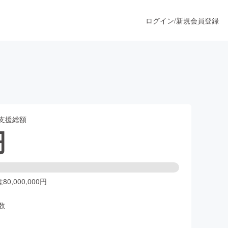
ログイン
/
新規会員登録
うすぐ公開されます
支援総額
プロダクト
円
ファッション
スポーツ
0,000,000円
数
ア
ソーシャルグッド
人