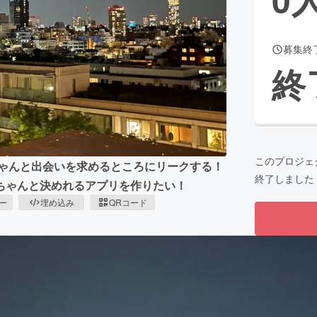
募集終
CAMPFIRE for Social Good
CAMPFIRE Creation
終
CAMPFIREふるさと納税
machi-ya
コミュニティ
このプロジェ
ちゃんと出会いを求めるところにリークする！
終了しました
ちゃんと決めれるアプリを作りたい！
ピー
埋め込み
QRコード