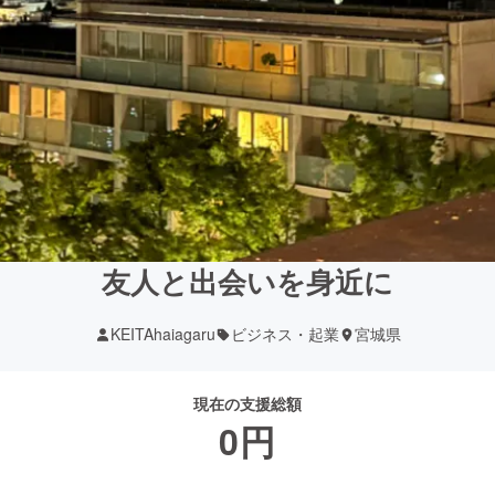
友人と出会いを身近に
KEITAhaiagaru
ビジネス・起業
宮城県
現在の支援総額
0
円