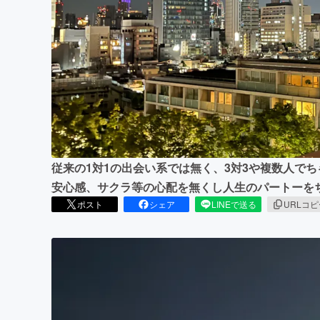
まちづくり・地域活性化
従来の1対1の出会い系では無く、3対3や複数人で
安心感、サクラ等の心配を無くし人生のパートーを
ポスト
シェア
LINEで送る
URLコ