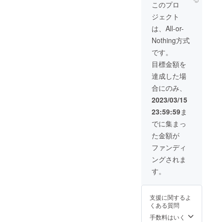
ゼント オススメ
このプロ
ピックUP 他の
ジェクト
人より優先的に
マッチしやすく
は、All-or-
なるような目立
Nothing方式
つコンテンツに
掲載。 毎月感謝
です。
を込めたパー
目標金額を
ティーを実施 ホ
テルやクラブ等
達成した場
を貸切ビンゴ大
合にのみ、
会を実施 豪華景
品、旅行等をプ
2023/03/15
レゼントする！
23:59:59
ま
その際の優待券
をプレゼント 景
でに集まっ
品は全部で50万
た金額が
円以内のものに
する。 国内旅行
ファンディ
ブランド財布
ングされま
バック等
す。
支援に関するよ
くある質問
手数料はいく