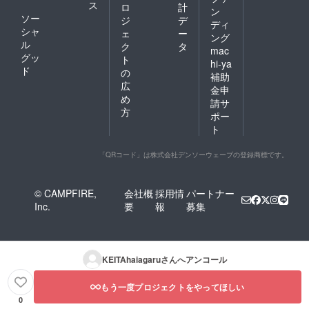
ス
ロ
計
ン
ソー
ジ
デ
ディ
シャ
ェ
ー
ング
ル
ク
タ
mac
グッ
ト
hi-ya
ド
の
補助
広
金申
め
請サ
方
ポー
ト
「QRコード」は株式会社デンソーウェーブの登録商標です。
© CAMPFIRE,
会社概
採用情
パートナー
Inc.
要
報
募集
KEITAhaiagaru
さんへアンコール
もう一度プロジェクトをやってほしい
0