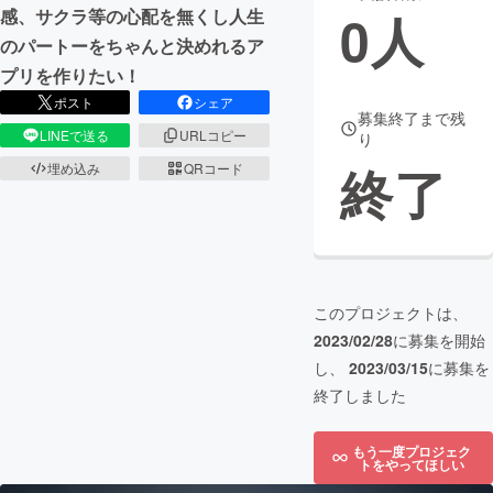
0
人
感、サクラ等の心配を無くし人生
まちづくり・地域活性化
のパートーをちゃんと決めれるア
プリを作りたい！
ポスト
シェア
CAMPFIRE for Social Good
CAMPFIRE Creation
募集終了まで残
LINEで送る
URLコピー
り
CAMPFIREふるさと納税
machi-ya
コミュニティ
終了
埋め込み
QRコード
このプロジェクトは、
2023/02/28
に募集を開始
し、
2023/03/15
に募集を
終了しました
もう一度プロジェク
トをやってほしい