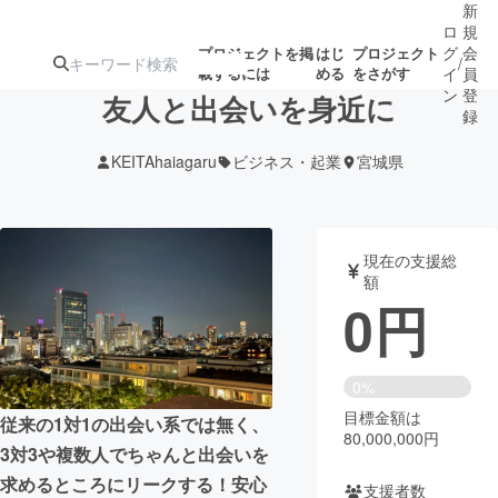
新
ロ
規
グ
会
プロジェクトを掲
はじ
プロジェクト
/
載するには
める
をさがす
イ
員
ン
登
友人と出会いを身近に
録
KEITAhaiagaru
ビジネス・起業
宮城県
人気のプロ
注目のリ
注目の新着プロ
募集終了が近いプ
もうすぐ公開
ジェクト
ターン
ジェクト
ロジェクト
されます
現在の支援総
額
アート・写真
音楽
0
円
テクノロジー・ガジェット
ゲーム・サ
0%
目標金額は
映像・映画
書籍・雑誌
従来の1対1の出会い系では無く、
80,000,000円
3対3や複数人でちゃんと出会いを
ビジネス・起業
チャレンジ
求めるところにリークする！安心
支援者数