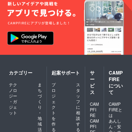
カテゴリー
起案サポート
サ
CAMP
ー
FIRE
テク
ま
プ
ス
ビ
につい
ノロ
ち
ロ
タ
ス
て
ジー
づ
ジ
ッ
・ガ
く
ェ
フ
CAM
CAMP
ジェ
り
ク
に
PFI
FIREと
ット
・
ト
相
RE
は
地
を
談
CAM
あんし
域
作
す
PFI
ん・安
活
る
る