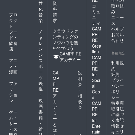
RE
全への
性
資
コ
取り組
化
料
ミュ
み
プロ
音
請
ニ
ニュー
ダク
楽
求
ティ
ス
ト
CAM
ヘルプ
クラウドファ
フー
チ
PFI
お問い
ンディングの
ド・
ャ
RE
合わせ
ノウハウを無
飲食
レ
Crea
料で学ぼう
店
ン
tion
各種規定
CAMPFIRE
ジ
CAM
アカデミー
アニ
ス
利用規
PFI
メ・
ポ
約
RE
漫画
ー
CA
説
細則
for
ツ
MP
明
プライ
Soci
ファ
映
FI
会
バシー
al
ッ
像
RE
・
ポリ
Goo
ショ
・
ア
相
シー
d
ン
映
カ
談
特定商
CAM
画
デ
会
取引法
PFI
ゲー
書
ミ
に基づ
RE
ム・
籍
ー
く表記
for
サー
・
と
情報セ
Ente
ビス
雑
は
キュリ
rtain
開発
誌