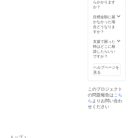
らかかります
か？
目標金額に届
かなかった場
合どうなりま
すか？
支援で困った
時はどこに相
談したらいい
ですか？
ヘルプページを
見る
このプロジェクト
の問題報告は
こち
ら
よりお問い合わ
せください
トップ
>