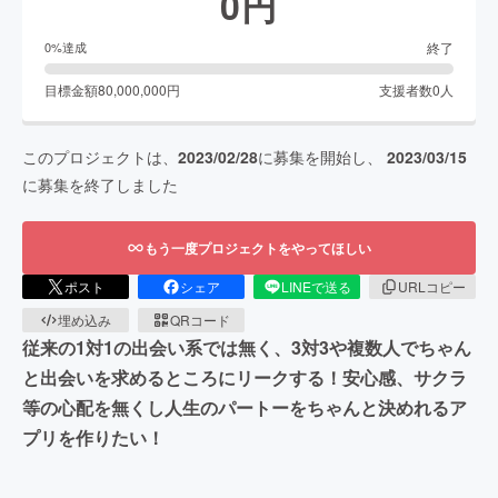
0
円
終了
0
%達成
目標金額
80,000,000
円
支援者数
0
人
このプロジェクトは、
2023/02/28
に募集を開始し、
2023/03/15
に募集を終了しました
もう一度プロジェクトをやってほしい
ポスト
シェア
LINEで送る
URLコピー
埋め込み
QRコード
従来の1対1の出会い系では無く、3対3や複数人でちゃん
と出会いを求めるところにリークする！安心感、サクラ
等の心配を無くし人生のパートーをちゃんと決めれるア
プリを作りたい！