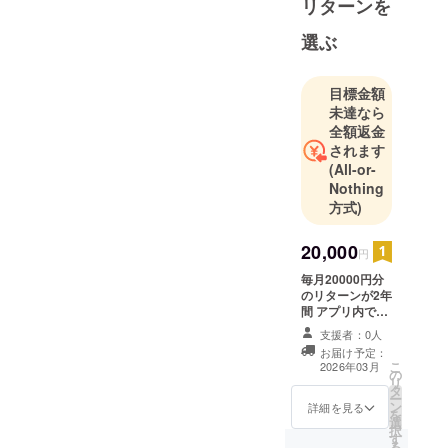
リターンを
選ぶ
目標金額
未達なら
全額返金
されます
(All-or-
Nothing
方式)
20,000
円
毎月20000円分
のリターンが2年
間 アプリ内で使
える特典等も
支援者：0人
サービスさせて
お届け予定：
頂きます！ 9月
こ
2026年03月
の
リリース 特典 2
リ
タ
年間無料会員 ア
ー
ン
プリ内で使える
詳細を見る
を
選
オススメピック
択
す
UPを５０回プレ
る