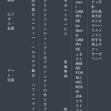
ク
サ
ティ方
men
出
ラ
ポ
針
t
版
ウ
ー
反社基
CAM
ビジ
ビ
ド
ト
本方針
PFI
ネ
ュ
フ
サ
カスタ
RE
ス・
ー
ァ
ー
マーハ
for
起業
テ
ン
ビ
ラスメ
Spor
ィ
デ
ス
ントに
ts
ー
ィ
対する
CAM
・
ン
考え方
PFI
ヘ
グ
クッ
RE
ル
と
キーポ
ふる
ス
は
リシー
さと
ケ
プ
実
納税
ア
ロ
施
AD
アー
舞
ジ
事
FOR
ト・
台
ェ
例
ALL
写真
・
ク
HIO
パ
ト
KOS
フ
の
HI
ォ
作
JFA
ー
り
クラ
マ
方
ウド
ン
プ
統
ファ