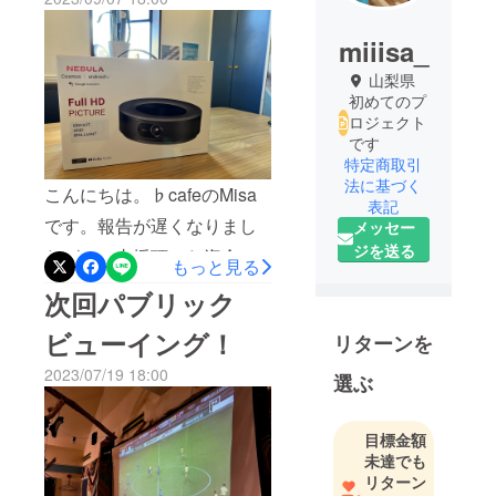
miiisa_
山梨県
初めてのプ
ロジェクト
です
特定商取引
法に基づく
こんにちは。♭cafeのMisa
表記
です。報告が遅くなりまし
メッセー
ジを送る
たが、ご支援頂いた資金で
もっと見る
プロジェクターを購入する
次回パブリック
ことが出来ました。本当に
ビューイング！
リターンを
ありがとうございます。す
2023/07/19 18:00
でにパブリックビューイン
選ぶ
グは開催されていますが、
目標金額
さらに盛り上げられるイベ
未達でも
ントになるよう努めます。
リターン