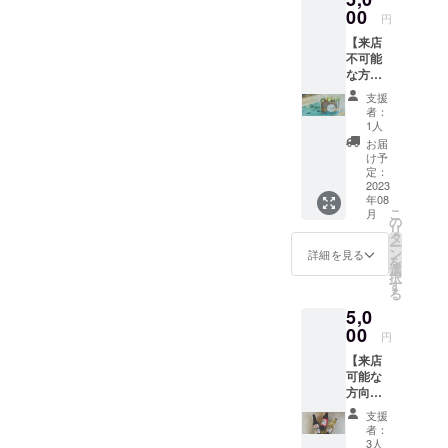
効しま
つお礼
00
屋号は
https://twitter.com/bcafe_yam
すの
円
動報告にて随時報告してい
として
入りま
で、な
【来店
anashiFansta ・
提供さ
せん。
にとぞ
きます。今後とも応援して
不可能
せてい
ご理解
https://fansta.jp/shops/9VAm
な方向
ただき
頂けますと嬉しいです。本
くださ
け/お気
ます。
い。
支援
bDAKS2hkMisa.
持ちプ
当にありがとうございまし
郵送で
者：
ラン】
引き換
1人
た。♭cafe オーナー Misa.
5000円
え券を
お届
のご支
お送り
け予
援に対
しま
定：
し、当
2023
す。ご
年08
店で販
来店の
こ
月
売をし
際に引
の
リ
ている
き換え
タ
ー
多肉植
券をレ
ン
詳細を見る
を
物をお
ジにて
選
択
礼とし
ご提示
す
る
て提供
くださ
5,0
させて
い。 引
いただ
00
き換え
円
きま
券を利
【来店
す。 郵
用の際
可能な
送でお
は、
方向け/
送りし
SNS割
アル
ます。
引は適
支援
コール
※多肉植
応不可
者：
プラ
物の向
となり
3人