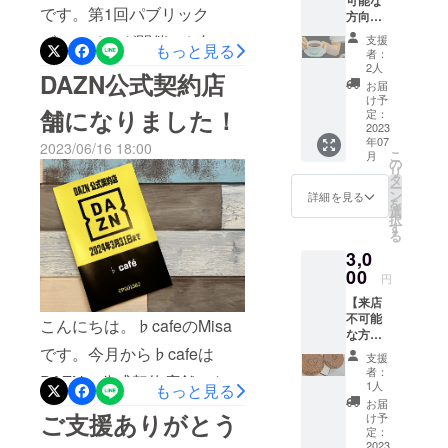
可能な
す。
なります。(空席の状況によ
SC戦を放映します！観戦ご
です。第1回パブリック
方向け/
お気持
りテーブル席へのご案内も
希望の方は16時以降で席の
ビューイング開催のお知ら
支援
もっと見る
ちプラ
者：
可。)ご予約は来店、電話
ン】
ご予約を承ります！多くの
せです！7月1日(土) 19時よ
2人
DAZN公式契約店
3000円
お届
(080-4086-5856)または、
人に楽しんでいただきたい
り、J2リーグヴァンフォー
のご支
け予
舗になりました！
援に対
定：
Instagram・Twitterのメッ
ため、席数の都合により1~2
レ甲府 対 ジェフユナイテッ
し、ド
2023
年07
リンク
セージより受け付けており
2023/06/16 18:00
名様カウンター席、3名様~
ド千葉戦を放映します。観
こ
月
の中か
の
リ
ます！Instagram ・
ら1杯を
テーブル席のご案内になり
戦ご希望の方は16時以降で
タ
ー
せめて
ン
詳細を見る
https://www.instagram.com/b
を
ます。(空席の状況により
席のご予約を承ります！多
ものお
選
択
礼とし
す
cafe_yamanashi/Twitter ・
テーブル席へのご案内も
くの人に楽しんでいただき
る
て提供
3,0
させて
https://twitter.com/bcafe_yam
可。当日は様子により仮プ
たいため、席数の都合によ
いただ
00
円
anashi営業時間 日月水
きま
ロジェクターを使用する場
り1~2名様カウンター席、3
【来店
す。※ア
木 10:00~18:00金
合もあります。)ご予約は来
不可能
名様~テーブル席のご案内に
ルコー
こんにちは。♭cafeのMisa
な方向
ルは含
土 10:00~22:00定休日 火曜
店、電話(080-4086-5856)ま
なります。(空席の状況によ
け/お気
です。今月から♭cafeは
みませ
支援
持ちプ
ん。 郵
日Misa.
者：
たは、Instagram・Twitterの
りテーブル席へのご案内も
DAZNの公式契約店舗になり
ラン】
送で引
1人
もっと見る
3000円
き換え
メッセージより受け付けて
可。当日は様子により仮プ
お届
ました！♭cafeでのパブ
のご支
ご支援ありがとう
券をお
け予
おります！Instagram ・
援に対
ロジェクターを使用する場
送りし
定：
リックビューイングの予定
し、手
2023