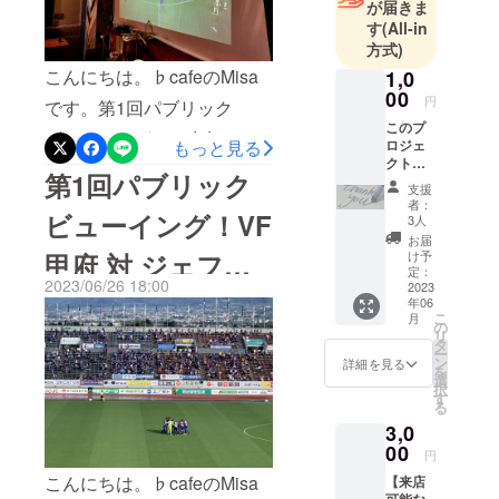
今後も何卒よろしくお願い
が届きま
す
(All-in
致します！次回のパブリッ
方式)
クビューイングですが、9月
こんにちは。♭cafeのMisa
1,0
00
20日(水) 19時より AFCチャ
円
です。第1回パブリック
このプ
ンピオンズリーグ ヴァン
ビューイングにご参加頂い
もっと見る
ロジェ
フォーレ甲府 対 メルボルン
クトを
たお客様、ありがとうござ
第1回パブリック
ただた
支援
シティ戦9月24日(日) 13時よ
いました！試合結果は残念
だ応援
者：
ビューイング！VF
したい
3人
り J2リーグ ヴァンフォーレ
でしたが、スタッフも楽し
人向け
お届
のリ
甲府 対 清水戦を放映しま
甲府 対 ジェフユ
け予
い空間を過ごすことが出来
ターン
定：
2023/06/26 18:00
す！観戦ご希望の方は20日
です。
2023
ました‪︎‬‪︎☺︎第2回、第3回の開
ナイテッド千葉戦
年06
オー
16時以降、24日11時以降で
こ
月
催のお知らせです。第2回 7
ナーの
の
リ
Misaか
タ
席のご予約を承ります！多
ー
月22日(土)19時よりJ2リー
ら熱い
ン
詳細を見る
を
お礼の
くの人に楽しんでいただき
選
グ ヴァンフォーレ甲府 対 徳
択
メッ
す
る
たいため、席数の都合によ
セージ
島ヴォルティス戦第3回 7月
3,0
をお送
り1~2名様カウンター席、3
29日(土) 18時よりJ2リーグ
りさせ
00
円
ていた
名様~テーブル席のご案内に
ヴァンフォーレ甲府 対 栃木
こんにちは。♭cafeのMisa
【来店
だきま