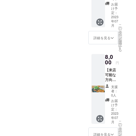
ン】
きや
ます。
お届
5000円
形、大
有効期
け予
のご支
小、色
定：
間:2023
援に対
2023
の濃淡
年7月〜
年07
し、ア
が1つ1
2024年
こ
月
ルコー
つ違い
の
6月（予
リ
ルメ
ますが
タ
定）期
ー
ニュー
ご了承
ン
限を過
詳細を見る
を
から3杯
くださ
選
ぎた場
択
お礼と
い。写
す
合は権
る
して提
真のよ
利を失
8,0
供させ
うな屋
効しま
ていた
00
号は入
すの
円
だきま
りませ
で、な
【来店
す。 郵
ん。
にとぞ
可能な
送で引
ご理解
方向け/
き換え
くださ
お気持
券をお
い。
支援
ちプラ
送りし
者：
ン】
ます。
0人
8000円
ご来店
お届
のご支
の際に
け予
援に対
引き換
定：
し、ラ
2023
え券を
年07
ンチメ
レジに
こ
月
ニュー
てご提
の
リ
・ディ
示くだ
タ
ー
ナーメ
さい。
ン
詳細を見る