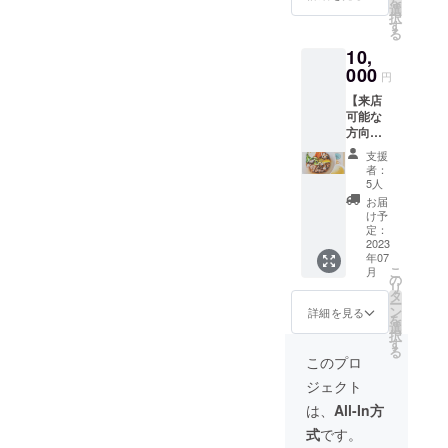
を
ニュー
引き換
選
択
(1100円
え券を
す
る
～)の中
利用の
10,
からお1
際は、
つ、ド
000
SNS割
円
リンク
引は適
【来店
メ
応不可
可能な
ニュー
となり
方向け/
からお1
ます。
お気持
つお礼
有効期
支援
ちプラ
として
間:2023
者：
ン】
提供さ
年7月〜
5人
10000
せてい
2024年
お届
円のご
ただき
6月（予
け予
支援に
ます。
定：
定）期
対し、
2023
※アル
限を過
年07
ランチ
コール
ぎた場
こ
月
メ
は含み
の
合は権
リ
ニュー
ませ
タ
利を失
ー
・ディ
ん。 郵
ン
効しま
詳細を見る
を
ナーメ
送で引
選
すの
択
ニュー
き換え
す
で、な
る
(1100円
券をお
にとぞ
このプロ
～)の中
送りし
ご理解
ジェクト
からお2
ます。
くださ
つ、ド
ご来店
い。
は、
All-In方
リンク
の際に
式
です。
メ
引き換