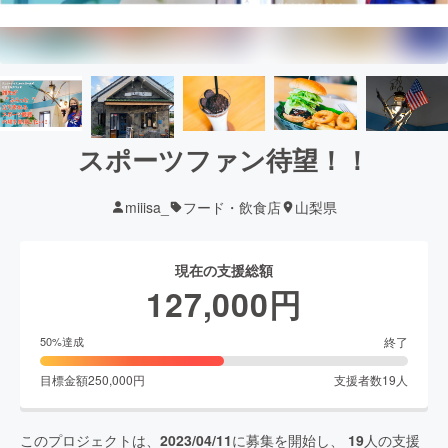
スポーツファン待望！！
miiisa_
フード・飲食店
山梨県
現在の支援総額
127,000
円
終了
50
%達成
目標金額
250,000
円
支援者数
19
人
このプロジェクトは、
2023/04/11
に募集を開始し、
19
人の支援