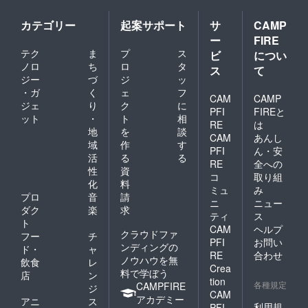
カテゴリー
起案サポート
サ
CAMP
ー
FIRE
テク
ま
プ
ス
ビ
につい
ノロ
ち
ロ
タ
ス
て
ジー
づ
ジ
ッ
・ガ
く
ェ
フ
CAM
CAMP
ジェ
り
ク
に
PFI
FIREと
ット
・
ト
相
RE
は
地
を
談
CAM
あんし
域
作
す
PFI
ん・安
活
る
る
RE
全への
性
資
コ
取り組
化
料
ミュ
み
プロ
音
請
ニ
ニュー
ダク
楽
求
ティ
ス
ト
CAM
ヘルプ
クラウドファ
フー
チ
PFI
お問い
ンディングの
ド・
ャ
RE
合わせ
ノウハウを無
飲食
レ
Crea
料で学ぼう
店
ン
tion
各種規定
CAMPFIRE
ジ
CAM
アカデミー
アニ
ス
利用規
PFI