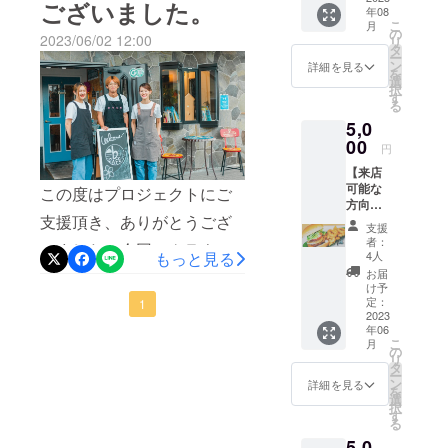
ます。
ございました。
https://www.instagram.com/b
合もあります。)ご予約は来
年08
作り
はInstagram、Twitter、店
ご来店
こ
月
コース
の際に
の
cafe_yamanashi/Twitter ・
店、電話(080-4086-5856)ま
2023/06/02 12:00
リ
内、公式サイト Fansta内に
ター5枚
引き換
タ
ー
をせめ
え券を
ン
https://twitter.com/bcafe_yam
詳細を見る
たは、Instagram・Twitterの
てお知らせ致します。初回
を
てもの
レジに
選
択
anashi営業時間 日月水
お礼と
メッセージより受け付けて
てご提
す
は当初の予定より遅れてし
る
して提
示くだ
木 10:00~18:00金
おります！Instagram ・
5,0
供させ
まいますが、7月1日J2リー
さい。
ていた
00
引き換
円
土 10:00~22:00定休日 火曜
https://www.instagram.com/b
グ ヴァンフォーレ甲府対
だきま
え券を
【来店
す。 郵
利用の
日Misa.
cafe_yamanashi/Twitter ・
ジェフユナイテッド市原・
可能な
送でお
この度はプロジェクトにご
際は、
方向け/
送りし
https://twitter.com/bcafe_yam
SNS割
千葉戦を放映する予定で
支援頂き、ありがとうござ
お気持
ます。
引は適
支援
anashi営業時間 日月水木
ちプラ
※ハンド
す！席のご予約の情報など
応不可
者：
いました。今回のクラウド
ン】
メイド
もっと見る
となり
4人
10:00~18:00金土
また詳細を後日お知らせ致
5000円
の為、
ます。
お届
ファンディングでは目標達
のご支
個々の
有効期
け予
10:00~22:00定休日 火曜日
します。ぜひチェックをよ
援に対
商品に
定：
成には至らず、こちらの力
1
間:2023
し、ラ
2023
差が出
Misa.
年7月〜
ろしくお願いいたします。
年06
不足を感じています。ご協
ンチメ
ること
2024年
こ
月
ニュー
がござ
の
Instagram
6月（予
力頂いた皆様の気持ちに応
リ
・ディ
います
タ
定）期
ー
・ https://www.instagram.co
ナーメ
がご了
ン
限を過
詳細を見る
えられるよう、スタッフ一
を
ニュー
承くだ
選
ぎた場
択
m/bcafe_yamanashi/Twitter
(1100円
さい。
同尽力してまいります。プ
す
合は権
る
～)の中
写真の
利を失
・
ロジェクトの進行状況は活
5,0
からお1
ような