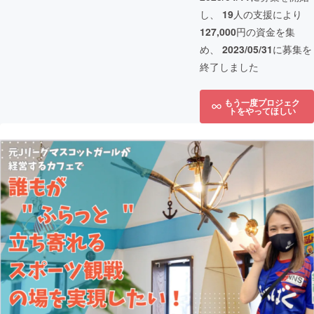
し、
19
人の支援により
127,000
円の資金を集
め、
2023/05/31
に募集を
終了しました
もう一度プロジェク
トをやってほしい