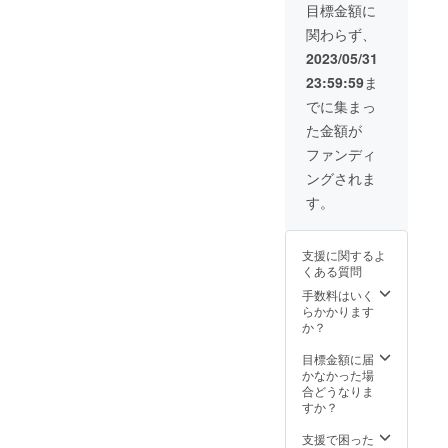
ニュー
え券を
目標金額に
からお2
レジに
関わらず、
つお礼
てご提
として
示くだ
2023/05/31
提供さ
さい。
23:59:59
ま
せてい
引き換
ただき
え券を
でに集まっ
ます。
利用の
た金額が
郵送で
際は、
引き換
SNS割
ファンディ
え券を
引は適
ングされま
お送り
応不可
しま
となり
す。
す。ご
ます。
来店の
有効期
際に引
間:2023
支援に関するよ
き換え
年7月〜
くある質問
券をレ
2024年
ジにて
6月（予
手数料はいく
ご提示
定）期
らかかります
くださ
限を過
か？
い。 引
ぎた場
き換え
合は権
目標金額に届
券を利
利を失
かなかった場
用の際
効しま
合どうなりま
は、
すの
すか？
SNS割
で、な
引は適
にとぞ
支援で困った