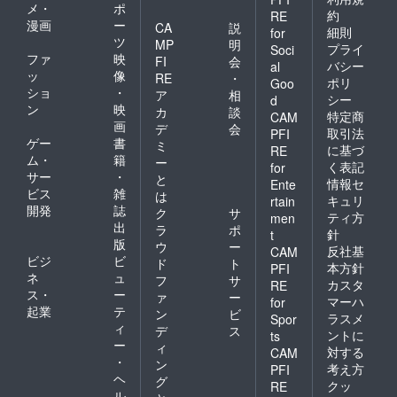
メ・
ポ
約
RE
漫画
ー
CA
説
細則
for
ツ
MP
明
プライ
Soci
ファ
映
FI
会
バシー
al
ッ
像
RE
・
ポリ
Goo
ショ
・
ア
相
シー
d
ン
映
カ
談
特定商
CAM
画
デ
会
取引法
PFI
ゲー
書
ミ
に基づ
RE
ム・
籍
ー
く表記
for
サー
・
と
情報セ
Ente
ビス
雑
は
キュリ
rtain
開発
誌
ク
サ
ティ方
men
出
ラ
ポ
針
t
版
ウ
ー
反社基
CAM
ビジ
ビ
ド
ト
本方針
PFI
ネ
ュ
フ
サ
カスタ
RE
ス・
ー
ァ
ー
マーハ
for
起業
テ
ン
ビ
ラスメ
Spor
ィ
デ
ス
ントに
ts
ー
ィ
対する
CAM
・
ン
考え方
PFI
ヘ
グ
クッ
RE
ル