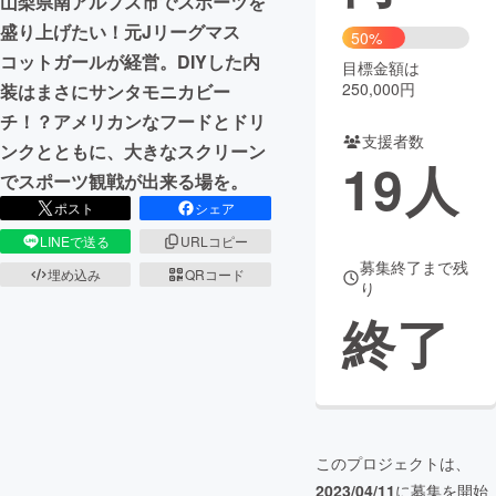
山梨県南アルプス市でスポーツを
盛り上げたい！元Jリーグマス
50%
まちづくり・地域活性化
コットガールが経営。DIYした内
目標金額は
250,000円
装はまさにサンタモニカビー
CAMPFIRE for Social Good
CAMPFIRE Creation
チ！？アメリカンなフードとドリ
支援者数
CAMPFIREふるさと納税
machi-ya
コミュニティ
ンクとともに、大きなスクリーン
19
人
でスポーツ観戦が出来る場を。
ポスト
シェア
LINEで送る
URLコピー
募集終了まで残
埋め込み
QRコード
り
終了
このプロジェクトは、
2023/04/11
に募集を開始