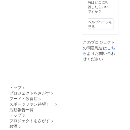
応不可
ご理解
時はどこに相
となり
くださ
談したらいい
ます。
い。
ですか？
有効期
間:2023
ヘルプページを
年7月〜
見る
2024年
6月（予
定）期
このプロジェクト
限を過
の問題報告は
こち
ぎた場
合は権
ら
よりお問い合わ
利を失
せください
効しま
すの
で、な
にとぞ
ご理解
くださ
トップ
>
い。
プロジェクトをさがす
>
フード・飲食店
>
スポーツファン待望！！
>
活動報告一覧
トップ
>
プロジェクトをさがす
>
お酒
>