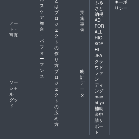
と
キーポ
ふる
ス
は
リシー
さと
ケ
プ
実
納税
ア
ロ
施
AD
アー
舞
ジ
事
FOR
ト・
台
ェ
例
ALL
写真
・
ク
HIO
パ
ト
KOS
フ
の
HI
ォ
作
JFA
ー
り
クラ
マ
方
ウド
ン
プ
統
ファ
ス
ロ
計
ン
ソー
ジ
デ
ディ
シャ
ェ
ー
ング
ル
ク
タ
mac
グッ
ト
hi-ya
ド
の
補助
広
金申
め
請サ
方
ポー
ト