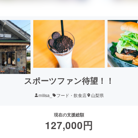
スポーツファン待望！！
miiisa_
フード・飲食店
山梨県
現在の支援総額
127,000
円