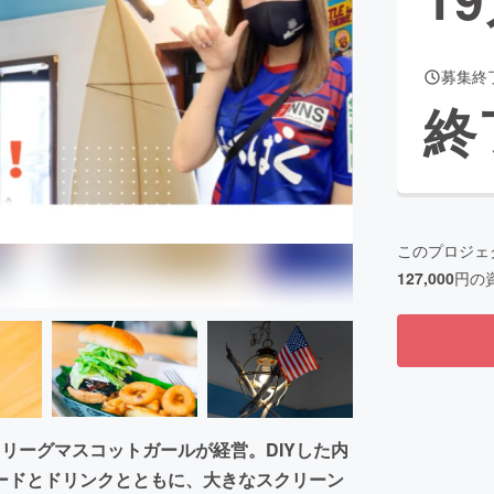
募集終
CAMPFIRE for Social Good
CAMPFIRE Creation
終
CAMPFIREふるさと納税
machi-ya
コミュニティ
このプロジェ
127,000
円の
リーグマスコットガールが経営。DIYした内
ードとドリンクとともに、大きなスクリーン