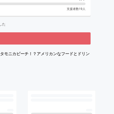
支援者数
19
人
した
ンタモニカビーチ！？アメリカンなフードとドリン