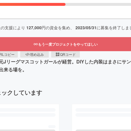
人の支援により
127,000
円の資金を集め、
2023/05/31
に募集を終了しま
もう一度プロジェクトをやってほしい
RLコピー
埋め込み
QRコード
元Jリーグマスコットガールが経営。DIYした内装はまさにサ
出来る場を。
ェックしています