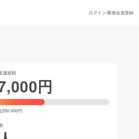
ログイン
/
新規会員登録
うすぐ公開されます
支援総額
プロダクト
7,000
円
ファッション
スポーツ
50,000円
数
ア
ソーシャルグッド
人