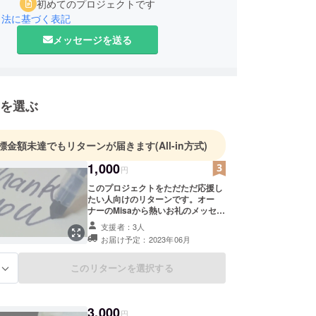
初めてのプロジェクトです
引法に基づく表記
メッセージを送る
を選ぶ
標金額未達でもリターンが届きます
(All-in方式)
1,000
円
このプロジェクトをただただ応援し
たい人向けのリターンです。オー
ナーのMisaから熱いお礼のメッセー
ジをお送りさせていただきます。
支援者：3人
お届け予定：2023年06月
このリターンを選択する
る
3,000
円