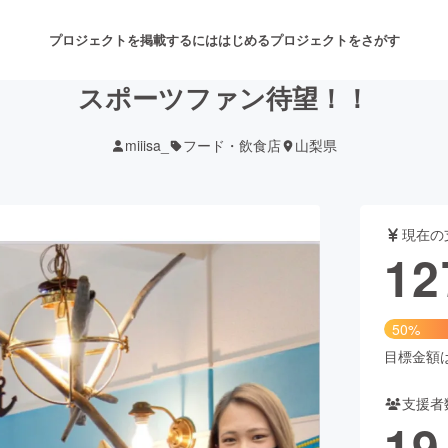
プロジェクトを掲載するには
はじめる
プロジェクトをさがす
スポーツファン待望！！
miiisa_
フード・飲食店
山梨県
注目のリターン
注目の新着プロジェクト
募集終了が近いプロジェクト
も
現在の
音楽
舞台・パフォーマンス
12
ゲーム・サービス開発
フード・飲食店
50%
書籍・雑誌出版
アニメ・漫画
目標金額は2
支援者
チャレンジ
ビューティー・ヘルスケ
19