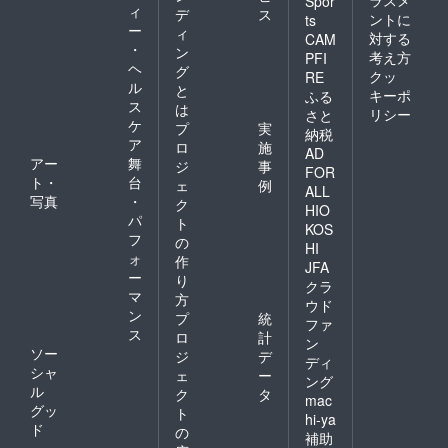
Spor
ィ
デ
ス
ントに
ts
ー
ィ
対する
CAM
・
ン
考え方
PFI
ヘ
グ
クッ
RE
ル
と
キーポ
ふる
ス
は
リシー
さと
ケ
プ
実
納税
ア
ロ
施
AD
アー
舞
ジ
事
FOR
ト・
台
ェ
例
ALL
写真
・
ク
HIO
パ
ト
KOS
フ
の
HI
ォ
作
JFA
ー
り
クラ
マ
方
ウド
ン
プ
統
ファ
ス
ロ
計
ン
ソー
ジ
デ
ディ
シャ
ェ
ー
ング
ル
ク
タ
mac
グッ
ト
hi-ya
ド
の
補助