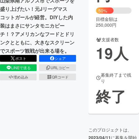
山梨県南アルプス市でスポーツを
盛り上げたい！元Jリーグマス
50%
まちづくり・地域活性化
コットガールが経営。DIYした内
目標金額は
250,000円
装はまさにサンタモニカビー
CAMPFIRE for Social Good
CAMPFIRE Creation
チ！？アメリカンなフードとドリ
支援者数
CAMPFIREふるさと納税
machi-ya
コミュニティ
ンクとともに、大きなスクリーン
19
人
でスポーツ観戦が出来る場を。
ポスト
シェア
LINEで送る
URLコピー
募集終了まで残
埋め込み
QRコード
り
終了
このプロジェクトは、
2023/04/11
に募集を開始