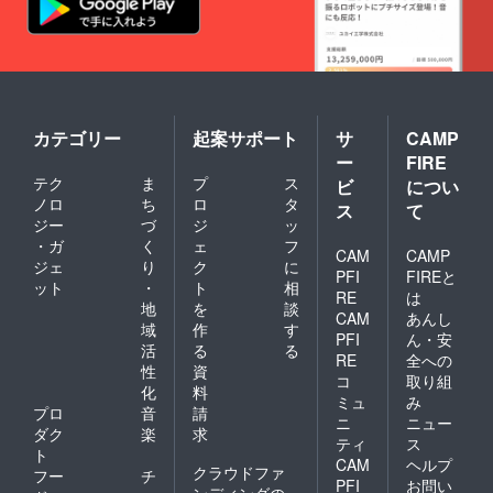
カテゴリー
起案サポート
サ
CAMP
ー
FIRE
テク
ま
プ
ス
ビ
につい
ノロ
ち
ロ
タ
ス
て
ジー
づ
ジ
ッ
・ガ
く
ェ
フ
CAM
CAMP
ジェ
り
ク
に
PFI
FIREと
ット
・
ト
相
RE
は
地
を
談
CAM
あんし
域
作
す
PFI
ん・安
活
る
る
RE
全への
性
資
コ
取り組
化
料
ミュ
み
プロ
音
請
ニ
ニュー
ダク
楽
求
ティ
ス
ト
CAM
ヘルプ
クラウドファ
フー
チ
PFI
お問い
ンディングの