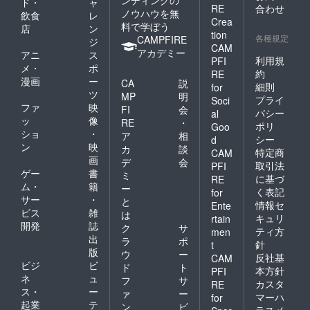
ド・
ャ
RE
合わせ
ノウハウを無
飲食
レ
Crea
料で学ぼう
店
ン
tion
各種規定
CAMPFIRE
ジ
CAM
アカデミー
アニ
ス
利用規
PFI
メ・
ポ
約
RE
漫画
ー
CA
説
細則
for
ツ
MP
明
プライ
Soci
ファ
映
FI
会
バシー
al
ッ
像
RE
・
ポリ
Goo
ショ
・
ア
相
シー
d
ン
映
カ
談
特定商
CAM
画
デ
会
取引法
PFI
ゲー
書
ミ
に基づ
RE
ム・
籍
ー
く表記
for
サー
・
と
情報セ
Ente
ビス
雑
は
キュリ
rtain
開発
誌
ク
サ
ティ方
men
出
ラ
ポ
針
t
版
ウ
ー
反社基
CAM
ビジ
ビ
ド
ト
本方針
PFI
ネ
ュ
フ
サ
カスタ
RE
ス・
ー
ァ
ー
マーハ
for
起業
テ
ン
ビ
ラスメ