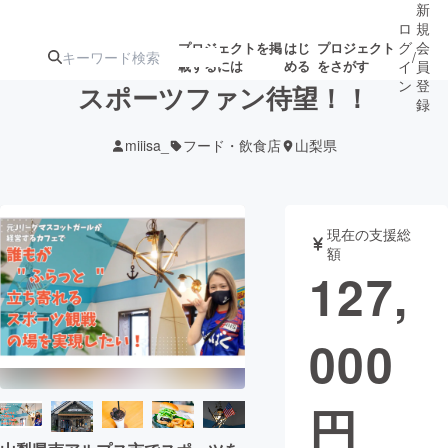
新
ロ
規
グ
会
プロジェクトを掲
はじ
プロジェクト
/
載するには
める
をさがす
イ
員
ン
登
スポーツファン待望！！
録
miiisa_
フード・飲食店
山梨県
人気のプロ
注目のリ
注目の新着プロ
募集終了が近いプ
もうすぐ公開
ジェクト
ターン
ジェクト
ロジェクト
されます
現在の支援総
額
アート・写真
音楽
127,
テクノロジー・ガジェット
ゲーム・サ
000
映像・映画
書籍・雑誌
円
ビジネス・起業
チャレンジ