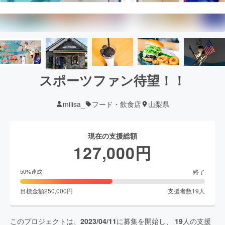
スポーツファン待望！！
miiisa_
フード・飲食店
山梨県
現在の支援総額
127,000
円
終了
50
%達成
目標金額
250,000
円
支援者数
19
人
このプロジェクトは、
2023/04/11
に募集を開始し、
19
人の支援