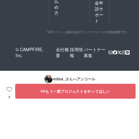
広
金申
め
請サ
方
ポー
ト
「QRコード」は株式会社デンソーウェーブの登録商標です。
© CAMPFIRE,
会社概
採用情
パートナー
Inc.
要
報
募集
miiisa_
さんへアンコール
もう一度プロジェクトをやってほしい
7