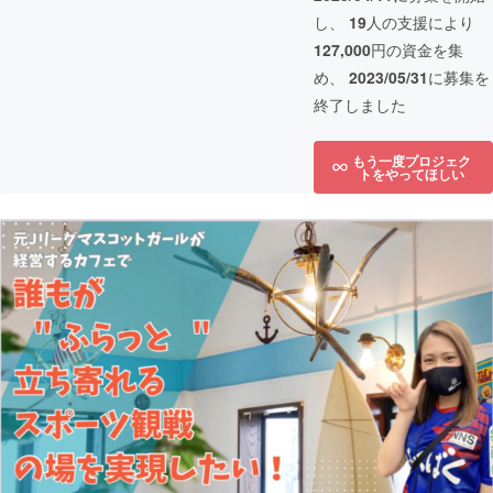
し、
19
人の支援により
127,000
円の資金を集
め、
2023/05/31
に募集を
終了しました
もう一度プロジェク
トをやってほしい