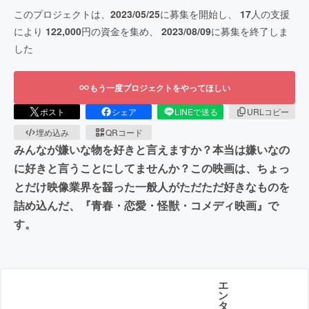
このプロジェクトは、
2023/05/25
に募集を開始し、
17
人の支援
により
122,000
円の資金を集め、
2023/08/09
に募集を終了しま
した
もう一度プロジェクトをやってほしい
ポスト
シェア
LINEで送る
URLコピー
埋め込み
QRコード
みんなが嫌いな物を好きと言えますか？本当は嫌いなの
に好きと言うことにしてませんか？この映画は、ちょっ
とだけ映像業界を齧った一般人がただただ好きなものを
詰め込んだ、『青春・恋愛・怪獣・コメディ映画』で
す。
エ
ン
タ