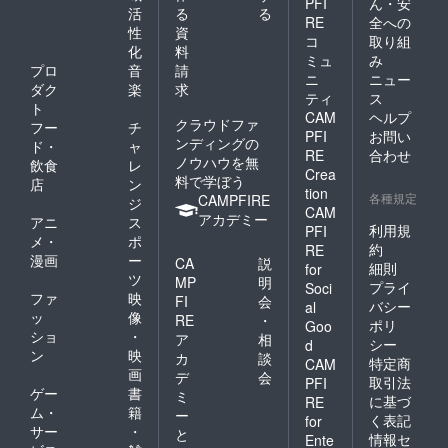
PFI
ん・安
活
る
る
RE
全への
性
資
コ
取り組
化
料
ミュ
み
プロ
音
請
ニ
ニュー
ダク
楽
求
ティ
ス
ト
CAM
ヘルプ
クラウドファ
フー
チ
PFI
お問い
ンディングの
ド・
ャ
RE
合わせ
ノウハウを無
飲食
レ
Crea
料で学ぼう
店
ン
tion
各種規定
CAMPFIRE
ジ
CAM
アカデミー
アニ
ス
利用規
PFI
メ・
ポ
約
RE
漫画
ー
CA
説
細則
for
ツ
MP
明
プライ
Soci
ファ
映
FI
会
バシー
al
ッ
像
RE
・
ポリ
Goo
ショ
・
ア
相
シー
d
ン
映
カ
談
特定商
CAM
画
デ
会
取引法
PFI
ゲー
書
ミ
に基づ
RE
ム・
籍
ー
く表記
for
サー
・
と
情報セ
Ente