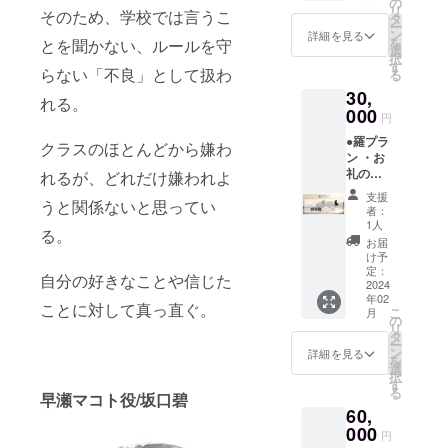
しかね
の
リ
そのため、学校では言うこ
考欄に
ますの
タ
ー
ご希望
で、予
ン
詳細を見る
を
とを聞かない、ルールを守
のお名
めご了
選
択
前
承くだ
す
らない「不良」として扱わ
る
（ニッ
さ
30,
クネー
い。）
れる。
ム可）
000
・ミニ
円
をご記
ポス
●羅プラ
入くだ
ター ・
クラスのほとんどから嫌わ
ン ・お
さい。
ステッ
礼の
第三者
れるが、どれだけ嫌われよ
カー(三
メール
を特定
種類)
支援
うと関係ないと思ってい
・エン
する名
者：
ドロー
前や公
1人
る。
ルクレ
序良俗
お届
ジット
に反す
け予
(中)
るお名
定：
自分の好きなことや信じた
（ご支
2024
前は掲
年02
援時、
載いた
ことに対して真っ直ぐ。
こ
月
必ず備
しかね
の
リ
考欄に
ますの
タ
ー
ご希望
で、予
ン
詳細を見る
を
のお名
めご了
選
択
前
承くだ
す
る
（ニッ
早瀬マコト役
/坂口碧
さ
60,
クネー
い。）
ム可）
000
・ミニ
円
をご記
ポス