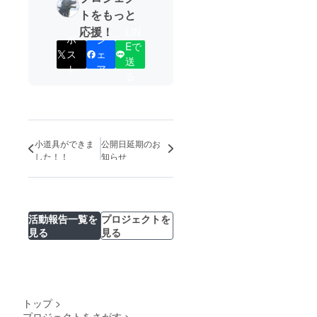
トをもっと
応援！
LIN
ポ
シ
Eで
ス
ェ
送
ト
ア
る
小道具ができま
公開日延期のお
した！！
知らせ
活動報告一覧を
プロジェクトを
見る
見る
トップ
>
プロジェクトをさがす
>