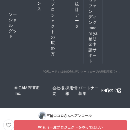
ウド
ン
プ
統
ファ
ス
ロ
計
ン
ソー
ジ
デ
ディ
シャ
ェ
ー
ング
ル
ク
タ
mac
グッ
ト
hi-ya
ド
の
補助
広
金申
め
請サ
方
ポー
ト
「QRコード」は株式会社デンソーウェーブの登録商標です。
© CAMPFIRE,
会社概
採用情
パートナー
Inc.
要
報
募集
三輪ココロ
さんへアンコール
もう一度プロジェクトをやってほしい