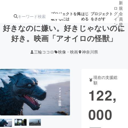
新
ロ
規
グ
会
プロジェクトを掲
はじ
プロジェクト
/
載するには
める
をさがす
イ
員
ン
登
好きなのに嫌い。好きじゃないのに
録
好き。映画「アオイロの怪獣」
人気のプロ
注目のリ
注目の新着プロ
募集終了が近いプ
もうすぐ公開
三輪ココロ
映像・映画
神奈川県
ジェクト
ターン
ジェクト
ロジェクト
されます
アート・写真
音楽
現在の支援総
額
122,
テクノロジー・ガジェット
ゲーム・サ
000
映像・映画
書籍・雑誌
ビジネス・起業
チャレンジ