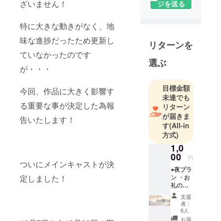
ざいません！
ジを送る
特に大きな動きがなく、地
味な進捗だったため更新し
リターンを
ていなかったのです
選ぶ
が・・・
目標金額
今回、作品に大きく影響す
未達でも
る重要な事が決定した為報
リターン
が届きま
告いたします！
す
(All-in
方式)
1,0
00
円
ついにメインキャストが決
●夜プラ
ン ・お
定しました！
礼の
メール
支援
・エン
者：
ドロー
6人
ルクレ
お届