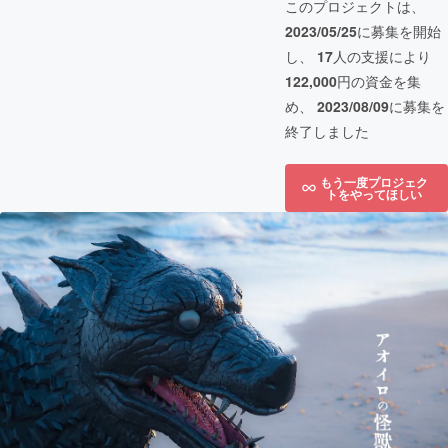
このプロジェクトは、
2023/05/25
に募集を開始
し、
17
人の支援により
122,000
円の資金を集
め、
2023/08/09
に募集を
終了しました
もう一度プロジェク
トをやってほしい