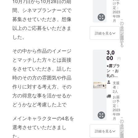
10月7日から10月28日の期
ジット
け予
(小)
定：
間、シネマプランナーズで
（ご支
2023
年09
援時、
募集させていただき、想像
こ
月
必ず備
の
リ
考欄に
以上のご応募をいただきま
タ
ー
ご希望
ン
詳細を見る
を
した。
のお名
選
択
前
す
る
（ニッ
その中から作品のイメージ
3,0
クネー
ム可）
00
円
とマッチした方々とは面接
をご記
●露プラ
入くだ
をさせていただき、話した
ン ・お
さい。
礼の
第三者
時のその方の雰囲気や作品
メール
を特定
支援
・エン
作りに対する考え方、その
する名
者：
ドロー
前や公
2人
方の得意な事を活かせるか
ルクレ
序良俗
お届
ジット
に反す
け予
どうかなど考慮した上で
(小)
るお名
定：
（ご支
2023
前は掲
年09
援時、
載いた
メインキャラクターの4名を
こ
月
必ず備
しかね
の
リ
考欄に
ますの
タ
選考させていただきまし
ー
ご希望
で、予
ン
詳細を見る
を
のお名
めご了
た。
選