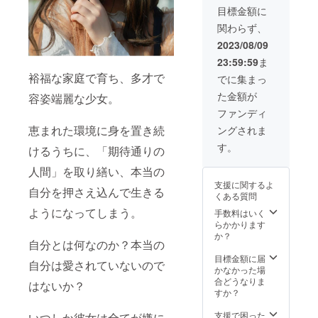
種類) ・
入くだ
目標金額に
オリジ
さい。
関わらず、
ナルT
第三者
シャツ
を特定
2023/08/09
(Lサイ
する名
23:59:59
ま
ズ) ・完
前や公
成DVD
序良俗
裕福な家庭で育ち、多才で
でに集まっ
・怪獣
に反す
た金額が
容姿端麗な少女。
「レ
るお名
ン」頭
前は掲
ファンディ
部フィ
載いた
恵まれた環境に身を置き続
ングされま
ギュア
しかね
・あな
ますの
す。
けるうちに、「期待通りの
たのア
で、予
イコン
めご了
人間」を取り繕い、本当の
描きま
承くだ
支援に関するよ
す
さ
自分を押さえ込んで生きる
くある質問
い。）
ようになってしまう。
・ミニ
手数料はいく
ポス
らかかります
ター ・
か？
自分とは何なのか？本当の
ステッ
カー(三
目標金額に届
自分は愛されていないので
種類) ・
かなかった場
オリジ
合どうなりま
はないか？
ナルT
すか？
シャツ
(Lサイ
支援で困った
いつしか彼女は全てが嫌に