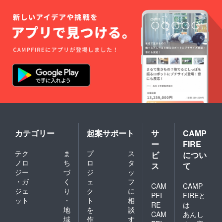
カテゴリー
起案サポート
サ
CAMP
ー
FIRE
テク
ま
プ
ス
ビ
につい
ノロ
ち
ロ
タ
ス
て
ジー
づ
ジ
ッ
・ガ
く
ェ
フ
CAM
CAMP
ジェ
り
ク
に
PFI
FIREと
ット
・
ト
相
RE
は
地
を
談
CAM
あんし
域
作
す