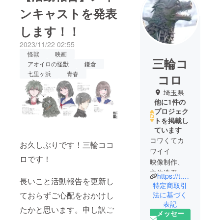
ンキャストを発表
します！！
2023/11/22 02:55
怪獣
映画
三輪コ
アオイロの怪獣
鎌倉
七里ヶ浜
青春
コロ
埼玉県
他に1件の
プロジェク
トを掲載し
ています
コワくてカ
お久しぶりです！三輪ココ
ワイイ
ロです！
映像制作、
立体造形を
https://t.co/SyZR7Jnv4b
長いこと活動報告を更新し
していま
特定商取引
法に基づく
ておらずご心配をおかけし
表記
たかと思います。申し訳ご
メッセー