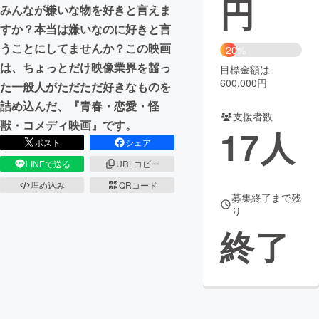
円
みんなが嫌いな物を好きと言えま
まちづくり・地域活性化
すか？本当は嫌いなのに好きと言
うことにしてませんか？この映画
20%
は、ちょっとだけ映像業界を齧っ
目標金額は
CAMPFIRE for Social Good
CAMPFIRE Creation
600,000円
た一般人がただただ好きなものを
CAMPFIREふるさと納税
machi-ya
コミュニティ
詰め込んだ、『青春・恋愛・怪
支援者数
獣・コメディ映画』です。
17
人
ポスト
シェア
LINEで送る
URLコピー
埋め込み
QRコード
募集終了まで残
り
終了