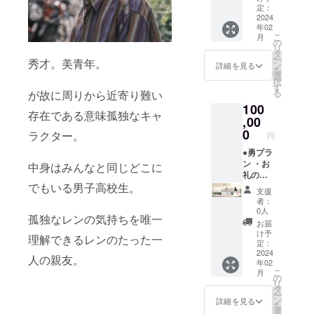
ジット
るお名
定：
ズ) ・完
(大)
2024
前は掲
成DVD
年02
（ご支
載いた
こ
月
援時、
しかね
の
リ
必ず備
ますの
タ
ー
秀才。美青年。
考欄に
で、予
ン
詳細を見る
を
ご希望
めご了
選
択
のお名
承くだ
す
る
が故に周りから近寄り難い
前
さ
100
（ニッ
い。）
存在である意味孤独なキャ
クネー
,00
・ミニ
ム可）
ポス
0
ラクター。
円
をご記
ター ・
入くだ
●勇プラ
ステッ
さい。
ン ・お
カー(三
中身はみんなと同じどこに
第三者
礼の
種類) ・
でもいる男子高校生。
を特定
メール
オリジ
支援
する名
・エン
ナルT
者：
前や公
ドロー
シャツ
0人
孤独なレンの気持ちを唯一
序良俗
ルクレ
(Lサイ
お届
に反す
ジット
ズ) ・完
け予
理解できるレンのたった一
るお名
(大)
成DVD
定：
前は掲
（ご支
2024
・怪獣
人の親友。
年02
載いた
援時、
「レ
こ
月
しかね
必ず備
ン」頭
の
リ
ますの
考欄に
部フィ
タ
ー
で、予
ご希望
ギュア
ン
詳細を見る
を
めご了
のお名
選