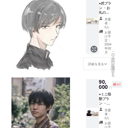
●武プラ
入くだ
ター ・
ン ・お
さい。
ステッ
礼の
第三者
カー(三
メール
を特定
種類) ・
支援
・エン
する名
オリジ
者：
ドロー
前や公
ナルT
0人
ルクレ
序良俗
シャツ
お届
ジット
に反す
(Lサイ
け予
(大)
るお名
定：
ズ)
（ご支
2024
前は掲
年02
援時、
載いた
こ
月
必ず備
しかね
の
リ
考欄に
ますの
タ
ー
ご希望
で、予
ン
詳細を見る
を
のお名
めご了
選
択
前
承くだ
す
る
（ニッ
さ
90,
クネー
い。）
残り1
ム可）
000
。 ・ミ
円
をご記
ニポス
●ミニ怪
入くだ
ター ・
獣プラ
さい。
ステッ
ン ・お
第三者
カー(三
礼の
を特定
種類) ・
支援
メール
する名
オリジ
者：
・エン
前や公
ナルT
0人
ドロー
序良俗
シャツ
お届
ルクレ
に反す
(Lサイ
け予