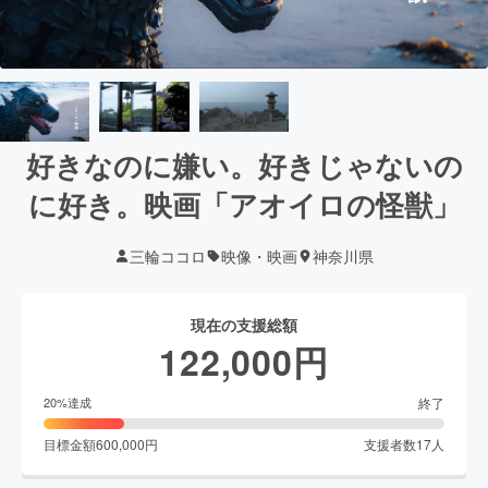
好きなのに嫌い。好きじゃないの
に好き。映画「アオイロの怪獣」
三輪ココロ
映像・映画
神奈川県
現在の支援総額
122,000
円
終了
20
%達成
目標金額
600,000
円
支援者数
17
人