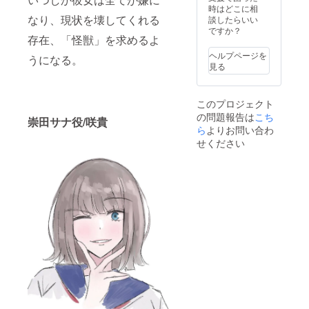
ズ) ・完
時はどこに相
成DVD
なり、現状を壊してくれる
談したらいい
・怪獣
ですか？
存在、「怪獣」を求めるよ
「レ
ン」頭
ヘルプページを
うになる。
部フィ
見る
ギュア
・怪獣
「レ
このプロジェクト
ン」着
の問題報告は
こち
ぐるみ
崇田サナ役/咲貴
ら
よりお問い合わ
せください