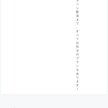
ー
ン
配
送
ま
で
、
す
べ
て
お
任
せ
の
プ
ラ
ン
も
あ
り
ま
す
！