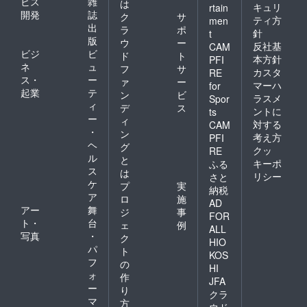
ビス
雑
は
キュリ
rtain
開発
誌
ク
サ
ティ方
men
出
ラ
ポ
針
t
版
ウ
ー
反社基
CAM
ビジ
ビ
ド
ト
本方針
PFI
ネ
ュ
フ
サ
カスタ
RE
ス・
ー
ァ
ー
マーハ
for
起業
テ
ン
ビ
ラスメ
Spor
ィ
デ
ス
ントに
ts
ー
ィ
対する
CAM
・
ン
考え方
PFI
ヘ
グ
クッ
RE
ル
と
キーポ
ふる
ス
は
リシー
さと
ケ
プ
実
納税
ア
ロ
施
AD
アー
舞
ジ
事
FOR
ト・
台
ェ
例
ALL
写真
・
ク
HIO
パ
ト
KOS
フ
の
HI
ォ
作
JFA
ー
り
クラ
マ
方