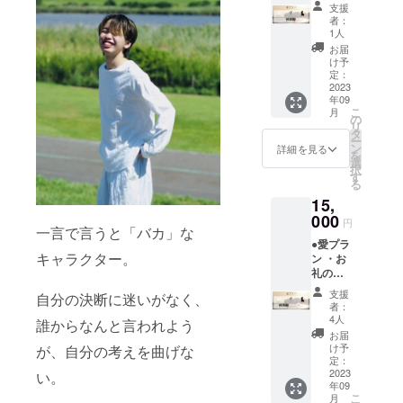
メール
を特定
支援
・エン
する名
者：
ドロー
前や公
1人
ルクレ
序良俗
お届
ジット
に反す
け予
(小)
るお名
定：
（ご支
2023
前は掲
年09
援時、
載いた
こ
月
必ず備
しかね
の
リ
考欄に
ますの
タ
ー
ご希望
で、予
ン
詳細を見る
を
のお名
めご了
選
択
前
承くだ
す
る
（ニッ
さ
15,
クネー
い。）
ム可）
000
・ミニ
円
一言で言うと「バカ」な
をご記
ポス
●愛プラ
入くだ
ター ・
キャラクター。
ン ・お
さい。
ステッ
礼の
第三者
カー(ラ
メール
を特定
ンダム
支援
自分の決断に迷いがなく、
・エン
する名
一種)
者：
ドロー
前や公
4人
誰からなんと言われよう
ルクレ
序良俗
お届
ジット
に反す
け予
が、自分の考えを曲げな
(中)
るお名
定：
（ご支
2023
前は掲
い。
年09
援時、
載いた
こ
月
必ず備