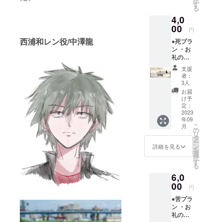
択
前
承くだ
す
る
（ニッ
さ
4,0
クネー
い。）
ム可）
00
円
をご記
西浦和レン役/中澤龍
●死プラ
入くだ
ン ・お
さい。
礼の
第三者
メール
を特定
支援
・エン
する名
者：
ドロー
前や公
3人
ルクレ
序良俗
お届
ジット
に反す
け予
(小)
るお名
定：
（ご支
2023
前は掲
年09
援時、
載いた
こ
月
必ず備
しかね
の
リ
考欄に
ますの
タ
ー
ご希望
で、予
ン
詳細を見る
を
のお名
めご了
選
択
前
承くだ
す
る
（ニッ
さ
6,0
クネー
い。）
ム可）
00
・ミニ
円
をご記
ポス
●苦プラ
入くだ
ター
ン ・お
さい。
礼の
第三者