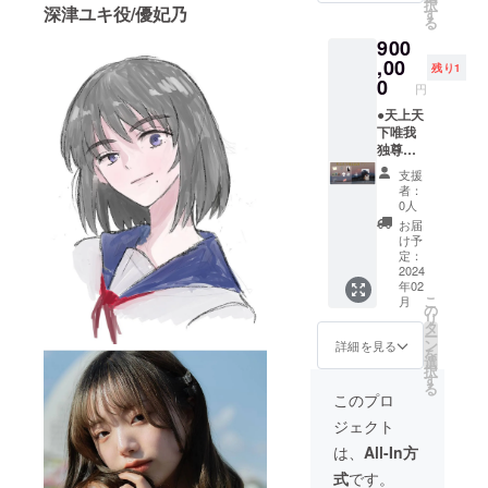
択
承くだ
前
深津ユキ役/優妃乃
す
る
さ
（ニッ
900
い。）
クネー
・ミニ
ム可）
,00
残り1
怪獣
をご記
0
円
入くだ
さい。
●天上天
第三者
下唯我
を特定
独尊プ
する名
ラン ・
支援
前や公
お礼の
者：
序良俗
メール
0人
に反す
・エン
お届
るお名
ドロー
け予
前は掲
ルクレ
定：
載いた
ジット
2024
年02
しかね
(特大)
こ
月
ますの
（ご
の
リ
で、予
支援
タ
ー
めご了
時、必
ン
詳細を見る
を
承くだ
ず備考
選
択
さ
欄にご
す
る
い。）
希望の
このプロ
・ミニ
お名前
ジェクト
ポス
（ニッ
ター ・
クネー
は、
All-In方
ステッ
ム可）
式
です。
カー(三
をご記