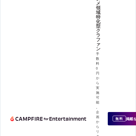
メ
領
域
特
化
型
ク
ラ
フ
ァ
ン
手
数
料
0
円
か
ら
実
施
可
能
。
企
画
掲載
無料
か
ら
リ
タ