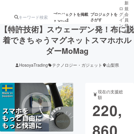
新
ロ
規
グ
会
プロジェクトを掲載
プロジェクトを
/
するには
さがす
イ
員
ン
登
【特許技術】スウェーデン発！布に脱
録
着できちゃうマグネットスマホホル
ダーMoMag
人気のプロ
注目のリ
注目の新着プロ
募集終了が近いプ
もうすぐ公開
ジェクト
ターン
ジェクト
ロジェクト
されます
HosoyaTrading
テクノロジー・ガジェット
山梨県
アート・写真
音楽
現在の支援総
テクノロジー・ガジェット
ゲーム・サ
額
220,
映像・映画
書籍・雑誌
860
ビジネス・起業
チャレンジ