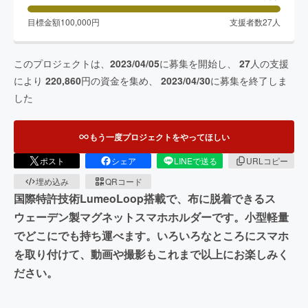
目標金額
100,000
円
支援者数
27
人
このプロジェクトは、
2023/04/05
に募集を開始し、
27
人の支援
により
220,860
円の資金を集め、
2023/04/30
に募集を終了しま
した
もう一度プロジェクトをやってほしい
ポスト
シェア
LINEで送る
URLコピー
埋め込み
QRコード
国際特許技術LumeoLoop搭載で、布に脱着できるス
ウェーデン製マグネットスマホホルダーです。小型軽量
でどこにでも持ち運べます。いろいろなところにスマホ
を取り付けて、動画や撮影もこれまで以上にお楽しみく
ださい。