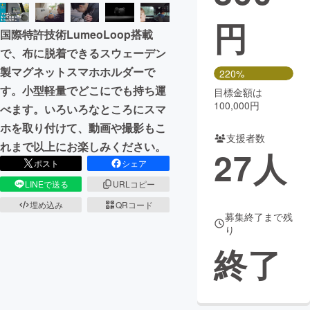
円
まちづくり・地域活性化
国際特許技術LumeoLoop搭載
で、布に脱着できるスウェーデン
CAMPFIRE for Social Good
CAMPFIRE Creation
製マグネットスマホホルダーで
220%
CAMPFIREふるさと納税
machi-ya
コミュニティ
す。小型軽量でどこにでも持ち運
目標金額は
100,000円
べます。いろいろなところにスマ
ホを取り付けて、動画や撮影もこ
支援者数
れまで以上にお楽しみください。
27
人
ポスト
シェア
LINEで送る
URLコピー
埋め込み
QRコード
募集終了まで残
り
終了