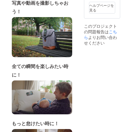
写真や動画を撮影しちゃお
る場合
ヘルプページを
があり
見る
う！
ます。
このプロジェクト
の問題報告は
こち
ら
よりお問い合わ
せください
全ての瞬間を楽しみたい時
に！
もっと怠けたい時に！