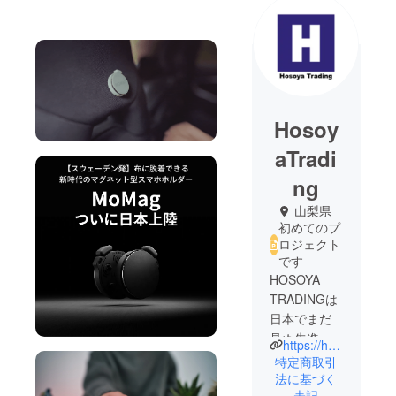
Hosoy
aTradi
ng
山梨県
初めてのプ
ロジェクト
です
HOSOYA
TRADINGは
日本でまだ
見ぬ先進的
https://hosoya-trading.com/
な商品か
特定商取引
ら、
法に基づく
表記