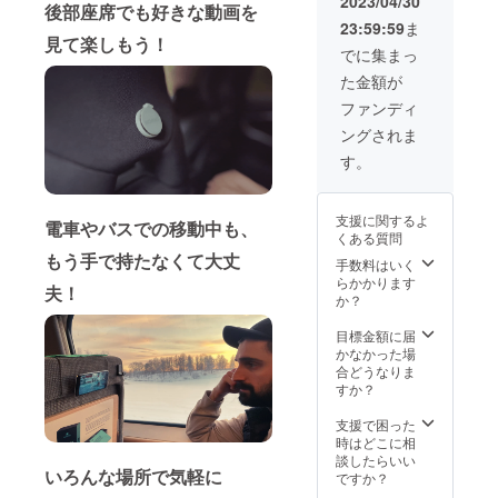
2023/04/30
後部座席でも好きな動画を
む合計
材の供
23:59:59
ま
金額に
給状
見て楽しもう！
対する
況、製
でに集まっ
もので
造工程
た金額が
す。 ※
上の都
色の組
合等に
ファンディ
み合わ
より出
ングされま
せはブ
荷時期
ラック
が遅れ
す。
とグ
る場合
リーン
があり
の2色か
ます。
支援に関するよ
電車やバスでの移動中も、
らお選
くある質問
びいた
もう手で持たなくて大丈
だけま
手数料はいく
す。 ※
らかかります
夫！
ご注文
か？
状況、
使用部
目標金額に届
材の供
かなかった場
給状
合どうなりま
況、製
すか？
造工程
上の都
支援で困った
合等に
時はどこに相
より出
談したらいい
いろんな場所で気軽に
荷時期
ですか？
が遅れ