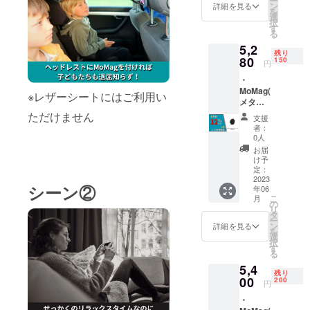
ー
み） ・
ン
詳細を見る
距離を縮め
を
割引価
選
択
ると共に
格：
す
る
5,160円
日本国内外
5,2
（消費
残り
すべての人
税・送
80
150
円
料込
が笑顔にな
・
み） ※
れるような
MoMag(
割引率
※レザーシートにはご利用い
事業展開を
メタル
は販売
プレー
予定価
ただけません
していきま
支援
ト付き)
格に送
者：
す。
× 1点 ・
料を含
0人
一般販
む合計
お届
売予定
金額に
け予
価格
対する
定：
6,000円
2023
もので
シーン②
年06
（消費
す。 ※
こ
月
税・送
色はブ
の
リ
料込
ラック
タ
ー
み） ・
とグ
ン
詳細を見る
を
割引価
リーン
選
択
格：
からお
す
る
5,280円
選びい
5,4
（消費
ただけ
残り
税・送
00
ます。
200
円
料込
※ご注文
・
み） ※
状況、