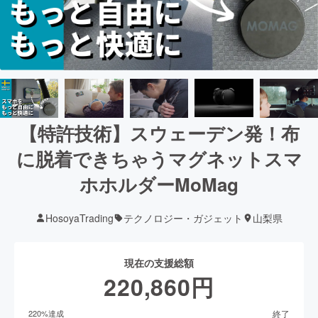
【特許技術】スウェーデン発！布
に脱着できちゃうマグネットスマ
ホホルダーMoMag
HosoyaTrading
テクノロジー・ガジェット
山梨県
現在の支援総額
220,860
円
終了
220
%達成