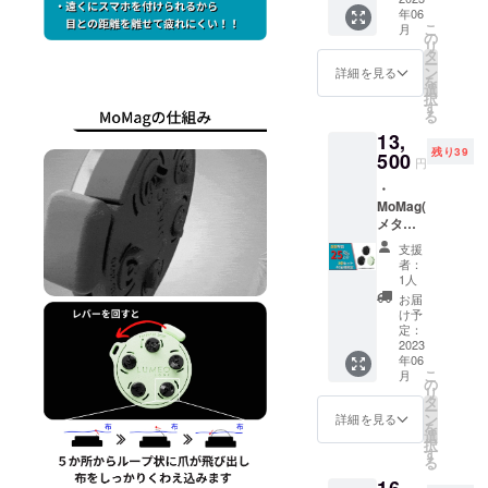
もので
荷時期
年06
円（消
す。 ※
が遅れ
こ
月
費税・
色はブ
の
る場合
リ
送料込
ラック
タ
があり
ー
み） ・
とグ
ン
ます。
詳細を見る
を
割引価
リーン
選
択
格：
からお
す
る
9,600円
選びい
13,
（消費
ただけ
残り39
税・送
500
ます。
円
料込
※ご注文
・
み） ※
状況、
MoMag(
割引率
使用部
メタル
は販売
材の供
プレー
予定価
給状
支援
ト付き)
格に送
況、製
者：
× 3点 ・
料を含
造工程
1人
一般販
む合計
上の都
お届
売予定
金額に
合等に
け予
価格
対する
定：
より出
18,000
2023
もので
荷時期
年06
円の
す。 ※
が遅れ
こ
月
（消費
色の組
の
る場合
リ
税・送
み合わ
タ
があり
ー
料込
せはブ
ン
ます。
詳細を見る
を
み） ・
ラック
選
択
割引価
とグ
す
る
格：
リーン
16,
13,500
の2色か