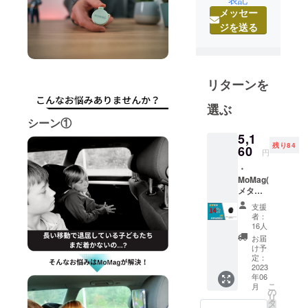
実用的で面
メッセー
白い商品な
ジを送る
どを海外か
ら発見し海
外製品に馴
染みやすく
リターンを
なるよう
に、また海
選ぶ
外製品なら
シーン①
ではのアイ
5,1
残り84
60
デアや面白
円
さを知って
・
MoMag(
頂けるよう
メタル
努めていま
プレー
支援
す。
ト付き)
者：
× 1点 ・
16人
我々は世界
一般販
お届
中の革新的
売予定
け予
価格
な製品を日
定：
6,000円
2023
本に広め、
年06
（消費
こ
月
製品を通じ
税・送
の
リ
料込
て海外との
タ