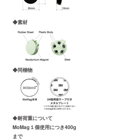
◆素材
◆同梱物
◆
耐荷重について
MoMag１個使用につき400g
まで