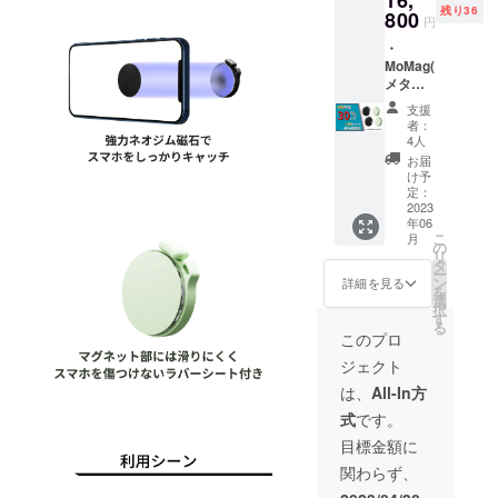
残り36
円（消
800
らお選
円
費税・
びいた
・
送料込
だけま
MoMag(
み） ※
す。 ※
メタル
割引率
ご注文
プレー
は販売
状況、
支援
ト付き)
予定価
使用部
者：
× 4点 ・
格に送
材の供
4人
一般販
料を含
給状
お届
売予定
む合計
況、製
け予
価格：
金額に
定：
造工程
24,000
2023
対する
上の都
年06
円（消
もので
合等に
こ
月
費税・
す。 ※
の
より出
リ
送料込
色の組
タ
荷時期
ー
み） ・
み合わ
ン
が遅れ
詳細を見る
を
割引価
せはブ
選
る場合
択
格：
ラック
す
があり
る
16,800
とグ
ます。
このプロ
円（消
リーン
ジェクト
費税・
の2色か
送料込
らお選
は、
All-In方
み） ※
びいた
式
です。
割引率
だけま
は販売
す。 ※
目標金額に
予定価
ご注文
関わらず、
格に送
状況、
料を含
使用部