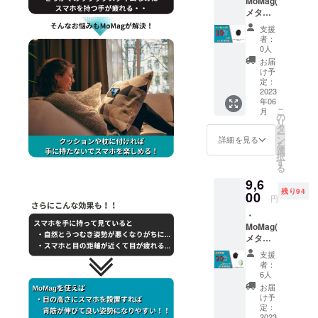
MoMag(
割引率
使用部
メタル
は販売
材の供
プレー
予定価
給状
支援
ト付き)
格に送
況、製
者：
× 1点 ・
料を含
造工程
0人
一般販
む合計
上の都
お届
売予定
金額に
合等に
け予
価格
対する
定：
より出
6,000円
2023
もので
荷時期
年06
（消費
す。 ※
が遅れ
こ
月
税・送
色はブ
の
る場合
リ
料込
ラック
タ
があり
ー
み） ・
とグ
ン
ます。
詳細を見る
を
割引価
リーン
選
択
格：
からお
す
る
5,400円
選びい
9,6
（消費
ただけ
残り94
税・送
00
ます。
円
料込
※ご注文
・
み） ※
状況、
MoMag(
割引率
使用部
メタル
は販売
材の供
プレー
予定価
給状
支援
ト付き)
格に送
況、製
者：
× 2点 ・
料を含
造工程
6人
一般販
む合計
上の都
お届
売予定
金額に
合等に
け予
価格
対する
定：
より出
12,000
2023