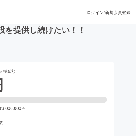
ログイン
/
新規会員登録
設を提供し続けたい！！
うすぐ公開されます
支援総額
プロダクト
円
ファッション
スポーツ
,000,000円
数
ア
ソーシャルグッド
人