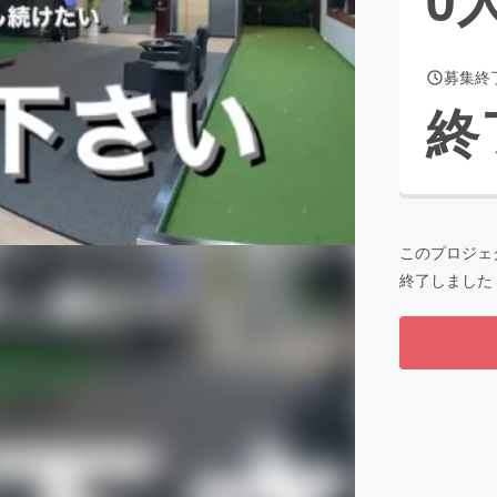
募集終
CAMPFIRE for Social Good
CAMPFIRE Creation
終
CAMPFIREふるさと納税
machi-ya
コミュニティ
このプロジェ
終了しました