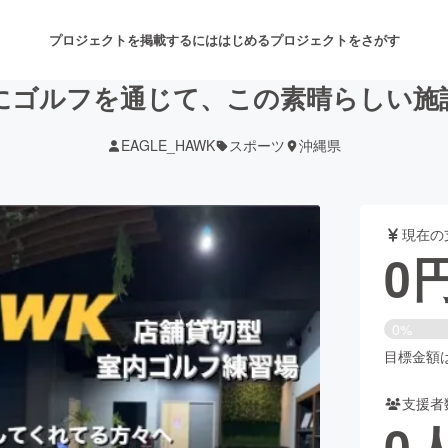
プロジェクトを掲載するには
はじめる
プロジェクトをさがす
にゴルフを通じて、この素晴らしい施
EAGLE_HAWK
スポーツ
沖縄県
注目のリターン
注目の新着プロジェクト
募集終了が近いプロジェクト
も
現在の
音楽
舞台・パフォーマンス
0
ゲーム・サービス開発
フード・飲食店
0%
書籍・雑誌出版
アニメ・漫画
目標金額は3
支援者
チャレンジ
ビューティー・ヘルスケ
0