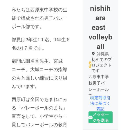
nishih
私たちは西原東中学校の生
ara
徒で構成される男子バレー
east_
ボール部です。
volleyb
部員は2年生1１名、1年生６
all
名の1７名です。
沖縄県
初めてのプ
顧問の謝名堂先生、宮城
ロジェクト
コーチ、大城コーチの指導
です
西原東中学
のもと厳しい練習に取り組
校男子バ
んでいます。
レーボール
部。
特定商取引
西原町は全国でもまれにみ
沖縄県代表
法に基づく
る「バレーボールのまち」
として九州
表記
メッセー
大会に挑み
宣言をして、小学生から一
ジを送る
ます！
貫してバレーボールの教育