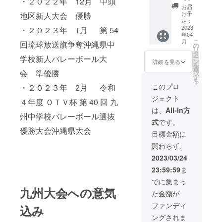
・２０２２年 12月 中頭
時間：
法：視
お届
１分程
聴用の
け予
地区新人大会 優勝
度 配
URLを
定：
信時
2023
・２０２３年 1月 第 54
メール
年04
期：）
で送信
こ
月
回琉球放送旗争奪沖縄県中
◯九州
・本
の
リ
大会の
リター
タ
ー
学校新人バレーボール大
結果報
ンの内
ン
詳細を見る
を
告動画
容を無
選
会 準優勝
択
（収録
断で転
す
る
時間：
載・公
このプロ
・２０２３年 2月 令和
５分程
開する
ジェクト
度 配
ことは
４年度 ＯＴＶ杯 第 40 回 九
信時
禁止で
は、
All-In方
州中学校バレーボール選抜
期：２
す。
式
です。
３年４
優勝大会沖縄県大会
月中
目標金額に
旬）
関わらず、
◯ダイ
ジェス
2023/03/24
ト動画
23:59:59
ま
（収録
時間１
でに集まっ
０分程
九州大会への意気
た金額が
度 配
信時
ファンディ
込み
期：２
ングされま
３年４