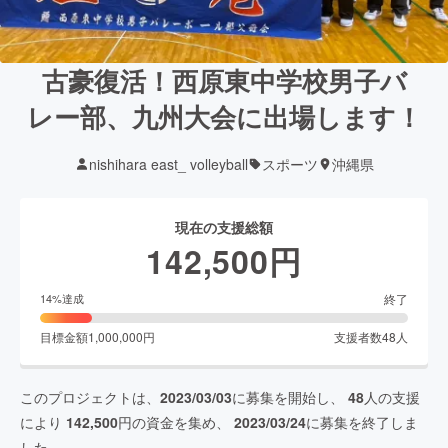
古豪復活！西原東中学校男子バ
レー部、九州大会に出場します！
nishihara east_ volleyball
スポーツ
沖縄県
現在の支援総額
142,500
円
終了
14
%達成
目標金額
1,000,000
円
支援者数
48
人
このプロジェクトは、
2023/03/03
に募集を開始し、
48
人の支援
により
142,500
円の資金を集め、
2023/03/24
に募集を終了しま
した