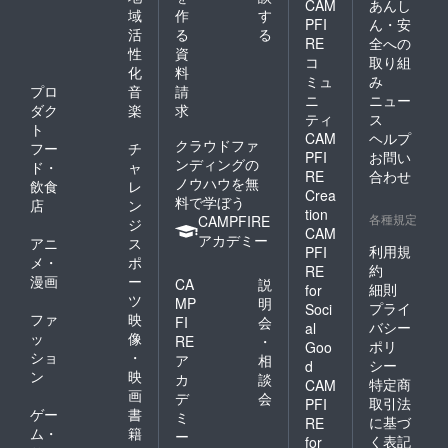
CAM
あんし
域
作
す
PFI
ん・安
活
る
る
RE
全への
性
資
コ
取り組
化
料
ミュ
み
プロ
音
請
ニ
ニュー
ダク
楽
求
ティ
ス
ト
CAM
ヘルプ
クラウドファ
フー
チ
PFI
お問い
ンディングの
ド・
ャ
RE
合わせ
ノウハウを無
飲食
レ
Crea
料で学ぼう
店
ン
tion
各種規定
CAMPFIRE
ジ
CAM
アカデミー
アニ
ス
利用規
PFI
メ・
ポ
約
RE
漫画
ー
CA
説
細則
for
ツ
MP
明
プライ
Soci
ファ
映
FI
会
バシー
al
ッ
像
RE
・
ポリ
Goo
ショ
・
ア
相
シー
d
ン
映
カ
談
特定商
CAM
画
デ
会
取引法
PFI
ゲー
書
ミ
に基づ
RE
ム・
籍
ー
く表記
for