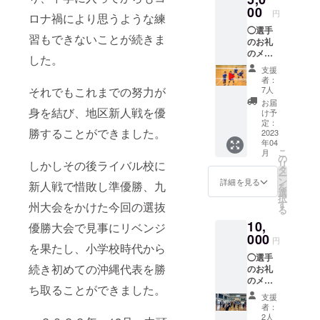
・本
00
円
ロナ禍により思うような練
リター
◯選手
ンの内
習もできないことが続きま
のお礼
容を無
のメッ
断で転
した。
セージ
載・公
支援
動画
開する
者：
（収録
ことは
それでもこれまでの努力が
7人
時間：
禁止で
お届
１分程
身を結び、地区新人戦を優
す。
け予
度 配
定：
勝することができました。
信時
2023
年04
期：）
こ
月
◯九州
の
しかしその後ライバル校に
リ
大会の
タ
ー
結果報
ン
詳細を見る
新人戦で惜敗し準優勝、九
を
告動画
選
択
（収録
す
州大会をかけた今回の選抜
る
時間：
10,
５分程
優勝大会で見事にリベンジ
度 配
000
円
を果たし、小学校時代から
信時
◯選手
期：２
続き初めての沖縄代表を勝
のお礼
３年４
のメッ
月中
ち取ることができました。
セージ
旬）
支援
動画
・提
者：
（収録
供方
2人