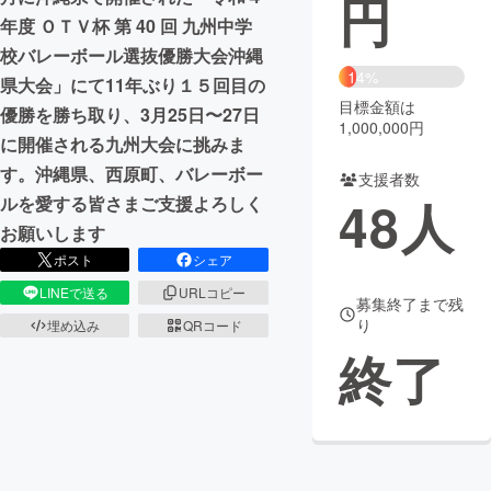
円
年度 ＯＴＶ杯 第 40 回 九州中学
まちづくり・地域活性化
校バレーボール選抜優勝大会沖縄
14%
県大会」にて11年ぶり１５回目の
目標金額は
CAMPFIRE for Social Good
CAMPFIRE Creation
優勝を勝ち取り、3月25日〜27日
1,000,000円
CAMPFIREふるさと納税
machi-ya
コミュニティ
に開催される九州大会に挑みま
す。沖縄県、西原町、バレーボー
支援者数
48
人
ルを愛する皆さまご支援よろしく
お願いします
ポスト
シェア
LINEで送る
URLコピー
募集終了まで残
り
埋め込み
QRコード
終了