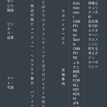
サー
・
と
情報セ
Ente
ビス
雑
は
キュリ
rtain
開発
誌
ク
サ
ティ方
men
出
ラ
ポ
針
t
版
ウ
ー
反社基
CAM
ビジ
ビ
ド
ト
本方針
PFI
ネ
ュ
フ
サ
カスタ
RE
ス・
ー
ァ
ー
マーハ
for
起業
テ
ン
ビ
ラスメ
Spor
ィ
デ
ス
ントに
ts
ー
ィ
対する
CAM
・
ン
考え方
PFI
ヘ
グ
クッ
RE
ル
と
キーポ
ふる
ス
は
リシー
さと
ケ
プ
実
納税
ア
ロ
施
AD
アー
舞
ジ
事
FOR
ト・
台
ェ
例
ALL
写真
・
ク
HIO
パ
ト
KOS
フ
の
HI
ォ
作
JFA
ー
り