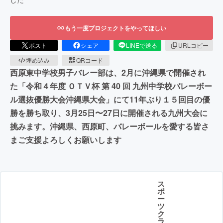
もう一度プロジェクトをやってほしい
ポスト
シェア
LINEで送る
URLコピー
埋め込み
QRコード
西原東中学校男子バレー部は、2月に沖縄県で開催され
た「令和４年度 ＯＴＶ杯 第 40 回 九州中学校バレーボー
ル選抜優勝大会沖縄県大会」にて11年ぶり１５回目の優
勝を勝ち取り、3月25日〜27日に開催される九州大会に
挑みます。沖縄県、西原町、バレーボールを愛する皆さ
まご支援よろしくお願いします
ス
ポ
ー
ツ
ク
ラ