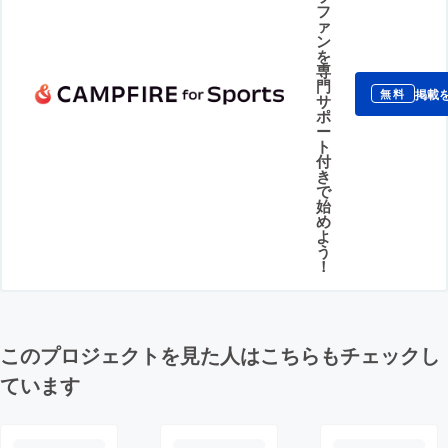
フ
ァ
ン
を
専
門
掲載
無料
サ
ポ
ー
ト
付
き
で
始
め
よ
う
！
このプロジェクトを見た人はこちらもチェックし
ています