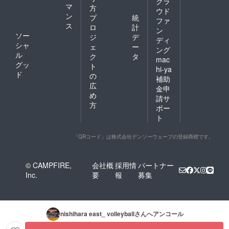
クラ
マ
方
ウド
ン
プ
統
ファ
ス
ロ
計
ン
ソー
ジ
デ
ディ
シャ
ェ
ー
ング
ル
ク
タ
mac
グッ
ト
hi-ya
ド
の
補助
広
金申
め
請サ
方
ポー
ト
「QRコード」は株式会社デンソーウェーブの登録商標です。
© CAMPFIRE,
会社概
採用情
パートナー
Inc.
要
報
募集
nishihara east_ volleyball
さんへアンコール