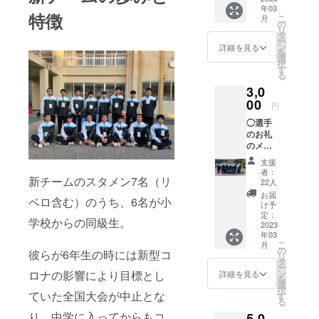
年03
特徴
こ
月
の
リ
タ
ー
ン
詳細を見る
を
選
択
す
る
3,0
00
円
◯選手
のお礼
のメッ
セージ
支援
動画
者：
新チームのスタメン7名（リ
（収録
22人
時間：
お届
ベロ含む）のうち、6名が小
１分程
け予
度 配
定：
学校からの同級生。
信時
2023
年03
期：）
こ
月
・提
の
彼らが6年生の時には新型コ
リ
供方
タ
ー
法：視
ン
ロナの影響により目標とし
詳細を見る
を
聴用の
選
択
URLを
ていた全国大会が中止とな
す
る
メール
り、中学に入ってからもコ
5,0
で送信