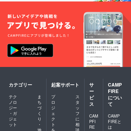
カテゴリー
起案サポート
サ
CAMP
ー
FIRE
テク
ま
プ
ス
ビ
につい
ノロ
ち
ロ
タ
ス
て
ジー
づ
ジ
ッ
・ガ
く
ェ
フ
CAM
CAMP
ジェ
り
ク
に
PFI
FIREと
ット
・
ト
相
RE
は
地
を
談