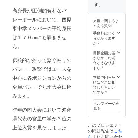
月中
す。
旬）
高身長が圧倒的有利なバ
・提
供方
レーボールにおいて、西原
支援に関するよ
法：視
くある質問
聴用の
東中学メンバーの平均身長
URLを
手数料はいく
は１７０㎝にも届きませ
メール
らかかります
で送信
か？
ん。
・本
リター
目標金額に届
ンの内
かなかった場
伝統的な拾って繋ぐ粘りの
容を無
合どうなりま
断で転
すか？
バレー、攻撃ではエースを
載・公
開する
中心に各ポジションからの
支援で困った
ことは
時はどこに相
全員バレーで九州大会に挑
禁止で
談したらいい
す。
ですか？
みます。
ヘルプページを
見る
昨年の同大会において沖縄
県代表の宮里中学が３位の
このプロジェクト
上位入賞を果たしました。
の問題報告は
こち
ら
よりお問い合わ