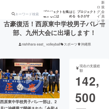
新
ロ
規
グ
会
プロジェクトを掲
はじ
プロジェクト
/
載するには
める
をさがす
イ
員
ン
登
古豪復活！西原東中学校男子バレー
録
部、九州大会に出場します！
人気のプロ
注目のリ
注目の新着プロ
募集終了が近いプ
もうすぐ公開
nishihara east_ volleyball
スポーツ
沖縄県
ジェクト
ターン
ジェクト
ロジェクト
されます
アート・写真
音楽
現在の支援総
額
142,
テクノロジー・ガジェット
ゲーム・サ
500
映像・映画
書籍・雑誌
西原東中学校男子バレー部は、2
ビジネス・起業
チャレンジ
月に沖縄県で開催された「令和４