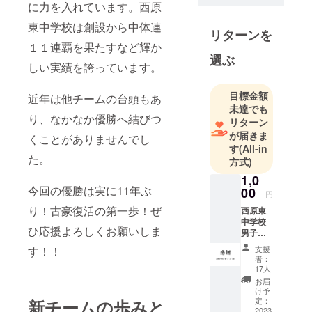
に力を入れています。西原
東中学校は創設から中体連
リターンを
１１連覇を果たすなど輝か
選ぶ
しい実績を誇っています。
目標金額
近年は他チームの台頭もあ
未達でも
り、なかなか優勝へ結びつ
リターン
が届きま
くことがありませんでし
す
(All-in
た。
方式)
1,0
今回の優勝は実に11年ぶ
00
円
り！古豪復活の第一歩！ぜ
西原東
中学校
ひ応援よろしくお願いしま
男子バ
レー
す！！
支援
ボール
者：
部より
17人
お礼の
お届
メール
け予
定：
新チームの歩みと
2023