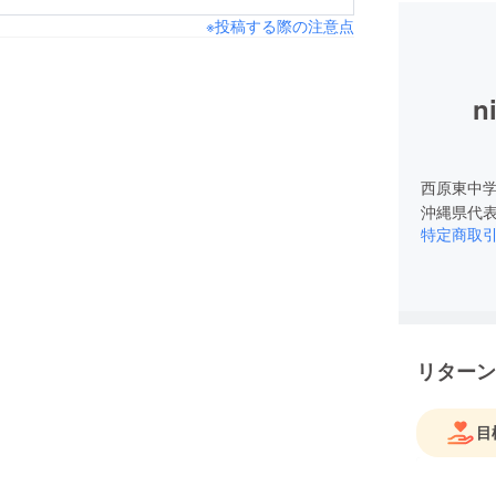
※投稿する際の注意点
n
西原東中
沖縄県代
特定商取
リターン
目