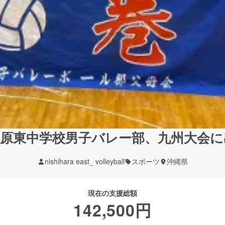
西原東中学校男子バレー部、九州大会に
nishihara east_ volleyball
スポーツ
沖縄県
現在の支援総額
142,500
円