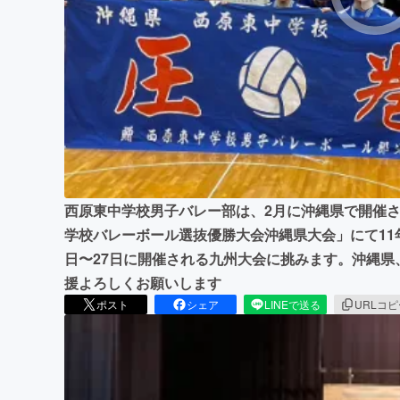
まちづくり・地域活性化
西原東中学校男子バレー部は、2月に沖縄県で開催された
学校バレーボール選抜優勝大会沖縄県大会」にて11
日〜27日に開催される九州大会に挑みます。沖縄
援よろしくお願いします
ポスト
シェア
LINEで送る
URLコ