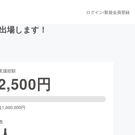
ログイン
/
新規会員登録
出場します！
うすぐ公開されます
支援総額
プロダクト
2,500
円
ファッション
スポーツ
,000,000円
数
ア
ソーシャルグッド
人