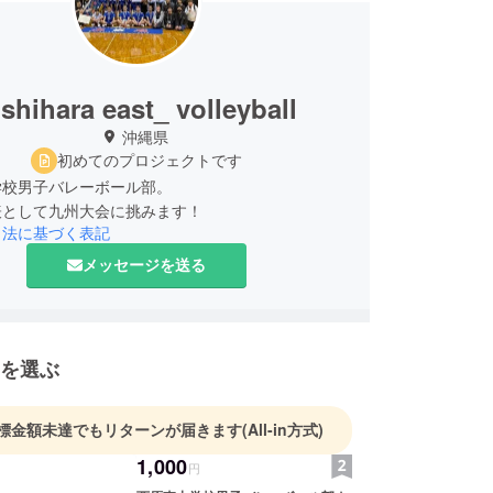
ishihara east_ volleyball
沖縄県
初めてのプロジェクトです
学校男子バレーボール部。
表として九州大会に挑みます！
引法に基づく表記
メッセージを送る
を選ぶ
標金額未達でもリターンが届きます
(All-in方式)
1,000
円