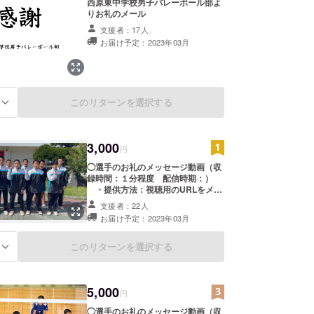
西原東中学校男子バレーボール部よ
りお礼のメール
支援者：17人
お届け予定：2023年03月
このリターンを選択する
る
3,000
円
◯選手のお礼のメッセージ動画（収
録時間：１分程度 配信時期：）
・提供方法：視聴用のURLをメー
ルで送信 ・本リターンの内容を無
支援者：22人
断で転載・公開することは禁止で
お届け予定：2023年03月
す。
このリターンを選択する
る
5,000
円
◯選手のお礼のメッセージ動画（収