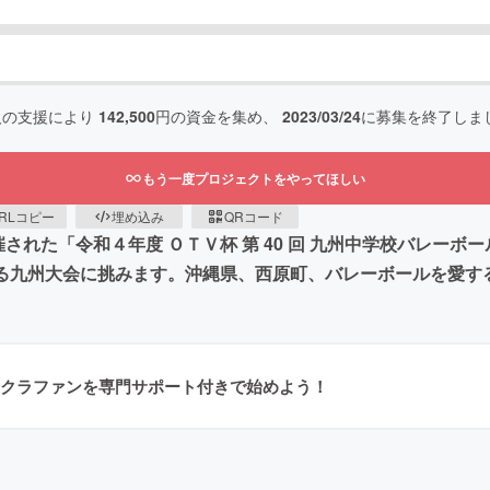
人の支援により
142,500
円の資金を集め、
2023/03/24
に募集を終了しま
もう一度プロジェクトをやってほしい
RLコピー
埋め込み
QRコード
れた「令和４年度 ＯＴＶ杯 第 40 回 九州中学校バレーボ
される九州大会に挑みます。沖縄県、西原町、バレーボールを愛
クラファンを専門サポート付きで始めよう！