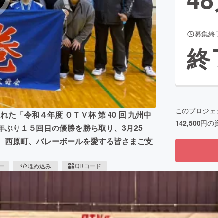
募集終
CAMPFIRE for Social Good
CAMPFIRE Creation
終
CAMPFIREふるさと納税
machi-ya
コミュニティ
このプロジェ
「令和４年度 ＯＴＶ杯 第 40 回 九州中
142,500
円の
年ぶり１５回目の優勝を勝ち取り、3月25
県、西原町、バレーボールを愛する皆さまご支
ピー
埋め込み
QRコード