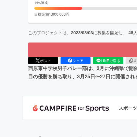
14
%達成
目標金額
1,000,000
円
このプロジェクトは、
2023/03/03
に募集を開始し、
48
ポスト
シェア
LINEで送る
U
西原東中学校男子バレー部は、2月に沖縄県で開催さ
目の優勝を勝ち取り、3月25日〜27日に開催
スポーツ