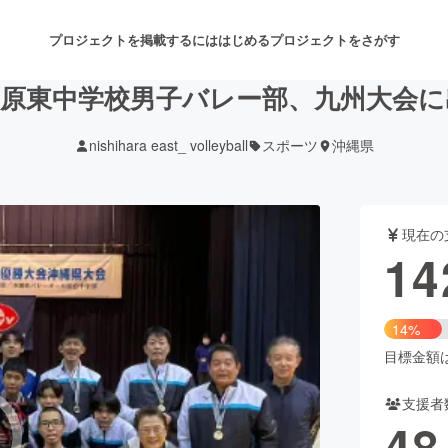
プロジェクトを掲載するには
はじめる
プロジェクトをさがす
西原東中学校男子バレー部、九州大会に
nishihara east_ volleyball
スポーツ
沖縄県
注目のリターン
注目の新着プロジェクト
募集終了が近いプロジェクト
も
現在の
音楽
舞台・パフォーマンス
14
ゲーム・サービス開発
フード・飲食店
14%
書籍・雑誌出版
アニメ・漫画
目標金額は1
支援者
チャレンジ
ビューティー・ヘルスケ
48