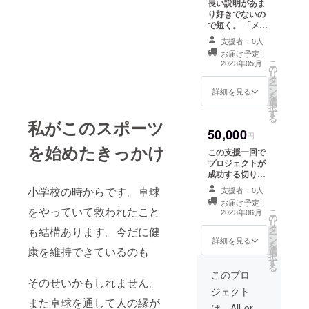
長い説明があま
「支援金名簿」
り好きでないの
に記入させて頂
で短く。 「メー
きます」 掲載期
ルにてお礼、開
間 2023年5
支援者：0人
催の様子の報
月〜2024年5月
お届け予定：
告、支援金名簿
こ
の1年間 掲載方
2023年05月
の
の掲載、イベン
リ
法 文字のみを
タ
ト時の見学、参
ー
基本としていま
ン
加券5回分の配
詳細を見る
を
す。 「※支援
選
布、 特別企画→
択
時、必ず備考欄
す
卓球への想いを
る
に掲載希望のお
私がこのスポーツ
皆さんに伝えよ
名前をご記入お
50,000
う」 ※参加券の
円
願いいたしま
番号をメールに
を始めたきっかけ
す」 イベント時
この支援一回で
てお伝えしま
に「支援金名
プロジェクトが
す。イベント参
簿」を持参致し
成功する切り札
加時5回分の参加
ます。
的支援です。 参
小学校の時からです。卓球
費が免除になり
支援者：0人
加費は全て免除
ます。 1万円支
お届け予定：
とさせて頂きま
をやっていて救われたこと
こ
援のみの特別企
2023年06月
の
す
リ
画（経験者向
タ
も結構あります。今だに健
ー
け） 「卓球への
ン
詳細を見る
を
想いを皆さんに
康を維持できているのも
選
択
伝えよう」（３
す
る
００文字以内）
このプロ
貴方の卓球への
そのせいかもしれません。
思い出を皆さん
ジェクト
また卓球を通して人の縁が
に届けてみませ
は、All-or-