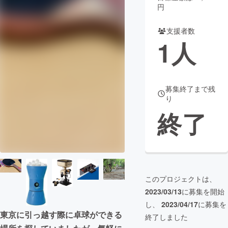
円
まちづくり・地域活性化
支援者数
1
人
CAMPFIRE for Social Good
CAMPFIRE Creation
CAMPFIREふるさと納税
machi-ya
コミュニティ
募集終了まで残
り
終了
このプロジェクトは、
2023/03/13
に募集を開始
し、
2023/04/17
に募集を
東京に引っ越す際に卓球ができる
終了しました