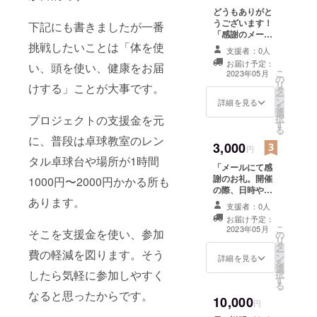
どうもありがと
うございます！
下記にも書きましたが一番
「感謝のメール
挑戦したいことは「体を使
を送ります！」
支援者：0人
「支援金により
お届け予定：
い、頭を使い、健康をお届
開催されたイベ
こ
2023年05月
の
ント、教室につ
リ
けする」ことが大事です。
タ
いてその写真も
ー
ン
お送りしま
詳細を見る
を
選
す。」
プロジェクトの支援金を元
択
す
る
に、普段は卓球教室のレン
3,000
円
タル卓球台や場所が1時間
「メールにて感
謝のお礼。開催
1000円〜2000円かかる所も
の際、日時や場
あります。
所の報告。イベ
支援者：0人
ントの際の見
お届け予定：
学、参加券1回分
こ
2023年05月
そこを支援金を使い、参加
の
の配布」 ※参加
リ
タ
券の番号をメー
ー
費の軽減を図ります。そう
ン
ルにてお伝えし
詳細を見る
を
選
ます。イベント
したら気軽に参加しやすく
択
す
参加時に受付に
る
てお伝えくださ
なると思ったからです。
10,000
い。参加費の免
円
除となります。