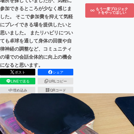
場所を探していましたが、気軽に
参加できるところが少なく感じま
もう一度プロジェク
トをやってほしい
した。 そこで参加費を抑えて気軽
にプレイできる場を提供したいと
思いました。 またリハビリについ
ても卓球を通して身体の回復や自
律神経の調整など、コミュニティ
の場での会話全体的に向上の機会
になると思います。
ポスト
シェア
LINEで送る
URLコピー
埋め込み
QRコード