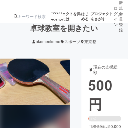
新
ロ
規
グ
会
プロジェクトを掲
はじ
プロジェクト
/
載するには
める
をさがす
イ
員
ン
登
卓球教室を開きたい
録
okomeokome
スポーツ
東京都
人気のプロ
注目のリ
注目の新着プロ
募集終了が近いプ
もうすぐ公開
ジェクト
ターン
ジェクト
ロジェクト
されます
現在の支援総
額
アート・写真
音楽
500
テクノロジー・ガジェット
ゲーム・サ
円
映像・映画
書籍・雑誌
1%
ビジネス・起業
チャレンジ
目標金額は50,000