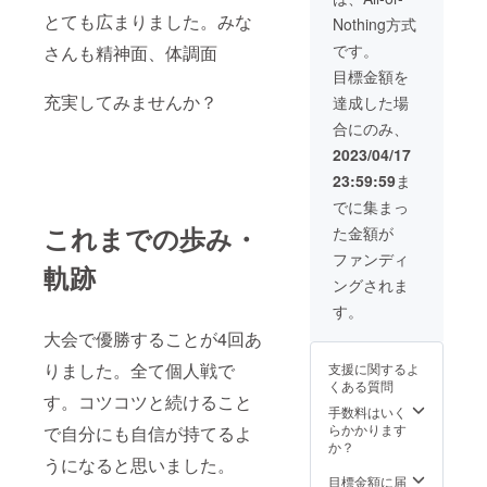
んか？もちろん
とても広まりました。みな
希望者のみで結
Nothing方式
構です。 メール
です。
さんも精神面、体調面
にて文章を送っ
て頂きそれをプ
目標金額を
リントアウトし
充実してみませんか？
達成した場
てイベント時に
掲載いたしま
合にのみ、
す。皆さんに卓
2023/04/17
球の思い出を
語ってみません
23:59:59
ま
か？ 定期的な開
でに集まっ
催に前向きな
これまでの歩み・
方、卓球に情熱
た金額が
がある方、本当
ファンディ
にありがとうご
軌跡
ざいます。 「支
ングされま
援者名簿」の一
す。
覧の名前の記載
について イベン
大会で優勝することが4回あ
トの際、「支援
りました。全て個人戦で
支援に関するよ
金名簿」に記入
くある質問
させて頂きます
す。コツコツと続けること
掲載期間 2023
手数料はいく
年5月〜2024年5
らかかります
で自分にも自信が持てるよ
月の1年間 掲載
か？
方法 文字のみ
うになると思いました。
を基本としてい
目標金額に届