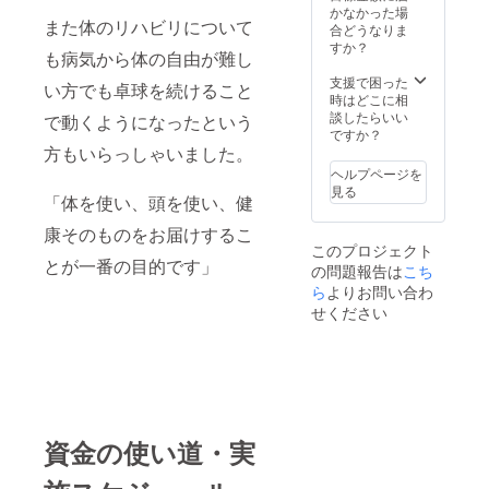
ます。 「※支援
かなかった場
時、必ず備考欄
また体のリハビリについて
合どうなりま
に掲載希望のお
すか？
も病気から体の自由が難し
名前をご記入お
願いいたしま
支援で困った
い方でも卓球を続けること
す」
時はどこに相
談したらいい
で動くようになったという
ですか？
方もいらっしゃいました。
ヘルプページを
見る
「体を使い、頭を使い、健
康そのものをお届けするこ
このプロジェクト
とが一番の目的です」
の問題報告は
こち
ら
よりお問い合わ
せください
資金の使い道・実