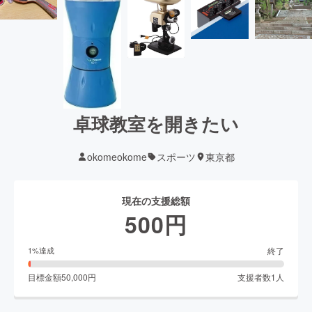
卓球教室を開きたい
okomeokome
スポーツ
東京都
現在の支援総額
500
円
終了
1
%達成
目標金額
50,000
円
支援者数
1
人