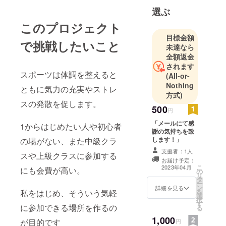
ティングを
選ぶ
利用させて
このプロジェクト
頂きまし
目標金額
た。宜しく
で挑戦したいこと
未達なら
お願いいた
全額返金
します。
されます
スポーツは体調を整えると
(All-or-
Nothing
Twitterの方
ともに気力の充実やストレ
方式)
は有名な方
スの発散を促します。
にフォロー
500
円
されていま
「メールにて感
1からはじめたい人や初心者
す。
謝の気持ちを致
します！」
の場がない、また中級クラ
頂いたギネ
支援者：1人
ス記録もそ
スや上級クラスに参加する
お届け予定：
ちら様のご
こ
2023年04月
にも会費が高い。
の
協力があり
リ
タ
ー
ました。
ン
詳細を見る
を
私をはじめ、そういう気軽
選
択
す
に参加できる場所を作るの
る
1,000
が目的です
円