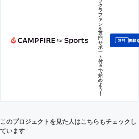
ツ
ク
ラ
フ
ァ
ン
を
専
門
掲載
無料
サ
ポ
ー
ト
付
き
で
始
め
よ
う
！
このプロジェクトを見た人はこちらもチェックし
ています