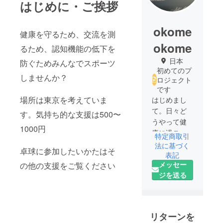
はじめに・ご挨拶
okome
健康を守るため、交流を測
okome
るため、認知機能の低下を
日本
防ぐためみんなでスポーツ
初めてのプ
しませんか？
ロジェクト
です
場所は東京を考えていま
はじめまし
て。日々ど
す。気持ち的な支援は500〜
うやって健
1000円
康に過ごせ
特定商取引
るかを考え
法に基づく
卓球に参加したいかたはそ
てます。
表記
メッセー
の他の支援をご覧ください
自分とそし
ジを送る
て他の方に
も心と体の
健康を届け
たいとクラ
リターンを
ウドファイ