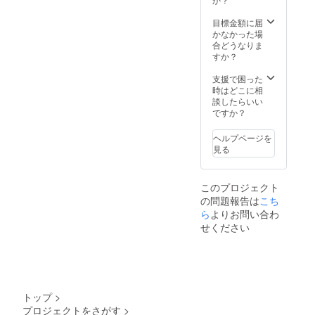
【保存
るべく
分（6月
ラ・タ
方
空気に
22日発
テバ
目標金額に届
法】：
触れな
送予
ラ・
かなかった場
冷蔵便
いよう
定）】
ショー
合どうなりま
の場
にして
：サー
トリ
すか？
合：中
冷凍し
ロイン
ブ・イ
身を確
てくだ
ステー
ンサイ
支援で困った
認後す
さい。
キ４０
ドの中
時はどこに相
ぐにチ
冷凍便
０g・モ
のどれ
談したらいい
ルド室
の場
モ肉の
か１種
ですか？
(0~3℃)
合：中
スライ
類※前月
で保存
身を確
ス（ソ
と異な
してく
認後す
ヘルプページを
トモ
る部
ださ
ぐに冷
見る
モ）４
位）２
い。す
凍庫に
００g・
００g
ぐに召
入れて
焼肉用
【７月
し上が
くださ
このプロジェクト
バラ肉
分（7月
らない
い。冷
の問題報告は
こち
（カイ
20日発
場合
凍した
ノミ・
ら
よりお問い合わ
送予
は、な
もの
ササバ
定）】
るべく
せください
は、お
ラ・タ
：サー
空気に
召し上
テバ
ロイン
触れな
がりに
ラ・
ステー
いよう
なる前
ショー
キ２０
にして
日から
トリ
０g・モ
冷凍し
冷蔵庫
ブ・イ
モ肉の
てくだ
へ移し
トップ
>
ンサイ
スライ
さい。
てゆっ
プロジェクトをさがす
>
ドの中
ス（シ