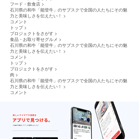
冷凍便
くりと
フード・飲食店
>
のどれ
ンタ
の場
解凍し
か１種
石川県の和牛「能登牛」のサブスクで全国の人たちにその魅
マ）２
合：中
てくだ
類※前月
００g・
力と美味しさを伝えたい！
>
身を確
さい。
と異な
焼肉用
認後す
【消費
コメント
る部
バラ肉
ぐに冷
期
トップ
>
位）４
（カイ
凍庫に
限】：
プロジェクトをさがす
>
００g
ノミ・
入れて
冷蔵の
食品・お取り寄せグルメ
>
【７月
ササバ
くださ
場合は
分（7月
ラ・タ
石川県の和牛「能登牛」のサブスクで全国の人たちにその魅
い。冷
発送日
20日発
テバ
凍した
力と美味しさを伝えたい！
>
含め４
送予
ラ・
もの
日（期
コメント
定）】
ショー
は、お
限は目
トップ
>
：サー
トリ
召し上
安とな
プロジェクトをさがす
>
ロイン
ブ・イ
がりに
りま
ステー
肉
>
ンサイ
なる前
す。状
キ４０
ドの中
日から
石川県の和牛「能登牛」のサブスクで全国の人たちにその魅
態をよ
０g・モ
のどれ
冷蔵庫
くご確
力と美味しさを伝えたい！
>
モ肉の
か１種
へ移し
認の
コメント
スライ
類※前
てゆっ
上、お
ス（シ
月・
くりと
早めに
ンタ
前々月
解凍し
お召し
マ）４
と異な
てくだ
上がり
００g・
る部
さい。
下さ
焼肉用
位）２
【消費
い）冷
バラ肉
００g
期
凍した
（カイ
届いて
限】：
場合も
ノミ・
すぐに
冷蔵の
なるべ
ササバ
お召し