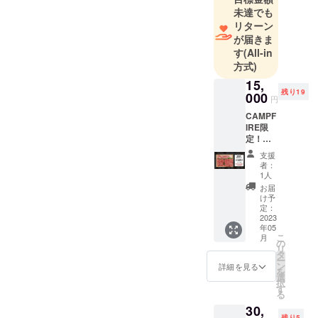
未達でも
リターン
が届きま
す
(All-in
方式)
15,
残り19
000
円
CAMPF
IRE限
定！
１ヶ月
支援
分お試
者：
し 能登
1人
牛の詰
お届
め合わ
け予
せ：２
定：
名様分
2023
年05
（６０
こ
月
０g ）
の
リ
サーロ
タ
ー
インス
ン
詳細を見る
を
テーキ
選
択
２００
す
る
g・モモ
30,
肉のス
残り5