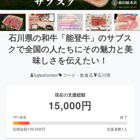
石川県の和牛「能登牛」のサブス
クで全国の人たちにその魅力と美
味しさを伝えたい！
fujisohonten
フード・飲食店
石川県
現在の支援総額
15,000
円
終了
15
%達成
目標金額
100,000
円
支援者数
1
人