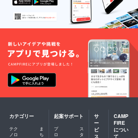
場合は
くお早
ラ・タ
上がり
発送日
めにお
テバ
になる
含め４
召し上
ラ・
なら
日（期
がりく
ショー
「冷蔵
限は目
ださ
トリ
便」、
安とな
い。
ブ・イ
日にち
りま
【特定
ンサイ
を気に
す。状
原材料
ドの中
せず順
態をよ
７品
のどれ
番に
くご確
目】：
か１種
ゆっく
認の
該当な
類※前
り楽し
上、お
し
月・
みたい
早めに
（※「卵
前々月
なら
お召し
・乳・
と異な
「冷凍
上がり
小麦・
る部
便」で
下さ
えび・
位）４
の配送
い）冷
かに」
００g
方法を
凍した
を使用
届いて
オスス
場合も
した製
すぐに
メしま
なるべ
品も取
お召し
す。発
くお早
り扱っ
上がり
送予定
めにお
ており
になる
日時を
召し上
ます
なら
ご確認
がりく
が、今
カテゴリー
起案サポート
サ
CAMP
「冷蔵
の上、
ださ
回発送
ー
FIRE
便」、
ご希望
い。
する予
日にち
の配送
テク
ま
プ
ス
【特定
ビ
につい
定の製
を気に
方法を
原材料
品自体
ノロ
ち
ロ
タ
ス
て
せず順
ご選択