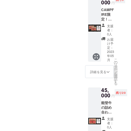
ライス
000
円
（ウチ
CAMPF
モモ）
IRE限
２００
定！
g・焼肉
１ヶ月
用バラ
支援
分お試
肉（カ
者：
し 能登
イノ
0人
牛の詰
ミ・サ
お届
め合わ
サバ
け予
せ：４
ラ・タ
定：
名様分
2023
テバ
年05
（１２
ラ・
こ
月
００g
ショー
の
リ
） サー
トリ
タ
ー
ロイン
ブ・イ
ン
詳細を見る
を
ステー
ンサイ
選
択
キ４０
ドの中
す
る
０g・モ
のどれ
45,
モ肉の
か１種
残り20
スライ
000
類）２
円
ス（ウ
００g
能登牛
チモ
【5月25
の詰め
モ）４
日発送
合わ
００g・
予定】
せ：２
焼肉用
届いて
支援
名様分
バラ肉
すぐに
者：
（６０
（カイ
お召し
0人
０g ×