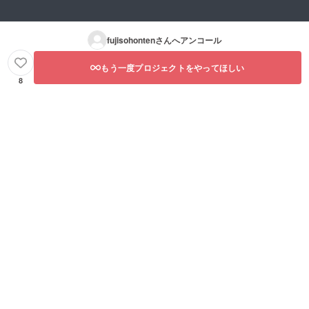
凍して
場合は
くお早
いただ
発送日
めにお
くこと
含め４
召し上
でおい
fujisohonten
さんへアンコール
日（期
がりく
しくお
限は目
ださ
召し上
安とな
い。
がりい
もう一度プロジェクトをやってほしい
りま
【特定
ただけ
8
す。状
原材料
ます。
態をよ
７品
くご確
目】：
認の
該当な
上、お
し
早めに
（※「卵
お召し
・乳・
上がり
小麦・
下さ
えび・
い）冷
かに」
凍した
を使用
場合も
した製
なるべ
品も取
くお早
り扱っ
めにお
ており
召し上
ます
がりく
が、今
ださ
回発送
い。
する予
【特定
定の製
原材料
品自体