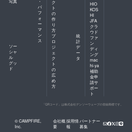
※冷蔵で
ださ
写真
・
ク
HIO
冷凍便
くりと
の宅配
い。冷
パ
ト
の場
解凍し
KOS
で不在
凍した
フ
の
合：中
てくだ
等によ
HI
もの
ォ
身を確
さい。
作
り配達
は、冷
JFA
認後す
【消費
ー
業者が
り
蔵庫で
クラ
ぐに冷
期
持ち
マ
ゆっく
方
ウド
凍庫に
限】：
戻った
りと解
ン
プ
統
入れて
ファ
冷蔵の
場合は
凍して
ス
ロ
計
くださ
場合は
鮮度を
ン
いただ
ソー
い。冷
ジ
デ
発送日
維持す
くこと
ディ
凍した
シャ
含め４
るため
ェ
ー
でおい
ング
もの
日（期
に「冷
ル
しくお
ク
タ
mac
は、お
限は目
凍」で
召し上
グッ
ト
召し上
hi-ya
安とな
保管す
がりい
ド
の
がりに
りま
補助
る場合
ただけ
なる前
広
す。状
がござ
ます。
金申
日から
態をよ
め
います
請サ
冷蔵庫
くご確
のでご
方
ポー
へ移し
認の
了承く
ト
てゆっ
上、お
ださ
くりと
早めに
い。冷
解凍し
お召し
凍した
「QRコード」は株式会社デンソーウェーブの登録商標です。
てくだ
上がり
もの
さい。
下さ
は、冷
【消費
い）冷
蔵庫で
© CAMPFIRE,
会社概
採用情
パートナー
期
凍した
ゆっく
Inc.
要
報
募集
限】：
場合も
りと解
冷蔵の
なるべ