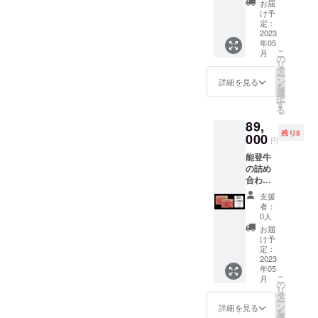
ノミ・
上がり
お届
３ヶ
ササバ
になる
け予
月）
ラ・タ
定：
なら
【５月
2023
テバ
「冷蔵
年05
分（5月
ラ・
便」、
こ
月
25日発
ショー
の
日にち
リ
送予
トリ
タ
を気に
ー
定）】
ブ・イ
ン
せず順
詳細を見る
を
：サー
ンサイ
選
番に
択
ロイン
ドの中
す
ゆっく
る
ステー
のどれ
り楽し
89,
キ２０
か１種
みたい
残り5
０g・モ
000
類）４
なら
円
モ肉の
００g
「冷凍
能登牛
スライ
【5月25
便」で
の詰め
ス（ウ
日発送
の配送
合わ
チモ
予定】
方法を
せ：４
モ）２
届いて
オスス
支援
名様分
００g・
すぐに
メしま
者：
（１２
焼肉用
お召し
0人
す。発
００g ×
バラ肉
上がり
送予定
お届
３ヶ
（カイ
になる
け予
日時を
月）
ノミ・
定：
なら
ご確認
【５月
2023
ササバ
「冷蔵
の上、
年05
分（5月
ラ・タ
便」、
ご希望
こ
月
25日発
テバ
の
日にち
の配送
リ
送予
ラ・
タ
を気に
方法を
ー
定）】
ショー
ン
せず順
詳細を見る
ご選択
を
：サー
トリ