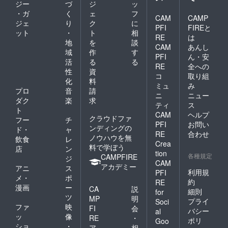
７品
には含
ジー
づ
ジ
ッ
番に
くださ
目】：
まれて
・ガ
く
ェ
フ
ゆっく
い。
該当な
CAM
CAMP
おりま
ジェ
り
ク
に
り楽し
【配達
し
せ
PFI
FIREと
みたい
方
ット
・
ト
相
（※「卵
ん。）
RE
は
なら
法】：
・乳・
地
を
談
※仕入状
CAM
あんし
「冷凍
冷蔵・
小麦・
況によ
域
作
す
便」で
PFI
ん・安
冷凍宅
えび・
り内容
活
る
る
の配送
配便
かに」
RE
全への
の一部
性
資
方法を
【保存
を使用
変更・
コ
取り組
オスス
化
料
方
した製
出荷時
ミュ
み
メしま
法】：
品も取
プロ
音
請
期が遅
ニ
ニュー
す。発
冷蔵便
り扱っ
れる場
ダク
楽
求
送予定
ティ
ス
の場
ており
合があ
ト
日時を
合：中
CAM
ヘルプ
ます
ります
クラウドファ
フー
チ
ご確認
身を確
が、今
ので、
PFI
お問い
ンディングの
の上、
ド・
ャ
認後す
回発送
ご了承
RE
合わせ
ご希望
ノウハウを無
ぐにチ
飲食
レ
する予
くださ
Crea
の配送
ルド室
料で学ぼう
定の製
い。 ※
店
ン
tion
方法を
(0~3℃)
品自体
各種規定
天災な
CAMPFIRE
ジ
ご選択
で保存
CAM
には含
どによ
アカデミー
アニ
ス
くださ
してく
まれて
利用規
PFI
り配送
メ・
ポ
い。
ださ
おりま
が遅延
約
RE
【配達
い。す
漫画
ー
せ
CA
説
する可
細則
for
方
ぐに召
ん。）
ツ
能性が
MP
明
プライ
Soci
法】：
し上が
※仕入状
ある場
ファ
映
FI
会
冷蔵・
バシー
al
らない
況によ
合は発
ッ
像
RE
・
冷凍宅
場合
ポリ
り内容
Goo
送日を
ショ
・
配便
ア
相
は、な