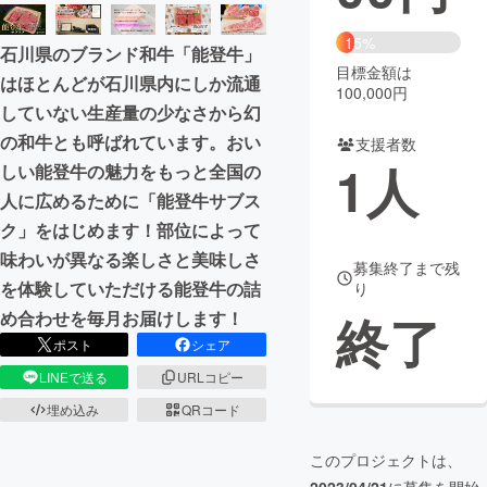
まちづくり・地域活性化
15%
石川県のブランド和牛「能登牛」
目標金額は
はほとんどが石川県内にしか流通
100,000円
CAMPFIRE for Social Good
CAMPFIRE Creation
していない生産量の少なさから幻
CAMPFIREふるさと納税
machi-ya
コミュニティ
の和牛とも呼ばれています。おい
支援者数
1
人
しい能登牛の魅力をもっと全国の
人に広めるために「能登牛サブス
ク」をはじめます！部位によって
味わいが異なる楽しさと美味しさ
募集終了まで残
を体験していただける能登牛の詰
り
終了
め合わせを毎月お届けします！
ポスト
シェア
LINEで送る
URLコピー
埋め込み
QRコード
このプロジェクトは、