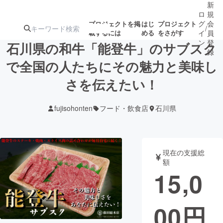
新
ロ
規
グ
会
プロジェクトを掲
はじ
プロジェクト
/
載するには
める
をさがす
イ
員
ン
登
石川県の和牛「能登牛」のサブスク
録
で全国の人たちにその魅力と美味し
さを伝えたい！
人気のプロ
注目のリ
注目の新着プロ
募集終了が近いプ
もうすぐ公開
ジェクト
ターン
ジェクト
ロジェクト
されます
fujisohonten
フード・飲食店
石川県
アート・写真
音楽
現在の支援総
テクノロジー・ガジェット
ゲーム・サ
額
15,0
映像・映画
書籍・雑誌
00
円
ビジネス・起業
チャレンジ