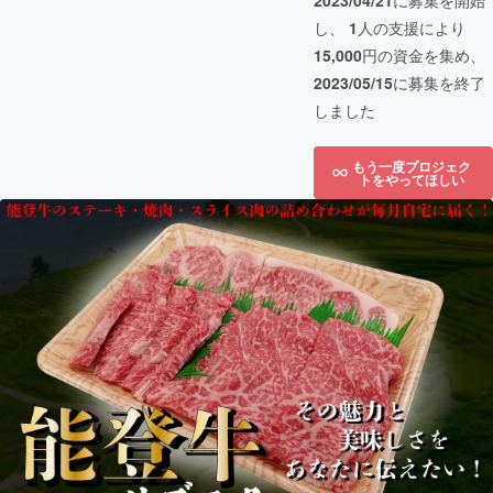
2023/04/21
に募集を開始
し、
1
人の支援により
15,000
円の資金を集め、
2023/05/15
に募集を終了
しました
もう一度プロジェク
トをやってほしい