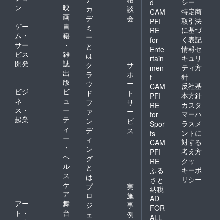
の一部
変更す
シー
d
【保存
ン
映
るべく
変更・
カ
談
る場合
特定商
CAM
方
空気に
出荷時
画
がござ
デ
会
取引法
PFI
法】：
触れな
期が遅
います
ゲー
書
ミ
に基づ
冷蔵便
RE
いよう
れる場
ので予
ム・
籍
ー
の場
にして
く表記
for
合があ
めご了
サー
・
合：中
と
冷凍し
ります
情報セ
承くだ
Ente
身を確
ビス
雑
てくだ
は
ので、
さい。
キュリ
rtain
認後す
さい。
開発
誌
ご了承
※冷蔵で
ク
サ
ティ方
men
ぐにチ
冷凍便
くださ
の宅配
出
ラ
ポ
針
t
ルド室
の場
い。 ※
で不在
版
ウ
ー
(0~3℃)
反社基
合：中
CAM
天災な
等によ
ビジ
ビ
ド
ト
で保存
身を確
どによ
本方針
PFI
り配達
ネ
ュ
してく
認後す
フ
サ
り配送
業者が
カスタ
RE
ださ
ぐに冷
ス・
ー
が遅延
ァ
ー
持ち
マーハ
for
い。す
凍庫に
する可
起業
テ
戻った
ン
ビ
ラスメ
Spor
ぐに召
入れて
能性が
場合は
ィ
デ
ス
し上が
ントに
ts
くださ
ある場
鮮度を
ー
ィ
らない
い。冷
対する
合は発
CAM
維持す
・
場合
ン
凍した
送日を
るため
考え方
PFI
は、な
ヘ
もの
変更す
グ
に「冷
クッ
RE
るべく
は、お
る場合
ル
凍」で
と
キーポ
ふる
空気に
召し上
がござ
保管す
ス
は
リシー
触れな
さと
がりに
います
る場合
ケ
プ
実
いよう
なる前
納税
ので予
がござ
ア
にして
ロ
施
日から
めご了
います
AD
冷凍し
アー
舞
冷蔵庫
ジ
事
承くだ
のでご
FOR
てくだ
へ移し
ト・
台
さい。
了承く
ェ
例
ALL
さい。
てゆっ