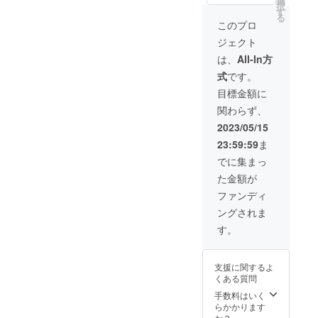
選
番に
くださ
択
ロイン
ブ・イ
す
ゆっく
い。
る
ステー
ンサイ
り楽し
このプロ
【配達
キ４０
ドの中
みたい
方
ジェクト
０g・モ
のどれ
なら
法】：
モ肉の
か１種
「冷凍
は、
All-In方
冷蔵・
スライ
類）２
便」で
冷凍宅
式
です。
ス（ウ
００g
の配送
配便
チモ
【６月
方法を
目標金額に
【保存
モ）４
分（6月
オスス
方
関わらず、
００g・
22日発
メしま
法】：
焼肉用
送予
す。発
2023/05/15
冷蔵便
バラ肉
定）】
送予定
の場
23:59:59
ま
（カイ
：サー
日時を
合：中
ノミ・
ロイン
ご確認
でに集まっ
身を確
ササバ
ステー
の上、
認後す
た金額が
ラ・タ
キ２０
ご希望
ぐにチ
テバ
０g・モ
の配送
ファンディ
ルド室
ラ・
モ肉の
方法を
(0~3℃)
ングされま
ショー
スライ
ご選択
で保存
トリ
ス（ソ
くださ
す。
してく
ブ・イ
トモ
い。
ださ
ンサイ
モ）２
【配達
い。す
ドの中
００g・
方
ぐに召
支援に関するよ
のどれ
焼肉用
法】：
し上が
くある質問
か１種
バラ肉
冷蔵・
らない
類）４
（カイ
手数料はいく
冷凍宅
場合
００g
ノミ・
らかかります
配便
は、な
【６月
ササバ
か？