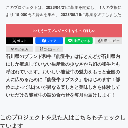
このプロジェクトは、
2023/04/21
に募集を開始し、
1
人の支援に
より
15,000
円の資金を集め、
2023/05/15
に募集を終了しました
もう一度プロジェクトをやってほしい
ポスト
シェア
LINEで送る
URLコピー
埋め込み
QRコード
石川県のブランド和牛「能登牛」はほとんどが石川県内
にしか流通していない生産量の少なさから幻の和牛とも
呼ばれています。おいしい能登牛の魅力をもっと全国の
人に広めるために「能登牛サブスク」をはじめます！部
位によって味わいが異なる楽しさと美味しさを体験して
いただける能登牛の詰め合わせを毎月お届けします！
このプロジェクトを見た人はこちらもチェックし
ています