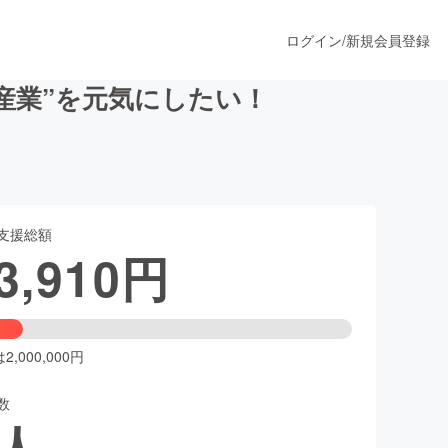
ログイン
/
新規会員登録
産業”を元気にしたい！
うすぐ公開されます
支援総額
プロダクト
3,910
円
ファッション
スポーツ
,000,000円
数
ア
ソーシャルグッド
人