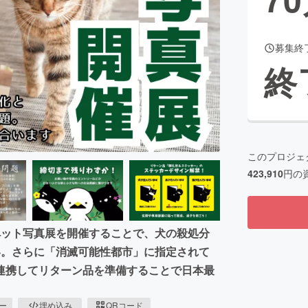
募集終
CAMPFIRE for Social Good
CAMPFIRE Creation
終
CAMPFIREふるさと納税
machi-ya
コミュニティ
このプロジェ
423,910
円の
ペット写真展を開催することで、犬の殺処分
い。さらに「消滅可能性都市」に指定されて
連携してリターン品を準備することで日本最
ピー
埋め込み
QRコード