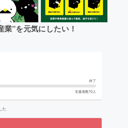
産業”を元気にしたい！
終了
支援者数
70
人
した