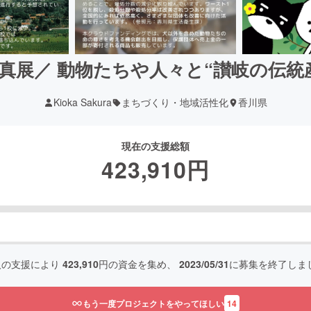
真展／ 動物たちや人々と“讃岐の伝統
Kioka Sakura
まちづくり・地域活性化
香川県
現在の支援総額
423,910
円
人の支援により
423,910
円の資金を集め、
2023/05/31
に募集を終了しま
もう一度プロジェクトをやってほしい
14