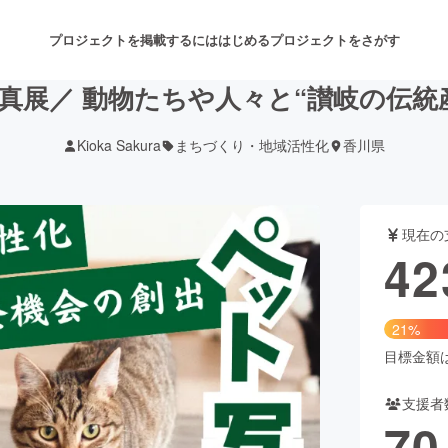
プロジェクトを掲載するには
はじめる
プロジェクトをさがす
真展／ 動物たちや人々と“讃岐の伝統
Kioka Sakura
まちづくり・地域活性化
香川県
注目のリターン
注目の新着プロジェクト
募集終了が近いプロジェクト
も
現在の
音楽
舞台・パフォーマンス
42
ゲーム・サービス開発
フード・飲食店
21%
書籍・雑誌出版
アニメ・漫画
目標金額は2
支援者
チャレンジ
ビューティー・ヘルスケ
70