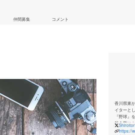
仲間募集
コメント
香川県東か
イターと
『野球』
般企業にも
Shiroito
外資系ベ
https://