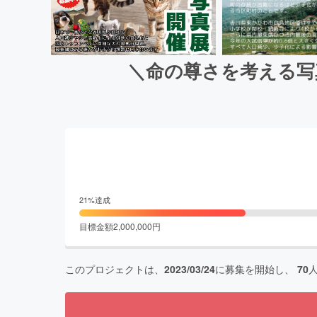
＼命の尊さを考える写
21
%達成
目標金額
2,000,000
円
このプロジェクトは、
2023/03/24
に募集を開始し、
70