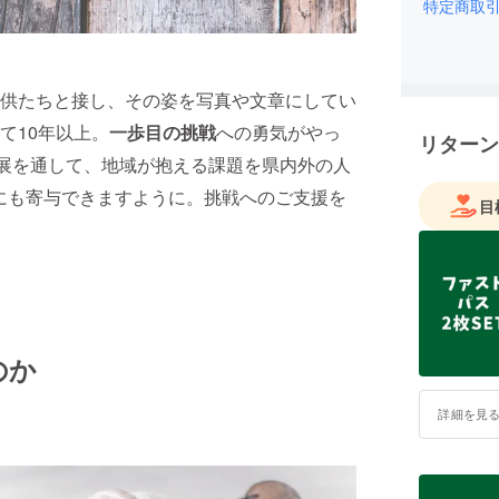
特定商取
供たちと接し、その姿を写真や文章にしてい
て10年以上。
一歩目の挑戦
への勇気がやっ
リターン
真展を通して、地域が抱える課題を県内外の人
にも寄与できますように。挑戦へのご支援を
目
のか
詳細を見