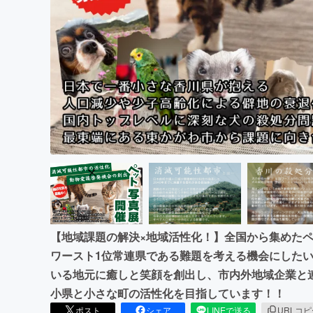
まちづくり・地域活性化
【地域課題の解決×地域活性化！】全国から集めた
ワースト1位常連県である難題を考える機会にした
いる地元に癒しと笑顔を創出し、市内外地域企業と
小県と小さな町の活性化を目指しています！！
ポスト
シェア
LINEで送る
URLコ