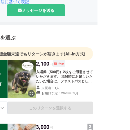
引法に基づく表記
メッセージを送る
を選ぶ
標金額未達でもリターンが届きます
(All-in方式)
2,100
円
残り
49
入場券（500円）2枚をご用意させて
いただきます。 混雑時にお越しいた
だいた場合は、ファストパスとして
ご利用いただけます。 ※感染症予防
支援者：1人
のため混雑時は入場人数を制限する
お届け予定：2023年09月
ことがあります。 ※チケットはイベ
ント当日に現地で購入することも可
能です。 ※当日販売のチケットは
このリターンを選択する
る
ファストパスの効果を持ちません。
3,000
円