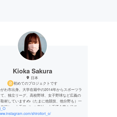
Kioka Sakura
日本
初めてのプロジェクトです
がわ市出身。大学在籍中の2014年からスポーツラ
して、独立リーグ、高校野球、女子野球など広義の
を取材しています✍（たまに他競技、他分野も）一
在籍し、大手アパレル商社、大手IT企業を経て、
ri_O
ンチャー企業で鍛えられました。二足の草鞋を履き
www.instagram.com/shiroitori_o/