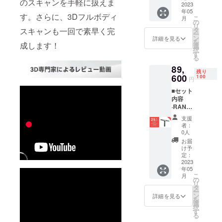
のスキャンを手軽に扱えま
ンドル
ルx1 ■
2023
年05
x1 ·三脚
付属品 ·
す。さらに、3Dフルボディ
こ
月
スタン
スマー
の
リ
ドx1 ·2-
トフォ
スキャンも一回で素早く完
タ
ー
in-1
ンホル
ン
詳細を見る
を
成します！
USB
ダーx1 ·
選
択
ケーブ
クイッ
す
る
ルx1 ·
クリ
89,
マー
リース
残り
カーx1 ·
キット
600
100
円
粘着
x1
■セット
タック
·Type-C
内容
x1 ·吸光
アダプ
·RANG
シート
ターx1
E 3Dス
x1
·USB
支援
キャ
ケーブ
者：
ナーx1
ル
0人
■付属品
（Micro
お届
·スマー
-B to
け予
トフォ
Type-
定：
ンホル
2023
A）x1 ·
年05
ダーx1 ·
検査証
こ
月
クイッ
明書x1 ·
の
リ
クリ
バッテ
タ
ー
リース
リーハ
ン
詳細を見る
を
キット
ンドル
選
択
x1
x1 ·三脚
す
る
·Type-C
スタン