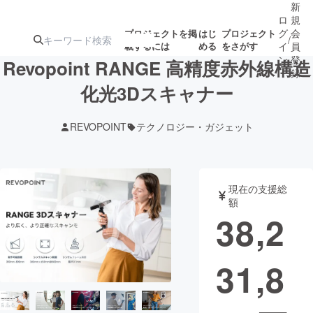
新
ロ
規
グ
会
プロジェクトを掲
はじ
プロジェクト
/
載するには
める
をさがす
イ
員
ン
登
Revopoint RANGE 高精度赤外線構造
録
化光3Dスキャナー
人気のプロ
注目のリ
注目の新着プロ
募集終了が近いプ
もうすぐ公開
REVOPOINT
テクノロジー・ガジェット
ジェクト
ターン
ジェクト
ロジェクト
されます
アート・写真
音楽
現在の支援総
額
38,2
テクノロジー・ガジェット
ゲーム・サ
31,8
映像・映画
書籍・雑誌
ビジネス・起業
チャレンジ