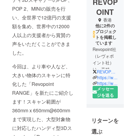
REVOP
POP 2、MINIの販売を行
OINT
い、全世界で12億円の支援
香港
他に2件の
額を集め、世界中の12000
プロジェク
人以上の支援者から賞賛の
トを掲載し
ています
声をいただくことができま
Revopoint社
した。
（レヴォポ
イント社）
今回は、より車や人など、
は、高精度
REVOPOINTJAPAN
大きい物体のスキャンに特
な3Dスキャ
https://www.revopoint3d.com
ンカメラと
https://www.revopoint3d.jp
化した「Revopoint
メッセー
モジュール
RANGE」を新たにご紹介し
ジを送る
の開発・製
ます！スキャン範囲が
造を専門と
するハイテ
360mm x 650mm@600mm
ク企業で
まで実現した、大型対象物
リターンを
す。創業
に対応したハンディ型3Dス
チームは、
選ぶ