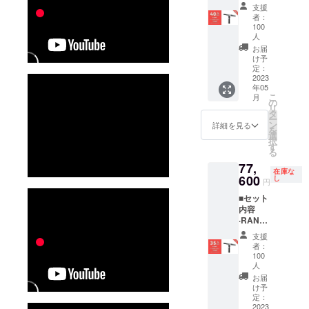
E 3Dス
ケーブ
支援
キャ
ル
者：
ナーx1
（Micro
100
■付属品
人
-B to
·スマー
Type-
お届
トフォ
け予
A）x1 ·
ンホル
定：
検査証
2023
ダーx1 ·
明書x1 ·
年05
クイッ
バッテ
こ
月
クリ
の
リーハ
リ
リース
タ
ンドル
ー
キット
ン
詳細を見る
x1 ·三脚
を
x1
選
スタン
択
·Type-C
す
ドx1 ·2-
る
アダプ
in-1
77,
ターx1
USB
在庫な
600
·USB
し
ケーブ
円
ケーブ
ルx1 ·
■セット
ル
マー
内容
（Micro
カーx1 ·
·RANG
-B to
粘着
E 3Dス
Type-
タック
支援
キャ
A）x1 ·
者：
x1 ·吸光
ナーx1
検査証
100
シート
■付属品
人
明書x1 ·
x1
·スマー
バッテ
お届
トフォ
け予
リーハ
ンホル
定：
ンドル
2023
ダーx1 ·