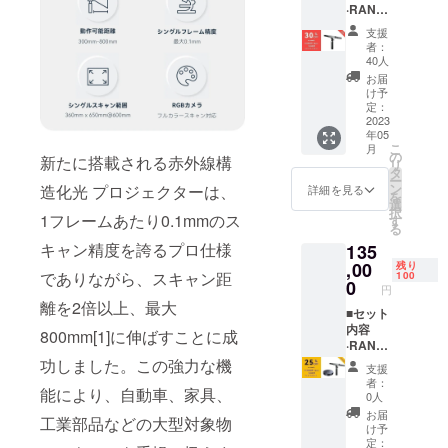
·RANG
カーx1 ·
ターx1
E 3Dス
粘着
·USB
支援
キャ
タック
ケーブ
者：
ナーx1
x1 ·吸光
ル
40人
■付属品
シート
（Micro
お届
·スマー
x1
-B to
け予
トフォ
Type-
定：
ンホル
2023
A）x1 ·
年05
ダーx1 ·
検査証
こ
月
クイッ
明書x1 ·
の
新たに搭載される赤外線構
リ
クリ
バッテ
タ
ー
リース
リーハ
ン
造化光 プロジェクターは、
詳細を見る
を
キット
ンドル
選
択
x1
1フレームあたり0.1mmのス
x1 ·三脚
す
る
·Type-C
スタン
キャン精度を誇るプロ仕様
135
アダプ
ドx1 ·2-
ターx1
,00
in-1
残り
でありながら、スキャン距
100
·USB
USB
0
円
ケーブ
ケーブ
離を2倍以上、最大
ル
■セット
ルx1 ·
（Micro
内容
マー
800mm[1]に伸ばすことに成
-B to
·RANG
カーx1 ·
Type-
E 3Dス
功しました。この強力な機
粘着
支援
A）x1 ·
キャ
タック
者：
能により、自動車、家具、
検査証
ナーx1 ·
x1 ·吸光
0人
明書x1 ·
大型
シート
お届
工業部品などの大型対象物
バッテ
ターン
x1
け予
リーハ
テーブ
定：