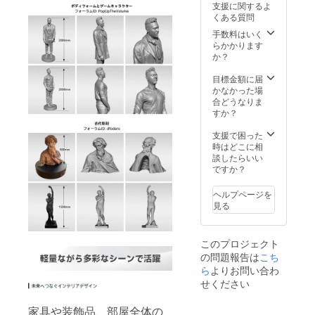
支援に関するよ
カーx1 ·
くある質問
粘着
タック
手数料はいく
x1 ·吸光
らかかります
シート
か？
x1
目標金額に届
かなかった場
合どうなりま
すか？
支援で困った
時はどこに相
談したらいい
ですか？
ヘルプページを
見る
このプロジェクト
の問題報告は
こち
ら
よりお問い合わ
せください
家具や装飾品、部屋全体の