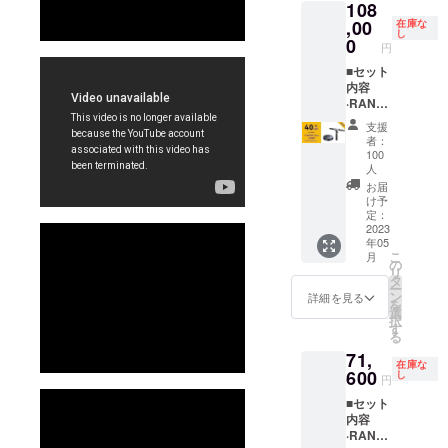
108
アダプ
ドx1 ·2-
ターx1
,00
in-1
在庫な
し
·USB
USB
0
円
ケーブ
ケーブ
ル
■セット
ルx1 ·
（Micro
内容
マー
-B to
·RANG
カーx1 ·
Type-
E 3Dス
粘着
支援
A）x1 ·
キャ
タック
者：
検査証
ナーx1 ·
x1 ·吸光
100
明書x1 ·
大型
シート
人
バッテ
ターン
x1
お届
リーハ
テーブ
け予
ンドル
ルx1 ■
定：
2023
x1 ·三脚
付属品 ·
年05
スタン
スマー
こ
月
ドx1 ·2-
トフォ
の
リ
in-1
ンホル
タ
ー
USB
ダーx1 ·
ン
詳細を見る
を
ケーブ
クイッ
選
択
ルx1 ·
クリ
す
る
マー
リース
71,
カーx1 ·
キット
在庫な
600
粘着
x1
し
円
タック
·Type-C
■セット
x1 ·吸光
アダプ
内容
シート
ターx1
·RANG
x1
·USB