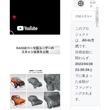
x1 ·三脚
年05
クイッ
スタン
こ
月
クリ
の
ドx1 ·2-
リ
リース
タ
in-1
ー
キット
ン
詳細を見る
USB
を
x1
選
ケーブ
択
·Type-C
す
ルx1 ·
る
アダプ
このプロ
マー
ターx1
カーx1 ·
ジェクト
·USB
粘着
ケーブ
は、
All-In方
タック
ル
x1 ·吸光
式
です。
（Micro
シート
-B to
目標金額に
x1
Type-
関わらず、
A）x1 ·
検査証
2023/04/28
明書x1 ·
23:59:59
ま
バッテ
リーハ
でに集まっ
ンドル
た金額が
x1 ·三脚
スタン
ファンディ
ドx1 ·2-
ングされま
in-1
USB
す。
ケーブ
ルx1 ·
マー