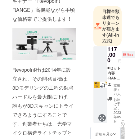
香港理工大
キャナー「Revopoint
学
RANGE」高機能ながら手頃
目標金額
（PolyU）、
未達でも
な価格帯でご提供します！
マサチュー
リターン
セッツ工科
が届きま
大学
す
(All-in
方式)
（MIT）、西
安交通大学
117
,00
（XJTU）な
残り23
0
円
ど、国際的
に著名な研
■セット
Revopoint社は2014年に設
内容
究機関の博
立され、その開発目標は、
·RANG
士号を持つ
E 3Dス
支援
3Dモデリングの工程の勉強
キャ
専門家より
者：
ナーx1 ·
77人
構成された
ハードルを最大限に下げ、
大型
お届
精鋭グルー
ターン
け予
誰もが3Dスキャンにトライ
テーブ
定：
プです。強
ルx1 ■
2023
できるようにすることで
力なソフト
年05
付属品 ·
こ
月
ウェアやア
スマー
す。創業者たちは、光学マ
の
リ
トフォ
タ
ルゴリズム
ー
イクロ構造ライトチップと
ンホル
ン
詳細を見る
を
により、弊
ダーx1 ·
選