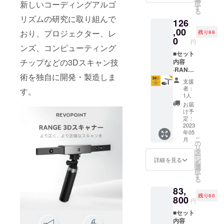
新しいコーディングアルゴ
択
クイッ
社で開発し
す
る
クリ
リズムの研究に取り組んで
てきたハー
126
リース
ドウェアデ
キット
,00
おり、プロジェクター、レ
残り99
x1
0
バイスと3D
円
·Type-C
ンズ、コンピューティング
イメージン
アダプ
■セット
チップなどの3Dスキャン技
グ技術を統
ターx1
内容
·USB
·RANG
合し、皆様
術を独自に開発・製造しま
ケーブ
E 3Dス
支援
に最高の製
ル
キャ
者：
す。
（Micro
ナーx1 ·
品をお届け
1人
-B to
大型
お届
いたしま
Type-
ターン
け予
す。
A）x1 ·
テーブ
定：
検査証
ルx1 ■
2023
年05
明書x1 ·
付属品 ·
こ
月
バッテ
スマー
の
リ
リーハ
トフォ
タ
ー
ンドル
ンホル
ン
詳細を見る
を
x1 ·三脚
ダーx1 ·
選
択
スタン
クイッ
す
る
ドx1 ·2-
クリ
83,
in-1
リース
残り60
USB
キット
800
円
ケーブ
x1
■セット
ルx1 ·
·Type-C
内容
マー
アダプ