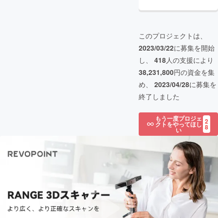
このプロジェクトは、
2023/03/22
に募集を開始
し、
418
人の支援により
38,231,800
円の資金を集
め、
2023/04/28
に募集を
終了しました
もう一度プロジェ
2
クトをやってほし
8
い