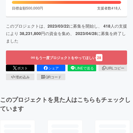
目標金額
500,000
円
支援者数
418
人
このプロジェクトは、
2023/03/22
に募集を開始し、
418
人の支援
により
38,231,800
円の資金を集め、
2023/04/28
に募集を終了し
ました
もう一度プロジェクトをやってほしい
28
ポスト
シェア
LINEで送る
URLコピー
埋め込み
QRコード
このプロジェクトを見た人はこちらもチェックし
ています