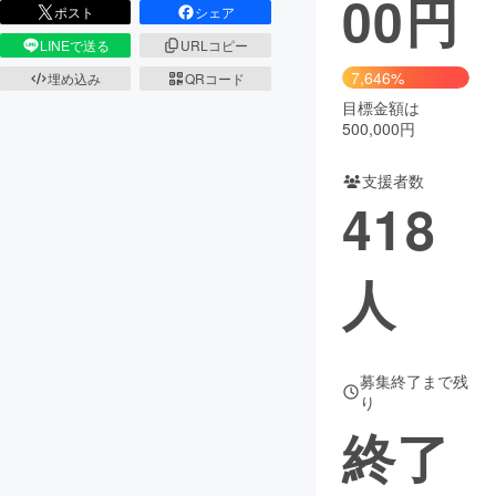
00
円
ポスト
シェア
まちづくり・地域活性化
LINEで送る
URLコピー
7,646%
埋め込み
QRコード
目標金額は
CAMPFIRE for Social Good
CAMPFIRE Creation
500,000円
CAMPFIREふるさと納税
machi-ya
コミュニティ
支援者数
418
人
募集終了まで残
り
終了