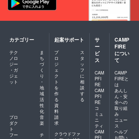
カテゴリー
起案サポート
サ
CAMP
ー
FIRE
テク
ま
プ
ス
ビ
につい
ノロ
ち
ロ
タ
ス
て
ジー
づ
ジ
ッ
・ガ
く
ェ
フ
CAM
CAMP
ジェ
り
ク
に
PFI
FIREと
ット
・
ト
相
RE
は
地
を
談
CAM
あんし
域
作
す
PFI
ん・安
活
る
る
RE
全への
性
資
コ
取り組
化
料
ミュ
み
プロ
音
請
ニ
ニュー
ダク
楽
求
ティ
ス
ト
CAM
ヘルプ
クラウドファ
フー
チ
PFI
お問い