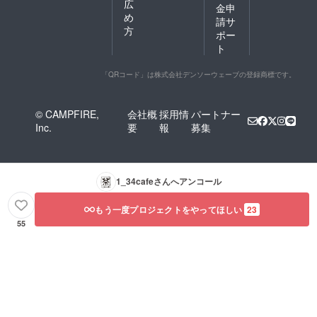
広
金申
め
請サ
方
ポー
ト
「QRコード」は株式会社デンソーウェーブの登録商標です。
© CAMPFIRE,
会社概
採用情
パートナー
Inc.
要
報
募集
1_34cafe
さんへアンコール
もう一度プロジェクトをやってほしい
23
55