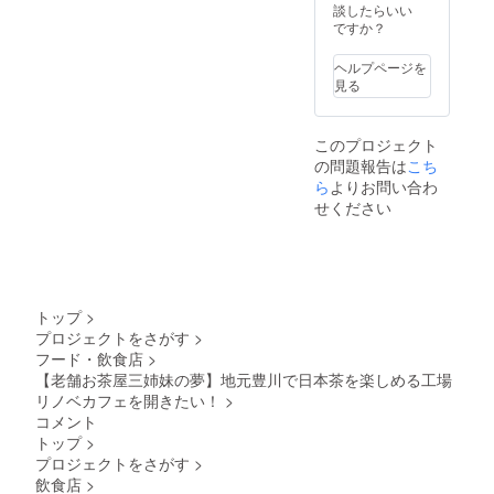
キーグ
談したらいい
間に限
リーン/
ですか？
りはご
スモー
ざいま
キーピ
せん。
ヘルプページを
ンクの
※支援
見る
どちら
時、必
かを選
ず備考
べま
欄にご
このプロジェクト
す。
希望の
の問題報告は
こち
お名前
ら
よりお問い合わ
をご記
せください
入くだ
さい。
トップ
>
プロジェクトをさがす
>
フード・飲食店
>
【老舗お茶屋三姉妹の夢】地元豊川で日本茶を楽しめる工場
リノベカフェを開きたい！
>
コメント
トップ
>
プロジェクトをさがす
>
飲食店
>