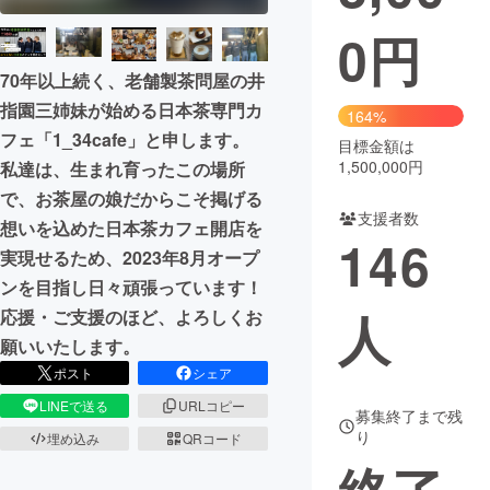
0
円
まちづくり・地域活性化
70年以上続く、老舗製茶問屋の井
指園三姉妹が始める日本茶専門カ
CAMPFIRE for Social Good
CAMPFIRE Creation
164%
フェ「1_34cafe」と申します。
CAMPFIREふるさと納税
machi-ya
コミュニティ
目標金額は
1,500,000円
私達は、生まれ育ったこの場所
で、お茶屋の娘だからこそ掲げる
支援者数
想いを込めた日本茶カフェ開店を
146
実現せるため、2023年8月オープ
ンを目指し日々頑張っています！
人
応援・ご支援のほど、よろしくお
願いいたします。
ポスト
シェア
LINEで送る
URLコピー
募集終了まで残
り
埋め込み
QRコード