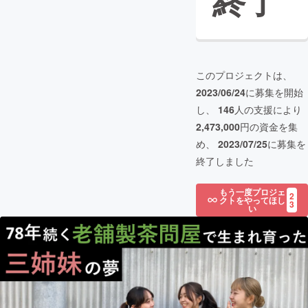
終了
このプロジェクトは、
2023/06/24
に募集を開始
し、
146
人の支援により
2,473,000
円の資金を集
め、
2023/07/25
に募集を
終了しました
もう一度プロジェ
2
クトをやってほし
3
い