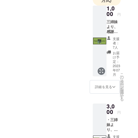
ないメ
1,0
ニューで皆
00
円
様に素敵な
三姉妹
お茶らいふ
より、
をお届けし
感謝の
きもち
ます。
支援
を込め
者：
た御礼
7人
メール
お届
け予
定：
2023
年07
こ
月
の
リ
タ
ー
ン
詳細を見る
を
選
択
す
る
3,0
00
円
・三姉
妹よ
り、感
謝の気
支援