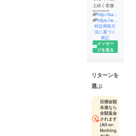
上続く老舗
製茶問屋
http://isashien.jp/
「井指製茶
https://www.instagram.com/1_34cafe/
株式会社」
特定商取引
法に基づく
で生まれ
表記
育った三姉
メッセー
妹が開く日
ジを送る
本茶カ
フェ。
製茶工場内
リターンを
をリノベー
選ぶ
ションした
今までにな
い二つとな
目標金額
い空間と、
未達なら
井指製茶の
全額返金
されます
本格的な日
(All-or-
本茶を使用
Nothing
した二つと
方式)