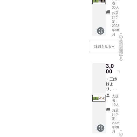
持ちを
者：
込めた
33人
御礼
お届
メール
け予
・カ
定：
フェド
2023
年08
リンク
こ
月
チケッ
の
リ
ト1枚
タ
ー
(チ
ン
詳細を見る
を
ケット
選
択
有効期
す
る
限：
3,0
2023年
8月～
00
円
2024年
・三姉
1月） ※
妹よ
ドリン
り、感
クチ
謝の気
ケット
支援
持ちを
は1枚で
者：
込めた
単品ド
10人
御礼
リンク
お届
メール
メ
け予
・自家
ニュー
定：
焙煎麦
2023
の中か
年08
茶【粒
ら１つ
こ
月
タイ
引き換
の
リ