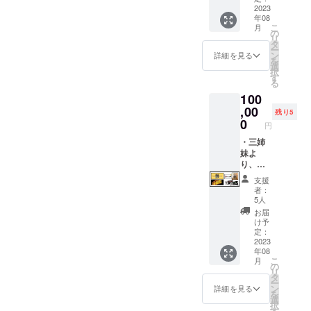
定デザ
2023
ら１つ
モー
年08
イン
引き換
キーピ
こ
月
フィル
えでき
の
ンクカ
リ
ターイ
るチ
タ
ラー1本
ー
ンボト
ケット
ン
(内容
詳細を見る
を
ル1本
になり
選
量：
択
(内容
ます。
す
400ml)
る
量：
ラテ・
※こちら
100
400ml)
無糖ど
のリ
※ス
,00
ちらも
ターン
残り5
モー
ご利用
0
は追加
円
キーグ
可能で
分のた
リーン/
・三姉
す。 ・
め、カ
スモー
妹よ
限定デ
ラー選
キーピ
り、感
ザイン
択はで
ンクの
謝の気
フィル
きませ
支援
どちら
持ちを
ターイ
んので
者：
かを選
込めた
ンボト
ご了承
5人
べま
御礼
ル1本
くださ
お届
す。 ・
メール
(内容
い。
け予
カフェ
・限定
量：
定：
スイー
デザイ
2023
400ml)
年08
ツ・ド
ンフィ
※ス
こ
月
リンク
ルター
モー
の
リ
チケッ
インボ
キーグ
タ
ー
ト各5枚
トル1本
リーン/
ン
詳細を見る
を
(チ
(内容
スモー
選
択
ケット
量：
キーピ
す