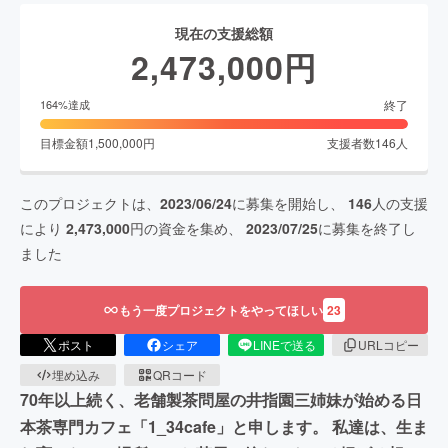
現在の支援総額
2,473,000
円
終了
164
%達成
目標金額
1,500,000
円
支援者数
146
人
このプロジェクトは、
2023/06/24
に募集を開始し、
146
人の支援
により
2,473,000
円の資金を集め、
2023/07/25
に募集を終了し
ました
もう一度プロジェクトをやってほしい
23
ポスト
シェア
LINEで送る
URLコピー
埋め込み
QRコード
70年以上続く、老舗製茶問屋の井指園三姉妹が始める日
本茶専門カフェ「1_34cafe」と申します。 私達は、生ま