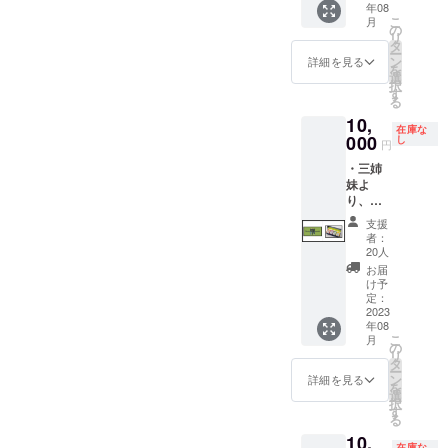
年08
粒麦茶
る井指
す。 ・
ニュー
入り/一
こ
月
三角
園お茶
選べる
の中か
三四茶
の
リ
ティー
の返礼
井指園
ら１つ
リーフ
タ
ー
バッグ
品 ※
お茶の
引き換
(100
ン
詳細を見る
を
（15g×
画像2枚
返礼品
えでき
ｇ)4種
選
択
60p）深
目に記
※画像
るチ
など)
す
る
煎り/浅
載の２
2枚目に
ケット
※返礼品
10,
炒り
つより
記載の
になり
セット
在庫な
セット
000
おひと
２つよ
ます。
は内容
し
円
つ選べ
りおひ
季節の
が変わ
・三姉
ます。
とつ選
メイン
る可能
妹よ
べま
スイー
性があ
り、感
す。 ・
ツに関
りま
謝の気
カフェ
しては
す。 ・
支援
持ちを
壁面に
スイー
限定デ
者：
込めた
お名前
ツチ
ザイン
20人
御礼
掲載
ケット2
フィル
お届
メール
※掲載期
枚で１
ターイ
け予
・一三
定：
間に限
つ引き
ンボト
四茶4種
2023
りはご
換え可
ル1本
年08
類
ざいま
能で
(内容
こ
月
ティー
の
せん。
す。 ・
量：
リ
バック
タ
※支援
選べる
400ml)
ー
各７個
ン
時、必
井指園
※ス
詳細を見る
を
入り
選
ず備考
お茶の
モー
択
す
欄にご
返礼品
キーグ
る
希望の
※画像
リーン/
10,
お名前
2枚目に
スモー
在庫な