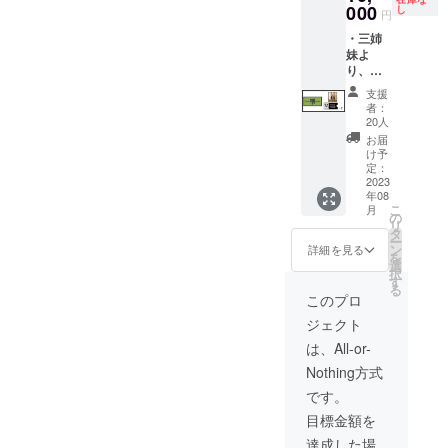
000
し
をご記
記載の
キーピ
円
入くだ
２つよ
ンクの
・三姉
さい。
りおひ
どちら
妹よ
とつ選
かを選
り、感
べま
べま
謝の気
す。 ・
す。 ・
支援
持ちを
カフェ
カフェ
者：
込めた
20人
壁面に
スイー
御礼
お名前
ツ・ド
お届
メール
け予
掲載
リンク
・カ
定：
※掲載期
チケッ
フェド
2023
間に限
ト各50
年08
リンク
りはご
枚 (チ
こ
月
チケッ
の
ざいま
ケット
リ
ト2枚
タ
せん。
有効期
ー
(チ
ン
詳細を見る
※支援
限：
を
ケット
選
時、必
2023年
択
有効期
す
ず備考
8月～
る
限：
このプロ
欄にご
2024年
2023年
希望の
1月）
ジェクト
8月～
お名前
※ス
2024年
は、All-or-
をご記
イー
1月） ※
入くだ
ツ・ド
Nothing方式
ドリン
さい。
リンク
クチ
です。
チケッ
ケット
トはど
目標金額を
は1枚で
ちらも1
単品ド
達成した場
枚で単