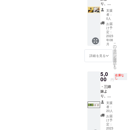
しては
ツ・ド
ンクの
り、感
スイー
リンク
二本
謝の気
支援
ツチ
チケッ
セット
持ちを
者：
ケット2
トはど
です。
込めた
0人
枚で１
ちらも1
・カ
御礼動
お届
つ引き
枚で単
フェス
画 ・井
け予
換え可
品メ
イー
指園の
定：
能で
ニュー
ツ・ド
オリジ
2023
年08
す。 ・
の中か
リンク
ナル日
こ
月
カフェ
ら１つ
チケッ
本茶返
の
リ
壁面に
引き換
ト各15
礼品
タ
ー
お名前
えでき
枚 (チ
セット
ン
詳細を見る
を
掲載
るチ
ケット
(自家
選
択
※掲載期
ケット
有効期
焙煎丸
す
る
間に限
になり
限：
粒麦茶
5,0
りはご
ます。
2023年
三角
在庫な
ざいま
季節の
8月～
ティー
00
し
円
せん。
メイン
2024年
バッグ
・三姉
※支援
スイー
1月）
（15g×
妹よ
時、必
ツに関
※ス
60p）深
り、感
ず備考
しては
イー
煎り・
謝の気
欄にご
スイー
ツ・ド
浅炒り
支援
持ちを
希望の
ツチ
リンク
セット /
者：
込めた
お名前
ケット2
チケッ
一三四
20人
御礼
をご記
枚で１
トはど
茶4種類
お届
メール
入くだ
つ引き
ちらも1
ティー
け予
・自家
さい。
換え可
枚で単
バック
定：
焙煎丸
2023
・選べ
能で
品メ
各７個