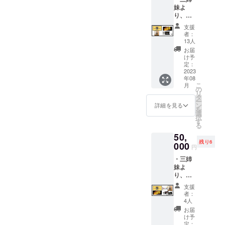
妹よ
ドリン
り、感
クチ
謝の気
ケット
支援
持ちを
は1枚で
者：
込めた
単品ド
13人
御礼動
リンク
お届
画 ・カ
メ
け予
フェド
ニュー
定：
リンク
2023
の中か
年08
チケッ
ら１つ
こ
月
ト10枚
引き換
の
リ
(チ
えでき
タ
ー
ケット
るチ
ン
詳細を見る
を
有効期
ケット
選
択
限：
になり
す
る
2023年
ます。
50,
8月～
ラテ・
残り6
2024年
000
無糖ど
円
1月） ※
ちらも
・三姉
ドリン
ご利用
妹よ
クチ
可能で
り、感
ケット
す。 ・
謝の気
は1枚で
限定デ
支援
持ちを
単品ド
ザイン
者：
込めた
リンク
フィル
4人
感謝の
メ
ターイ
お届
御礼動
ニュー
ンボト
け予
画 ・限
の中か
定：
ルス