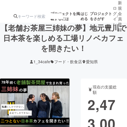
新
ロ
規
グ
会
プロジェクトを掲
はじ
プロジェクト
/
載するには
める
をさがす
イ
員
ン
登
【老舗お茶屋三姉妹の夢】地元豊川で
録
日本茶を楽しめる工場リノベカフェ
を開きたい！
人気のプロ
注目のリ
注目の新着プロ
募集終了が近いプ
もうすぐ公開
ジェクト
ターン
ジェクト
ロジェクト
されます
1_34cafe
フード・飲食店
愛知県
アート・写真
音楽
現在の支援総
テクノロジー・ガジェット
ゲーム・サ
額
2,47
映像・映画
書籍・雑誌
3,00
ビジネス・起業
チャレンジ