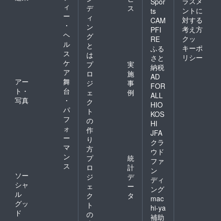
ラスメ
Spor
ィ
デ
ス
ントに
ts
ー
ィ
対する
CAM
・
ン
考え方
PFI
ヘ
グ
クッ
RE
ル
と
キーポ
ふる
ス
は
リシー
さと
ケ
プ
実
納税
ア
ロ
施
AD
アー
舞
ジ
事
FOR
ト・
台
ェ
例
ALL
写真
・
ク
HIO
パ
ト
KOS
フ
の
HI
ォ
作
JFA
ー
り
クラ
マ
方
ウド
ン
プ
統
ファ
ス
ロ
計
ン
ソー
ジ
デ
ディ
シャ
ェ
ー
ング
ル
ク
タ
mac
グッ
ト
hi-ya
ド
の
補助