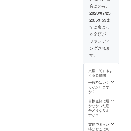
リンク
品メ
合にのみ、
メ
ニュー
ニュー
2023/07/25
の中か
の中か
ら１つ
23:59:59
ま
ら１つ
引き換
引き換
でに集まっ
えでき
えでき
るチ
た金額が
るチ
ケット
ケット
ファンディ
になり
になり
ます。
ングされま
ます。
季節の
ラテ・
す。
メイン
無糖ど
スイー
ちらも
ツに関
ご利用
しては
支援に関するよ
可能で
スイー
くある質問
す。 ・
ツチ
限定デ
手数料はいく
ケット2
ザイン
らかかります
枚で１
フィル
か？
つ引き
ターイ
換え可
ンボト
目標金額に届
能で
ル1本
かなかった場
す。 ・
(内容
合どうなりま
カフェ
量：
すか？
壁面に
400ml)
お名前
※ス
支援で困った
掲載
モー
時はどこに相
※掲載期