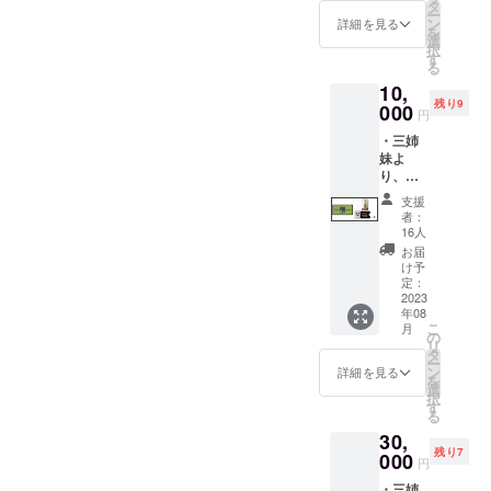
プ】深
えでき
タ
ー
煎り/浅
るチ
ン
詳細を見る
を
炒り
ケット
選
択
セット
になり
す
る
保存方
ます。
10,
法、消
ラテ・
残り9
費期限
000
無糖ど
円
もしく
ちらも
・三姉
は賞味
ご利用
妹よ
期限
可能で
り、感
す。
謝の気
支援
持ちを
者：
込めた
16人
御礼
お届
メール
け予
・カ
定：
フェド
2023
年08
リンク
こ
月
チケッ
の
リ
ト2枚
タ
ー
(チ
ン
詳細を見る
を
ケット
選
択
有効期
す
る
限：
30,
2023年
残り7
8月～
000
円
2024年
・三姉
1月） ※