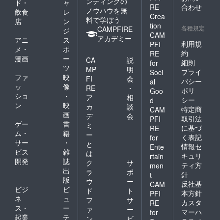
ンディングの
ド・
ャ
RE
合わせ
ノウハウを無
飲食
レ
Crea
料で学ぼう
店
ン
tion
各種規定
CAMPFIRE
ジ
CAM
アカデミー
アニ
ス
利用規
PFI
メ・
ポ
約
RE
漫画
ー
CA
説
細則
for
ツ
MP
明
プライ
Soci
ファ
映
FI
会
バシー
al
ッ
像
RE
・
ポリ
Goo
ショ
・
ア
相
シー
d
ン
映
カ
談
特定商
CAM
画
デ
会
取引法
PFI
ゲー
書
ミ
に基づ
RE
ム・
籍
ー
く表記
for
サー
・
と
情報セ
Ente
ビス
雑
は
キュリ
rtain
開発
誌
ク
サ
ティ方
men
出
ラ
ポ
針
t
版
ウ
ー
反社基
CAM
ビジ
ビ
ド
ト
本方針
PFI
ネ
ュ
フ
サ
カスタ
RE
ス・
ー
ァ
ー
マーハ
for
起業
テ
ン
ビ