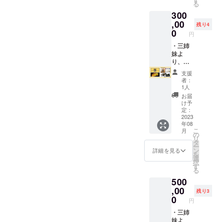
る
有効期
400ml)
ンクの
300
限：
※ス
どちら
2023年
モー
,00
かを選
残り4
8月～
キーグ
べま
0
円
2024年
リーン/
す。 ・
1月）
スモー
・三姉
カフェ
※ス
キーピ
妹よ
壁面に
イー
ンクの
り、感
お名前
ツ・ド
どちら
謝の気
掲載
支援
リンク
かを選
持ちを
※掲載期
者：
チケッ
べま
込めた
間に限
1人
トはど
す。 ・
御礼
りはご
お届
ちらも1
カフェ
メール
ざいま
け予
枚で単
スイー
・限定
せん。
定：
品メ
ツ・ド
デザイ
2023
※支援
年08
ニュー
リンク
ンフィ
時、必
こ
月
の中か
チケッ
ルター
ず備考
の
リ
ら１つ
ト各１0
インボ
欄にご
タ
ー
引き換
枚 (チ
トル２
希望の
ン
詳細を見る
を
えでき
ケット
本(内容
お名前
選
択
るチ
有効期
量：
をご記
す
る
ケット
限：
400ml)
入くだ
500
になり
2023年
※ス
さい。
ます。
8月～
モー
,00
残り3
季節の
2024年
キーグ
0
円
メイン
1月）
リーン/
スイー
※ス
スモー
・三姉
ツに関
イー
キーピ
妹よ