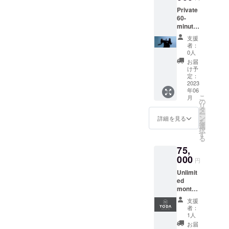
Private
60-
minute
s
支援
lesson
者：
+
0人
Original
お届
YODA
け予
Studio
定：
T-shirt
2023
年06
Pick
こ
月
the
の
リ
conveni
タ
ー
ent
ン
詳細を見る
を
date
選
択
and
す
る
time
75,
and get
a one
000
円
hour
Unlimit
face-to-
ed
face
monthl
private
y pass
lesson
支援
+
with
者：
Original
one of
1人
YODA
our
お届