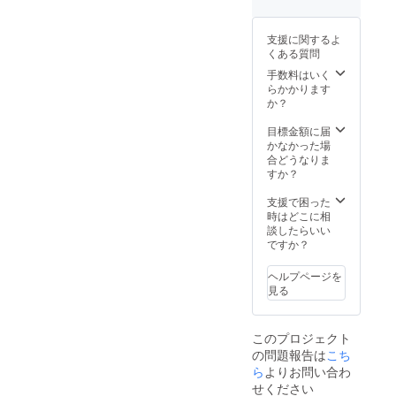
シャツ
良い日
どの
時を選
レッス
んで、
支援に関するよ
ンも1ヶ
講師と
くある質問
月間通
一緒に1
うこと
時間の
手数料はいく
ができ
対面プ
らかかります
ます！
ライ
か？
※初回来
ベート
店の有
レッス
目標金額に届
効期
ンを受
かなかった場
限：
けるこ
合どうなりま
2023年
とがで
すか？
8月15日
きま
※Tシャ
す。 ヨ
支援で困った
ツは綿
ガとダ
時はどこに相
100％
ンスの
談したらいい
どちら
ですか？
かをお
選びく
ヘルプページを
ださ
見る
い。 ※
有効期
限：
このプロジェクト
2024年
の問題報告は
こち
4月15日
ら
よりお問い合わ
※Tシャ
ツは綿
せください