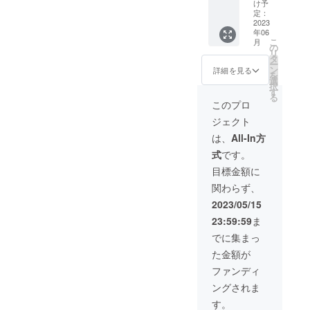
Studio
teacher
け予
T-shirt
s.
定：
Visit
2023
Choose
年06
any
betwee
こ
月
lesson
n yoga
の
リ
for a
and
タ
ー
full
dance.
ン
詳細を見る
を
month!
※Valid
選
択
※Start
until:
す
る
before:
April
このプロ
15
15,
ジェクト
August
2024
2023
※Our T-
は、
All-In方
※Our T-
shirt
式
です。
shirt
are
are
made
目標金額に
made
of
関わらず、
of
100%
100%
cotton.
2023/05/15
cotton.
60分個
23:59:59
ま
月額無
人レッ
制限プ
スン ＋
でに集まっ
ラン
YODA
た金額が
＋
Studio
YODA
オリジ
ファンディ
Studio
ナルT
ングされま
オリジ
シャツ
ナルT
都合の
す。