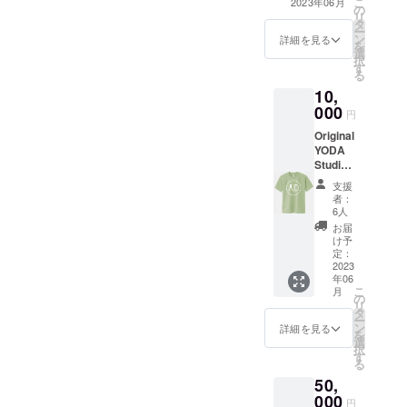
こ
2023年06月
の
classes ※ Valid
リ
タ
until: 15 July
ー
ン
2023 ※The
詳細を見る
を
選
coupon will be
択
す
sent by email.
る
10％割引 使用: –
10,
4回券プラン – 8
000
回券プラン – 無
円
制限プラン – 個
Original
別授業 ※有効期
YODA
限： 2023年7月
Studio
15日 ※クーポン
T-shirt
はメールにて送
支援
※Our T-
信されます。
者：
shirt
6人
are
お届
made
け予
of
定：
100%
2023
年06
cotton.
こ
月
YODA
の
リ
Studio
タ
ー
オリジ
ン
詳細を見る
を
ナルT
選
択
シャツ
す
る
※Tシャ
50,
ツは綿
100％
000
円