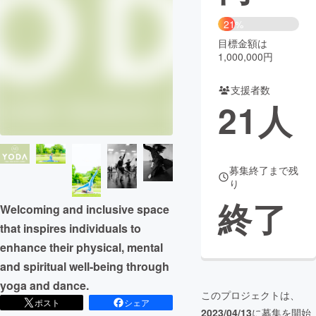
21%
まちづくり・地域活性化
目標金額は
1,000,000円
CAMPFIRE for Social Good
CAMPFIRE Creation
支援者数
CAMPFIREふるさと納税
machi-ya
コミュニティ
21
人
募集終了まで残
り
終了
Welcoming and inclusive space
that inspires individuals to
enhance their physical, mental
and spiritual well-being through
yoga and dance.
このプロジェクトは、
ポスト
シェア
2023/04/13
に募集を開始