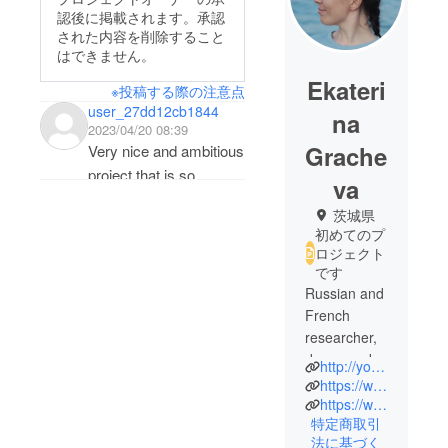
認後に掲載されます。承認
された内容を削除すること
はできません。
Ekateri
※投稿する際の注意点
user_27dd12cb1844
na
2023/04/20 08:39
Grache
Very nice and ambitious
project that is so
va
needed for community
茨城県
in Tsukuba!
初めてのプ
ロジェクト
です
Russian and
French
researcher,
dance and
http://yodastudio.jp/
yoga
https://www.instagram.com/yodatsukuba/
enthusiast,
https://www.facebook.com/yodatsukuba
特定商取引
and mom of
法に基づく
two ❤️