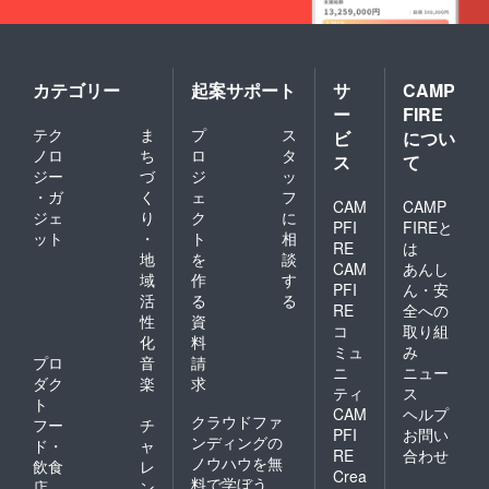
カテゴリー
起案サポート
サ
CAMP
ー
FIRE
テク
ま
プ
ス
ビ
につい
ノロ
ち
ロ
タ
ス
て
ジー
づ
ジ
ッ
・ガ
く
ェ
フ
CAM
CAMP
ジェ
り
ク
に
PFI
FIREと
ット
・
ト
相
RE
は
地
を
談
CAM
あんし
域
作
す
PFI
ん・安
活
る
る
RE
全への
性
資
コ
取り組
化
料
ミュ
み
プロ
音
請
ニ
ニュー
ダク
楽
求
ティ
ス
ト
CAM
ヘルプ
クラウドファ
フー
チ
PFI
お問い
ンディングの
ド・
ャ
RE
合わせ
ノウハウを無
飲食
レ
Crea
料で学ぼう
店
ン