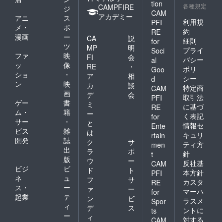
tion
各種規定
CAMPFIRE
ジ
CAM
アカデミー
アニ
ス
利用規
PFI
メ・
ポ
約
RE
漫画
ー
CA
説
細則
for
ツ
MP
明
プライ
Soci
ファ
映
FI
会
バシー
al
ッ
像
RE
・
ポリ
Goo
ショ
・
ア
相
シー
d
ン
映
カ
談
特定商
CAM
画
デ
会
取引法
PFI
ゲー
書
ミ
に基づ
RE
ム・
籍
ー
く表記
for
サー
・
と
情報セ
Ente
ビス
雑
は
キュリ
rtain
開発
誌
ク
サ
ティ方
men
出
ラ
ポ
針
t
版
ウ
ー
反社基
CAM
ビジ
ビ
ド
ト
本方針
PFI
ネ
ュ
フ
サ
カスタ
RE
ス・
ー
ァ
ー
マーハ
for
起業
テ
ン
ビ
ラスメ
Spor
ィ
デ
ス
ントに
ts
ー
ィ
対する
CAM