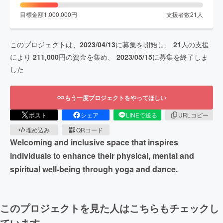
目標金額
1,000,000
円
支援者数
21
人
このプロジェクトは、
2023/04/13
に募集を開始し、
21
人の支援
により
211,000
円の資金を集め、
2023/05/15
に募集を終了しま
した
もう一度プロジェクトをやってほしい
ポスト
シェア
LINEで送る
URLコピー
埋め込み
QRコード
Welcoming and inclusive space that inspires
individuals to enhance their physical, mental and
spiritual well-being through yoga and dance.
このプロジェクトを見た人はこちらもチェックし
ています