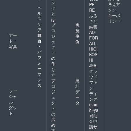
・
ン
考え方
PFI
ヘ
グ
クッ
RE
ル
と
キーポ
ふる
ス
は
リシー
さと
ケ
プ
実
納税
ア
ロ
施
AD
アー
舞
ジ
事
FOR
ト・
台
ェ
例
ALL
写真
・
ク
HIO
パ
ト
KOS
フ
の
HI
ォ
作
JFA
ー
り
クラ
マ
方
ウド
ン
プ
統
ファ
ス
ロ
計
ン
ソー
ジ
デ
ディ
シャ
ェ
ー
ング
ル
ク
タ
mac
グッ
ト
hi-ya
ド
の
補助
広
金申
め
請サ
方