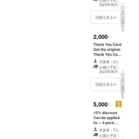
お届け予定：
classes ※ Valid
こ
2023年06月
の
until: 15 July
リ
タ
2023 ※The
ー
ン
coupon will be
詳細を見る
を
選
sent by email.
択
す
無料レッスン
る
（１回） 使用: –
2,000
ヨガ – ダンス –
円
キッズレッスン
Thank You Card
※有効期限：
Get the original
2023年7月15日
Thank You Card
※クーポンはメー
from YODA
ルにて送信され
支援者：2人
signed by the
ます。
お届け予定：
team. We
こ
2023年06月
の
deliver all over
リ
タ
the world! ※We
ー
ン
will send the
詳細を見る
を
選
card by mail
択
す
YODAチームに
る
署名されたオリ
5,000
ジナルのサン
円
キューカードを
10% discount
日本国内だけで
Can be applied
はなく世界中に
to: – 4-pack
お届けします！
plan – 8-pack
※カードを郵便で
支援者：7人
plan – Unlimited
お送りします
お届け予定：
plan – Individual