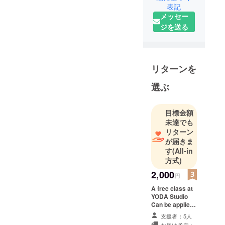
表記
Living in
メッセー
Japan for
ジを送る
over 7 years.
リターンを
選ぶ
目標金額
未達でも
リターン
が届きま
す
(All-in
方式)
2,000
円
A free class at
YODA Studio
Can be applied
to: – Yoga –
支援者：5人
Dance – Kids