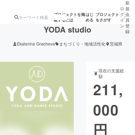
新
ロ
規
グ
会
プロジェクトを掲
はじ
プロジェクト
/
載するには
める
をさがす
イ
員
ン
登
YODA studio
録
Ekaterina Gracheva
まちづくり・地域活性化
茨城県
人気のプロ
注目のリ
注目の新着プロ
募集終了が近いプ
もうすぐ公開
ジェクト
ターン
ジェクト
ロジェクト
されます
現在の支援総
額
アート・写真
音楽
211,
テクノロジー・ガジェット
ゲーム・サ
000
映像・映画
書籍・雑誌
円
ビジネス・起業
チャレンジ