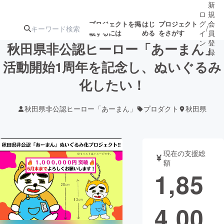
新
ロ
規
グ
会
プロジェクトを掲
はじ
プロジェクト
/
載するには
める
をさがす
イ
員
ン
登
秋田県非公認ヒーロー「あーまん」
録
活動開始1周年を記念し、ぬいぐるみ
化したい！
人気のプロ
注目のリ
注目の新着プロ
募集終了が近いプ
もうすぐ公開
ジェクト
ターン
ジェクト
ロジェクト
されます
秋田県非公認ヒーロー「あーまん」
プロダクト
秋田県
アート・写真
音楽
現在の支援総
テクノロジー・ガジェット
ゲーム・サ
額
1,85
映像・映画
書籍・雑誌
4,00
ビジネス・起業
チャレンジ