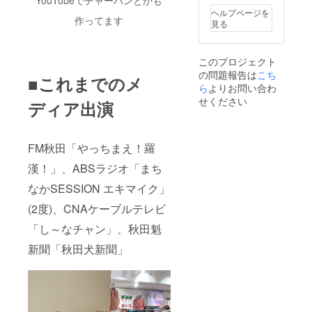
してい
ヘルプページを
ただき
作ってます
見る
ます。
このプロジェクト
の問題報告は
こち
■これまでのメ
ら
よりお問い合わ
せください
ディア出演
FM秋田「やっちまえ！羅
漢！」、ABSラジオ「まち
なかSESSION エキマイク」
(2度)、CNAケーブルテレビ
「し～なチャン」、秋田魁
新聞「秋田犬新聞」