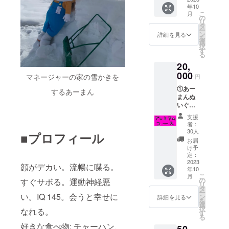
年10
の動画
こ
月
④チェ
の
リ
キ3枚
タ
ー
(サイン
ン
詳細を見る
を
付き) ⑤
選
択
クラ
す
る
ファン
20,
限定ア
クリル
000
マネージャーの家の雪かきを
円
スタン
①あー
ド 上記
するあーまん
まんぬ
5点をお
いぐる
返しし
みキー
ます。
支援
ホル
者：
ダー ②
30人
■プロフィール
あーま
お届
んぬい
け予
ぐるみ
定：
③お礼
2023
顔がデカい。流暢に喋る。
年10
の動画
こ
月
④チェ
の
すぐサボる。運動神経悪
リ
キ3枚
タ
ー
(サイン
い。IQ 145。会うと幸せに
ン
詳細を見る
を
付き) ⑤
選
択
なれる。
クラ
す
る
ファン
好きな食べ物: チャーハン、
限定ア