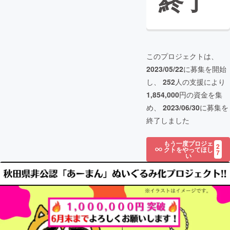
終了
このプロジェクトは、
2023/05/22
に募集を開始
し、
252
人の支援により
1,854,000
円の資金を集
め、
2023/06/30
に募集を
終了しました
もう一度プロジェ
2
クトをやってほし
7
い