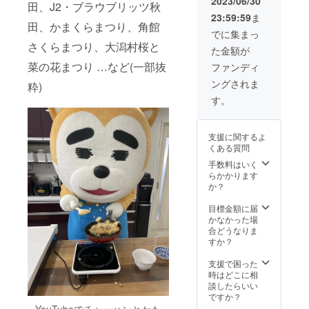
2023/06/30
田、J2・ブラウブリッツ秋
ル ⑦サ
23:59:59
ま
ンクス
田、かまくらまつり、角館
レター
でに集まっ
⑧あー
さくらまつり、大潟村桜と
た金額が
まん画
伯の油
菜の花まつり …など(一部抜
ファンディ
絵(直筆
ングされま
粋)
1点も
の) ⑨4
す。
時間(う
ち1時間
休憩)お
支援に関するよ
仕事し
くある質問
ます 上
記9点を
手数料はいく
お返し
らかかります
しま
か？
す。
※⑨のお
目標金額に届
仕事内
かなかった場
容につ
合どうなりま
きまし
すか？
てはマ
ネー
支援で困った
ジャー
時はどこに相
と連絡
談したらいい
のやり
ですか？
とりを
YouTubeでチャーハンとかも