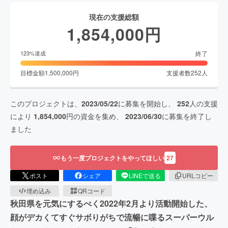
現在の支援総額
1,854,000
円
終了
123
%達成
目標金額
1,500,000
円
支援者数
252
人
このプロジェクトは、
2023/05/22
に募集を開始し、
252
人の支援
により
1,854,000
円の資金を集め、
2023/06/30
に募集を終了し
ました
もう一度プロジェクトをやってほしい
27
ポスト
シェア
LINEで送る
URLコピー
埋め込み
QRコード
秋田県を元気にするべく2022年2月より活動開始した、
顔がデカくてすぐサボりがちで流暢に喋るスーパーウル