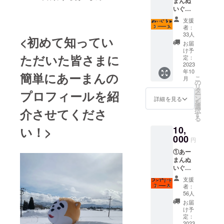
まんぬ
いぐる
み ②お
支援
礼の動
者：
画 ③
33人
<初めて知ってい
チェキ
お届
(サイン
け予
ただいた皆さまに
付き) 上
定：
記3点を
2023
年10
お返し
簡単にあーまんの
こ
月
しま
の
リ
す。
タ
プロフィールを紹
ー
ン
詳細を見る
を
選
介させてくださ
択
す
る
い！>
10,
000
円
①あー
まんぬ
いぐる
みキー
支援
ホル
者：
ダー ②
56人
あーま
お届
んぬい
け予
ぐるみ
定：
③お礼
2023