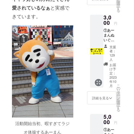
を
選
択
愛されているなぁ
と実感で
す
る
きています。
3,0
00
円
①あー
まんぬ
いぐる
みキー
支援
ホル
者：
ダー ②
129
お礼の
人
動画 ③
お届
チェキ
け予
(サイン
定：
2023
付き) 上
年10
記3点を
こ
月
お返し
の
リ
しま
タ
ー
す。
ン
詳細を見る
を
選
択
す
る
5,0
00
円
活動開始当初、暇すぎてラジ
①あー
オ体操するあーまん