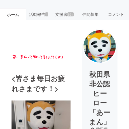
活動報告
支援者
仲間募集
コメント
ホーム
4
99+
秋田県
<皆さま毎日お疲
非公認
れさまです！>
ヒー
ロー
「あー
まん」