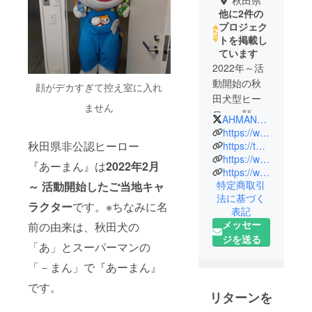
秋田県
他に2件の
プロジェク
トを掲載し
ています
2022年～活
動開始の秋
顔がデカすぎて控え室に入れ
田犬型ヒー
ません
ロー。顔が
AHMAN_theHERO
とにかくデ
https://www.ahman-thehero.com/
カいです。
秋田県非公認ヒーロー
https://twitter.com/AHMAN_theHERO
https://www.instagram.com/ahman_thehero/?hl=ja
『あーまん』は
2022年2月
https://www.youtube.com/channel/UCTofnud6HpXknEyxKy1G8Iw
特定商取引
～ 活動開始したご当地キャ
法に基づく
ラクター
です。※ちなみに名
表記
メッセー
前の由来は、秋田犬の
ジを送る
「あ」とスーパーマンの
「－まん」で『あーまん』
です。
リターンを