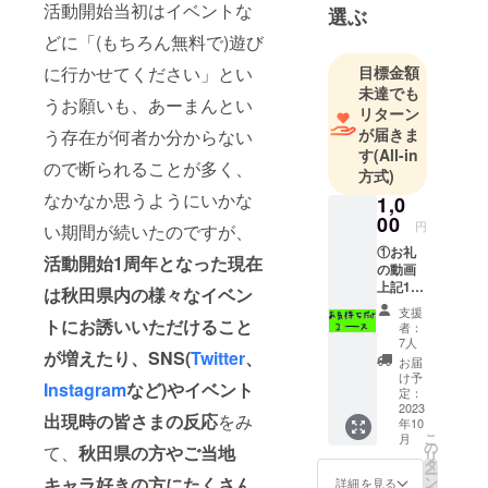
活動開始当初はイベントな
選ぶ
どに「(もちろん無料で)遊び
に行かせてください」とい
目標金額
未達でも
うお願いも、あーまんとい
リターン
が届きま
う存在が何者か分からない
す
(All-in
ので断られることが多く、
方式)
なかなか思うようにいかな
1,0
00
円
い期間が続いたのですが、
①お礼
活動開始1周年となった現在
の動画
上記1点
は秋田県内の様々なイベン
をお返
支援
ししま
トにお誘いいただけること
者：
す。
7人
が増えたり、
SNS(
Twitter
、
お届
け予
Instagram
など)やイベント
定：
2023
出現時の皆さまの反応
をみ
年10
こ
月
の
て、
秋田県の方やご当地
リ
タ
ー
キャラ好きの方にたくさん
ン
詳細を見る