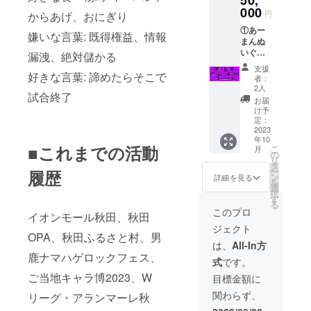
50,
クリル
000
円
からあげ、おにぎり
スタン
①あー
ド ⑥ク
嫌いな言葉: 既得権益、情報
まんぬ
ラファ
いぐる
ン限定
漏洩、絶対儲かる
みキー
フェイ
支援
ホル
好きな言葉: 諦めたらそこで
スタオ
者：
ダー3個
ル ⑦サ
2人
試合終了
②あー
ンクス
お届
まんぬ
レター
け予
いぐる
⑧あー
定：
み3個
2023
まん画
年10
③お礼
伯の油
■これまでの活動
こ
月
の動画
絵(直筆
の
リ
④チェ
1点も
タ
ー
履歴
キ3枚
の) 上記
ン
詳細を見る
を
(サイン
8点をお
選
択
付き) ⑤
返しし
す
る
クラ
ます。
このプロ
イオンモール秋田、秋田
ファン
ジェクト
限定ア
OPA、秋田ふるさと村、男
クリル
は、
All-In方
スタン
鹿ナマハゲロックフェス、
式
です。
ド ⑥ク
ラファ
ご当地キャラ博2023、W
目標金額に
ン限定
関わらず、
リーグ・アランマーレ秋
フェイ
スタオ