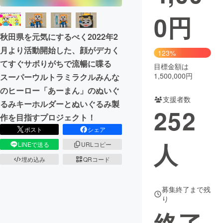
0
円
まちづくり・地域活性化
秋田県を元気にするべく2022年2
月より活動開始した、顔がデカく
CAMPFIRE for Social Good
CAMPFIRE Creation
123%
てすぐサボりがちで流暢に喋る
CAMPFIREふるさと納税
machi-ya
コミュニティ
目標金額は
1,500,000円
スーパーウルトラミラクルみんな
のヒーロー「あーまん」のぬいぐ
支援者数
るみキーホルダーとぬいぐるみ製
252
作を目指すプロジェクト！
ポスト
シェア
人
LINEで送る
URLコピー
埋め込み
QRコード
募集終了まで残
り