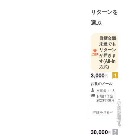
リターンを
選ぶ
目標金額
未達でも
リターン
が届きま
す
(All-in
方式)
3,000
円
お礼のメール
支援者：1人
お届け予定：
こ
2023年08月
の
リ
タ
ー
ン
詳細を見る
を
選
択
す
る
30,000
円