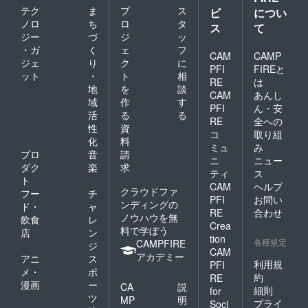
テク
ま
プ
ス
ビ
につい
ノロ
ち
ロ
タ
ス
て
ジー
づ
ジ
ッ
・ガ
く
ェ
フ
CAM
CAMP
ジェ
り
ク
に
PFI
FIREと
ット
・
ト
相
RE
は
地
を
談
CAM
あんし
域
作
す
PFI
ん・安
活
る
る
RE
全への
性
資
コ
取り組
化
料
ミュ
み
プロ
音
請
ニ
ニュー
ダク
楽
求
ティ
ス
ト
CAM
ヘルプ
クラウドファ
フー
チ
PFI
お問い
ンディングの
ド・
ャ
RE
合わせ
ノウハウを無
飲食
レ
Crea
料で学ぼう
店
ン
tion
各種規定
CAMPFIRE
ジ
CAM
アカデミー
アニ
ス
利用規
PFI
メ・
ポ
約
RE
漫画
ー
CA
説
細則
for
ツ
MP
明
プライ
Soci