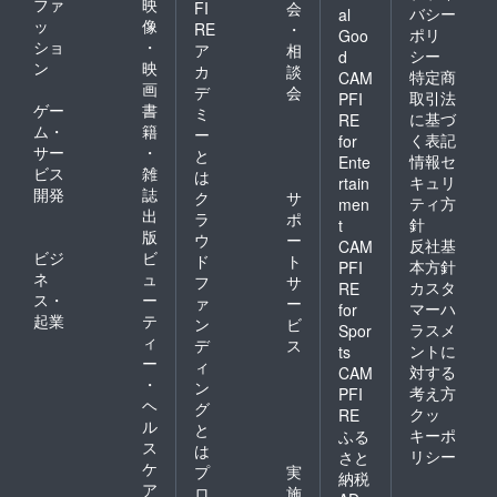
ファ
映
FI
会
バシー
al
ッ
像
RE
・
ポリ
Goo
ショ
・
ア
相
シー
d
ン
映
カ
談
特定商
CAM
画
デ
会
取引法
PFI
ゲー
書
ミ
に基づ
RE
ム・
籍
ー
く表記
for
サー
・
と
情報セ
Ente
ビス
雑
は
キュリ
rtain
開発
誌
ク
サ
ティ方
men
出
ラ
ポ
針
t
版
ウ
ー
反社基
CAM
ビジ
ビ
ド
ト
本方針
PFI
ネ
ュ
フ
サ
カスタ
RE
ス・
ー
ァ
ー
マーハ
for
起業
テ
ン
ビ
ラスメ
Spor
ィ
デ
ス
ントに
ts
ー
ィ
対する
CAM
・
ン
考え方
PFI
ヘ
グ
クッ
RE
ル
と
キーポ
ふる
ス
は
リシー
さと
ケ
プ
実
納税
ア
ロ
施