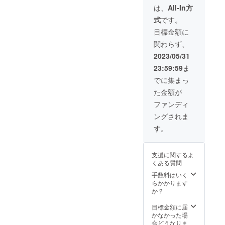
成績の報告は
は、
All-In方
メールにて、プ
式
です。
ロ転向後3年間半
年毎に行いま
目標金額に
す。
関わらず、
2023/05/31
23:59:59
ま
でに集まっ
た金額が
ファンディ
ングされま
す。
支援に関するよ
くある質問
手数料はいく
らかかります
か？
目標金額に届
かなかった場
合どうなりま