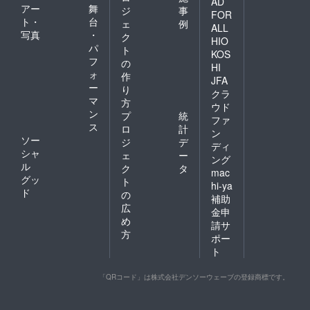
AD
アー
舞
ジ
事
FOR
ト・
台
ェ
例
ALL
写真
・
ク
HIO
パ
ト
KOS
フ
の
HI
ォ
作
JFA
ー
り
クラ
マ
方
ウド
ン
プ
統
ファ
ス
ロ
計
ン
ソー
ジ
デ
ディ
シャ
ェ
ー
ング
ル
ク
タ
mac
グッ
ト
hi-ya
ド
の
補助
広
金申
め
請サ
方
ポー
ト
「QRコード」は株式会社デンソーウェーブの登録商標です。