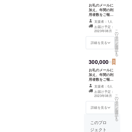
お礼のメールに
加え、年間の利
用者数をご報告
します。 年間の
支援者：1人
利用者数は1年経
お届け予定：
過後の2024年8
こ
2023年08月
の
月にメールにて
リ
タ
お送りします。
ー
ン
詳細を見る
を
選
択
す
る
300,000
円
お礼のメールに
加え、年間の利
用者数をご報告
します。 年間の
支援者：0人
利用者数は1年経
お届け予定：
過後の2024年8
こ
2023年08月
の
月にメールにて
リ
タ
お送りします。
ー
ン
また、当練習場
詳細を見る
を
選
からプロを目指
択
す
すジュニアがで
る
てきた場合は、
このプロ
成績等を随時報
ジェクト
告いたします。