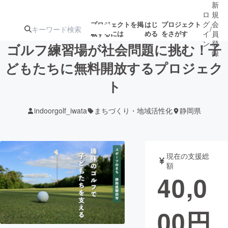
新
ロ
規
グ
会
プロジェクトを掲
はじ
プロジェクト
/
載するには
める
をさがす
イ
員
ン
登
ゴルフ練習場が社会問題に挑む！子
録
どもたちに無料開放するプロジェク
ト
人気のプロ
注目のリ
注目の新着プロ
募集終了が近いプ
もうすぐ公開
ジェクト
ターン
ジェクト
ロジェクト
されます
indoorgolf_iwata
まちづくり・地域活性化
静岡県
アート・写真
音楽
現在の支援総
テクノロジー・ガジェット
ゲーム・サ
額
40,0
映像・映画
書籍・雑誌
00
円
ビジネス・起業
チャレンジ