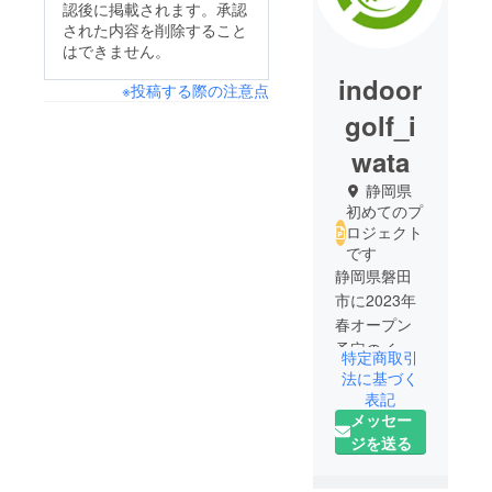
認後に掲載されます。承認
された内容を削除すること
はできません。
indoor
※投稿する際の注意点
golf_i
wata
静岡県
初めてのプ
ロジェクト
です
静岡県磐田
市に2023年
春オープン
予定のイン
特定商取引
ドアゴルフ
法に基づく
磐田です。
表記
メッセー
ジを送る