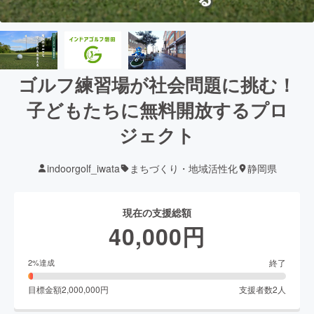
ゴルフ練習場が社会問題に挑む！
子どもたちに無料開放するプロ
ジェクト
indoorgolf_iwata
まちづくり・地域活性化
静岡県
現在の支援総額
40,000
円
終了
2
%達成
目標金額
2,000,000
円
支援者数
2
人