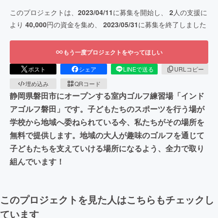
このプロジェクトは、
2023/04/11
に募集を開始し、
2
人の支援に
より
40,000
円の資金を集め、
2023/05/31
に募集を終了しました
もう一度プロジェクトをやってほしい
ポスト
シェア
LINEで送る
URLコピー
埋め込み
QRコード
静岡県磐田市にオープンする室内ゴルフ練習場「インド
アゴルフ磐田」です。子どもたちのスポーツを行う場が
学校から地域へ委ねられている今、私たちがその場所を
無料で提供します。地域の大人が趣味のゴルフを通じて
子どもたちを支えていける場所になるよう、全力で取り
組んでいます！
このプロジェクトを見た人はこちらもチェックし
ています