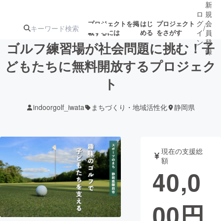
新
ロ
規
グ
会
プロジェクトを掲
はじ
プロジェクト
/
載するには
める
をさがす
イ
員
ン
登
ゴルフ練習場が社会問題に挑む！子
録
どもたちに無料開放するプロジェク
ト
人気のプロ
注目のリ
注目の新着プロ
募集終了が近いプ
もうすぐ公開
ジェクト
ターン
ジェクト
ロジェクト
されます
indoorgolf_iwata
まちづくり・地域活性化
静岡県
アート・写真
音楽
現在の支援総
テクノロジー・ガジェット
ゲーム・サ
額
40,0
映像・映画
書籍・雑誌
00
円
ビジネス・起業
チャレンジ