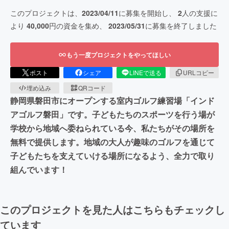
このプロジェクトは、
2023/04/11
に募集を開始し、
2
人の支援に
より
40,000
円の資金を集め、
2023/05/31
に募集を終了しました
もう一度プロジェクトをやってほしい
ポスト
シェア
LINEで送る
URLコピー
埋め込み
QRコード
静岡県磐田市にオープンする室内ゴルフ練習場「インド
アゴルフ磐田」です。子どもたちのスポーツを行う場が
学校から地域へ委ねられている今、私たちがその場所を
無料で提供します。地域の大人が趣味のゴルフを通じて
子どもたちを支えていける場所になるよう、全力で取り
組んでいます！
このプロジェクトを見た人はこちらもチェックし
ています