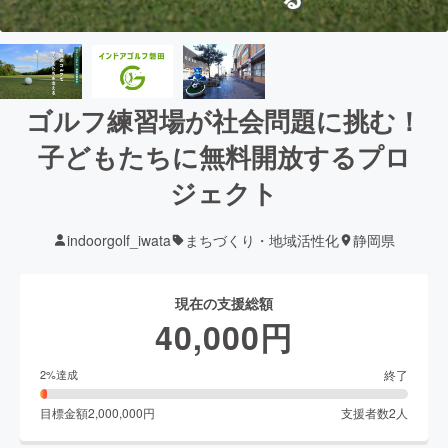
ゴルフ練習場が社会問題に挑む！
子どもたちに無料開放するプロ
ジェクト
indoorgolf_iwata
まちづくり・地域活性化
静岡県
現在の支援総額
40,000
円
終了
2
%達成
目標金額
2,000,000
円
支援者数
2
人