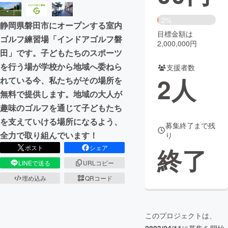
まちづくり・地域活性化
2%
静岡県磐田市にオープンする室内
目標金額は
ゴルフ練習場「インドアゴルフ磐
2,000,000円
CAMPFIRE for Social Good
CAMPFIRE Creation
田」です。子どもたちのスポーツ
CAMPFIREふるさと納税
machi-ya
コミュニティ
を行う場が学校から地域へ委ねら
支援者数
2
人
れている今、私たちがその場所を
無料で提供します。地域の大人が
趣味のゴルフを通じて子どもたち
を支えていける場所になるよう、
募集終了まで残
全力で取り組んでいます！
り
終了
ポスト
シェア
LINEで送る
URLコピー
埋め込み
QRコード
このプロジェクトは、