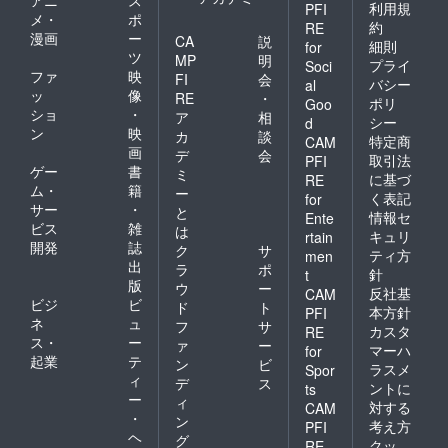
利用規
PFI
メ・
ポ
約
RE
漫画
ー
CA
説
細則
for
ツ
MP
明
プライ
Soci
ファ
映
FI
会
バシー
al
ッ
像
RE
・
ポリ
Goo
ショ
・
ア
相
シー
d
ン
映
カ
談
特定商
CAM
画
デ
会
取引法
PFI
ゲー
書
ミ
に基づ
RE
ム・
籍
ー
く表記
for
サー
・
と
情報セ
Ente
ビス
雑
は
キュリ
rtain
開発
誌
ク
サ
ティ方
men
出
ラ
ポ
針
t
版
ウ
ー
反社基
CAM
ビジ
ビ
ド
ト
本方針
PFI
ネ
ュ
フ
サ
カスタ
RE
ス・
ー
ァ
ー
マーハ
for
起業
テ
ン
ビ
ラスメ
Spor
ィ
デ
ス
ントに
ts
ー
ィ
対する
CAM
・
ン
考え方
PFI
ヘ
グ
クッ
RE