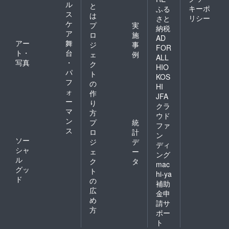
ル
と
キーポ
ふる
ス
は
リシー
さと
ケ
プ
実
納税
ア
ロ
施
AD
アー
舞
ジ
事
FOR
ト・
台
ェ
例
ALL
写真
・
ク
HIO
パ
ト
KOS
フ
の
HI
ォ
作
JFA
ー
り
クラ
マ
方
ウド
ン
プ
統
ファ
ス
ロ
計
ン
ソー
ジ
デ
ディ
シャ
ェ
ー
ング
ル
ク
タ
mac
グッ
ト
hi-ya
ド
の
補助
広
金申
め
請サ
方
ポー
ト