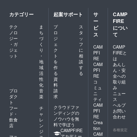
カテゴリー
起案サポート
サ
CAMP
ー
FIRE
テク
ま
プ
ス
ビ
につい
ノロ
ち
ロ
タ
ス
て
ジー
づ
ジ
ッ
・ガ
く
ェ
フ
CAM
CAMP
ジェ
り
ク
に
PFI
FIREと
ット
・
ト
相
RE
は
地
を
談
CAM
あんし
域
作
す
PFI
ん・安
活
る
る
RE
全への
性
資
コ
取り組
化
料
ミュ
み
プロ
音
請
ニ
ニュー
ダク
楽
求
ティ
ス
ト
CAM
ヘルプ
クラウドファ
フー
チ
PFI
お問い
ンディングの
ド・
ャ
RE
合わせ
ノウハウを無
飲食
レ
Crea
料で学ぼう
店
ン
tion
各種規定
CAMPFIRE
ジ
CAM
アカデミー
アニ
ス