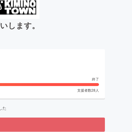
願いします。
終了
支援者数
28
人
した