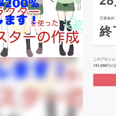
募集終
CAMPFIRE for Social Good
CAMPFIRE Creation
終
CAMPFIREふるさと納税
machi-ya
コミュニティ
このプロジェ
131,000
円の