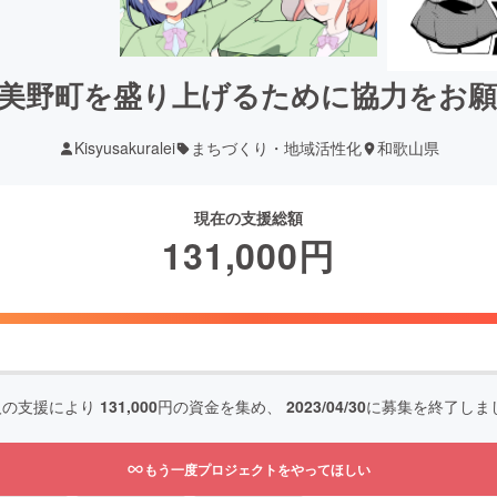
美野町を盛り上げるために協力をお
Kisyusakuralei
まちづくり・地域活性化
和歌山県
現在の支援総額
131,000
円
人の支援により
131,000
円の資金を集め、
2023/04/30
に募集を終了しま
もう一度プロジェクトをやってほしい