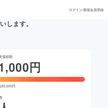
ログイン
/
新規会員登録
願いします。
うすぐ公開されます
支援総額
プロダクト
1,000
円
ファッション
スポーツ
0,000円
数
ア
ソーシャルグッド
人