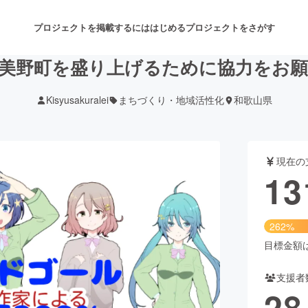
プロジェクトを掲載するには
はじめる
プロジェクトをさがす
美野町を盛り上げるために協力をお
Kisyusakuralei
まちづくり・地域活性化
和歌山県
注目のリターン
注目の新着プロジェクト
募集終了が近いプロジェクト
も
現在の
音楽
舞台・パフォーマンス
13
ゲーム・サービス開発
フード・飲食店
262%
書籍・雑誌出版
アニメ・漫画
目標金額は5
支援者
チャレンジ
ビューティー・ヘルスケ
28