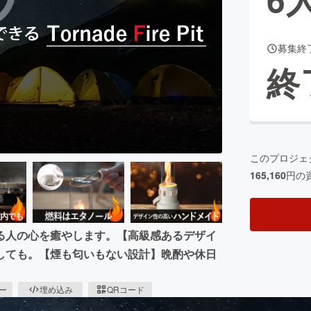
募集終
CAMPFIRE for Social Good
CAMPFIRE Creation
終
CAMPFIREふるさと納税
machi-ya
コミュニティ
このプロジェ
165,160
円の
る人の心を癒やします。【高級感あるデザイ
しても。【煙も匂いもない設計】晩酌や休日
ピー
埋め込み
QRコード