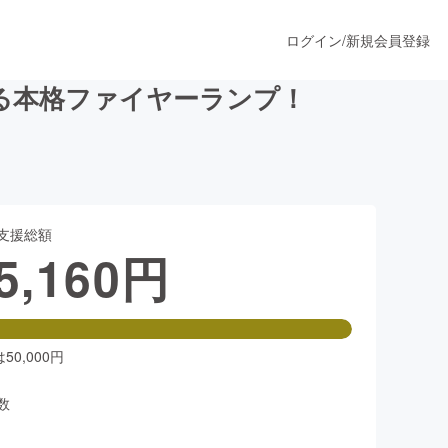
ログイン
/
新規会員登録
る本格ファイヤーランプ！
うすぐ公開されます
支援総額
プロダクト
5,160
円
ファッション
スポーツ
0,000円
数
ア
ソーシャルグッド
人