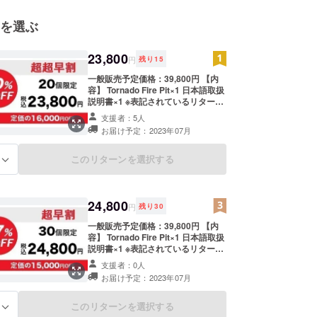
を選ぶ
23,800
円
残り
15
一般販売予定価格：39,800円 【内
容】 Tornado Fire Pit×1 日本語取扱
説明書×1 ※表記されているリターン
金額は税・送料込みの価格です。 ※
支援者：5人
デザイン・仕様は変更になる可能性
お届け予定：2023年07月
もございます。ご了承ください。 ※
皆様のご支援により量産効率が向上
した場合、正規販売価格が販売予定
このリターンを選択する
る
価格より下がる可能性もございま
す。 ※ご注文状況、使用部材の供給
状況、製造工程上の都合等により出
荷時期が遅れる場合があります。
24,800
円
残り
30
一般販売予定価格：39,800円 【内
容】 Tornado Fire Pit×1 日本語取扱
説明書×1 ※表記されているリターン
金額は税・送料込みの価格です。 ※
支援者：0人
デザイン・仕様は変更になる可能性
お届け予定：2023年07月
もございます。ご了承ください。 ※
皆様のご支援により量産効率が向上
した場合、正規販売価格が販売予定
このリターンを選択する
る
価格より下がる可能性もございま