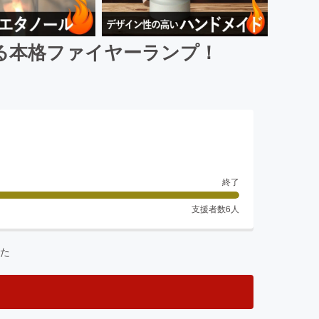
る本格ファイヤーランプ！
終了
支援者数
6
人
た