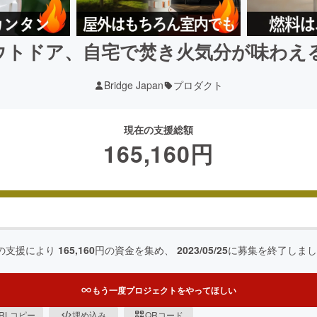
ウトドア、自宅で焚き火気分が味わえ
Bridge Japan
プロダクト
現在の支援総額
165,160
円
の支援により
165,160
円の資金を集め、
2023/05/25
に募集を終了しまし
もう一度プロジェクトをやってほしい
RLコピー
埋め込み
QRコード