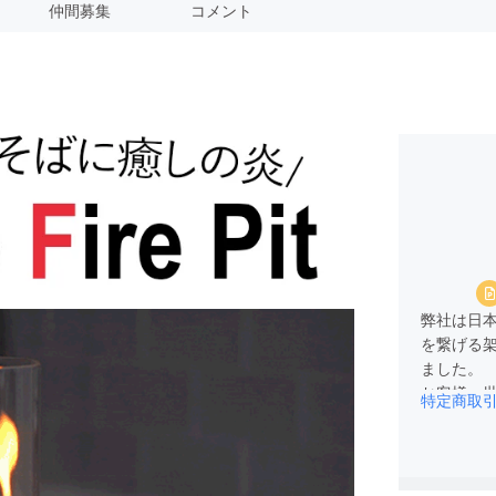
仲間募集
コメント
弊社は日
を繋げる
ました。
お客様へ
特定商取
思ってお
何卒よろ