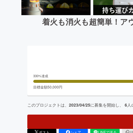
着火も消火も超簡単！ア
330
%達成
目標金額
50,000
円
このプロジェクトは、
2023/04/25
に募集を開始し、
6
人
ポスト
シェア
LINEで送る
U