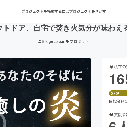
プロジェクトを掲載するには
プロジェクトをさがす
ウトドア、自宅で焚き火気分が味わえ
Bridge Japan
プロダクト
注目のリターン
注目の新着プロジェクト
募集終了が近いプロジェクト
も
現在の
音楽
舞台・パフォーマンス
16
ゲーム・サービス開発
フード・飲食店
330%
書籍・雑誌出版
アニメ・漫画
目標金額は5
支援者
チャレンジ
ビューティー・ヘルスケ
6