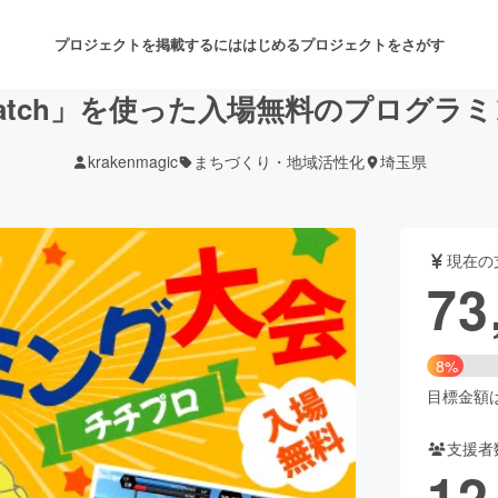
プロジェクトを掲載するには
はじめる
プロジェクトをさがす
ratch」を使った入場無料のプログラ
krakenmagic
まちづくり・地域活性化
埼玉県
注目のリターン
注目の新着プロジェクト
募集終了が近いプロジェクト
も
現在の
音楽
舞台・パフォーマンス
73
ゲーム・サービス開発
フード・飲食店
8%
書籍・雑誌出版
アニメ・漫画
目標金額は9
支援者
チャレンジ
ビューティー・ヘルスケ
12