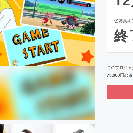
募集終
CAMPFIRE for Social Good
CAMPFIRE Creation
終
CAMPFIREふるさと納税
machi-ya
コミュニティ
このプロジェ
73,000
円の資