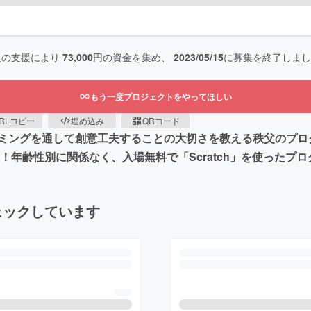
人の支援により
73,000
円の資金を集め、
2023/05/15
に募集を終了しまし
もう一度プロジェクトをやってほしい
RLコピー
埋め込み
QRコード
ミングを通して創意工夫することの大切さを教える秩父のプログ
催！年齢性別に関係なく、入場無料で「Scratch」を使った
ェックしています