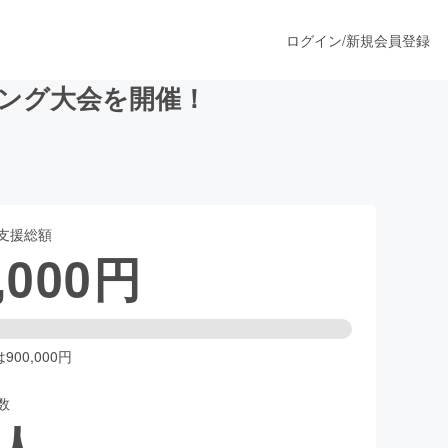
ログイン
/
新規会員登録
ミング大会を開催！
うすぐ公開されます
支援総額
プロダクト
,000
円
ファッション
スポーツ
00,000円
数
ア
ソーシャルグッド
人