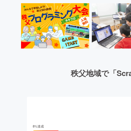
秩父地域で「Sc
8
%達成