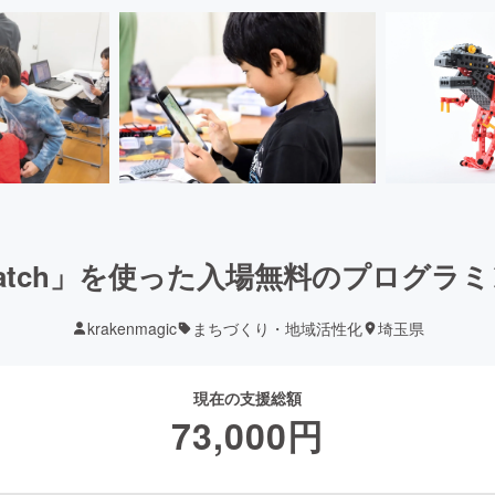
ratch」を使った入場無料のプログラ
krakenmagic
まちづくり・地域活性化
埼玉県
現在の支援総額
73,000
円