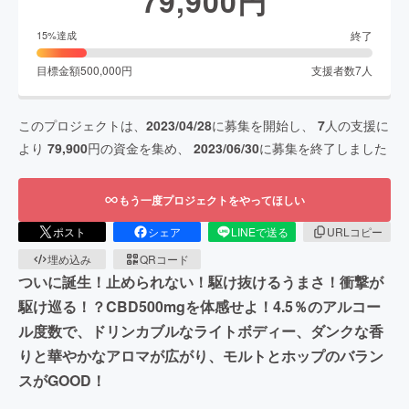
79,900
円
終了
15
%達成
目標金額
500,000
円
支援者数
7
人
このプロジェクトは、
2023/04/28
に募集を開始し、
7
人の支援に
より
79,900
円の資金を集め、
2023/06/30
に募集を終了しました
もう一度プロジェクトをやってほしい
ポスト
シェア
LINEで送る
URLコピー
埋め込み
QRコード
ついに誕生！止められない！駆け抜けるうまさ！衝撃が
駆け巡る！？CBD500mgを体感せよ！4.5％のアルコー
ル度数で、ドリンカブルなライトボディー、ダンクな香
りと華やかなアロマが広がり、モルトとホップのバラン
スがGOOD！