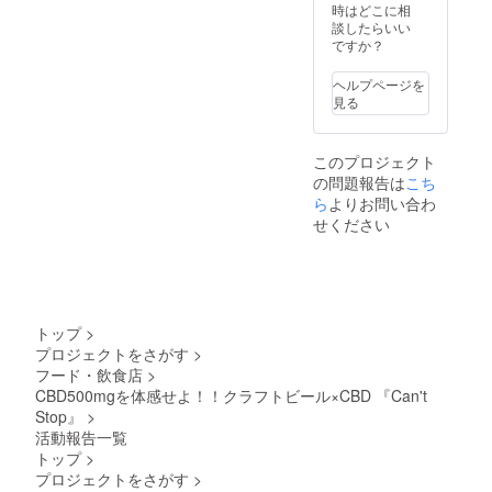
さい。
時はどこに相
談したらいい
ですか？
ヘルプページを
見る
このプロジェクト
の問題報告は
こち
ら
よりお問い合わ
せください
トップ
>
プロジェクトをさがす
>
フード・飲食店
>
CBD500mgを体感せよ！！クラフトビール×CBD 『Can't
Stop』
>
活動報告一覧
トップ
>
プロジェクトをさがす
>