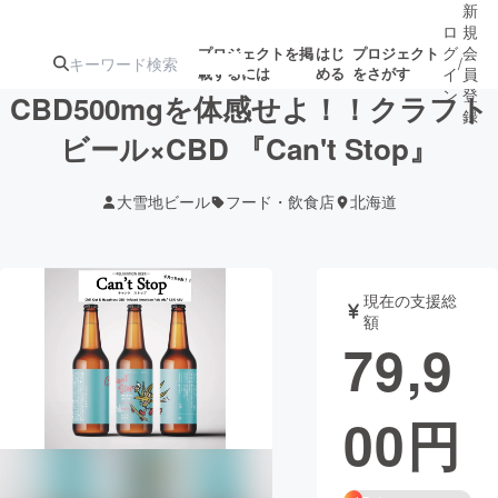
新
ロ
規
グ
会
プロジェクトを掲
はじ
プロジェクト
/
載するには
める
をさがす
イ
員
ン
登
CBD500mgを体感せよ！！クラフト
録
ビール×CBD 『Can't Stop』
人気のプロ
注目のリ
注目の新着プロ
募集終了が近いプ
もうすぐ公開
大雪地ビール
フード・飲食店
北海道
ジェクト
ターン
ジェクト
ロジェクト
されます
アート・写真
音楽
現在の支援総
額
79,9
テクノロジー・ガジェット
ゲーム・サ
00
円
映像・映画
書籍・雑誌
ビジネス・起業
チャレンジ