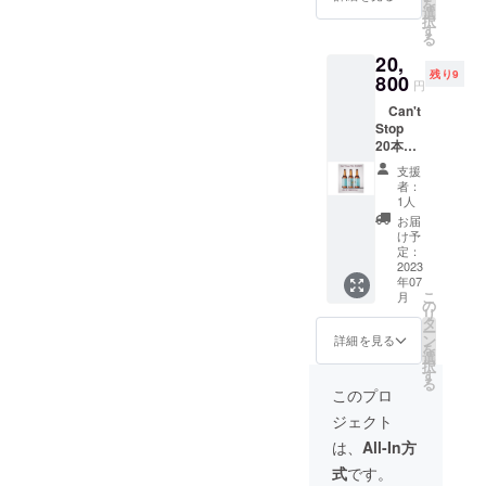
を
an Pale
※実際
選
択
Ale
にお届
す
る
ABV（
けする
20,
アル
リター
残り9
コール
800
ンと
円
度
パッ
Can't
数）：
ケージ
Stop
4.5％
等のデ
20本
IBU（苦
ザイン
セット
味）：
が異な
支援
（送料
20
る場合
者：
込み）
CBD含
があり
1人
商
有量：1
ますの
お届
品名：
本/500
で、あ
け予
Can't
mg 賞味
定：
らかじ
Stop
2023
期限：
めご了
年07
ビール
120日
承くだ
こ
月
スタイ
保存
の
さい。
リ
ル：
方法：
タ
ー
Americ
要冷蔵
ン
詳細を見る
を
an Pale
※実際に
選
択
Ale
お届け
す
る
ABV（
するリ
このプロ
アル
ターン
ジェクト
コール
とパッ
度
ケージ
は、
All-In方
数）：
等のデ
式
です。
4.5％
ザイン