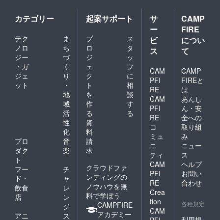
カテゴリー
起案サポート
サ
CAMP
ー
FIRE
テク
ま
プ
ス
ビ
につい
ノロ
ち
ロ
タ
ス
て
ジー
づ
ジ
ッ
・ガ
く
ェ
フ
CAM
CAMP
ジェ
り
ク
に
PFI
FIREと
ット
・
ト
相
RE
は
地
を
談
CAM
あんし
域
作
す
PFI
ん・安
活
る
る
RE
全への
性
資
コ
取り組
化
料
ミュ
み
プロ
音
請
ニ
ニュー
ダク
楽
求
ティ
ス
ト
CAM
ヘルプ
クラウドファ
フー
チ
PFI
お問い
ンディングの
ド・
ャ
RE
合わせ
ノウハウを無
飲食
レ
Crea
料で学ぼう
店
ン
tion
各種規定
CAMPFIRE
ジ
CAM
アカデミー
アニ
ス
利用規
PFI