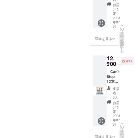
商品
お届
名：
け予
Can't
定：
Stop
2023
年07
ビール
こ
月
スタイ
の
リ
ル：
タ
ー
Americ
ン
詳細を見る
を
an Pale
選
択
Ale
す
る
ABV（
12,
アル
残り27
コール
900
円
度
Can't
数）：
Stop
4.5％
12本
IBU（苦
セット
味）：
支援
（送料
20
者：
込み）
CBD含
3人
商
有量：1
お届
品名：
本/500
け予
Can't
mg 賞味
定：
Stop
2023
期限：
年07
ビール
120日
こ
月
スタイ
保存
の
リ
ル：
方法：
タ
ー
Americ
要冷蔵
ン
詳細を見る