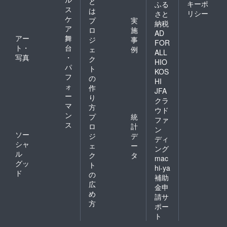
と
キーポ
ふる
ス
は
リシー
さと
ケ
プ
実
納税
ア
ロ
施
AD
アー
舞
ジ
事
FOR
ト・
台
ェ
例
ALL
写真
・
ク
HIO
パ
ト
KOS
フ
の
HI
ォ
作
JFA
ー
り
クラ
マ
方
ウド
ン
プ
統
ファ
ス
ロ
計
ン
ソー
ジ
デ
ディ
シャ
ェ
ー
ング
ル
ク
タ
mac
グッ
ト
hi-ya
ド
の
補助
広
金申
め
請サ
方
ポー
ト